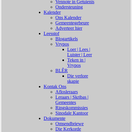
Vennote in Getuienis
Ondersteuning
Kalender
Ons Kalender
Gemeentegebeure
Adverteer hier
Leesstof
Blogartikels
Vrypos
Loer | Lees |
Luister | Leer
Teken in |
Vrypos
BLÊR
Die verlore
skapie
Kontak Ons
Aflosleraars
Leraars | Skribas |
Gemeentes
Ringskommissies
Sinodale Kantoor
Dokumente
Omsendbriewe
Die Kerkorde