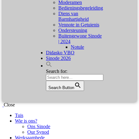
Moderamen
Bedieningsbegeleiding
Diens van
Barmhartigheid
Vennote in Getuienis
Ondersteuning
Buitengewone Sinode
| 2024
Notule
Didasko VBO
Sinode 2026
Search for:
Search Button
Close
Tuis
Wie is ons?
Ons Sinode
Our Synod
Werksaamhede