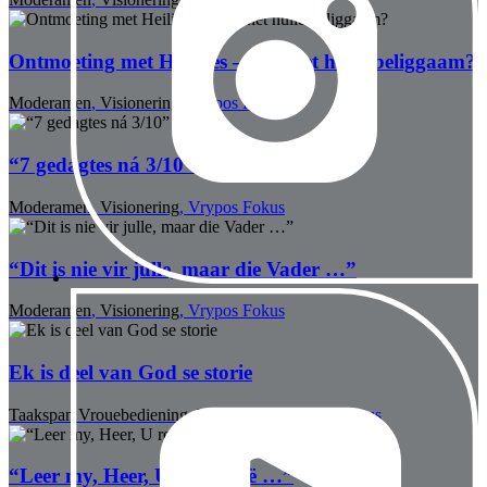
Ontmoeting met Heiliges – Wat het hulle beliggaam?
Moderamen
,
Visionering
,
Vrypos Fokus
“7 gedagtes ná 3/10”
Moderamen
,
Visionering
,
Vrypos Fokus
“Dit is nie vir julle, maar die Vader …”
Moderamen
,
Visionering
,
Vrypos Fokus
Ek is deel van God se storie
Taakspan Vrouebediening
,
Visionering
,
Vrypos Fokus
“Leer my, Heer, U regte weë …”