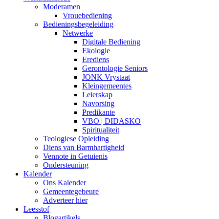
Moderamen
Vrouebediening
Bedieningsbegeleiding
Netwerke
Digitale Bediening
Ekologie
Erediens
Gerontologie Seniors
JONK Vrystaat
Kleingemeentes
Leierskap
Navorsing
Predikante
VBO | DIDASKO
Spiritualiteit
Teologiese Opleiding
Diens van Barmhartigheid
Vennote in Getuienis
Ondersteuning
Kalender
Ons Kalender
Gemeentegebeure
Adverteer hier
Leesstof
Blogartikels