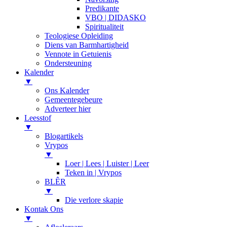
Predikante
VBO | DIDASKO
Spiritualiteit
Teologiese Opleiding
Diens van Barmhartigheid
Vennote in Getuienis
Ondersteuning
Kalender
▼
Ons Kalender
Gemeentegebeure
Adverteer hier
Leesstof
▼
Blogartikels
Vrypos
▼
Loer | Lees | Luister | Leer
Teken in | Vrypos
BLÊR
▼
Die verlore skapie
Kontak Ons
▼