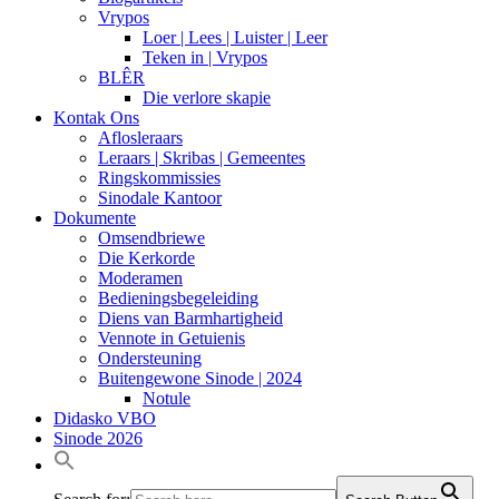
Vrypos
Loer | Lees | Luister | Leer
Teken in | Vrypos
BLÊR
Die verlore skapie
Kontak Ons
Aflosleraars
Leraars | Skribas | Gemeentes
Ringskommissies
Sinodale Kantoor
Dokumente
Omsendbriewe
Die Kerkorde
Moderamen
Bedieningsbegeleiding
Diens van Barmhartigheid
Vennote in Getuienis
Ondersteuning
Buitengewone Sinode | 2024
Notule
Didasko VBO
Sinode 2026