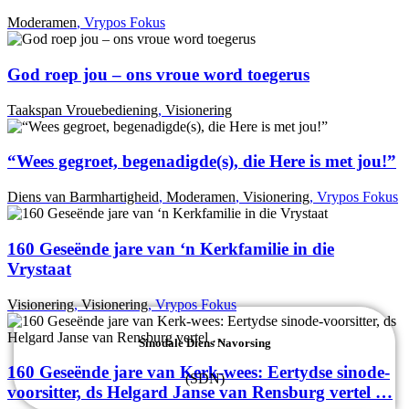
Moderamen
,
Vrypos Fokus
God roep jou – ons vroue word toegerus
Taakspan Vrouebediening
,
Visionering
“Wees gegroet, begenadigde(s), die Here is met jou!”
Diens van Barmhartigheid
,
Moderamen
,
Visionering
,
Vrypos Fokus
160 Geseënde jare van ‘n Kerkfamilie in die
Vrystaat
Visionering
,
Visionering
,
Vrypos Fokus
Sinodale Diens Navorsing
160 Geseënde jare van Kerk-wees: Eertydse sinode-
(SDN)
voorsitter, ds Helgard Janse van Rensburg vertel …