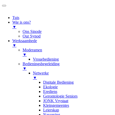
Tuis
Wie is ons?
▼
Ons Sinode
Our Synod
Werksaamhede
▼
Moderamen
▼
Vrouebediening
Bedieningsbegeleiding
▼
Netwerke
▼
Digitale Bediening
Ekologie
Erediens
Gerontologie Seniors
JONK Vrystaat
Kleingemeentes
Leierskap
Navorsing