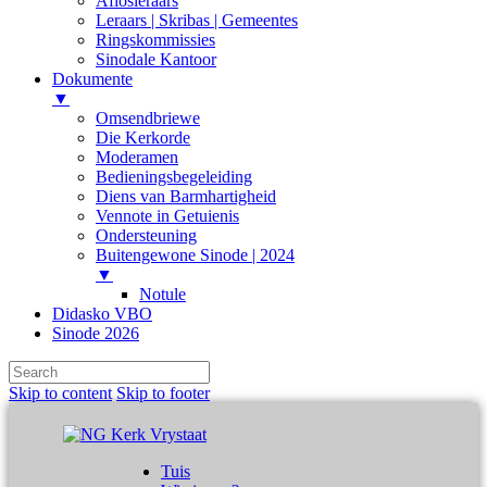
Aflosleraars
Leraars | Skribas | Gemeentes
Ringskommissies
Sinodale Kantoor
Dokumente
▼
Omsendbriewe
Die Kerkorde
Moderamen
Bedieningsbegeleiding
Diens van Barmhartigheid
Vennote in Getuienis
Ondersteuning
Buitengewone Sinode | 2024
▼
Notule
Didasko VBO
Sinode 2026
Skip to content
Skip to footer
Tuis