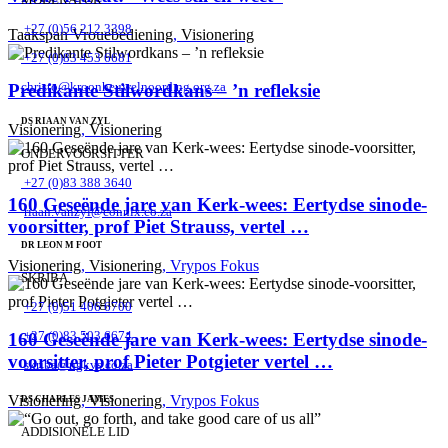
+27 (0)56 212 3398
Taakspan Vrouebediening
,
Visionering
+27 (0)83 453 6681
christo@kroonheuwelnoord.ng.org.za
Predikante Stilwordkans – ’n refleksie
DS RIAAN VAN ZYL
Visionering
,
Visionering
ONDERVOORSITTER
+27 (0)83 388 3640
160 Geseënde jare van Kerk-wees: Eertydse sinode-
riaan.vanzyl@connix.co.za
voorsitter, prof Piet Strauss, vertel …
DR LEON M FOOT
Visionering
,
Visionering
,
Vrypos Fokus
SKRIBA
+27 (0)51 406 6700
+27 (0)83 503 6674
160 Geseënde jare van Kerk-wees: Eertydse sinode-
voorsitter, prof Pieter Potgieter vertel …
skriba@ngkvs.co.za
Visionering
,
Visionering
,
Vrypos Fokus
DS CHARLES JAMES
ADDISIONELE LID