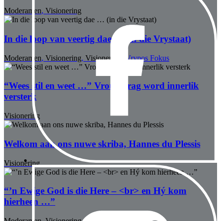
Moderamen
,
Visionering
In die loop van veertig dae … (in die Vrystaat)
Moderamen
,
Visionering
,
Visionering
,
Vrypos Fokus
“Wees stil en weet …” Vroue-krag word innerlik
versterk
Visionering
Welkom aan ons nuwe skriba, Hannes du Plessis
Visionering
“’n Ewige God is die Here – <br> en Hý kom
hierheen …”
Moderamen
,
Visionering
,
Vrypos Fokus