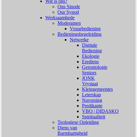
Wie is ons?
Ons Sinode
Our Synod
Werksaamhede
Moderamen
Vrouebediening
Bedieningsbegeleiding
Netwerke
Digitale
Bediening
Ekologie
Erediens
Gerontologie
Seniors
JONK
Vrystaat
Kleingemeentes
Leierskap
Navorsing
Predikante
VBO | DIDASKO
Spiritualiteit
Teologiese Opleiding
Diens van
Barmhartigheid