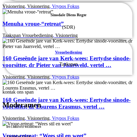
Visionering
,
Visionering
,
Vrypos Fokus
Sinodale Diens Regte
Menuha vroue-“retreat”
(SDR)
Taakspan Vrouebediening
,
Visionering
Vrouebediening
160 Geseënde jare van Kerk-wees: Eertydse sinode-
Taakspan
voorsitter, dr Pieter van Jaarsveld, vertel …
Visionering
,
Visionering
,
Vrypos Fokus
kontak ons span
160 Geseënde jare van Kerk-wees: Eertydse sinode-
Moderamen
voorsitter, dr Lourens Erasmus, vertel …
Visionering
,
Visionering
,
Vrypos Fokus
DS CHRISTO WEIDEMAN
Vroue-retreat: “Wees stil en weet”
MODERATOR