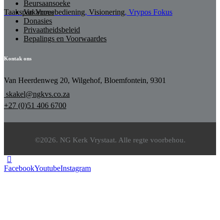
Beursaansoeke
Taakspan Vrouebediening
,
Visionering
,
Vrypos Fokus
Vakatures
Donasies
Privaatheidsbeleid
Bepalings en Voorwaardes
Kontak ons
Van Heerdenweg 20, Wilgehof, Bloemfontein, 9301
skakel@ngkvs.co.za
+27 (0)51 406 6700
©2026. NG Kerk Vrystaat. Alle regte voorbehou.
Facebook
Youtube
Instagram