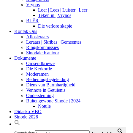
Vrypos
Loer | Lees | Luister | Leer
Teken in | Vrypos
BLÊR
Die verlore skapie
Kontak Ons
Aflosleraars
Leraars | Skribas | Gemeentes
Ringskommissies
Sinodale Kantoor
Dokumente
Omsendbriewe
Die Kerkorde
Moderamen
Bedieningsbegeleiding
Diens van Barmhartigheid
Vennote in Getuienis
Ondersteuning
Buitengewone Sinode | 2024
Notule
Didasko VBO
Sinode 2026