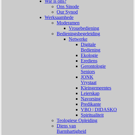
Wie is ons?
Ons Sinode
Our Synod
Werksaamhede
Moderamen
Vrouebediening
Bedieningsbegeleiding
Netwerke
Digitale
Bediening
Ekologie
Erediens
Gerontologie
Seniors
JONK
Vrystaat
Kleingemeentes
Leierskap
Navorsing
Predikante
VBO | DIDASKO
Spiritualiteit
Teologiese Opleiding
Diens van
Barmhartigheid