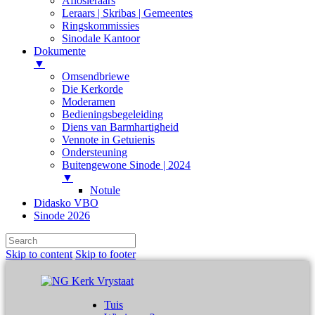
Aflosleraars
Leraars | Skribas | Gemeentes
Ringskommissies
Sinodale Kantoor
Dokumente
▼
Omsendbriewe
Die Kerkorde
Moderamen
Bedieningsbegeleiding
Diens van Barmhartigheid
Vennote in Getuienis
Ondersteuning
Buitengewone Sinode | 2024
▼
Notule
Didasko VBO
Sinode 2026
Skip to content
Skip to footer
Tuis