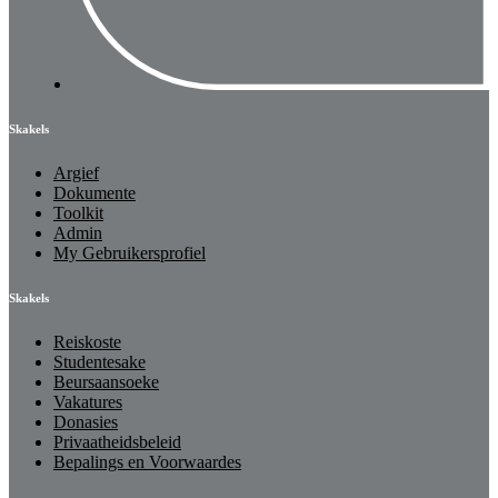
Skakels
Argief
Dokumente
Toolkit
Admin
My Gebruikersprofiel
Skakels
Reiskoste
Studentesake
Beursaansoeke
Vakatures
Donasies
Privaatheidsbeleid
Bepalings en Voorwaardes