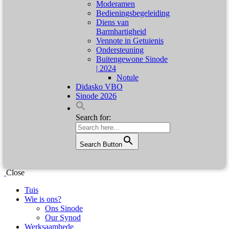
Moderamen
Bedieningsbegeleiding
Diens van
Barmhartigheid
Vennote in Getuienis
Ondersteuning
Buitengewone Sinode
| 2024
Notule
Didasko VBO
Sinode 2026
Search for:
Search Button
Close
Tuis
Wie is ons?
Ons Sinode
Our Synod
Werksaamhede