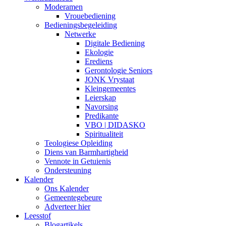
Moderamen
Vrouebediening
Bedieningsbegeleiding
Netwerke
Digitale Bediening
Ekologie
Erediens
Gerontologie Seniors
JONK Vrystaat
Kleingemeentes
Leierskap
Navorsing
Predikante
VBO | DIDASKO
Spiritualiteit
Teologiese Opleiding
Diens van Barmhartigheid
Vennote in Getuienis
Ondersteuning
Kalender
Ons Kalender
Gemeentegebeure
Adverteer hier
Leesstof
Blogartikels