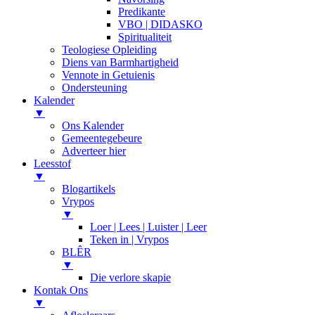
Predikante
VBO | DIDASKO
Spiritualiteit
Teologiese Opleiding
Diens van Barmhartigheid
Vennote in Getuienis
Ondersteuning
Kalender
▼
Ons Kalender
Gemeentegebeure
Adverteer hier
Leesstof
▼
Blogartikels
Vrypos
▼
Loer | Lees | Luister | Leer
Teken in | Vrypos
BLÊR
▼
Die verlore skapie
Kontak Ons
▼