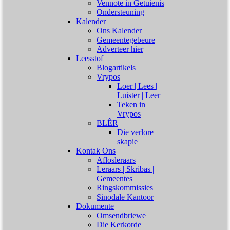
Vennote in Getuienis
Ondersteuning
Kalender
Ons Kalender
Gemeentegebeure
Adverteer hier
Leesstof
Blogartikels
Vrypos
Loer | Lees |
Luister | Leer
Teken in |
Vrypos
BLÊR
Die verlore
skapie
Kontak Ons
Aflosleraars
Leraars | Skribas |
Gemeentes
Ringskommissies
Sinodale Kantoor
Dokumente
Omsendbriewe
Die Kerkorde