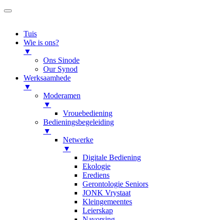
Tuis
Wie is ons?
▼
Ons Sinode
Our Synod
Werksaamhede
▼
Moderamen
▼
Vrouebediening
Bedieningsbegeleiding
▼
Netwerke
▼
Digitale Bediening
Ekologie
Erediens
Gerontologie Seniors
JONK Vrystaat
Kleingemeentes
Leierskap
Navorsing