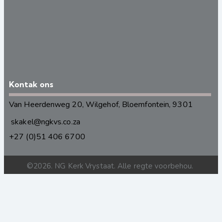
Kontak ons
Van Heerdenweg 20, Wilgehof, Bloemfontein, 9301
skakel@ngkvs.co.za
+27 (0)51 406 6700
©2026. NG Kerk Vrystaat. Alle regte voorbehou.