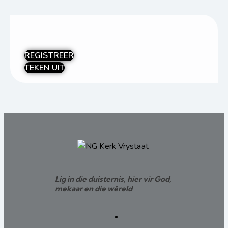
REGISTREER
TEKEN UIT
Lig in die duisternis, hier vir God,
mekaar en die wêreld