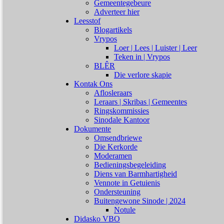
Gemeentegebeure
Adverteer hier
Leesstof
Blogartikels
Vrypos
Loer | Lees | Luister | Leer
Teken in | Vrypos
BLÊR
Die verlore skapie
Kontak Ons
Aflosleraars
Leraars | Skribas | Gemeentes
Ringskommissies
Sinodale Kantoor
Dokumente
Omsendbriewe
Die Kerkorde
Moderamen
Bedieningsbegeleiding
Diens van Barmhartigheid
Vennote in Getuienis
Ondersteuning
Buitengewone Sinode | 2024
Notule
Didasko VBO