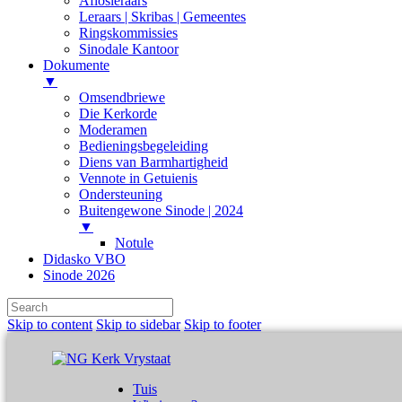
Aflosleraars
Leraars | Skribas | Gemeentes
Ringskommissies
Sinodale Kantoor
Dokumente
▼
Omsendbriewe
Die Kerkorde
Moderamen
Bedieningsbegeleiding
Diens van Barmhartigheid
Vennote in Getuienis
Ondersteuning
Buitengewone Sinode | 2024
▼
Notule
Didasko VBO
Sinode 2026
Skip to content
Skip to sidebar
Skip to footer
Tuis