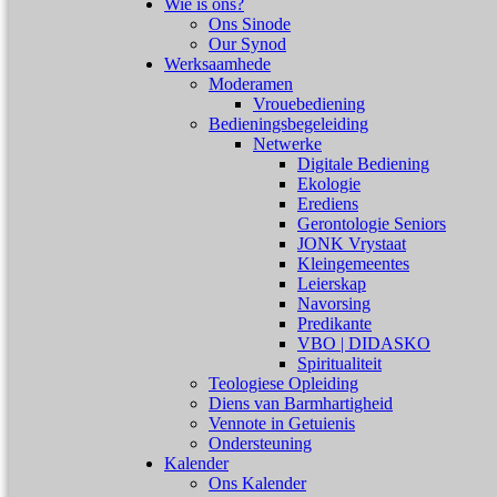
Wie is ons?
Ons Sinode
Our Synod
Werksaamhede
Moderamen
Vrouebediening
Bedieningsbegeleiding
Netwerke
Digitale Bediening
Ekologie
Erediens
Gerontologie Seniors
JONK Vrystaat
Kleingemeentes
Leierskap
Navorsing
Predikante
VBO | DIDASKO
Spiritualiteit
Teologiese Opleiding
Diens van Barmhartigheid
Vennote in Getuienis
Ondersteuning
Kalender
Ons Kalender