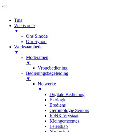
Tuis
Wie is ons?
▼
Ons Sinode
Our Synod
Werksaamhede
▼
Moderamen
▼
Vrouebediening
Bedieningsbegeleiding
▼
Netwerke
▼
Digitale Bediening
Ekologie
Erediens
Gerontologie Seniors
JONK Vrystaat
Kleingemeentes
Leierskap
Navorsing