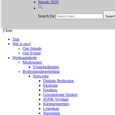
Sinode 2026
Search for:
Searc
Close
Tuis
Wie is ons?
Ons Sinode
Our Synod
Werksaamhede
Moderamen
Vrouebediening
Bedieningsbegeleiding
Netwerke
Digitale Bediening
Ekologie
Erediens
Gerontologie Seniors
JONK Vrystaat
Kleingemeentes
Leierskap
Navorsing