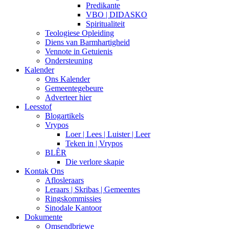
Predikante
VBO | DIDASKO
Spiritualiteit
Teologiese Opleiding
Diens van Barmhartigheid
Vennote in Getuienis
Ondersteuning
Kalender
Ons Kalender
Gemeentegebeure
Adverteer hier
Leesstof
Blogartikels
Vrypos
Loer | Lees | Luister | Leer
Teken in | Vrypos
BLÊR
Die verlore skapie
Kontak Ons
Aflosleraars
Leraars | Skribas | Gemeentes
Ringskommissies
Sinodale Kantoor
Dokumente
Omsendbriewe