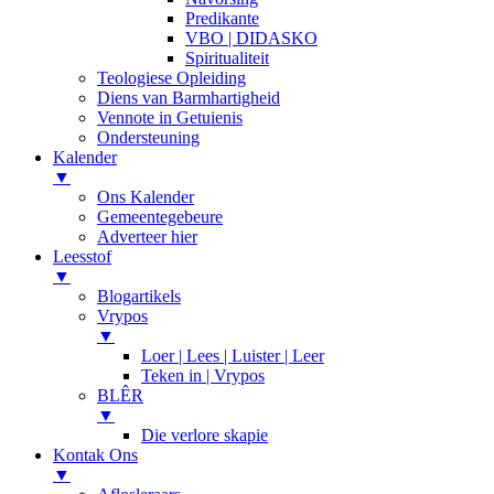
Predikante
VBO | DIDASKO
Spiritualiteit
Teologiese Opleiding
Diens van Barmhartigheid
Vennote in Getuienis
Ondersteuning
Kalender
▼
Ons Kalender
Gemeentegebeure
Adverteer hier
Leesstof
▼
Blogartikels
Vrypos
▼
Loer | Lees | Luister | Leer
Teken in | Vrypos
BLÊR
▼
Die verlore skapie
Kontak Ons
▼