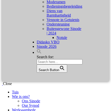
Moderamen
Bedieningsbegeleiding
Diens van
Barmhartigheid
Vennote in Getuienis
Ondersteuning
Buitengewone Sinode
| 2024
Notule
Didasko VBO
Sinode 2026
Search for:
Search Button
Close
Tuis
Wie is ons?
Ons Sinode
Our Synod
Werksaamhede