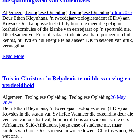
die spanningsveld van studentwees
Algemeen
,
Teologiese Opleiding
,
Teologiese Opleiding
5 Jun 2025
Deur Ethan Kleynhans, ’n tweedejaar-teologiestudent (BDiv) aan
Kovsies Ons kampusse leef stil. Jy hoor nie meer die gelag uit
koshuiskombuise of die klanke van eerstejaars op ’n sportveld nie.
Dis eksamentyd. En oral is daar studente wat hard probeer om hul
kennis, hul tyd en hul energie te balanseer. Dis ’n seisoen van druk,
verwagting…
Read More
Tuis in Christus: ’n Belydenis te midde van vlug en
verdeeldheid
Algemeen
,
Teologiese Opleiding
,
Teologiese Opleiding
26 May
2025
Deur Ethan Kleynhans, ’n tweedejaar-teologiestudent (BDiv) aan
Kovsies In die skadu van Sy liefde Wanneer die oggendlig deur die
vensters van ons hart val, herinner dit ons aan wie ons is: nie eers
Afrikaners, Suid-Afrikaners, jongmense of studente nie, maar
kinders van God. Ons is mense in wie se lewens Christus woon, Hy
wat ons…