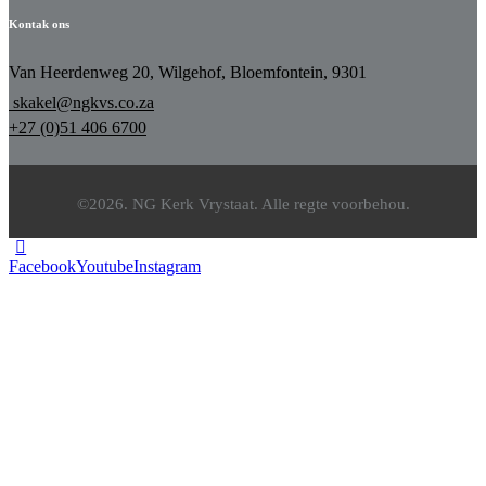
Kontak ons
Van Heerdenweg 20, Wilgehof, Bloemfontein, 9301
skakel@ngkvs.co.za
+27 (0)51 406 6700
©2026. NG Kerk Vrystaat. Alle regte voorbehou.
Facebook
Youtube
Instagram