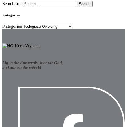
Search for:
Kategorieë
Kategorieë
Lig in die duisternis, hier vir God,
mekaar en die wêreld