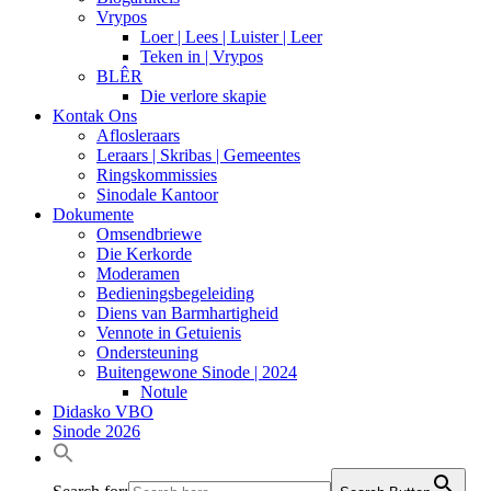
Vrypos
Loer | Lees | Luister | Leer
Teken in | Vrypos
BLÊR
Die verlore skapie
Kontak Ons
Aflosleraars
Leraars | Skribas | Gemeentes
Ringskommissies
Sinodale Kantoor
Dokumente
Omsendbriewe
Die Kerkorde
Moderamen
Bedieningsbegeleiding
Diens van Barmhartigheid
Vennote in Getuienis
Ondersteuning
Buitengewone Sinode | 2024
Notule
Didasko VBO
Sinode 2026