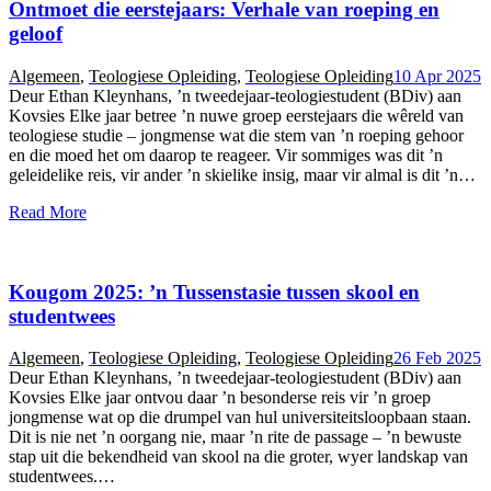
Ontmoet die eerstejaars: Verhale van roeping en
geloof
Algemeen
,
Teologiese Opleiding
,
Teologiese Opleiding
10 Apr 2025
Deur Ethan Kleynhans, ’n tweedejaar-teologiestudent (BDiv) aan
Kovsies Elke jaar betree ’n nuwe groep eerstejaars die wêreld van
teologiese studie – jongmense wat die stem van ’n roeping gehoor
en die moed het om daarop te reageer. Vir sommiges was dit ’n
geleidelike reis, vir ander ’n skielike insig, maar vir almal is dit ’n…
Read More
Kougom 2025: ’n Tussenstasie tussen skool en
studentwees
Algemeen
,
Teologiese Opleiding
,
Teologiese Opleiding
26 Feb 2025
Deur Ethan Kleynhans, ’n tweedejaar-teologiestudent (BDiv) aan
Kovsies Elke jaar ontvou daar ’n besonderse reis vir ’n groep
jongmense wat op die drumpel van hul universiteitsloopbaan staan.
Dit is nie net ’n oorgang nie, maar ’n rite de passage – ’n bewuste
stap uit die bekendheid van skool na die groter, wyer landskap van
studentwees.…