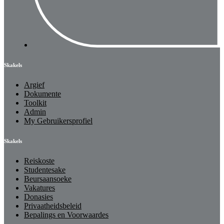
Skakels
Argief
Dokumente
Toolkit
Admin
My Gebruikersprofiel
Skakels
Reiskoste
Studentesake
Beursaansoeke
Vakatures
Donasies
Privaatheidsbeleid
Bepalings en Voorwaardes