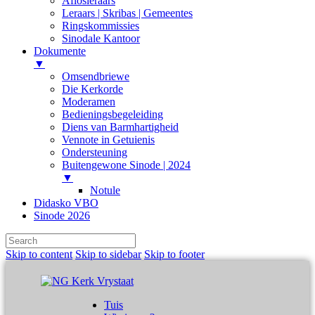
Aflosleraars
Leraars | Skribas | Gemeentes
Ringskommissies
Sinodale Kantoor
Dokumente
▼
Omsendbriewe
Die Kerkorde
Moderamen
Bedieningsbegeleiding
Diens van Barmhartigheid
Vennote in Getuienis
Ondersteuning
Buitengewone Sinode | 2024
▼
Notule
Didasko VBO
Sinode 2026
Skip to content
Skip to sidebar
Skip to footer
Tuis