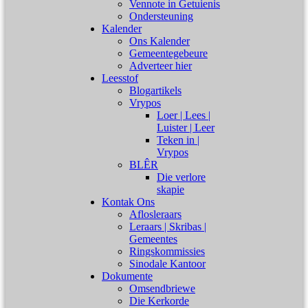
Vennote in Getuienis
Ondersteuning
Kalender
Ons Kalender
Gemeentegebeure
Adverteer hier
Leesstof
Blogartikels
Vrypos
Loer | Lees |
Luister | Leer
Teken in |
Vrypos
BLÊR
Die verlore
skapie
Kontak Ons
Aflosleraars
Leraars | Skribas |
Gemeentes
Ringskommissies
Sinodale Kantoor
Dokumente
Omsendbriewe
Die Kerkorde