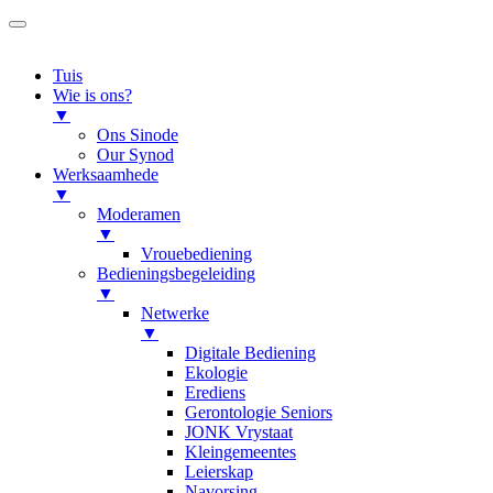
Tuis
Wie is ons?
▼
Ons Sinode
Our Synod
Werksaamhede
▼
Moderamen
▼
Vrouebediening
Bedieningsbegeleiding
▼
Netwerke
▼
Digitale Bediening
Ekologie
Erediens
Gerontologie Seniors
JONK Vrystaat
Kleingemeentes
Leierskap
Navorsing