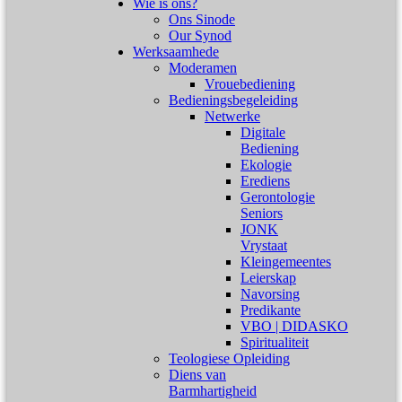
Wie is ons?
Ons Sinode
Our Synod
Werksaamhede
Moderamen
Vrouebediening
Bedieningsbegeleiding
Netwerke
Digitale
Bediening
Ekologie
Erediens
Gerontologie
Seniors
JONK
Vrystaat
Kleingemeentes
Leierskap
Navorsing
Predikante
VBO | DIDASKO
Spiritualiteit
Teologiese Opleiding
Diens van
Barmhartigheid