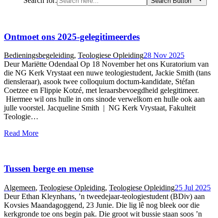
Search for:
Search Button
Ontmoet ons 2025-gelegitimeerdes
Bedieningsbegeleiding
,
Teologiese Opleiding
28 Nov 2025
Deur Mariëtte Odendaal Op 18 November het ons Kuratorium van
die NG Kerk Vrystaat een nuwe teologiestudent, Jackie Smith (tans
diensleraar), asook twee colloquium doctum-kandidate, Stéfan
Coetzee en Flippie Kotzé, met leraarsbevoegdheid gelegitimeer.
Hiermee wil ons hulle in ons sinode verwelkom en hulle ook aan
julle voorstel. Jacqueline Smith | NG Kerk Vrystaat, Fakulteit
Teologie…
Read More
Tussen berge en mense
Algemeen
,
Teologiese Opleiding
,
Teologiese Opleiding
25 Jul 2025
Deur Ethan Kleynhans, ’n tweedejaar-teologiestudent (BDiv) aan
Kovsies Maandagoggend, 23 Junie. Die lig lê nog bleek oor die
kerkgronde toe ons begin pak. Die groot wit bussie staan soos ’n