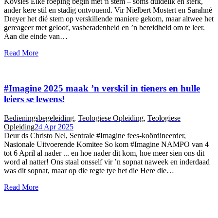
Kovsies Elke roeping begin met ŉ stem – soms duidelik en sterk,
ander kere stil en stadig ontvouend. Vir Nielbert Mostert en Sarahné
Dreyer het dié stem op verskillende maniere gekom, maar altwee het
gereageer met geloof, vasberadenheid en ’n bereidheid om te leer.
Aan die einde van…
Read More
#Imagine 2025 maak ’n verskil in tieners en hulle
leiers se lewens!
Bedieningsbegeleiding
,
Teologiese Opleiding
,
Teologiese
Opleiding
24 Apr 2025
Deur ds Christo Nel, Sentrale #Imagine fees-koördineerder,
Nasionale Uitvoerende Komitee So kom #Imagine NAMPO van 4
tot 6 April al nader ... en hoe nader dit kom, hoe meer sien ons dit
word al natter! Ons staal onsself vir ’n sopnat naweek en inderdaad
was dit sopnat, maar op die regte tye het die Here die…
Read More