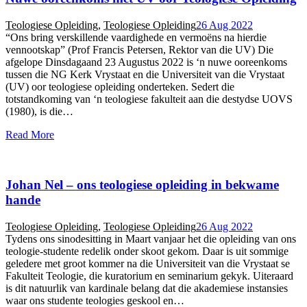
Teologiese Opleiding
,
Teologiese Opleiding
26 Aug 2022
“Ons bring verskillende vaardighede en vermoëns na hierdie
vennootskap” (Prof Francis Petersen, Rektor van die UV) Die
afgelope Dinsdagaand 23 Augustus 2022 is ‘n nuwe ooreenkoms
tussen die NG Kerk Vrystaat en die Universiteit van die Vrystaat
(UV) oor teologiese opleiding onderteken. Sedert die
totstandkoming van ‘n teologiese fakulteit aan die destydse UOVS
(1980), is die…
Read More
Johan Nel – ons teologiese opleiding in bekwame
hande
Teologiese Opleiding
,
Teologiese Opleiding
26 Aug 2022
Tydens ons sinodesitting in Maart vanjaar het die opleiding van ons
teologie-studente redelik onder skoot gekom. Daar is uit sommige
geledere met groot kommer na die Universiteit van die Vrystaat se
Fakulteit Teologie, die kuratorium en seminarium gekyk. Uiteraard
is dit natuurlik van kardinale belang dat die akademiese instansies
waar ons studente teologies geskool en…