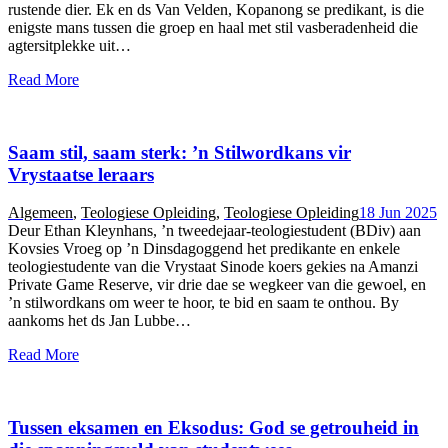
rustende dier. Ek en ds Van Velden, Kopanong se predikant, is die
enigste mans tussen die groep en haal met stil vasberadenheid die
agtersitplekke uit…
Read More
Saam stil, saam sterk: ’n Stilwordkans vir
Vrystaatse leraars
Algemeen
,
Teologiese Opleiding
,
Teologiese Opleiding
18 Jun 2025
Deur Ethan Kleynhans, ’n tweedejaar-teologiestudent (BDiv) aan
Kovsies Vroeg op ’n Dinsdagoggend het predikante en enkele
teologiestudente van die Vrystaat Sinode koers gekies na Amanzi
Private Game Reserve, vir drie dae se wegkeer van die gewoel, en
’n stilwordkans om weer te hoor, te bid en saam te onthou. By
aankoms het ds Jan Lubbe…
Read More
Tussen eksamen en Eksodus: God se getrouheid in