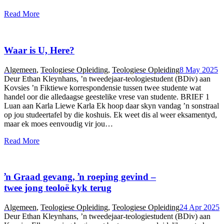
Read More
Waar is U, Here?
Algemeen
,
Teologiese Opleiding
,
Teologiese Opleiding
8 May 2025
Deur Ethan Kleynhans, ’n tweedejaar-teologiestudent (BDiv) aan
Kovsies ’n Fiktiewe korrespondensie tussen twee studente wat
handel oor die alledaagse geestelike vrese van studente. BRIEF 1
Luan aan Karla Liewe Karla Ek hoop daar skyn vandag ’n sonstraal
op jou studeertafel by die koshuis. Ek weet dis al weer eksamentyd,
maar ek moes eenvoudig vir jou…
Read More
ŉ Graad gevang, ŉ roeping gevind –
twee jong teoloë kyk terug
Algemeen
,
Teologiese Opleiding
,
Teologiese Opleiding
24 Apr 2025
Deur Ethan Kleynhans, ’n tweedejaar-teologiestudent (BDiv) aan