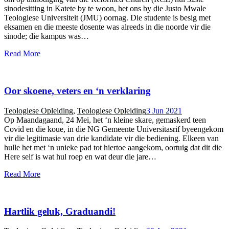
sinodesitting in Katete by te woon, het ons by die Justo Mwale
Teologiese Universiteit (JMU) oornag. Die studente is besig met
eksamen en die meeste dosente was alreeds in die noorde vir die
sinode; die kampus was…
Read More
Oor skoene, veters en ‘n verklaring
Teologiese Opleiding
,
Teologiese Opleiding
3 Jun 2021
Op Maandagaand, 24 Mei, het ‘n kleine skare, gemaskerd teen
Covid en die koue, in die NG Gemeente Universitasrif byeengekom
vir die legitimasie van drie kandidate vir die bediening. Elkeen van
hulle het met ‘n unieke pad tot hiertoe aangekom, oortuig dat dit die
Here self is wat hul roep en wat deur die jare…
Read More
Hartlik geluk, Graduandi!