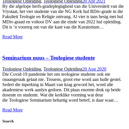
Teologiese Opleiding
,
Teologiese Opleiding
20 Apr 2021
By die afgelope herfs-gradeplegtigheid van die Universiteit van die
Vrystaat, het vier studente van die NG Kerk hul BDiv-grade in die
Fakulteit Teologie en Religie ontvang. Al vier is tans besig met hul
MDiv-graad en voltooi DV aan die einde van 2022 hul opleiding.
Dit is ‘n voorreg om van die kant van die Kuratorium…
Read More
Seminarium nuus – Teologiese studente
Teologiese Opleiding
,
Teologiese Opleiding
20 Aug 2020
Die Covid-19 pandemie het ons teologiese studente ook nie
onaangeraak gelaat nie. Trouens, groot eise word aan hulle gestel.
Sedert die inperking in Maart van krag geword het, word alle
akademiese werk aanlyn gedoen. Dit plaas enorme druk op beide
dosente en studente. Wat die kerklike vorming wat deur
die Teologiese Seminarium behartig word betref, is daar waar…
Read More
Search