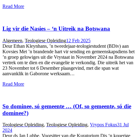
Read More
Lig vir die Nasies – ‘n Uitreik na Botswana
Algemeen
,
Teologiese Opleiding
12 Feb 2025
Deur Ethan Kleynhans, ’n tweedejaar-teologiestudent (BDiv) aan
Kovsies Met ’n brandende hart vir sending en gemeenskapsdiens het
’n groep gelowiges uit die Vrystaat in November 2024 na Botswana
vertrek om te dien en die evangelie te verkondig. Die uitreik het van
23 November tot 6 Desember plaasgevind, met die span wat
aanvanklik in Gaborone werksaam…
Read More
So dominee, só gemeente … (Of, so gemeente, só die
dominee?)
Teologiese Opleiding
,
Teologiese Opleiding
,
Vrypos Fokus
31 Jul
2024
Deur ds Jan Lubbe, Voorsitter van die Kuratorium Dis ‘n kouerige