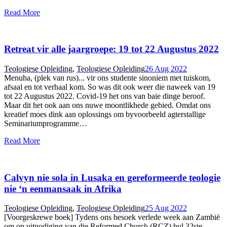
Read More
Retreat vir alle jaargroepe: 19 tot 22 Augustus 2022
Teologiese Opleiding
,
Teologiese Opleiding
26 Aug 2022
Menuha, (plek van rus)... vir ons studente sinoniem met tuiskom,
afsaal en tot verhaal kom. So was dit ook weer die naweek van 19
tot 22 Augustus 2022. Covid-19 het ons van baie dinge beroof.
Maar dit het ook aan ons nuwe moontlikhede gebied. Omdat ons
kreatief moes dink aan oplossings om byvoorbeeld agterstallige
Seminariumprogramme…
Read More
Calvyn nie sola in Lusaka en gereformeerde teologie
nie ‘n eenmansaak in Afrika
Teologiese Opleiding
,
Teologiese Opleiding
25 Aug 2022
[Voorgeskrewe boek] Tydens ons besoek verlede week aan Zambië
om op uitnodiging van die Reformed Church (RCZ) hul 32ste