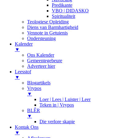
Predikante
VBO | DIDASKO
Spiritualiteit
Teologiese Opleiding
Diens van Barmhartigheid
Vennote in Getuienis
Ondersteuning
Kalender
▼
Ons Kalender
Gemeentegebeure
Adverteer hier
Leesstof
▼
Blogartikels
Vrypos
▼
Loer | Lees | Luister | Leer
Teken in | Vrypos
BLÊR
▼
Die verlore skapie
Kontak Ons
▼