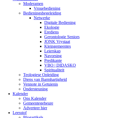
Moderamen
Vrouebediening
Bedieningsbegeleiding
Netwerke
Digitale Bediening
Ekologie
Erediens
Gerontologie Seniors
JONK Vrystaat
Kleingemeentes
Leierskap
Navorsing
Predikante
VBO | DIDASKO
Spiritualiteit
Teologiese Opleiding
Diens van Barmhartigheid
Vennote in Getuienis
Ondersteuning
Kalender
Ons Kalender
Gemeentegebeure
Adverteer hier
Leesstof
Blogartikels