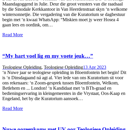
Maandagoggend in Julie. Deur die groot vensters van die raadsaal
by die Sinodale Kerkkantoor in Van Heerdenstraat skyn ‘n welkome
wintersonnetjie. Die vergadering van die Kuratorium se dagbestuur
begin met ‘n kwaai WhatsApp: “Miskien moet jy weer Hosea 4
gaan lees en oordink, om…
Read More
“My hart voel lig en my voete jeuk…”
Teologiese Opleiding
,
Teologiese Opleiding
13 Apr 2023
‘n Nuwe jaar se teologiese opleiding in Bloemfontein het begin! Dit
is ‘n Dinsdagaand ná agt al. Vier lede van ons Kuratorium sit voor
ons rekenaars: ‘n Zoom-gesprek tussen Bloemfontein, Welkom,
Betlehem en ... London! ‘n Kandidaat met ‘n BTh-graad en
bedieningservaring in kleingemeentes in die Vrystaat, Oos-Kaap en
Engeland, het by die Kuratorium aansoek…
Read More
Nuwe ooreenkoms met UV oor Teologiese Opleiding