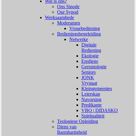
Wie is ons?
Ons Sinode
Our Synod
Werksaamhede
Moderamen
Vrouebediening
Bedieningsbegeleiding
Netwerke
Digitale
Bediening
Ekologie
Erediens
Gerontologie
Seniors
JONK
Vrystaat
Kleingemeentes
Leierskap
Navorsing
Predikante
VBO | DIDASKO
Spiritualiteit
Teologiese Opleiding
Diens van
Barmhartigheid