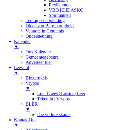
Predikante
VBO | DIDASKO
Spiritualiteit
Teologiese Opleiding
Diens van Barmhartigheid
Vennote in Getuienis
Ondersteuning
Kalender
▼
Ons Kalender
Gemeentegebeure
Adverteer hier
Leesstof
▼
Blogartikels
Vrypos
▼
Loer | Lees | Luister | Leer
Teken in | Vrypos
BLÊR
▼
Die verlore skapie
Kontak Ons
▼