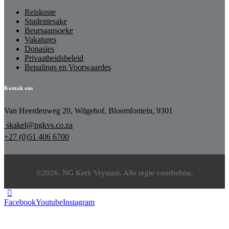
Reiskoste
Studentesake
Beursaansoeke
Vakatures
Donasies
Privaatheidsbeleid
Bepalings en Voorwaardes
Kontak ons
Van Heerdenweg 20, Wilgehof, Bloemfontein, 9301
skakel@ngkvs.co.za
+27 (0)51 406 6700
©2026. NG Kerk Vrystaat. Alle regte voorbehou.
Facebook
Youtube
Instagram