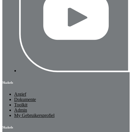
Skakels
Argief
Dokumente
Toolkit
Admin
My Gebruikersprofiel
Skakels