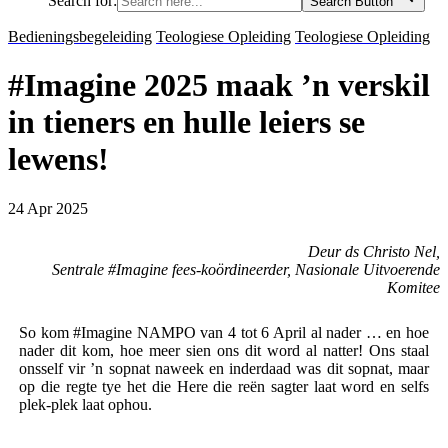
Search for:
Search Button
Bedieningsbegeleiding
Teologiese Opleiding
Teologiese Opleiding
#Imagine 2025 maak ’n verskil
in tieners en hulle leiers se
lewens!
24 Apr 2025
Deur ds Christo Nel,
Sentrale #Imagine
fees-koördineerder,
Nasionale Uitvoerende
Komitee
So kom #Imagine NAMPO van 4 tot 6 April al nader … en hoe
nader dit kom, hoe meer sien ons dit word al natter! Ons staal
onsself vir ’n sopnat naweek en inderdaad was dit sopnat, maar
op die regte tye het die Here die reën sagter laat word en selfs
plek-plek laat ophou.