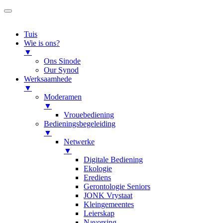
Tuis
Wie is ons?
▼
Ons Sinode
Our Synod
Werksaamhede
▼
Moderamen
▼
Vrouebediening
Bedieningsbegeleiding
▼
Netwerke
▼
Digitale Bediening
Ekologie
Erediens
Gerontologie Seniors
JONK Vrystaat
Kleingemeentes
Leierskap
Navorsing