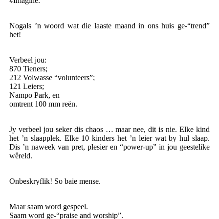
#Imagine.
Nogals ’n woord wat die laaste maand in ons huis ge-“trend”
het!
Verbeel jou:
870 Tieners;
212 Volwasse “volunteers”;
121 Leiers;
Nampo Park, en
omtrent 100 mm reën.
Jy verbeel jou seker dis chaos … maar nee, dit is nie. Elke kind
het ’n slaapplek. Elke 10 kinders het ’n leier wat by hul slaap.
Dis ’n naweek van pret, plesier en “power-up” in jou geestelike
wêreld.
Onbeskryflik! So baie mense.
Maar saam word gespeel.
Saam word ge-“praise and worship”.