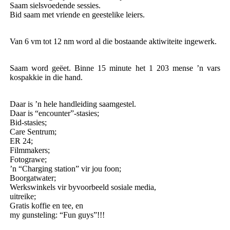
Saam sielsvoedende sessies.
Bid saam met vriende en geestelike leiers.
Van 6 vm tot 12 nm word al die bostaande aktiwiteite ingewerk.
Saam word geëet. Binne 15 minute het 1 203 mense ’n vars
kospakkie in die hand.
Daar is ’n hele handleiding saamgestel.
Daar is “encounter”-stasies;
Bid-stasies;
Care Sentrum;
ER 24;
Filmmakers;
Fotograwe;
’n “Charging station” vir jou foon;
Boorgatwater;
Werkswinkels vir byvoorbeeld sosiale media,
uitreike;
Gratis koffie en tee, en
my gunsteling: “Fun guys”!!!