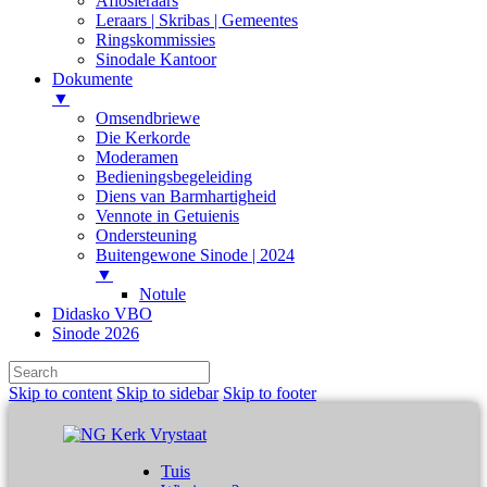
Aflosleraars
Leraars | Skribas | Gemeentes
Ringskommissies
Sinodale Kantoor
Dokumente
▼
Omsendbriewe
Die Kerkorde
Moderamen
Bedieningsbegeleiding
Diens van Barmhartigheid
Vennote in Getuienis
Ondersteuning
Buitengewone Sinode | 2024
▼
Notule
Didasko VBO
Sinode 2026
Skip to content
Skip to sidebar
Skip to footer
Tuis