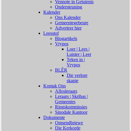
Vennote in Getuienis
Ondersteuning
Kalender
Ons Kalender
Gemeentegebeure
Adverteer hier
Leesstof
Blogartikels
Vrypos
Loer | Lees |
Luister | Leer
Teken in |
Vrypos
BLÊR
Die verlore
skapie
Kontak Ons
Aflosleraars
Leraars | Skribas |
Gemeentes
Ringskommissies
Sinodale Kantoor
Dokumente
Omsendbriewe
Die Kerkorde