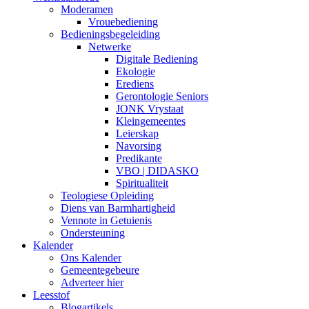
Moderamen
Vrouebediening
Bedieningsbegeleiding
Netwerke
Digitale Bediening
Ekologie
Erediens
Gerontologie Seniors
JONK Vrystaat
Kleingemeentes
Leierskap
Navorsing
Predikante
VBO | DIDASKO
Spiritualiteit
Teologiese Opleiding
Diens van Barmhartigheid
Vennote in Getuienis
Ondersteuning
Kalender
Ons Kalender
Gemeentegebeure
Adverteer hier
Leesstof
Blogartikels