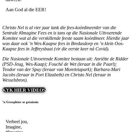
Aan God al die EER!
Christo Nel is al vier jaar lank die fees-koördineerder van die
Sentrale #Imagine Fees en is tans op die Nasionale Uitvoerende
Komitee wat al die verskillende feeste saam koördineer. Hierdie jaar
was daar ook ’n Wes-Kaapse fees in Bredasdorp en ’n klein Oos-
Kaapse fees in Jeffreysbaai (vir die eerste keer ná Covid).
Die Nasionale Uitvoerende Komitee bestaan uit: Anriëtte de Ridder
(PSD-Jeug, Wes-Kaap); Fouché de Wet (leraar in die Paarl);
Teodor van der Spuy (leraar van Moreletapark); Barbara-Mari
Jacobs (leraar in Port Elizabeth) en Christo Nel (leraar in
Wesselsbron).
KYK HIER VIDEOS
’n Groepleier se getuienis
Verbeel jou,
Imagine,