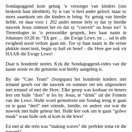
Sondagoggend kom getuig ’n versorger van kinders (ons
beskerm haar identiteit). Sy is van ’n heel ander geloof, maar sy
moes saamkom om die kinders te bring. Sy getuig van hierdie
liefde, en daar voor 1 202 ander mense bely sy dat sy hierdie
naweek Jesus ontmoet het en dat sy “convert” na Jesus toe! ’n
Tienerdogter in ’n persoonlike gesprek, lees haar naam in
Johannes 10:28 in: “Ek gee … die Ewige Lewe, en … sal in alle
ewigheid nooit verlore gaan nie. Toe sy haar naam in die eerste
plekkie moet insit, begin sy huil en besef – die Here gee ook vir
HAAR die Ewige Lewe!
Daar is honderde stories. Kyk die Sondagoggend-video van die
laaste sessie en die getuienis wat hierby aangeheg is.
By die “Care Team” (Sorgspan) het honderde kinders met
iemand gesels oor die naweek en sommer net iets uitgesorteer
met iemand of met die Here. Elke groep was kosbaar en tieners
leer om hulle “dors” te les by Jesus, te “drink” uit die Fontein
van die Lewe. Hulle word gemotiveer om Sondag terug te gaan
en te gaan “deel” met vriende, familie, en andere oor wat die
naweek met hulle gebeur het. Hulle leer ook om te gaan “golwe
maak” waar hulle ook al kom in die lewe!
En met al die reën was “making waves” die perfekte tema vir die
naweek!