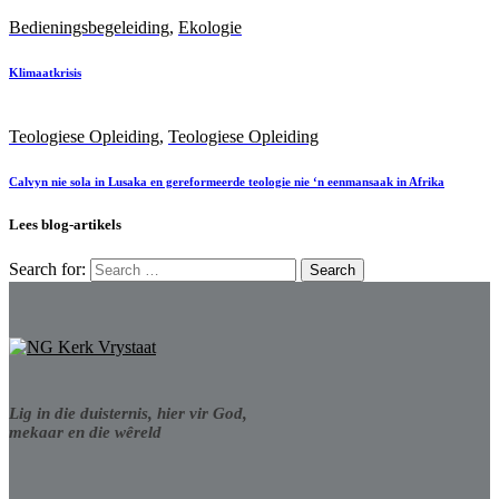
Bedieningsbegeleiding
,
Ekologie
Klimaatkrisis
Teologiese Opleiding
,
Teologiese Opleiding
Calvyn nie sola in Lusaka en gereformeerde teologie nie ‘n eenmansaak in Afrika
Lees blog-artikels
Search for:
Lig in die duisternis, hier vir God,
mekaar en die wêreld