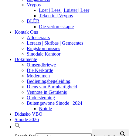
Vrypos
Loer | Lees | Luister | Leer
Teken in | Vrypos
BLÊR
Die verlore skapie
Kontak Ons
Aflosleraars
Leraars | Skribas | Gemeentes
Ringskommissies
Sinodale Kantoor
Dokumente
Omsendbriewe
Die Kerkorde
Moderamen
Bedieningsbegeleiding
Diens van Barmhartigheid
Vennote in Getuienis
Ondersteuning
Buitengewone Sinode | 2024
Notule
Didasko VBO
Sinode 2026