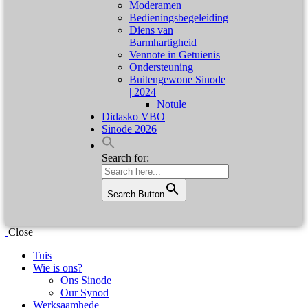
Moderamen
Bedieningsbegeleiding
Diens van
Barmhartigheid
Vennote in Getuienis
Ondersteuning
Buitengewone Sinode
| 2024
Notule
Didasko VBO
Sinode 2026
Search for:
Search Button
Close
Tuis
Wie is ons?
Ons Sinode
Our Synod
Werksaamhede