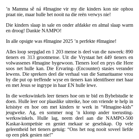
’n Mamma sê ná #Imagine vir my die kinders kon nie ophou
praat nie, maar hulle het nooit na die reën verwys nie!
Die kinders slaap in sale en onder afdakke en almal slaap warm
en droog! Dankie NAMPO!
In alle opsigte was #Imagine 2025 ’n perfekte #Imagine!
Alles loop seepglad en 1 203 mense is deel van die naweek: 890
tieners en 313 grootmense. Uit die Vrystaat het 449 tieners en
volwassenes #Imagine bygewoon. Tieners loof en prys die Here
soos net hulle kan. Die Ervaring- (Encounter) stasies verander
lewens. Die sprekers deel die verhaal van die Samaritaanse vrou
by die put op treffende wyse en tieners kan identifiseer met haar
en met Jesus se ingrype in haar EN hulle lewe.
In die werkswinkels leer tieners hoe om te bid en Bybelstudie te
doen. Hulle leer oor plaaslike uitreike, hoe om vriende te help in
krisistye en hoe om met kinders te werk in “#Imagine-kids”
jeugweke. Ag, en sommer nog ’n klomp ander toerusting-
werkswinkels. Hulle lag, neem deel aan die NAMPO-500
Kaskar-kompetisie en geniet mekaar se geselskap. Op vele
geleentheid het tieners getuig: “Ons het nog nooit soveel liefde
op een plek gesien nie!”