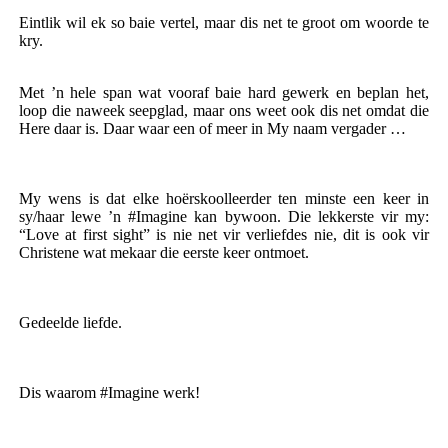
Eintlik wil ek so baie vertel, maar dis net te groot om woorde te
kry.
Met ’n hele span wat vooraf baie hard gewerk en beplan het,
loop die naweek seepglad, maar ons weet ook dis net omdat die
Here daar is. Daar waar een of meer in My naam vergader …
My wens is dat elke hoërskoolleerder ten minste een keer in
sy/haar lewe ’n #Imagine kan bywoon. Die lekkerste vir my:
“Love at first sight” is nie net vir verliefdes nie, dit is ook vir
Christene wat mekaar die eerste keer ontmoet.
Gedeelde liefde.
Dis waarom #Imagine werk!