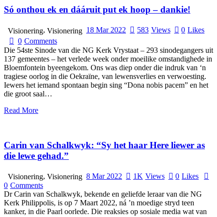
Só onthou ek en dááruit put ek hoop – dankie!
,
18 Mar 2022
583
Views
0
Likes
Visionering
Visionering
0
Comments
Die 54ste Sinode van die NG Kerk Vrystaat – 293 sinodegangers uit
137 gemeentes – het verlede week onder moeilike omstandighede in
Bloemfontein byeengekom. Ons was diep onder die indruk van ‘n
tragiese oorlog in die Oekraïne, van lewensverlies en verwoesting.
Iewers het iemand spontaan begin sing “Dona nobis pacem” en het
die groot saal…
Read More
Carin van Schalkwyk: “Sy het haar Here liewer as
die lewe gehad.”
,
8 Mar 2022
1K
Views
0
Likes
Visionering
Visionering
0
Comments
Dr Carin van Schalkwyk, bekende en geliefde leraar van die NG
Kerk Philippolis, is op 7 Maart 2022, ná ’n moedige stryd teen
kanker, in die Paarl oorlede. Die reaksies op sosiale media wat van