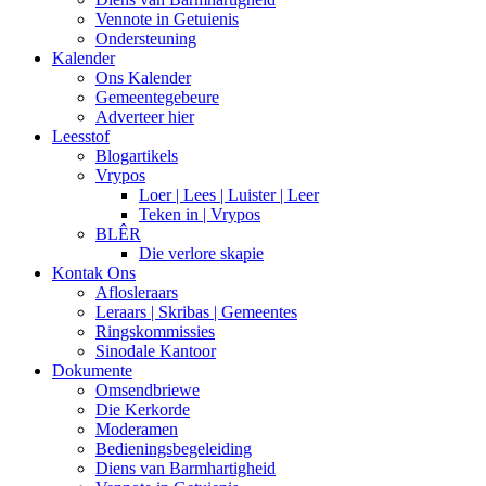
Vennote in Getuienis
Ondersteuning
Kalender
Ons Kalender
Gemeentegebeure
Adverteer hier
Leesstof
Blogartikels
Vrypos
Loer | Lees | Luister | Leer
Teken in | Vrypos
BLÊR
Die verlore skapie
Kontak Ons
Aflosleraars
Leraars | Skribas | Gemeentes
Ringskommissies
Sinodale Kantoor
Dokumente
Omsendbriewe
Die Kerkorde
Moderamen
Bedieningsbegeleiding
Diens van Barmhartigheid