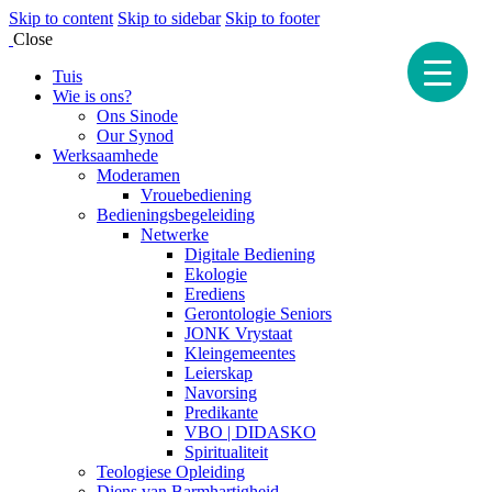
Skip to content
Skip to sidebar
Skip to footer
Close
Tuis
Wie is ons?
Ons Sinode
Our Synod
Werksaamhede
Moderamen
Vrouebediening
Bedieningsbegeleiding
Netwerke
Digitale Bediening
Ekologie
Erediens
Gerontologie Seniors
JONK Vrystaat
Kleingemeentes
Leierskap
Navorsing
Predikante
VBO | DIDASKO
Spiritualiteit
Teologiese Opleiding
Diens van Barmhartigheid