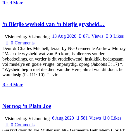
Read More
‘n Bietjie wysheid van ‘n bietjie grysheid…
,
13 Aug 2020
871
Views
0
Likes
Visionering
Visionering
0
Comments
Deur dr Charles Mitchell, leraar by NG Gemeente Andrew Murray
“Maar die wysheid wat van Bo kom, is allereers sonder
bybedoelings, en verder is dit vredeliewend, inskiklik, bedagsaam,
vol medelye en goeie vrugte, onpartydig, opreg (Jakobus 3: 17) “.
“Wysheid begin met die dien van die Here; almal wat dit doen, het
ware insig (Ps 111: 10). “...vir…
Read More
Net nog ‘n Plain Joe
,
6 Aug 2020
581
Views
0
Likes
Visionering
Visionering
0
Comments
Geskryf deur ds Joe Müller van NG Gemeente Bethlehem-Oos Ek