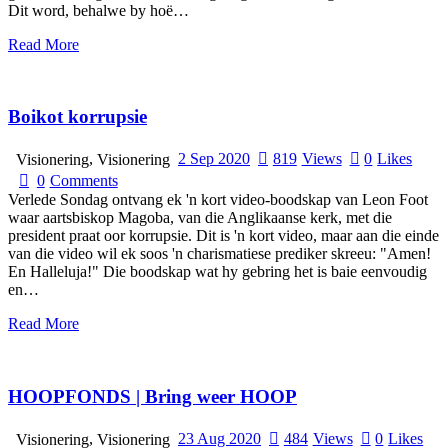
Dit word, behalwe by hoë…
Read More
Boikot korrupsie
,
2 Sep 2020
819
Views
0
Likes
Visionering
Visionering
0
Comments
Verlede Sondag ontvang ek 'n kort video-boodskap van Leon Foot
waar aartsbiskop Magoba, van die Anglikaanse kerk, met die
president praat oor korrupsie. Dit is 'n kort video, maar aan die einde
van die video wil ek soos 'n charismatiese prediker skreeu: "Amen!
En Halleluja!" Die boodskap wat hy gebring het is baie eenvoudig
en…
Read More
HOOPFONDS | Bring weer HOOP
,
23 Aug 2020
484
Views
0
Likes
Visionering
Visionering