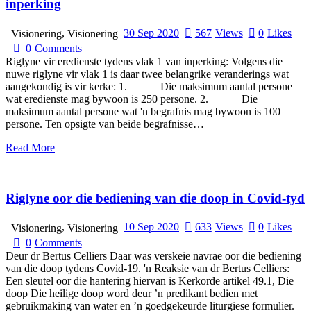
inperking
,
30 Sep 2020
567
Views
0
Likes
Visionering
Visionering
0
Comments
Riglyne vir eredienste tydens vlak 1 van inperking: Volgens die
nuwe riglyne vir vlak 1 is daar twee belangrike veranderings wat
aangekondig is vir kerke: 1. Die maksimum aantal persone
wat eredienste mag bywoon is 250 persone. 2. Die
maksimum aantal persone wat 'n begrafnis mag bywoon is 100
persone. Ten opsigte van beide begrafnisse…
Read More
Riglyne oor die bediening van die doop in Covid-tyd
,
10 Sep 2020
633
Views
0
Likes
Visionering
Visionering
0
Comments
Deur dr Bertus Celliers Daar was verskeie navrae oor die bediening
van die doop tydens Covid-19. 'n Reaksie van dr Bertus Celliers:
Een sleutel oor die hantering hiervan is Kerkorde artikel 49.1, Die
doop Die heilige doop word deur ’n predikant bedien met
gebruikmaking van water en ’n goedgekeurde liturgiese formulier.