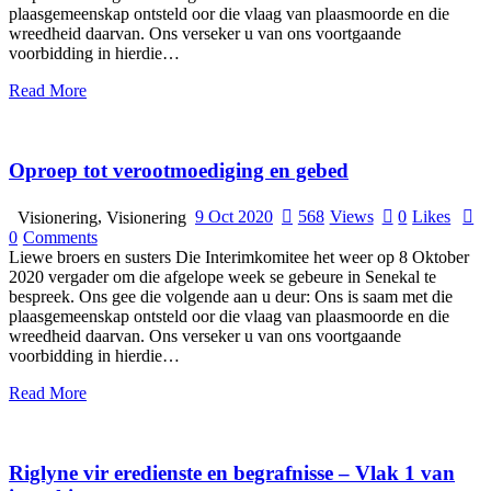
plaasgemeenskap ontsteld oor die vlaag van plaasmoorde en die
wreedheid daarvan. Ons verseker u van ons voortgaande
voorbidding in hierdie…
Read More
Oproep tot verootmoediging en gebed
,
9 Oct 2020
568
Views
0
Likes
Visionering
Visionering
0
Comments
Liewe broers en susters Die Interimkomitee het weer op 8 Oktober
2020 vergader om die afgelope week se gebeure in Senekal te
bespreek. Ons gee die volgende aan u deur: Ons is saam met die
plaasgemeenskap ontsteld oor die vlaag van plaasmoorde en die
wreedheid daarvan. Ons verseker u van ons voortgaande
voorbidding in hierdie…
Read More
Riglyne vir eredienste en begrafnisse – Vlak 1 van