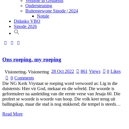
Vennote in Getuienis
Ondersteuning
Buitengewone Sinode | 2024
Notule
Didasko VBO
Sinode 2026
Ons roeping, my roeping
,
28 Oct 2022
861
Views
0
Likes
Visionering
Visionering
0
Comments
Die NG Kerk Vrystaat se roeping word verwoord as: Lig in die
duisternis: Hier vir God, mekaar en die wêreld. Die woorde is
geformuleer na aanleiding van die eerste verse van Jesaja 60. Die
profeet se woorde is woorde van hoop. Die volk keer terug uit
ballingskap, maar die stad is nog stukkend; die tempel is steeds…
Read More