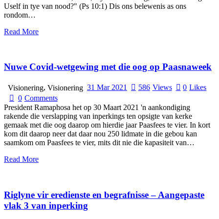
Uself in tye van nood?" (Ps 10:1) Dis ons belewenis as ons
rondom…
Read More
Nuwe Covid-wetgewing met die oog op Paasnaweek
,
31 Mar 2021
586
Views
0
Likes
Visionering
Visionering
0
Comments
President Ramaphosa het op 30 Maart 2021 'n aankondiging
rakende die verslapping van inperkings ten opsigte van kerke
gemaak met die oog daarop om hierdie jaar Paasfees te vier. In kort
kom dit daarop neer dat daar nou 250 lidmate in die gebou kan
saamkom om Paasfees te vier, mits dit nie die kapasiteit van…
Read More
Riglyne vir eredienste en begrafnisse – Aangepaste
vlak 3 van inperking