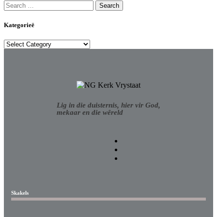
Kategorieë
Lig in die duisternis, hier vir God,
mekaar en die wêreld
Skakels