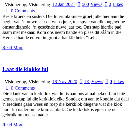
,
12 Jan 2021
500
Views
0
Likes
Visionering
Visionering
0
Comments
Beste broers en susters Die Interimkomitee groet julle hier aan die
begin van ‘n nuwe jaar en wens julle, ten spyte van die ongewone
omstandighede, ‘n geseënde nuwe jaar toe. Ons stap hierdie pad
saam met mekaar. Kom ons neem hande en plaas dit sáám in die
Here se hande en vra in groot afhanklikheid: “Lei…
Read More
Laat die klokke lui
,
19 Nov 2020
1K
Views
0
Likes
Visionering
Visionering
0
Comments
Die klank van 'n kerkklok wat lui is aan ons almal bekend. In baie
gemeenskap lui die kerkklok elke Sondag om aan te kondig dat daar
'n erediens gaan wees en roep die kerkklok diegene wat die klok
hoor lui nader om te kom aanbid. Die kerkklok is egter nie net
gebruik om mense nader…
Read More