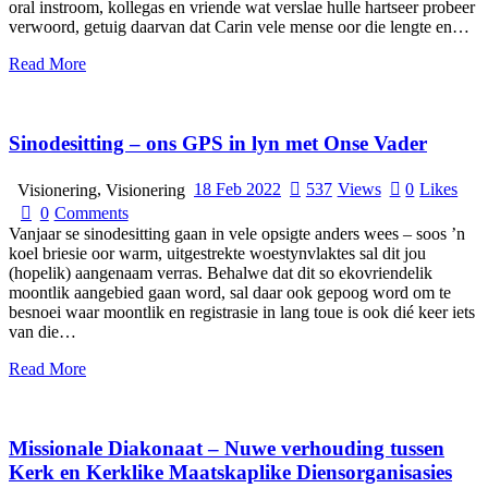
oral instroom, kollegas en vriende wat verslae hulle hartseer probeer
verwoord, getuig daarvan dat Carin vele mense oor die lengte en…
Read More
Sinodesitting – ons GPS in lyn met Onse Vader
,
18 Feb 2022
537
Views
0
Likes
Visionering
Visionering
0
Comments
Vanjaar se sinodesitting gaan in vele opsigte anders wees – soos ’n
koel briesie oor warm, uitgestrekte woestynvlaktes sal dit jou
(hopelik) aangenaam verras. Behalwe dat dit so ekovriendelik
moontlik aangebied gaan word, sal daar ook gepoog word om te
besnoei waar moontlik en registrasie in lang toue is ook dié keer iets
van die…
Read More
Missionale Diakonaat – Nuwe verhouding tussen
Kerk en Kerklike Maatskaplike Diensorganisasies