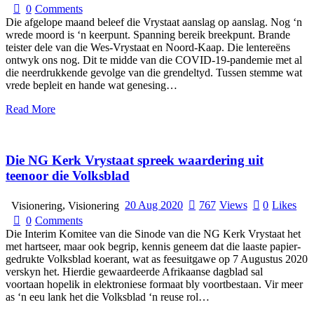
0
Comments
Die afgelope maand beleef die Vrystaat aanslag op aanslag. Nog ‘n
wrede moord is ‘n keerpunt. Spanning bereik breekpunt. Brande
teister dele van die Wes-Vrystaat en Noord-Kaap. Die lentereëns
ontwyk ons nog. Dit te midde van die COVID-19-pandemie met al
die neerdrukkende gevolge van die grendeltyd. Tussen stemme wat
vrede bepleit en hande wat genesing…
Read More
Die NG Kerk Vrystaat spreek waardering uit
teenoor die Volksblad
,
20 Aug 2020
767
Views
0
Likes
Visionering
Visionering
0
Comments
Die Interim Komitee van die Sinode van die NG Kerk Vrystaat het
met hartseer, maar ook begrip, kennis geneem dat die laaste papier-
gedrukte Volksblad koerant, wat as feesuitgawe op 7 Augustus 2020
verskyn het. Hierdie gewaardeerde Afrikaanse dagblad sal
voortaan hopelik in elektroniese formaat bly voortbestaan. Vir meer
as ‘n eeu lank het die Volksblad ‘n reuse rol…