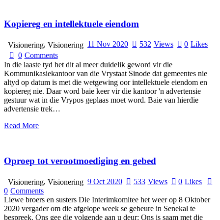
Kopiereg en intellektuele eiendom
,
11 Nov 2020
532
Views
0
Likes
Visionering
Visionering
0
Comments
In die laaste tyd het dit al meer duidelik geword vir die
Kommunikasiekantoor van die Vrystaat Sinode dat gemeentes nie
altyd op datum is met die wetgewing oor intellektuele eiendom en
kopiereg nie. Daar word baie keer vir die kantoor 'n advertensie
gestuur wat in die Vrypos geplaas moet word. Baie van hierdie
advertensie trek…
Read More
Oproep tot verootmoediging en gebed
,
9 Oct 2020
533
Views
0
Likes
Visionering
Visionering
0
Comments
Liewe broers en susters Die Interimkomitee het weer op 8 Oktober
2020 vergader om die afgelope week se gebeure in Senekal te
bespreek. Ons gee die volgende aan u deur: Ons is saam met die