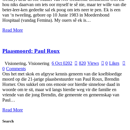
hou niks daarvan om iets oor myself te sê nie, maar ter wille van die
beter-leer-ken gedeelte sal ek poog om iets neer te pen. Ek is een
van ‘n tweeling, gebore op 10 Junie 1983 in Moedersbond
Hospitaal (vandag Femina). My ouers sê ek is…
Read More
Plaasmoord: Paul Roux
,
6 Oct 0202
820
Views
0
Likes
Visionering
Visionering
0
Comments
Ons het met skok en afgryse kennis geneem van die koelbloedige
moord op die 21-jarige plaasbestuurder van Paul Roux, Brendin
Horner. Ons sukkel om ons emosie oor hierdie sinnelose daad in
woorde om te sit, maar wil langs hierdie weg vir die familie en
vriende van die jong Brendin, die gemeente en gemeenskap van
Paul…
Read More
Search