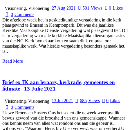
,
27 Aug 2021
501
Views
0
Likes
Visionering
Visionering
0
Comments
Die afgelope week het 'n geskiedkundige vergadering in die kerk
plaasgevind te Emseni in Kemptonpark. Dit was die jaarlikse
Kerklike Maatskaplike Dienste-vergadering wat plaasgevind het. Dit
is ‘n vergadering waar alle kerklike Maatskaplike diensorganisasies
van die NG Kerk bymekaar kom en saam dink en praat oor
maatskaplike werk. Wat hierdie vergadering besonders gemaak het,
is…
Read More
Brief ex IK aan leraars, kerkrade, gemeentes en
lidmate | 13 Julie 2021
,
13 Jul 2021
685
Views
0
Likes
Visionering
Visionering
0
Comments
Liewe Broers en Susters Ons het sedert die naweek weer pynlik
bewus geword van die broosheid van ons gemeenskappe. Wanneer
ons kennis neem van alles wat rondom ons aan die gebeur is,
wil ons vra: "Waarom, Here, bly U so ver weg, waarom verberg U