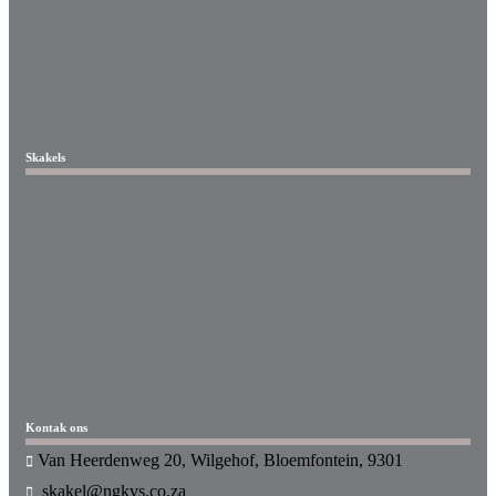
Skakels
Kontak ons
Van Heerdenweg 20, Wilgehof, Bloemfontein, 9301
skakel@ngkvs.co.za