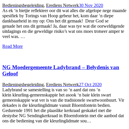
Bedieningsbegeleiding
,
Erediens Netwerk
30 Nov 2020
As ek ‘n bietjie reflekteer oor dit wat alles die afgelope nege maande
spesifiek by Torings van Hoop gebeur het, kom daar ‘n diepe
dankbaarheid in my op: Ons het dit gemaak! Deur God se
genade het ons dit gemaak! Ja, daar was tye wat die oorweldigende
uitdagings en die geweldige risiko’s wat ons moes trotseer amper te
veel was. …
Read More
NG Moedergemeente Ladybrand – Belydenis van
Geloof
Bedieningsbegeleiding
,
Erediens Netwerk
27 Oct 2020
Ladybrand se samestelling is van so ‘n aard dat ons ‘n
klein kleurling-gemeenskappie het asook ‘n baie klein swart
gemeenskappie wat ver is van die tradisionele swartwoonbuurt. Vir
dekades is die kleurlinglidmate vanuit Bloemfontein bedien.
Gedurende 1991 het die plaaslike kerkraad geskakel met die
destydse NG Sendingkerkraad in Bloemfontein met die aanbod dat
ons die bediening van die kleurlinglidmate sou…