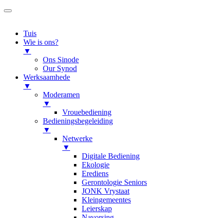
Tuis
Wie is ons?
▼
Ons Sinode
Our Synod
Werksaamhede
▼
Moderamen
▼
Vrouebediening
Bedieningsbegeleiding
▼
Netwerke
▼
Digitale Bediening
Ekologie
Erediens
Gerontologie Seniors
JONK Vrystaat
Kleingemeentes
Leierskap
Navorsing