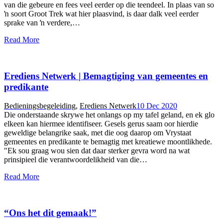
van die gebeure en fees veel eerder op die teendeel. In plaas van so
ŉ soort Groot Trek wat hier plaasvind, is daar dalk veel eerder
sprake van ŉ verdere,…
Read More
Erediens Netwerk | Bemagtiging van gemeentes en
predikante
Bedieningsbegeleiding
,
Erediens Netwerk
10 Dec 2020
Die onderstaande skrywe het onlangs op my tafel geland, en ek glo
elkeen kan hiermee identifiseer. Gesels gerus saam oor hierdie
geweldige belangrike saak, met die oog daarop om Vrystaat
gemeentes en predikante te bemagtig met kreatiewe moontlikhede.
"Ek sou graag wou sien dat daar sterker gevra word na wat
prinsipieel die verantwoordelikheid van die…
Read More
“Ons het dit gemaak!”