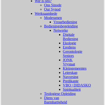
Wie is ons?
Ons Sinode
Our Synod
Werksaamhede
Moderamen
Vrouebediening
Bedieningsbegeleiding
Netwerke
Digitale
Bediening
Ekologie
Erediens
Gerontologie
Seniors
JONK
Vrystaat
Kleingemeentes
Leierskap
Navorsing
Predikante
VBO | DIDASKO
Spiritualiteit
Teologiese Opleiding
Diens van
Barmhartigheid