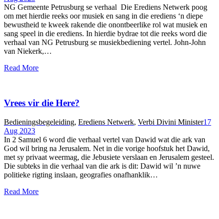
NG Gemeente Petrusburg se verhaal Die Erediens Netwerk poog
om met hierdie reeks oor musiek en sang in die erediens ‘n diepe
bewustheid te kweek rakende die onontbeerlike rol wat musiek en
sang speel in die erediens. In hierdie bydrae tot die reeks word die
verhaal van NG Petrusburg se musiekbediening vertel. John-John
van Niekerk,…
Read More
Vrees vir die Here?
Bedieningsbegeleiding
,
Erediens Netwerk
,
Verbi Divini Minister
17
Aug 2023
In 2 Samuel 6 word die verhaal vertel van Dawid wat die ark van
God wil bring na Jerusalem. Net in die vorige hoofstuk het Dawid,
met sy privaat weermag, die Jebusiete verslaan en Jerusalem gesteel.
Die subteks in die verhaal van die ark is dit: Dawid wil ’n nuwe
politieke rigting inslaan, geografies onafhanklik…
Read More