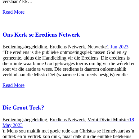
verstaan? Ek…
Read More
Ons Kerk se Erediens Netwerk
Bedieningsbegeleiding
,
Erediens Netwerk
,
Netwerke
1 Jun 2023
“Die erediens is die publieke ontmoetingsplek tussen God en sy
gemeente, aldus die Handleiding vir die Erediens. Die erediens is
die ruimte waarbinne God gelowiges toerus om lig vir die wêreld en
sout vir die aarde te wees. Die erediens is daarom onlosmaaklik
verbind aan die Missio Dei (waarmee God reeds besig is) en die…
Read More
Die Groot Trek?
Bedieningsbegeleiding
,
Erediens Netwerk
,
Verbi Divini Minister
18
May 2023
ŉ Mens sou maklik met goeie rede aan Christus se Hemelvaart as ŉ
onttrek en ŉ vertrek kon dink, maar dalk dui die eintlike betekenis