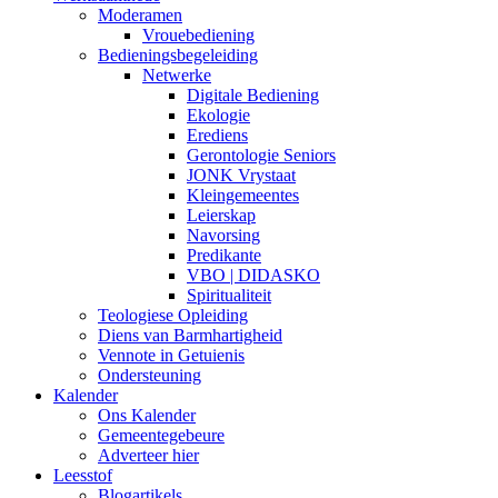
Moderamen
Vrouebediening
Bedieningsbegeleiding
Netwerke
Digitale Bediening
Ekologie
Erediens
Gerontologie Seniors
JONK Vrystaat
Kleingemeentes
Leierskap
Navorsing
Predikante
VBO | DIDASKO
Spiritualiteit
Teologiese Opleiding
Diens van Barmhartigheid
Vennote in Getuienis
Ondersteuning
Kalender
Ons Kalender
Gemeentegebeure
Adverteer hier
Leesstof
Blogartikels