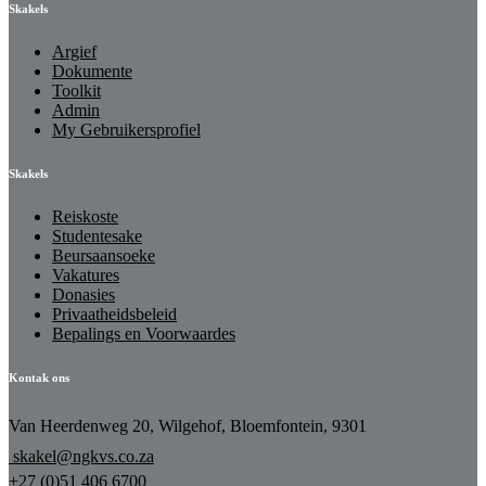
Skakels
Argief
Dokumente
Toolkit
Admin
My Gebruikersprofiel
Skakels
Reiskoste
Studentesake
Beursaansoeke
Vakatures
Donasies
Privaatheidsbeleid
Bepalings en Voorwaardes
Kontak ons
Van Heerdenweg 20, Wilgehof, Bloemfontein, 9301
skakel@ngkvs.co.za
+27 (0)51 406 6700