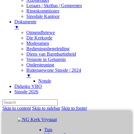
Aflosleraars
Leraars | Skribas | Gemeentes
Ringskommissies
Sinodale Kantoor
Dokumente
▼
Omsendbriewe
Die Kerkorde
Moderamen
Bedieningsbegeleiding
Diens van Barmhartigheid
Vennote in Getuienis
Ondersteuning
Buitengewone Sinode | 2024
▼
Notule
Didasko VBO
Sinode 2026
Skip to content
Skip to sidebar
Skip to footer
Tuis