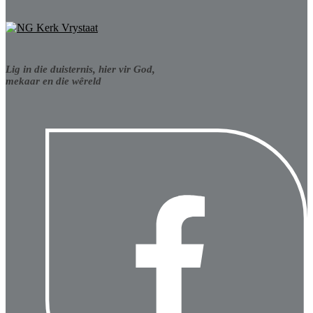
Lig in die duisternis, hier vir God,
mekaar en die wêreld