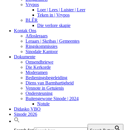
Vrypos
Loer | Lees | Luister | Leer
Teken in | Vrypos
BLÊR
Die verlore skapie
Kontak Ons
Aflosleraars
Leraars | Skribas | Gemeentes
Ringskommissies
Sinodale Kantoor
Dokumente
Omsendbriewe
Die Kerkorde
Moderamen
Bedieningsbegeleiding
Diens van Barmhartigheid
Vennote in Getuienis
Ondersteuning
Buitengewone Sinode | 2024
Notule
Didasko VBO
Sinode 2026