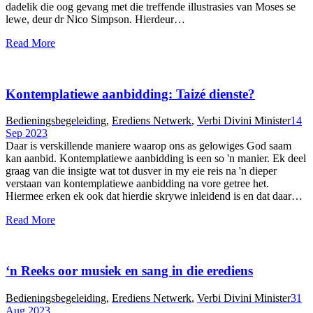
dadelik die oog gevang met die treffende illustrasies van Moses se
lewe, deur dr Nico Simpson. Hierdeur…
Read More
Kontemplatiewe aanbidding: Taizé dienste?
Bedieningsbegeleiding
,
Erediens Netwerk
,
Verbi Divini Minister
14
Sep 2023
Daar is verskillende maniere waarop ons as gelowiges God saam
kan aanbid. Kontemplatiewe aanbidding is een so 'n manier. Ek deel
graag van die insigte wat tot dusver in my eie reis na 'n dieper
verstaan van kontemplatiewe aanbidding na vore getree het.
Hiermee erken ek ook dat hierdie skrywe inleidend is en dat daar…
Read More
‘n Reeks oor musiek en sang in die erediens
Bedieningsbegeleiding
,
Erediens Netwerk
,
Verbi Divini Minister
31
Aug 2023