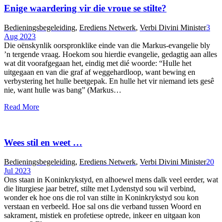
Enige waardering vir die vroue se stilte?
Bedieningsbegeleiding
,
Erediens Netwerk
,
Verbi Divini Minister
3
Aug 2023
Die oënskynlik oorspronklike einde van die Markus-evangelie bly
’n tergende vraag. Hoekom sou hierdie evangelie, gedagtig aan alles
wat dit voorafgegaan het, eindig met dié woorde: “Hulle het
uitgegaan en van die graf af weggehardloop, want bewing en
verbystering het hulle beetgepak. En hulle het vir niemand iets gesê
nie, want hulle was bang” (Markus…
Read More
Wees stil en weet …
Bedieningsbegeleiding
,
Erediens Netwerk
,
Verbi Divini Minister
20
Jul 2023
Ons staan in Koninkrykstyd, en alhoewel mens dalk veel eerder, wat
die liturgiese jaar betref, stilte met Lydenstyd sou wil verbind,
wonder ek hoe ons die rol van stilte in Koninkrykstyd sou kon
verstaan en verbeeld. Hoe sal ons die verband tussen Woord en
sakrament, mistiek en profetiese optrede, inkeer en uitgaan kon