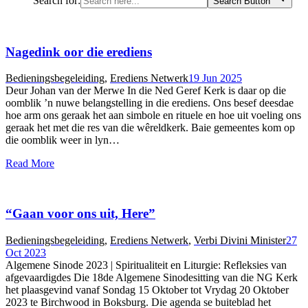
Search for:
Search Button
Nagedink oor die erediens
Bedieningsbegeleiding
,
Erediens Netwerk
19 Jun 2025
Deur Johan van der Merwe In die Ned Geref Kerk is daar op die
oomblik ’n nuwe belangstelling in die erediens. Ons besef deesdae
hoe arm ons geraak het aan simbole en rituele en hoe uit voeling ons
geraak het met die res van die wêreldkerk. Baie gemeentes kom op
die oomblik weer in lyn…
Read More
“Gaan voor ons uit, Here”
Bedieningsbegeleiding
,
Erediens Netwerk
,
Verbi Divini Minister
27
Oct 2023
Algemene Sinode 2023 | Spiritualiteit en Liturgie: Refleksies van
afgevaardigdes Die 18de Algemene Sinodesitting van die NG Kerk
het plaasgevind vanaf Sondag 15 Oktober tot Vrydag 20 Oktober
2023 te Birchwood in Boksburg. Die agenda se buiteblad het