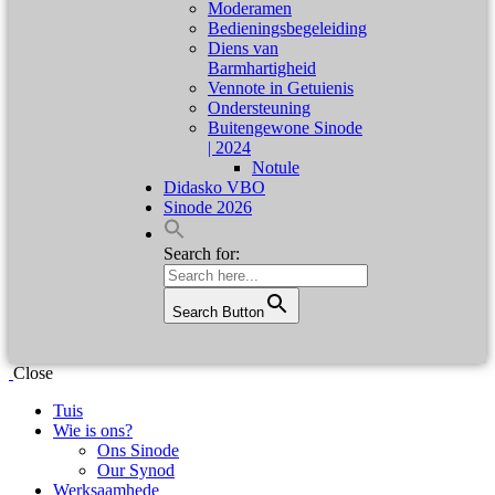
Moderamen
Bedieningsbegeleiding
Diens van
Barmhartigheid
Vennote in Getuienis
Ondersteuning
Buitengewone Sinode
| 2024
Notule
Didasko VBO
Sinode 2026
Search for:
Search Button
Close
Tuis
Wie is ons?
Ons Sinode
Our Synod
Werksaamhede