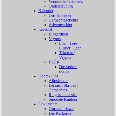
Vennote in Getuienis
Ondersteuning
Kalender
Ons Kalender
Gemeentegebeure
Adverteer hier
Leesstof
Blogartikels
Vrypos
Loer | Lees |
Luister | Leer
Teken in |
Vrypos
BLÊR
Die verlore
skapie
Kontak Ons
Aflosleraars
Leraars | Skribas |
Gemeentes
Ringskommissies
Sinodale Kantoor
Dokumente
Omsendbriewe
Die Kerkorde