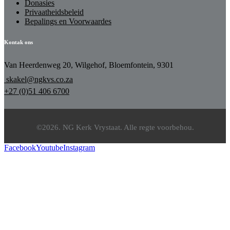
Donasies
Privaatheidsbeleid
Bepalings en Voorwaardes
Kontak ons
Van Heerdenweg 20, Wilgehof, Bloemfontein, 9301
skakel@ngkvs.co.za
+27 (0)51 406 6700
©2026. NG Kerk Vrystaat. Alle regte voorbehou.
Facebook
Youtube
Instagram