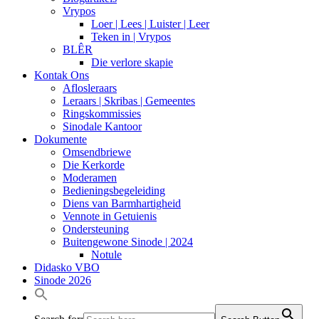
Vrypos
Loer | Lees | Luister | Leer
Teken in | Vrypos
BLÊR
Die verlore skapie
Kontak Ons
Aflosleraars
Leraars | Skribas | Gemeentes
Ringskommissies
Sinodale Kantoor
Dokumente
Omsendbriewe
Die Kerkorde
Moderamen
Bedieningsbegeleiding
Diens van Barmhartigheid
Vennote in Getuienis
Ondersteuning
Buitengewone Sinode | 2024
Notule
Didasko VBO
Sinode 2026