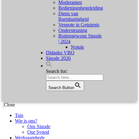
Moderamen
Bedieningsbegeleiding
Diens van
Barmhartigheid
Vennote in Getuienis
Ondersteuning
Buitengewone Sinode
| 2024
Notule
Didasko VBO
Sinode 2026
Search for:
Search Button
Close
Tuis
Wie is ons?
Ons Sinode
Our Synod
Werksaamhede