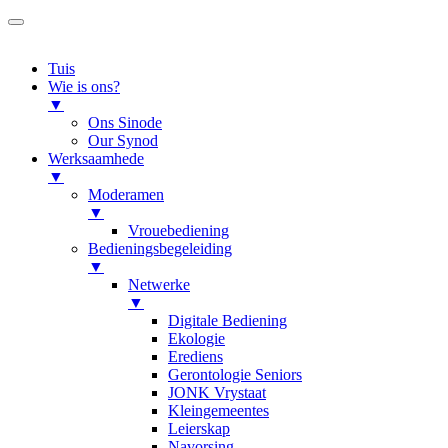
Tuis
Wie is ons?
▼
Ons Sinode
Our Synod
Werksaamhede
▼
Moderamen
▼
Vrouebediening
Bedieningsbegeleiding
▼
Netwerke
▼
Digitale Bediening
Ekologie
Erediens
Gerontologie Seniors
JONK Vrystaat
Kleingemeentes
Leierskap
Navorsing