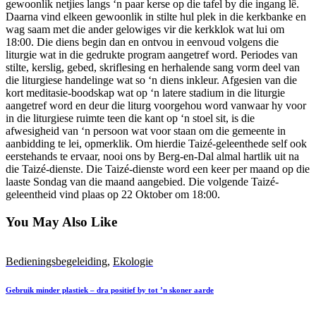
gewoonlik netjies langs ‘n paar kerse op die tafel by die ingang lê.
Daarna vind elkeen gewoonlik in stilte hul plek in die kerkbanke en
wag saam met die ander gelowiges vir die kerkklok wat lui om
18:00. Die diens begin dan en ontvou in eenvoud volgens die
liturgie wat in die gedrukte program aangetref word. Periodes van
stilte, kerslig, gebed, skriflesing en herhalende sang vorm deel van
die liturgiese handelinge wat so ‘n diens inkleur. Afgesien van die
kort meditasie-boodskap wat op ‘n latere stadium in die liturgie
aangetref word en deur die liturg voorgehou word vanwaar hy voor
in die liturgiese ruimte teen die kant op ‘n stoel sit, is die
afwesigheid van ‘n persoon wat voor staan ​​om die gemeente in
aanbidding te lei, opmerklik. Om hierdie Taizé-geleenthede self ook
eerstehands te ervaar, nooi ons by Berg-en-Dal almal hartlik uit na
die Taizé-dienste. Die Taizé-dienste word een keer per maand op die
laaste Sondag van die maand aangebied. Die volgende Taizé-
geleentheid vind plaas op 22 Oktober om 18:00.
You May Also Like
Bedieningsbegeleiding
,
Ekologie
Gebruik minder plastiek – dra positief by tot ’n skoner aarde