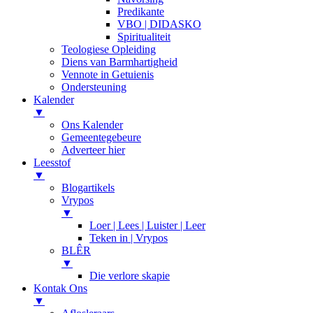
Predikante
VBO | DIDASKO
Spiritualiteit
Teologiese Opleiding
Diens van Barmhartigheid
Vennote in Getuienis
Ondersteuning
Kalender
▼
Ons Kalender
Gemeentegebeure
Adverteer hier
Leesstof
▼
Blogartikels
Vrypos
▼
Loer | Lees | Luister | Leer
Teken in | Vrypos
BLÊR
▼
Die verlore skapie
Kontak Ons
▼