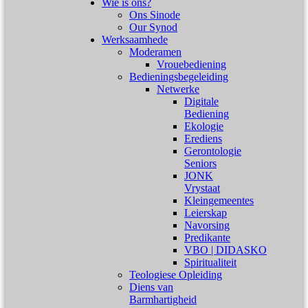
Wie is ons?
Ons Sinode
Our Synod
Werksaamhede
Moderamen
Vrouebediening
Bedieningsbegeleiding
Netwerke
Digitale
Bediening
Ekologie
Erediens
Gerontologie
Seniors
JONK
Vrystaat
Kleingemeentes
Leierskap
Navorsing
Predikante
VBO | DIDASKO
Spiritualiteit
Teologiese Opleiding
Diens van
Barmhartigheid