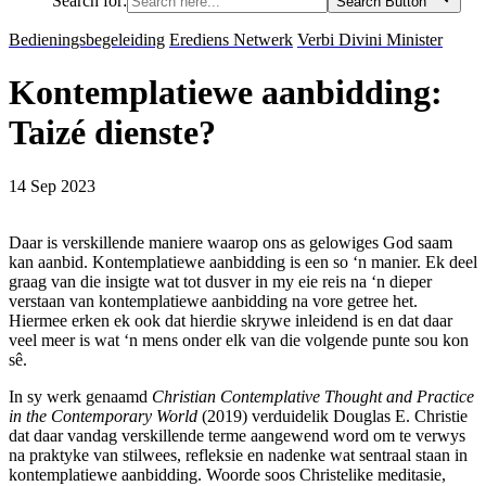
Search for:
Search Button
Bedieningsbegeleiding
Erediens Netwerk
Verbi Divini Minister
Kontemplatiewe aanbidding:
Taizé dienste?
14 Sep 2023
Daar is verskillende maniere waarop ons as gelowiges God saam
kan aanbid. Kontemplatiewe aanbidding is een so ‘n manier. Ek deel
graag van die insigte wat tot dusver in my eie reis na ‘n dieper
verstaan van kontemplatiewe aanbidding na vore getree het.
Hiermee erken ek ook dat hierdie skrywe inleidend is en dat daar
veel meer is wat ‘n mens onder elk van die volgende punte sou kon
sê.
In sy werk genaamd
Christian
Contemplative Thought and Practice
in the Contemporary World
(2019) verduidelik Douglas E. Christie
dat daar vandag verskillende terme aangewend word om te verwys
na praktyke van stilwees, refleksie en nadenke wat sentraal staan in
kontemplatiewe aanbidding. Woorde soos Christelike meditasie,