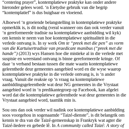
“centering prayer”, kontemplatiewe praktyke kan onder andere
hieronder gelees word. ‘n Eietydse gebruik van die begrip
“kontemplatief” is dus buigbaar en vloeiend.
Alhoewel ‘n groeiende belangstelling in kontemplatiewe praktyke
opmerklik is, is dit nodig (veral wanneer ons dan ook verder vanuit
‘n gereformeerde tradisie na kontemplatiewe aanbidding wil kyk)
om kennis te neem van hoe kontemplatiewe spiritualiteit in die
verlede ontvang is. In sy werk
Om te “preek met die pen” as vorm
van die Kartuisertradisie van praedicare manibus (“preek met die
hande”)
(2013)
wys Hansen hoe die mistieke al in die verlede met
suspisie en weerstand ontvang is binne gereformeerde kringe. Of
daar ‘n verband bestaan tussen die mate waarin kontemplatiewe
geleenthede deur gemeentes aangebied word en die wyse waarop
kontemplatiewe praktyke in die verlede ontvang is, is ‘n ander
vraag. Vanuit die reaksie op ‘n vraag na kontemplatiewe
aanbiddingsgeleenthede wat deur NG gemeentes in die Vrystaat
aangebied word in ‘n predikantegroep op Facebook, kan afgelei
word dat die kontemplatiewe geleenthede wat deur gemeentes in die
Vrystaat aangebied word, taamlik min is.
Sou ons dan ook verder wil nadink oor kontemplatiewe aanbidding
soos voorgehou in sogenaamde “Taizé-dienste”, is dit belangrik om
kennis te dra van die Taizé-gemeenskap in Frankryk wat agter die
Taizé-liedere en gebede lê. In
A community called Taizé: A story of