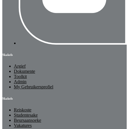
Skakels
Argief
Dokumente
Toolkit
Admin
My Gebruikersprofiel
Skakels
Reiskoste
Studentesake
Beursaansoeke
Vakatures