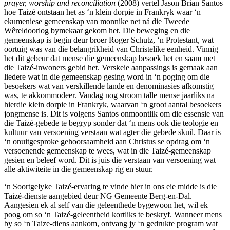
prayer, worship and reconciliation
(2008) vertel Jason Brian Santos
hoe Taizé ontstaan het as ‘n klein dorpie in Frankryk waar ‘n
ekumeniese gemeenskap van monnike net ná die Tweede
Wêreldoorlog bymekaar gekom het. Die beweging en die
gemeenskap is begin deur broer Roger Schutz, ‘n Protestant, wat
oortuig was van die belangrikheid van Christelike eenheid. Vinnig
het dit gebeur dat mense die gemeenskap besoek het en saam met
die Taizé-inwoners gebid het. Verskeie aanpassings is gemaak aan
liedere wat in die gemeenskap gesing word in ‘n poging om die
besoekers wat van verskillende lande en denominasies afkomstig
was, te akkommodeer. Vandag nog stroom talle mense jaarliks na
hierdie klein dorpie in Frankryk, waarvan ‘n groot aantal besoekers
jongmense is. Dit is volgens Santos onmoontlik om die essensie van
die Taizé-gebede te begryp sonder dat ‘n mens ook die teologie en
kultuur van versoening verstaan wat agter die gebede skuil. Daar is
‘n onuitgesproke gehoorsaamheid aan Christus se opdrag om ‘n
versoenende gemeenskap te wees, wat in die Taizé-gemeenskap
gesien en beleef word. Dit is juis die verstaan van versoening wat
alle aktiwiteite in die gemeenskap rig en stuur.
‘n Soortgelyke Taizé-ervaring te vinde hier in ons eie midde is die
Taizé-dienste aangebied deur NG Gemeente Berg-en-Dal.
Aangesien ek al self van die geleenthede bygewoon het, wil ek
poog om so ‘n Taizé-geleentheid kortliks te beskryf. Wanneer mens
by so ‘n Taize-diens aankom, ontvang jy ‘n gedrukte program wat