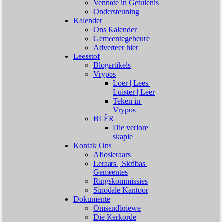
Vennote in Getuienis
Ondersteuning
Kalender
Ons Kalender
Gemeentegebeure
Adverteer hier
Leesstof
Blogartikels
Vrypos
Loer | Lees |
Luister | Leer
Teken in |
Vrypos
BLÊR
Die verlore
skapie
Kontak Ons
Aflosleraars
Leraars | Skribas |
Gemeentes
Ringskommissies
Sinodale Kantoor
Dokumente
Omsendbriewe
Die Kerkorde