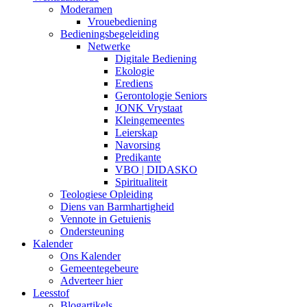
Moderamen
Vrouebediening
Bedieningsbegeleiding
Netwerke
Digitale Bediening
Ekologie
Erediens
Gerontologie Seniors
JONK Vrystaat
Kleingemeentes
Leierskap
Navorsing
Predikante
VBO | DIDASKO
Spiritualiteit
Teologiese Opleiding
Diens van Barmhartigheid
Vennote in Getuienis
Ondersteuning
Kalender
Ons Kalender
Gemeentegebeure
Adverteer hier
Leesstof
Blogartikels