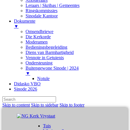
Aflosleraars
Leraars | Skribas | Gemeentes
Ringskommissies
Sinodale Kantoor
Dokumente
▼
Omsendbriewe
Die Kerkorde
Moderamen
Bedieningsbegeleiding
Diens van Barmhartigheid
Vennote in Getuienis
Ondersteuning
Buitengewone Sinode | 2024
▼
Notule
Didasko VBO
Sinode 2026
Skip to content
Skip to sidebar
Skip to footer
Tuis