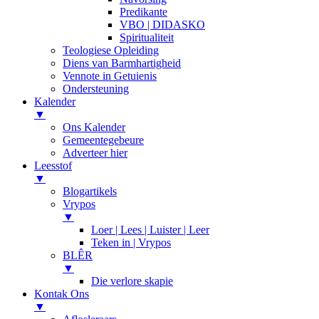
Predikante
VBO | DIDASKO
Spiritualiteit
Teologiese Opleiding
Diens van Barmhartigheid
Vennote in Getuienis
Ondersteuning
Kalender
▼
Ons Kalender
Gemeentegebeure
Adverteer hier
Leesstof
▼
Blogartikels
Vrypos
▼
Loer | Lees | Luister | Leer
Teken in | Vrypos
BLÊR
▼
Die verlore skapie
Kontak Ons
▼