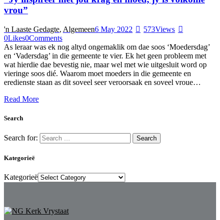
vrou”
'n Laaste Gedagte
,
Algemeen
6 May 2022
573
Views
0
Likes
0
Comments
As leraar was ek nog altyd ongemaklik om dae soos ‘Moedersdag’
en ‘Vadersdag’ in die gemeente te vier. Ek het geen probleem met
wat hierdie dae bevestig nie, maar wel met wie uitgesluit word op
vieringe soos dié. Waarom moet moeders in die gemeente en
eredienste staan as dit soveel seer veroorsaak en soveel vroue…
Read More
Search
Search for:
Kategorieë
Kategorieë