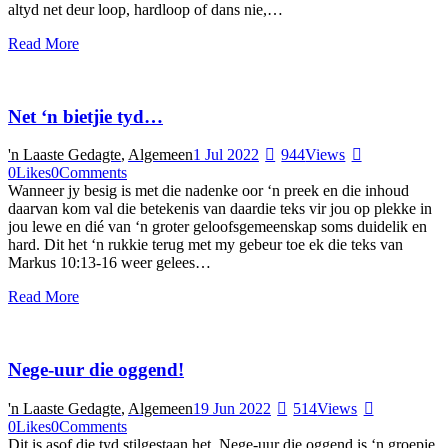
altyd net deur loop, hardloop of dans nie,…
Read More
Net ‘n bietjie tyd…
'n Laaste Gedagte
,
Algemeen
1 Jul 2022
944
Views
0
Likes
0
Comments
Wanneer jy besig is met die nadenke oor ‘n preek en die inhoud
daarvan kom val die betekenis van daardie teks vir jou op plekke in
jou lewe en dié van ‘n groter geloofsgemeenskap soms duidelik en
hard. Dit het ‘n rukkie terug met my gebeur toe ek die teks van
Markus 10:13-16 weer gelees…
Read More
Nege-uur die oggend!
'n Laaste Gedagte
,
Algemeen
19 Jun 2022
514
Views
0
Likes
0
Comments
Dit is asof die tyd stilgestaan het. Nege-uur die oggend is ‘n groepie