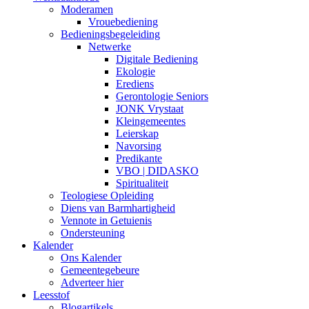
Moderamen
Vrouebediening
Bedieningsbegeleiding
Netwerke
Digitale Bediening
Ekologie
Erediens
Gerontologie Seniors
JONK Vrystaat
Kleingemeentes
Leierskap
Navorsing
Predikante
VBO | DIDASKO
Spiritualiteit
Teologiese Opleiding
Diens van Barmhartigheid
Vennote in Getuienis
Ondersteuning
Kalender
Ons Kalender
Gemeentegebeure
Adverteer hier
Leesstof
Blogartikels