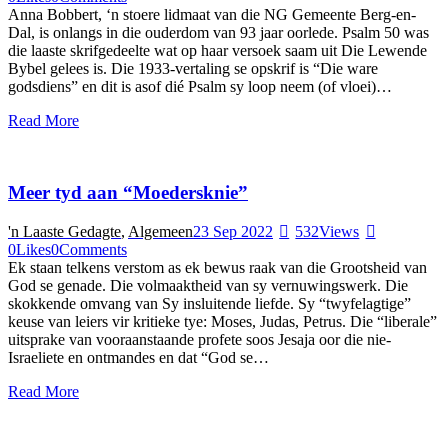
Anna Bobbert, ‘n stoere lidmaat van die NG Gemeente Berg-en-
Dal, is onlangs in die ouderdom van 93 jaar oorlede. Psalm 50 was
die laaste skrifgedeelte wat op haar versoek saam uit Die Lewende
Bybel gelees is. Die 1933-vertaling se opskrif is “Die ware
godsdiens” en dit is asof dié Psalm sy loop neem (of vloei)…
Read More
Meer tyd aan “Moedersknie”
'n Laaste Gedagte
,
Algemeen
23 Sep 2022
532
Views
0
Likes
0
Comments
Ek staan telkens verstom as ek bewus raak van die Grootsheid van
God se genade. Die volmaaktheid van sy vernuwingswerk. Die
skokkende omvang van Sy insluitende liefde. Sy “twyfelagtige”
keuse van leiers vir kritieke tye: Moses, Judas, Petrus. Die “liberale”
uitsprake van vooraanstaande profete soos Jesaja oor die nie-
Israeliete en ontmandes en dat “God se…
Read More