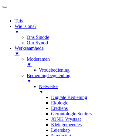
Tuis
Wie is ons?
▼
Ons Sinode
Our Synod
Werksaamhede
▼
Moderamen
▼
Vrouebediening
Bedieningsbegeleiding
▼
Netwerke
▼
Digitale Bediening
Ekologie
Erediens
Gerontologie Seniors
JONK Vrystaat
Kleingemeentes
Leierskap
Navorsing