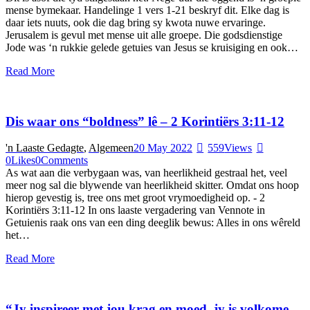
mense bymekaar. Handelinge 1 vers 1-21 beskryf dit. Elke dag is
daar iets nuuts, ook die dag bring sy kwota nuwe ervaringe.
Jerusalem is gevul met mense uit alle groepe. Die godsdienstige
Jode was ‘n rukkie gelede getuies van Jesus se kruisiging en ook…
Read More
Dis waar ons “boldness” lê – 2 Korintiërs 3:11-12
'n Laaste Gedagte
,
Algemeen
20 May 2022
559
Views
0
Likes
0
Comments
As wat aan die verbygaan was, van heerlikheid gestraal het, veel
meer nog sal die blywende van heerlikheid skitter. Omdat ons hoop
hierop gevestig is, tree ons met groot vrymoedigheid op. - 2
Korintiërs 3:11-12 In ons laaste vergadering van Vennote in
Getuienis raak ons van een ding deeglik bewus: Alles in ons wêreld
het…
Read More
“Jy inspireer met jou krag en moed, jy is volkome