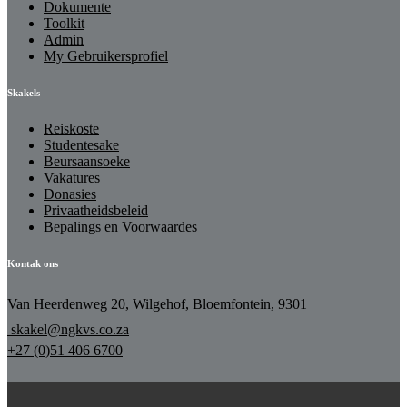
Dokumente
Toolkit
Admin
My Gebruikersprofiel
Skakels
Reiskoste
Studentesake
Beursaansoeke
Vakatures
Donasies
Privaatheidsbeleid
Bepalings en Voorwaardes
Kontak ons
Van Heerdenweg 20, Wilgehof, Bloemfontein, 9301
skakel@ngkvs.co.za
+27 (0)51 406 6700