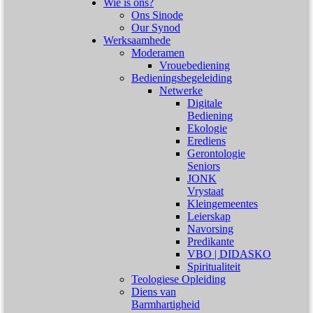
Wie is ons?
Ons Sinode
Our Synod
Werksaamhede
Moderamen
Vrouebediening
Bedieningsbegeleiding
Netwerke
Digitale
Bediening
Ekologie
Erediens
Gerontologie
Seniors
JONK
Vrystaat
Kleingemeentes
Leierskap
Navorsing
Predikante
VBO | DIDASKO
Spiritualiteit
Teologiese Opleiding
Diens van
Barmhartigheid