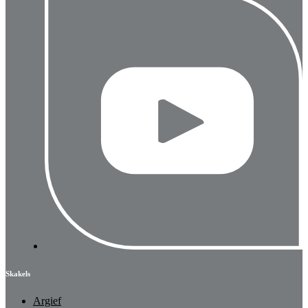
Skakels
Argief