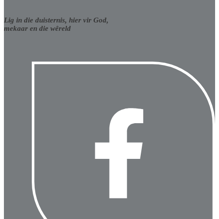
Lig in die duisternis, hier vir God,
mekaar en die wêreld