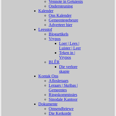
Vennote in Getuienis
Ondersteuning
Kalender
Ons Kalender
Gemeentegebeure
Adverteer hier
Leesstof
Blogartikels
Vrypos
Loer | Lees |
Luister | Leer
Teken in |
Vrypos
BLÊR
Die verlore
skapie
Kontak Ons
Aflosleraars
Leraars | Skribas |
Gemeentes
Ringskommissies
Sinodale Kantoor
Dokumente
Omsendbriewe
Die Kerkorde