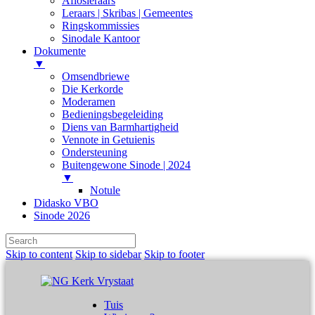
Aflosleraars
Leraars | Skribas | Gemeentes
Ringskommissies
Sinodale Kantoor
Dokumente
▼
Omsendbriewe
Die Kerkorde
Moderamen
Bedieningsbegeleiding
Diens van Barmhartigheid
Vennote in Getuienis
Ondersteuning
Buitengewone Sinode | 2024
▼
Notule
Didasko VBO
Sinode 2026
Skip to content
Skip to sidebar
Skip to footer
Tuis