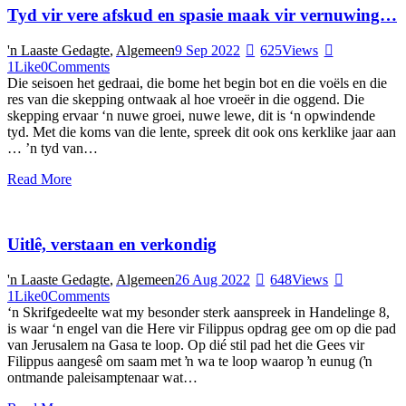
Tyd vir vere afskud en spasie maak vir vernuwing…
'n Laaste Gedagte
,
Algemeen
9 Sep 2022
625
Views
1
Like
0
Comments
Die seisoen het gedraai, die bome het begin bot en die voëls en die
res van die skepping ontwaak al hoe vroeër in die oggend. Die
skepping ervaar ‘n nuwe groei, nuwe lewe, dit is ‘n opwindende
tyd. Met die koms van die lente, spreek dit ook ons kerklike jaar aan
… ’n tyd van…
Read More
Uitlê, verstaan en verkondig
'n Laaste Gedagte
,
Algemeen
26 Aug 2022
648
Views
1
Like
0
Comments
‘n Skrifgedeelte wat my besonder sterk aanspreek in Handelinge 8,
is waar ‘n engel van die Here vir Filippus opdrag gee om op die pad
van Jerusalem na Gasa te loop. Op dié stil pad het die Gees vir
Filippus aangesê om saam met ŉ wa te loop waarop ŉ eunug (ŉ
ontmande paleisamptenaar wat…