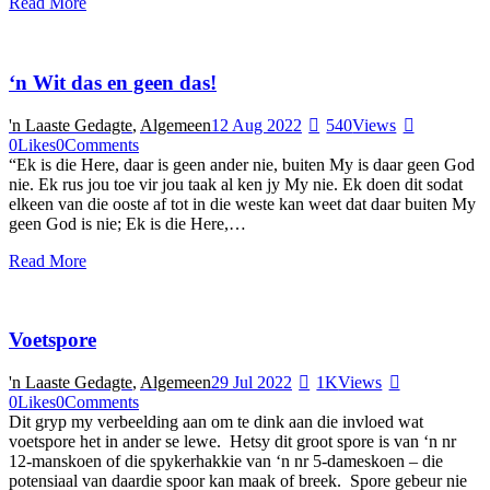
Read More
‘n Wit das en geen das!
'n Laaste Gedagte
,
Algemeen
12 Aug 2022
540
Views
0
Likes
0
Comments
“Ek is die Here, daar is geen ander nie, buiten My is daar geen God
nie. Ek rus jou toe vir jou taak al ken jy My nie. Ek doen dit sodat
elkeen van die ooste af tot in die weste kan weet dat daar buiten My
geen God is nie; Ek is die Here,…
Read More
Voetspore
'n Laaste Gedagte
,
Algemeen
29 Jul 2022
1K
Views
0
Likes
0
Comments
Dit gryp my verbeelding aan om te dink aan die invloed wat
voetspore het in ander se lewe. Hetsy dit groot spore is van ‘n nr
12-manskoen of die spykerhakkie van ‘n nr 5-dameskoen – die
potensiaal van daardie spoor kan maak of breek. Spore gebeur nie