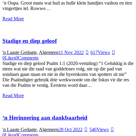
‘n Oupa. Groot mans wat huil as hulle klein handjies vashou en tien
vingertjies tel. Rowwe…
Read More
Stadige en diep geloof
'n Laaste Gedagte
,
Algemeen
11 Nov 2022
617
Views
0
Likes
0
Comments
Stadige en diep geloof Psalm 1:1 (2020-vertaling) “1 Gelukkig is die
mens wat nie die raad van goddeloses volg, nie op die pad van
sondaars gaan staan en nie in die byeenkoms van spotters sit nie”
Die Psalmdigter gebruik drie werkwoorde om die fokus vir die res
van die Psalms te vestig. Eerstens word daar…
Read More
‘n Herinnering aan dankbaarheid
'n Laaste Gedagte
,
Algemeen
28 Oct 2022
546
Views
0
Likes
0
Comments