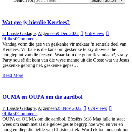
Search for:
Search Button
Wat gee jy hierdie Kersfees?
'n Laaste Gedagte
,
Algemeen
9 Dec 2022
956
Views
0
Likes
0
Comments
Vandag vorm die gee van geskenke vir mekaar ‘n sentrale deel van
Kersfees. Vir baie is die kans om geskenke te kry dikwels die
hoogtepunt van die feestyd. Waar kom die gebruik vandaan?, vra jy.
Party sou sê dit kom van die wyse manne uit die Ooste wat vir Jesus
geskenke gebring het, geskenke gepas…
Read More
OUMA en OUPA om die aardbol
'n Laaste Gedagte
,
Algemeen
25 Nov 2022
679
Views
0
Likes
0
Comments
OUPA en OUMA om die aardbol. Efesiërs 3:18 Mag julle in staat
wees om saam met al die gelowiges te begryp hoe wyd en ver en
hoog en diep die liefde van Christus strek. Word ek toe mos ook nou