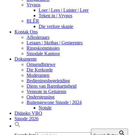
Vrypos
Loer | Lees | Luister | Leer
Teken in | Vrypos
BLÊR
Die verlore skapie
Kontak Ons
Aflosleraars
Leraars | Skribas | Gemeentes
Ringskommissies
Sinodale Kantoor
Dokumente
Omsendbriewe
Die Kerkorde
Moderamen
Bedieningsbegeleiding
Diens van Barmhartigheid
Vennote in Getuienis
Ondersteuning
Buitengewone Sinode | 2024
Notule
Didasko VBO
Sinode 2026