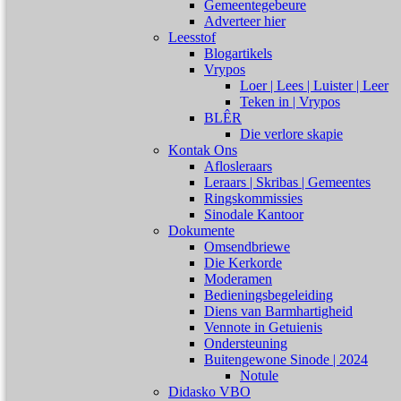
Gemeentegebeure
Adverteer hier
Leesstof
Blogartikels
Vrypos
Loer | Lees | Luister | Leer
Teken in | Vrypos
BLÊR
Die verlore skapie
Kontak Ons
Aflosleraars
Leraars | Skribas | Gemeentes
Ringskommissies
Sinodale Kantoor
Dokumente
Omsendbriewe
Die Kerkorde
Moderamen
Bedieningsbegeleiding
Diens van Barmhartigheid
Vennote in Getuienis
Ondersteuning
Buitengewone Sinode | 2024
Notule
Didasko VBO