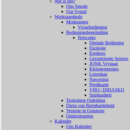
Wie is ons?
Ons Sinode
Our Synod
Werksaamhede
Moderamen
Vrouebediening
Bedieningsbegeleiding
Netwerke
Digitale Bediening
Ekologie
Erediens
Gerontologie Seniors
JONK Vrystaat
Kleingemeentes
Leierskap
Navorsing
Predikante
VBO | DIDASKO
Spiritualiteit
Teologiese Opleiding
Diens van Barmhartigheid
Vennote in Getuienis
Ondersteuning
Kalender
Ons Kalender