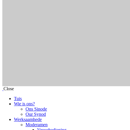
Close
Tuis
Wie is ons?
Ons Sinode
Our Synod
Werksaamhede
Moderamen
Vrouebediening