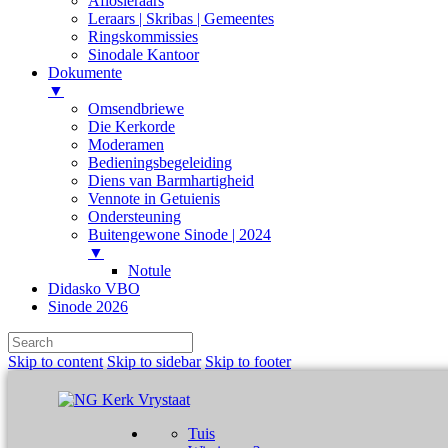
Aflosleraars
Leraars | Skribas | Gemeentes
Ringskommissies
Sinodale Kantoor
Dokumente
▼
Omsendbriewe
Die Kerkorde
Moderamen
Bedieningsbegeleiding
Diens van Barmhartigheid
Vennote in Getuienis
Ondersteuning
Buitengewone Sinode | 2024
▼
Notule
Didasko VBO
Sinode 2026
Skip to content
Skip to sidebar
Skip to footer
Tuis