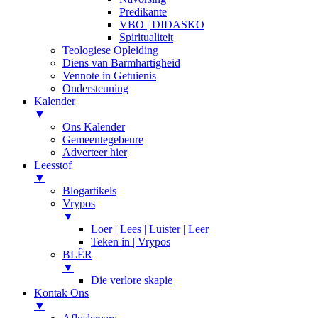
Predikante
VBO | DIDASKO
Spiritualiteit
Teologiese Opleiding
Diens van Barmhartigheid
Vennote in Getuienis
Ondersteuning
Kalender
▼
Ons Kalender
Gemeentegebeure
Adverteer hier
Leesstof
▼
Blogartikels
Vrypos
▼
Loer | Lees | Luister | Leer
Teken in | Vrypos
BLÊR
▼
Die verlore skapie
Kontak Ons
▼