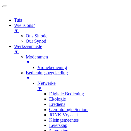
Tuis
Wie is ons?
▼
Ons Sinode
Our Synod
Werksaamhede
▼
Moderamen
▼
Vrouebediening
Bedieningsbegeleiding
▼
Netwerke
▼
Digitale Bediening
Ekologie
Erediens
Gerontologie Seniors
JONK Vrystaat
Kleingemeentes
Leierskap
Navorsing