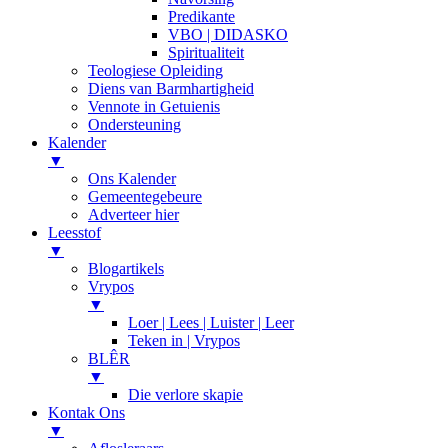
Predikante
VBO | DIDASKO
Spiritualiteit
Teologiese Opleiding
Diens van Barmhartigheid
Vennote in Getuienis
Ondersteuning
Kalender
▼
Ons Kalender
Gemeentegebeure
Adverteer hier
Leesstof
▼
Blogartikels
Vrypos
▼
Loer | Lees | Luister | Leer
Teken in | Vrypos
BLÊR
▼
Die verlore skapie
Kontak Ons
▼