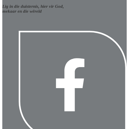
Lig in die duisternis, hier vir God,
mekaar en die wêreld