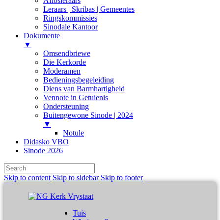
Aflosleraars
Leraars | Skribas | Gemeentes
Ringskommissies
Sinodale Kantoor
Dokumente
▼
Omsendbriewe
Die Kerkorde
Moderamen
Bedieningsbegeleiding
Diens van Barmhartigheid
Vennote in Getuienis
Ondersteuning
Buitengewone Sinode | 2024
▼
Notule
Didasko VBO
Sinode 2026
Skip to content
Skip to sidebar
Skip to footer
Tuis