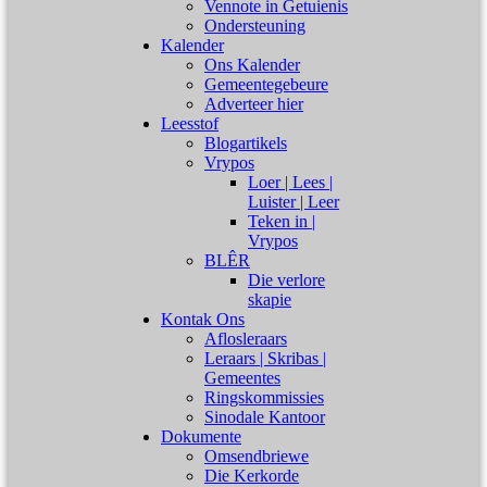
Vennote in Getuienis
Ondersteuning
Kalender
Ons Kalender
Gemeentegebeure
Adverteer hier
Leesstof
Blogartikels
Vrypos
Loer | Lees |
Luister | Leer
Teken in |
Vrypos
BLÊR
Die verlore
skapie
Kontak Ons
Aflosleraars
Leraars | Skribas |
Gemeentes
Ringskommissies
Sinodale Kantoor
Dokumente
Omsendbriewe
Die Kerkorde