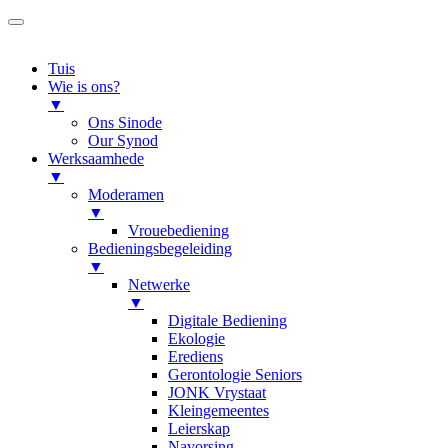
Tuis
Wie is ons?
▼
Ons Sinode
Our Synod
Werksaamhede
▼
Moderamen
▼
Vrouebediening
Bedieningsbegeleiding
▼
Netwerke
▼
Digitale Bediening
Ekologie
Erediens
Gerontologie Seniors
JONK Vrystaat
Kleingemeentes
Leierskap
Navorsing