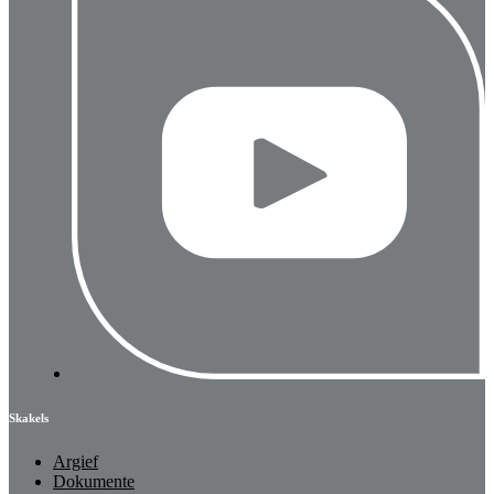
Skakels
Argief
Dokumente