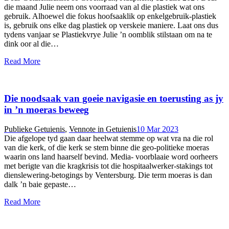
die maand Julie neem ons voorraad van al die plastiek wat ons
gebruik. Alhoewel die fokus hoofsaaklik op enkelgebruik-plastiek
is, gebruik ons elke dag plastiek op verskeie maniere. Laat ons dus
tydens vanjaar se Plastiekvrye Julie ’n oomblik stilstaan om na te
dink oor al die…
Read More
Die noodsaak van goeie navigasie en toerusting as jy
in ’n moeras beweeg
Publieke Getuienis
,
Vennote in Getuienis
10 Mar 2023
Die afgelope tyd gaan daar heelwat stemme op wat vra na die rol
van die kerk, of die kerk se stem binne die geo-politieke moeras
waarin ons land haarself bevind. Media- voorblaaie word oorheers
met berigte van die kragkrisis tot die hospitaalwerker-stakings tot
dienslewering-betogings by Ventersburg. Die term moeras is dan
dalk ’n baie gepaste…
Read More