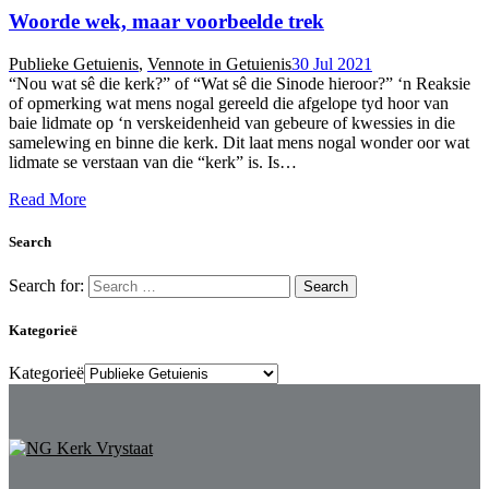
Woorde wek, maar voorbeelde trek
Publieke Getuienis
,
Vennote in Getuienis
30 Jul 2021
“Nou wat sê die kerk?” of “Wat sê die Sinode hieroor?” ‘n Reaksie
of opmerking wat mens nogal gereeld die afgelope tyd hoor van
baie lidmate op ‘n verskeidenheid van gebeure of kwessies in die
samelewing en binne die kerk. Dit laat mens nogal wonder oor wat
lidmate se verstaan van die “kerk” is. Is…
Read More
Search
Search for:
Kategorieë
Kategorieë