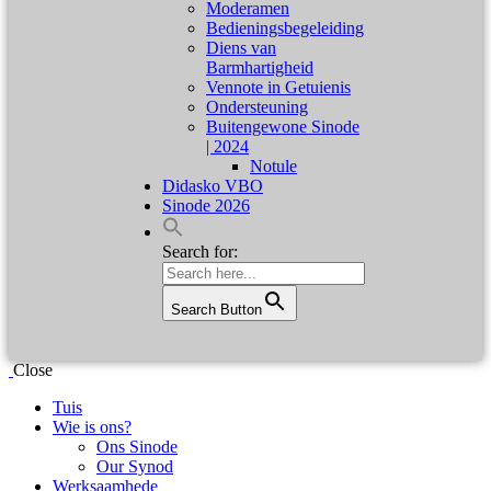
Moderamen
Bedieningsbegeleiding
Diens van
Barmhartigheid
Vennote in Getuienis
Ondersteuning
Buitengewone Sinode
| 2024
Notule
Didasko VBO
Sinode 2026
Search for:
Search Button
Close
Tuis
Wie is ons?
Ons Sinode
Our Synod
Werksaamhede