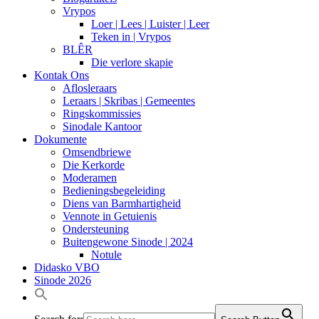
Vrypos
Loer | Lees | Luister | Leer
Teken in | Vrypos
BLÊR
Die verlore skapie
Kontak Ons
Aflosleraars
Leraars | Skribas | Gemeentes
Ringskommissies
Sinodale Kantoor
Dokumente
Omsendbriewe
Die Kerkorde
Moderamen
Bedieningsbegeleiding
Diens van Barmhartigheid
Vennote in Getuienis
Ondersteuning
Buitengewone Sinode | 2024
Notule
Didasko VBO
Sinode 2026