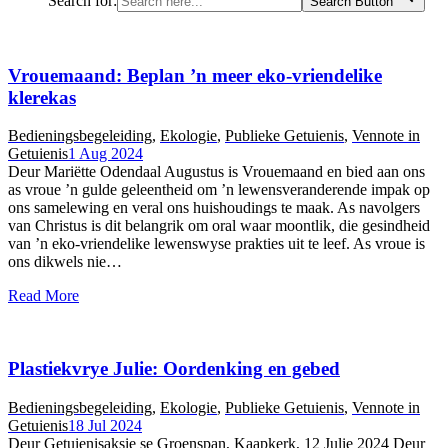
Search for:
Search Button
Vrouemaand: Beplan ’n meer eko-vriendelike
klerekas
Bedieningsbegeleiding
,
Ekologie
,
Publieke Getuienis
,
Vennote in
Getuienis
1 Aug 2024
Deur Mariëtte Odendaal Augustus is Vrouemaand en bied aan ons
as vroue ’n gulde geleentheid om ’n lewensveranderende impak op
ons samelewing en veral ons huishoudings te maak. As navolgers
van Christus is dit belangrik om oral waar moontlik, die gesindheid
van ’n eko-vriendelike lewenswyse prakties uit te leef. As vroue is
ons dikwels nie…
Read More
Plastiekvrye Julie: Oordenking en gebed
Bedieningsbegeleiding
,
Ekologie
,
Publieke Getuienis
,
Vennote in
Getuienis
18 Jul 2024
Deur Getuienisaksie se Groenspan, Kaapkerk, 12 Julie 2024 Deur