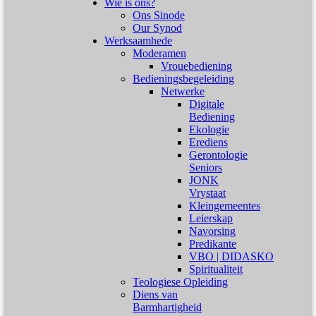
Wie is ons?
Ons Sinode
Our Synod
Werksaamhede
Moderamen
Vrouebediening
Bedieningsbegeleiding
Netwerke
Digitale
Bediening
Ekologie
Erediens
Gerontologie
Seniors
JONK
Vrystaat
Kleingemeentes
Leierskap
Navorsing
Predikante
VBO | DIDASKO
Spiritualiteit
Teologiese Opleiding
Diens van
Barmhartigheid