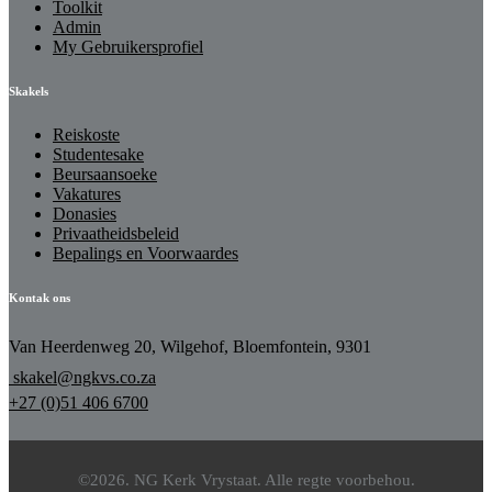
Toolkit
Admin
My Gebruikersprofiel
Skakels
Reiskoste
Studentesake
Beursaansoeke
Vakatures
Donasies
Privaatheidsbeleid
Bepalings en Voorwaardes
Kontak ons
Van Heerdenweg 20, Wilgehof, Bloemfontein, 9301
skakel@ngkvs.co.za
+27 (0)51 406 6700
©2026. NG Kerk Vrystaat. Alle regte voorbehou.