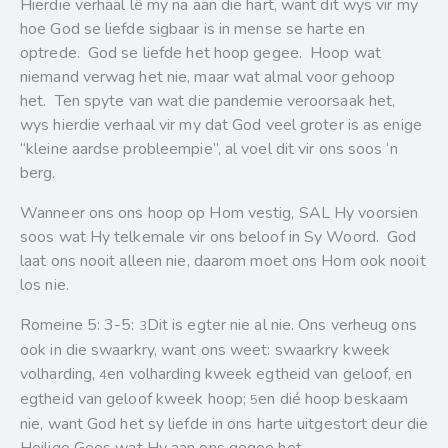
Hierdie verhaal lê my na aan die hart, want dit wys vir my
hoe God se liefde sigbaar is in mense se harte en
optrede. God se liefde het hoop gegee. Hoop wat
niemand verwag het nie, maar wat almal voor gehoop
het. Ten spyte van wat die pandemie veroorsaak het,
wys hierdie verhaal vir my dat God veel groter is as enige
“kleine aardse probleempie”, al voel dit vir ons soos ‘n
berg.
Wanneer ons ons hoop op Hom vestig, SAL Hy voorsien
soos wat Hy telkemale vir ons beloof in Sy Woord. God
laat ons nooit alleen nie, daarom moet ons Hom ook nooit
los nie.
Romeine 5: 3-5:
Dit is egter nie al nie. Ons verheug ons
3
ook in die swaarkry, want ons weet: swaarkry kweek
volharding,
en volharding kweek egtheid van geloof, en
4
egtheid van geloof kweek hoop;
en dié hoop beskaam
5
nie, want God het sy liefde in ons harte uitgestort deur die