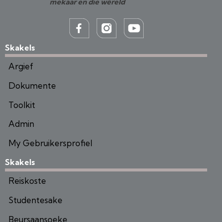
mekaar en die wêreld
Skakels
Argief
Dokumente
Toolkit
Admin
My Gebruikersprofiel
Skakels
Reiskoste
Studentesake
Beursaansoeke