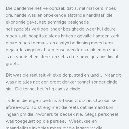
Die pandemie het veroorsaak dat almal maskers moes
dra, hande was en onbekende afstande handhaaf, die
ekonomie geval het, sommige besighede
net
specials
verkoop, ander besighede weer hul deure
moes sluit, hospitale slegs kritiese gevalle hanteer, kerk
deure moes toemaak en aanlyn bediening moes begin,
bejaardes ingehok bly, mense werkloos raak en op soek
is na voedsel en klere, en selfs dat sommiges ons finaal
groet…
Dit was die realiteit vir elke dorp, stad en land… Maar dit
was nie alles net een groot donker tonnel sonder einde
nie. Dié tonnel het ‘n lig aan sy einde.
Tydens die erge inperkinstyd was Cloc-Inn, Clocolan se
aftree-oord, so streng met die reëls dat niemand kon
ingaan om die inwoners te beosek nie. Slegs personeel
was toegelaat op die perseel. Weeklikse en
maandelikse inkopies moes by die ingang vir die