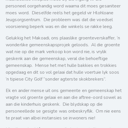
personeel oorgehandig word waarna dit moes gesaniteer
moes word. Dieselfde reëls het gegeld vir Hlohloane
Jeugsorgsentrum. Die probleem was dat die voedsel
voorsiening beperk was en die winkels se rakke leeg.
Gelukkig het Makoadi, ons plaaslike groenteverskaffer, ‘n
wonderlike gemeenskapsprojek geloods. Al die groente
wat nie op die mark verkoop kon word nie, is vrylik
geskenk aan die gemeenskap, veral die behoeftige
gemeenskap. Mense het met hulle bakkies en trokkies
opgedaag en dit so vol gelaai dat hulle voertuie lyk soos
‘n tipiese City Golf “sonder agterste skokbrekers”.
Ek en ander mense uit ons gemeente en gemeenskap het
vragte vol groente gelaai en aan die aftree-oord sowel as
aan die kinderhuis geskenk. Die blydskap op die
personeellede se gesigte was onbeskryflik. Om nie eens
te praat van albei instansies se inwoners nie!