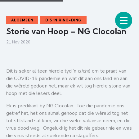
ALGEMEEN
DIS ‘N RING-DING
Storie van Hoop – NG Clocolan
21 Nov 2020
Dit is seker al teen hierdie tyd ‘n
cliché
om te praat van
die COVID-19 pandemie en wat dit aan ons land en aan
die wêreld gedoen het, maar ek wil tog hierdie storie van
hoop met die lesers deel.
Ek is predikant by NG Clocolan. Toe die pandemie ons
getref het, het ons almal gehoop dat die wêreld tog net
tot stilstand sal kom, vir drie weke vakansie neem, en die
virus dood wag. Ongelukkig het dit nie gebeur nie en was
die virus steeds al soekende na slagoffers.