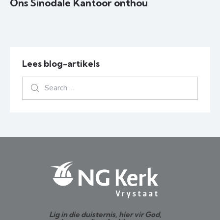
Ons Sinodale Kantoor onthou
Lees blog-artikels
Lig in die duisternis, hier vir God,