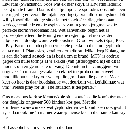
Eswatini (Swaziland). Soos wat ek hier skryf, is Eswatini letterlik
besig om te brand. Daar is die afgelope jare sporadies opstande teen
die regering en veral die rojale regeringstyl van die koningshuis. Dit
wil lyk asof die huidige situasie met Covid-19, die gebrek aan
werksgeleenthede en die aspirasies van ‘n groep jongmense die
perfekte storm veroorsaak het. Wat aanvanklik begin het as
protesoptrede teen die koning en die regering, het nou verder
uitgebrei na doodgewone wetteloosheid. Groot winkels (Spar, Pick
n Pay, Boxer en ander) is op verskeie plekke in die land geplunder
en verbrand. Plantasies, veral rondom die suidelike dorp Nhlangano,
is aan die brand gesteek en is besig om te brand. MTN is opdrag
gegee om hulle torings af te skakel (van gisteroggend af) en dit is
moeilik om enige nuus te ontvang. Die internet is vanoggend vir
ongeveer ‘n uur aangeskakel en ek het toe probeer om soveel
moontlik nuus te kry oor wat op die grond aan die gang is. Maar
keer op keer is daar boodskappe wat deurkom van kerklidmate wat
vra: “Please pray for us. The situation is desperate.”
Ons moes ons kerk se kleuterskole sluit sowel as die kombuise waar
ons daagliks ongeveer 500 kinders kos gee. Met die
kruidenierswarewinkels wat geplunder en verbrand is en ook gesluit
is, is daar ook nie ‘n manier waarop mense kos in die hande kan kry
nie.
Bid asseblief saam vir vrede in die land.