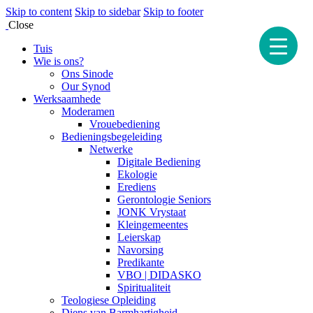
Skip to content
Skip to sidebar
Skip to footer
Close
Tuis
Wie is ons?
Ons Sinode
Our Synod
Werksaamhede
Moderamen
Vrouebediening
Bedieningsbegeleiding
Netwerke
Digitale Bediening
Ekologie
Erediens
Gerontologie Seniors
JONK Vrystaat
Kleingemeentes
Leierskap
Navorsing
Predikante
VBO | DIDASKO
Spiritualiteit
Teologiese Opleiding
Diens van Barmhartigheid