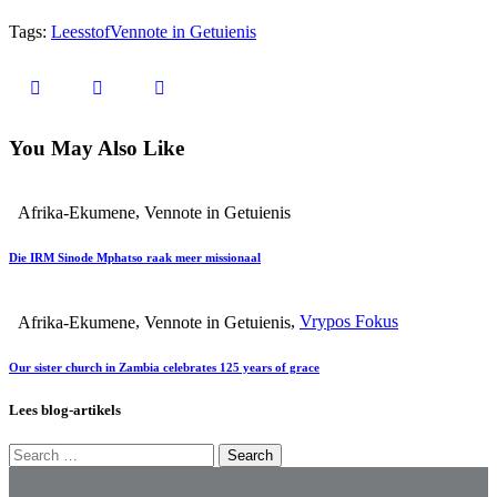
Tags:
Leesstof
Vennote in Getuienis
You May Also Like
,
Afrika-Ekumene
Vennote in Getuienis
Die IRM Sinode Mphatso raak meer missionaal
,
,
Vrypos Fokus
Afrika-Ekumene
Vennote in Getuienis
Our sister church in Zambia celebrates 125 years of grace
Lees blog-artikels