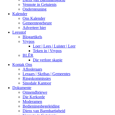
Vennote in Getuienis
Ondersteuning
Kalender
Ons Kalender
Gemeentegebeure
Adverteer hier
Leesstof
Blogartikels
Vrypos
Loer | Lees | Luister | Leer
Teken in | Vrypos
BLÊR
Die verlore skapie
Kontak Ons
Aflosleraars
Leraars | Skribas | Gemeentes
Ringskommissies
Sinodale Kantoor
Dokumente
Omsendbriewe
Die Kerkorde
Moderamen
Bedieningsbegeleiding
Diens van Barmhartigheid