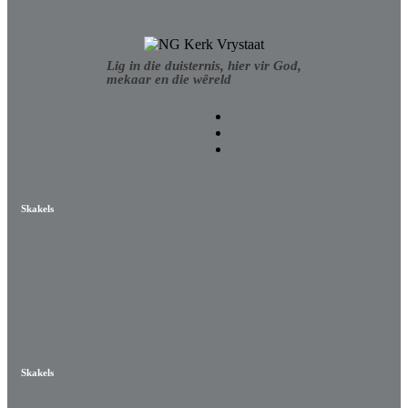
Lig in die duisternis, hier vir God,
mekaar en die wêreld
Skakels
Skakels