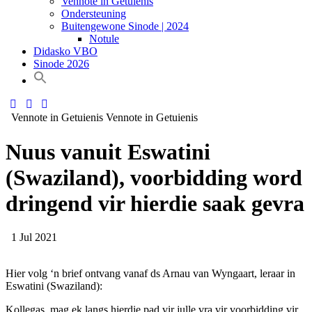
Vennote in Getuienis
Ondersteuning
Buitengewone Sinode | 2024
Notule
Didasko VBO
Sinode 2026
Vennote in Getuienis
Vennote in Getuienis
Nuus vanuit Eswatini
(Swaziland), voorbidding word
dringend vir hierdie saak gevra
1 Jul 2021
Hier volg ‘n brief ontvang vanaf ds Arnau van Wyngaart, leraar in
Eswatini (Swaziland):
Kollegas, mag ek langs hierdie pad vir julle vra vir voorbidding vir