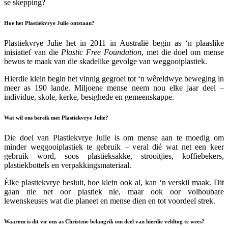
se skepping?
Hoe het Plastiekvrye Julie ontstaan?
Plastiekvrye Julie het in 2011 in Australië begin as ‘n plaaslike
inisiatief van die
Plastic Free Foundation
, met die doel om mense
bewus te maak van die skadelike gevolge van weggooiplastiek.
Hierdie klein begin het vinnig gegroei tot ‘n wêreldwye beweging in
meer as 190 lande. Miljoene mense neem nou elke jaar deel –
individue, skole, kerke, besighede en gemeenskappe.
Wat wil ons bereik met Plastiekvrye Julie?
Die doel van Plastiekvrye Julie is om mense aan te moedig om
minder weggooiplastiek te gebruik – veral dié wat net een keer
gebruik word, soos plastieksakke, strooitjies, koffiebekers,
plastiekbottels en verpakkingsmateriaal.
Élke plastiekvrye besluit, hoe klein ook al, kan ‘n verskil maak. Dit
gaan nie net oor plastiek nie, maar ook oor volhoubare
lewenskeuses wat die planeet en mense dien en tot voordeel strek.
Waarom is dit vir ons as Christene belangrik om deel van hierdie veldtog te wees?