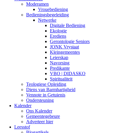
Moderamen
Vrouebediening
Bedieningsbegeleiding
Netwerke
Digitale Bediening
Ekologie
Erediens
Gerontologie Seniors
JONK Vrystaat
Kleingemeentes
Leierskap
Navorsing
Predikante
VBO | DIDASKO
Spiritualiteit
Teologiese Opleiding
Diens van Barmhartigheid
Vennote in Getuienis
Ondersteuning
Kalender
Ons Kalender
Gemeentegebeure
Adverteer hier
Leesstof
Blogartikels