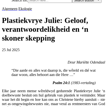
Search for:
Search Button
Algemeen
Ekologie
Plastiekvrye Julie: Geloof,
verantwoordelikheid en ‘n
skoner skepping
25 Jul 2025
Deur Mariëtte Odendaal
“Die aarde en alles wat daarop is, die wêreld en dié wat
daar woon, alles behoort aan die Here …”
Psalm 24:1
(1983-vertaling)
Elke jaar neem mense wêreldwyd gedurende Plastiekvrye Julie ‘n
doelbewuste besluit om hul gebruik van plastiek te verminder. Maar
waar het dit begin en hoe kan ons as Christene hierby aansluit – nie
net as omgewingsbewustes nie, maar veral as rentmeesters van God