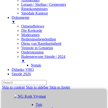
Aflosleraars
Leraars | Skribas | Gemeentes
Ringskommissies
Sinodale Kantoor
Dokumente
▼
Omsendbriewe
Die Kerkorde
Moderamen
Bedieningsbegeleiding
Diens van Barmhartigheid
Vennote in Getuienis
Ondersteuning
Buitengewone Sinode | 2024
▼
Notule
Didasko VBO
Sinode 2026
Skip to content
Skip to sidebar
Skip to footer
Tuis