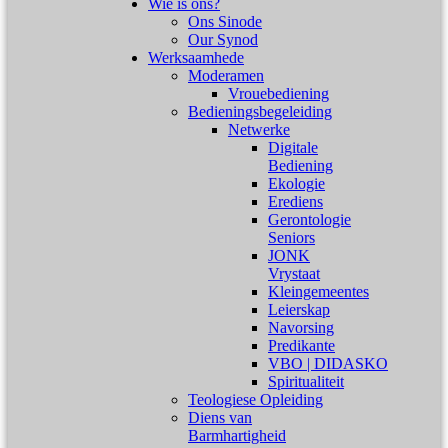
Wie is ons?
Ons Sinode
Our Synod
Werksaamhede
Moderamen
Vrouebediening
Bedieningsbegeleiding
Netwerke
Digitale
Bediening
Ekologie
Erediens
Gerontologie
Seniors
JONK
Vrystaat
Kleingemeentes
Leierskap
Navorsing
Predikante
VBO | DIDASKO
Spiritualiteit
Teologiese Opleiding
Diens van
Barmhartigheid