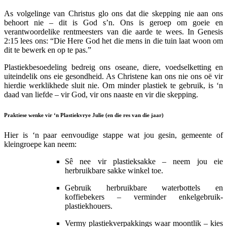
As volgelinge van Christus glo ons dat die skepping nie aan ons
behoort nie – dit is God s’n. Ons is geroep om goeie en
verantwoordelike rentmeesters van die aarde te wees. In Genesis
2:15 lees ons: “Die Here God het die mens in die tuin laat woon om
dit te bewerk en op te pas.”
Plastiekbesoedeling bedreig ons oseane, diere, voedselketting en
uiteindelik ons eie gesondheid. As Christene kan ons nie ons oë vir
hierdie werklikhede sluit nie. Om minder plastiek te gebruik, is ‘n
daad van liefde – vir God, vir ons naaste en vir die skepping.
Praktiese wenke vir ‘n Plastiekvrye Julie (en die res van die jaar)
Hier is ‘n paar eenvoudige stappe wat jou gesin, gemeente of
kleingroepe kan neem:
Sê nee vir plastieksakke – neem jou eie
herbruikbare sakke winkel toe.
Gebruik herbruikbare waterbottels en
koffiebekers – verminder enkelgebruik-
plastiekhouers.
Vermy plastiekverpakkings waar moontlik – kies