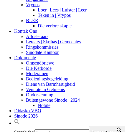
Vrypos
Loer | Lees | Luister | Leer
Teken in | Vrypos
BLÊR
Die verlore skapie
Kontak Ons
Aflosleraars
Leraars | Skribas | Gemeentes
Ringskommissies
Sinodale Kantoor
Dokumente
Omsendbriewe
Die Kerkorde
Moderamen
Bedieningsbegeleiding
Diens van Barmhartigheid
Vennote in Getuienis
Ondersteuning
Buitengewone Sinode | 2024
Notule
Didasko VBO
Sinode 2026