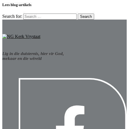
Lees blog-artikels
Search for:
Lig in die duisternis, hier vir God,
mekaar en die wêreld