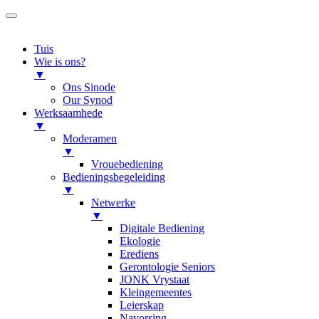
Tuis
Wie is ons?
▼
Ons Sinode
Our Synod
Werksaamhede
▼
Moderamen
▼
Vrouebediening
Bedieningsbegeleiding
▼
Netwerke
▼
Digitale Bediening
Ekologie
Erediens
Gerontologie Seniors
JONK Vrystaat
Kleingemeentes
Leierskap
Navorsing