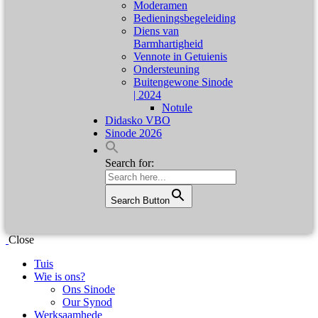
Moderamen
Bedieningsbegeleiding
Diens van
Barmhartigheid
Vennote in Getuienis
Ondersteuning
Buitengewone Sinode
| 2024
Notule
Didasko VBO
Sinode 2026
Search for:
Search Button
Close
Tuis
Wie is ons?
Ons Sinode
Our Synod
Werksaamhede