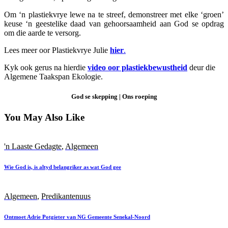
Om ‘n plastiekvrye lewe na te streef, demonstreer met elke ‘groen’
keuse ‘n geestelike daad van gehoorsaamheid aan God se opdrag
om die aarde te versorg.
Lees meer oor Plastiekvrye Julie
hier
.
Kyk ook gerus na hierdie
video oor plastiekbewustheid
deur die
Algemene Taakspan Ekologie.
God se skepping
|
Ons roeping
You May Also Like
'n Laaste Gedagte
,
Algemeen
Wie God is, is altyd belangriker as wat God gee
Algemeen
,
Predikantenuus
Ontmoet Adrie Potgieter van NG Gemeente Senekal-Noord