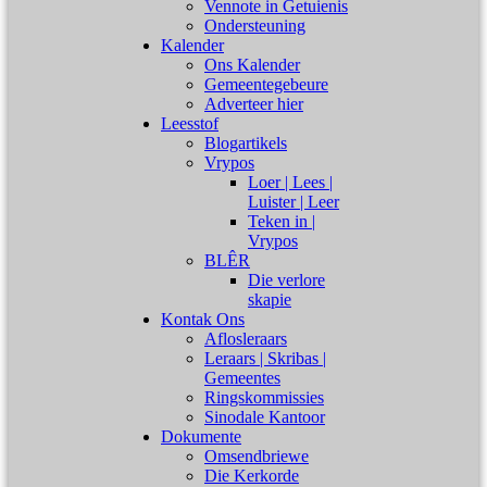
Vennote in Getuienis
Ondersteuning
Kalender
Ons Kalender
Gemeentegebeure
Adverteer hier
Leesstof
Blogartikels
Vrypos
Loer | Lees |
Luister | Leer
Teken in |
Vrypos
BLÊR
Die verlore
skapie
Kontak Ons
Aflosleraars
Leraars | Skribas |
Gemeentes
Ringskommissies
Sinodale Kantoor
Dokumente
Omsendbriewe
Die Kerkorde