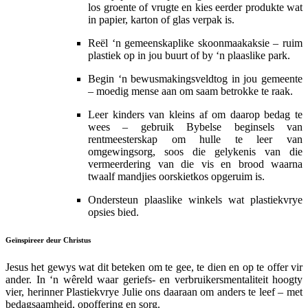
los groente of vrugte en kies eerder produkte wat
in papier, karton of glas verpak is.
Reël ‘n gemeenskaplike skoonmaakaksie – ruim
plastiek op in jou buurt of by ‘n plaaslike park.
Begin ‘n bewusmakingsveldtog in jou gemeente
– moedig mense aan om saam betrokke te raak.
Leer kinders van kleins af om daarop bedag te
wees – gebruik Bybelse beginsels van
rentmeesterskap om hulle te leer van
omgewingsorg, soos die gelykenis van die
vermeerdering van die vis en brood waarna
twaalf mandjies oorskietkos opgeruim is.
Ondersteun plaaslike winkels wat plastiekvrye
opsies bied.
Geïnspireer deur Christus
Jesus het gewys wat dit beteken om te gee, te dien en op te offer vir
ander. In ‘n wêreld waar geriefs- en verbruikersmentaliteit hoogty
vier, herinner Plastiekvrye Julie ons daaraan om anders te leef – met
bedagsaamheid, opoffering en sorg.