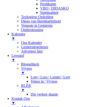
Predikante
VBO | DIDASKO
Spiritualiteit
Teologiese Opleiding
Diens van Barmhartigheid
Vennote in Getuienis
Ondersteuning
Kalender
▼
Ons Kalender
Gemeentegebeure
Adverteer hier
Leesstof
▼
Blogartikels
Vrypos
▼
Loer | Lees | Luister | Leer
Teken in | Vrypos
BLÊR
▼
Die verlore skapie
Kontak Ons
▼