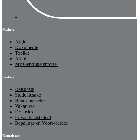
Skakels
Argief
Dokumente
Toolkit
Admin
My Gebruikersprofiel
Skakels
Reiskoste
Studentesake
Beursaansoeke
Vakatures
Donasies
Privaatheidsbeleid
Bepalings en Voorwaardes
Kontak ons