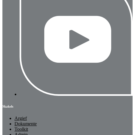
Skakels
Argief
Dokumente
Toolkit
Admin