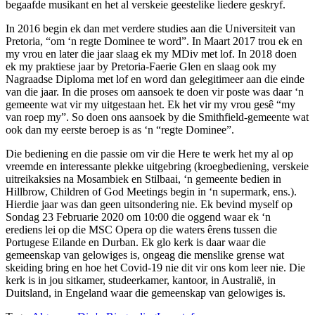
begaafde musikant en het al verskeie geestelike liedere geskryf.
In 2016 begin ek dan met verdere studies aan die Universiteit van
Pretoria, “om ‘n regte Dominee te word”. In Maart 2017 trou ek en
my vrou en later die jaar slaag ek my MDiv met lof. In 2018 doen
ek my praktiese jaar by Pretoria-Faerie Glen en slaag ook my
Nagraadse Diploma met lof en word dan gelegitimeer aan die einde
van die jaar. In die proses om aansoek te doen vir poste was daar ‘n
gemeente wat vir my uitgestaan het. Ek het vir my vrou gesê “my
van roep my”. So doen ons aansoek by die Smithfield-gemeente wat
ook dan my eerste beroep is as ‘n “regte Dominee”.
Die bediening en die passie om vir die Here te werk het my al op
vreemde en interessante plekke uitgebring (kroegbediening, verskeie
uitreikaksies na Mosambiek en Stilbaai, ‘n gemeente bedien in
Hillbrow, Children of God Meetings begin in ‘n supermark, ens.).
Hierdie jaar was dan geen uitsondering nie. Ek bevind myself op
Sondag 23 Februarie 2020 om 10:00 die oggend waar ek ‘n
erediens lei op die MSC Opera op die waters êrens tussen die
Portugese Eilande en Durban. Ek glo kerk is daar waar die
gemeenskap van gelowiges is, ongeag die menslike grense wat
skeiding bring en hoe het Covid-19 nie dit vir ons kom leer nie. Die
kerk is in jou sitkamer, studeerkamer, kantoor, in Australië, in
Duitsland, in Engeland waar die gemeenskap van gelowiges is.