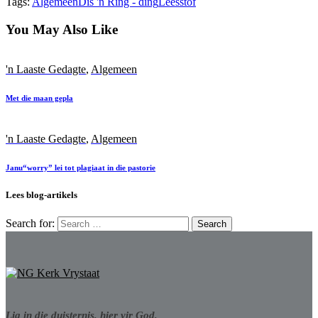
Tags:
Algemeen
Dis 'n Ring - ding
Leesstof
You May Also Like
'n Laaste Gedagte
,
Algemeen
Met die maan gepla
'n Laaste Gedagte
,
Algemeen
Janu“worry” lei tot plagiaat in die pastorie
Lees blog-artikels
Search for:
Lig in die duisternis, hier vir God,