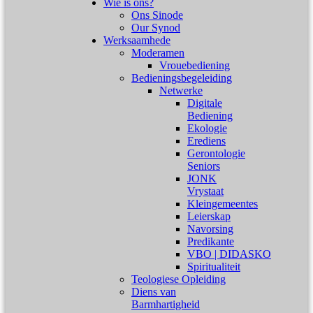
Wie is ons?
Ons Sinode
Our Synod
Werksaamhede
Moderamen
Vrouebediening
Bedieningsbegeleiding
Netwerke
Digitale
Bediening
Ekologie
Erediens
Gerontologie
Seniors
JONK
Vrystaat
Kleingemeentes
Leierskap
Navorsing
Predikante
VBO | DIDASKO
Spiritualiteit
Teologiese Opleiding
Diens van
Barmhartigheid