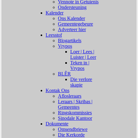
Vennote in Getuienis
Ondersteuning
Kalender
Ons Kalender
Gemeentegebeure
Adverteer hier
Leesstof
Blogartikels
Vrypos
Loer | Lees |
Luister | Leer
Teken in |
Vrypos
BLÊR
Die verlore
skapie
Kontak Ons
Aflosleraars
Leraars | Skribas |
Gemeentes
Ringskommissies
Sinodale Kantoor
Dokumente
Omsendbriewe
Die Kerkorde