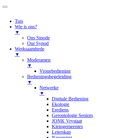
Tuis
Wie is ons?
▼
Ons Sinode
Our Synod
Werksaamhede
▼
Moderamen
▼
Vrouebediening
Bedieningsbegeleiding
▼
Netwerke
▼
Digitale Bediening
Ekologie
Erediens
Gerontologie Seniors
JONK Vrystaat
Kleingemeentes
Leierskap
Navorsing