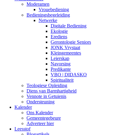
Moderamen
Vrouebediening
Bedieningsbegeleiding
Netwerke
Digitale Bediening
Ekologie
Erediens
Gerontologie Seniors
JONK Vrystaat
Kleingemeentes
Leierskap
Navorsing
Predikante
VBO | DIDASKO
Spiritualiteit
Teologiese Opleiding
Diens van Barmhartigheid
Vennote in Getuienis
Ondersteuning
Kalender
Ons Kalender
Gemeentegebeure
Adverteer hier
Leesstof
Blogartikels