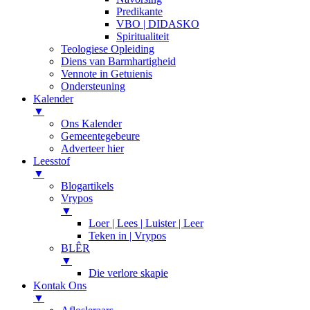
Predikante
VBO | DIDASKO
Spiritualiteit
Teologiese Opleiding
Diens van Barmhartigheid
Vennote in Getuienis
Ondersteuning
Kalender
▼
Ons Kalender
Gemeentegebeure
Adverteer hier
Leesstof
▼
Blogartikels
Vrypos
▼
Loer | Lees | Luister | Leer
Teken in | Vrypos
BLÊR
▼
Die verlore skapie
Kontak Ons
▼