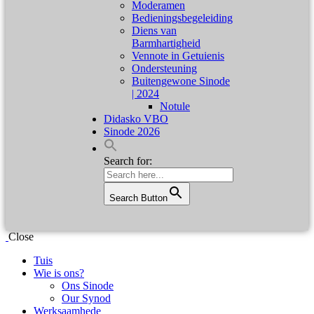
Moderamen
Bedieningsbegeleiding
Diens van
Barmhartigheid
Vennote in Getuienis
Ondersteuning
Buitengewone Sinode
| 2024
Notule
Didasko VBO
Sinode 2026
Search for:
Search Button
Close
Tuis
Wie is ons?
Ons Sinode
Our Synod
Werksaamhede