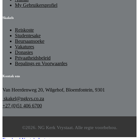
My Gebruikersprofiel
Skakels
Reiskoste
Studentesake
Beursaansoeke
Vakatures
Donasies
Privaatheidsbeleid
Bepalings en Voorwaardes
Kontak ons
Van Heerdenweg 20, Wilgehof, Bloemfontein, 9301
skakel@ngkvs.co.za
+27 (0)51 406 6700
©2026. NG Kerk Vrystaat. Alle regte voorbehou.