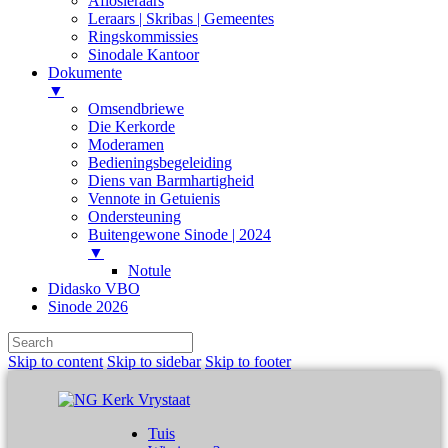
Aflosleraars
Leraars | Skribas | Gemeentes
Ringskommissies
Sinodale Kantoor
Dokumente
▼
Omsendbriewe
Die Kerkorde
Moderamen
Bedieningsbegeleiding
Diens van Barmhartigheid
Vennote in Getuienis
Ondersteuning
Buitengewone Sinode | 2024
▼
Notule
Didasko VBO
Sinode 2026
Skip to content
Skip to sidebar
Skip to footer
Tuis