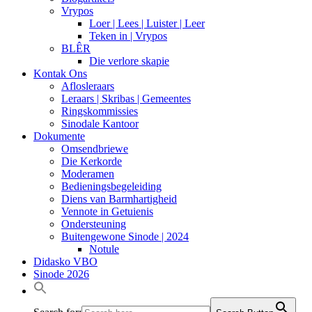
Vrypos
Loer | Lees | Luister | Leer
Teken in | Vrypos
BLÊR
Die verlore skapie
Kontak Ons
Aflosleraars
Leraars | Skribas | Gemeentes
Ringskommissies
Sinodale Kantoor
Dokumente
Omsendbriewe
Die Kerkorde
Moderamen
Bedieningsbegeleiding
Diens van Barmhartigheid
Vennote in Getuienis
Ondersteuning
Buitengewone Sinode | 2024
Notule
Didasko VBO
Sinode 2026