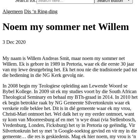
Search for:
Search Button
Algemeen
Dis ‘n Ring-ding
Noem my sommer net Willem
3 Dec 2020
My naam is Willem Andreas Smit, maar noem my sommer net
Willem. Ek is gebore in 1989 in Pretoria, waar ek die eerste 30 jaar
van my lewe deurgebring het. Ek het nou nie die tradisionele pad tot
die bediening in die NG Kerk gevolg nie.
In 2008 begin my Teologiese opleiding aan Lewende Woord se
Bybel Kollege. In 2009 sit ek my studies voort by die South African
Theological Seminary en behaal my BTh-graad in 2014. In 2010 het
ek begin betrokke raak by NG Gemeente Silvertonkruin waar ek
verskeie rolle beklee het. Dit is in dié gemeente waar ek my vrou,
Christi-Mari ontmoet het. Wel dalk het sy my eerder ontmoet, want
sy kom van Moorreesburg af en met ‘n wye draai (via Stellenbosch,
Vredenburg, Londen, Ficksburg) het sy in Pretoria op geëindig. Vir
Silvertonkruin het sy met ‘n Google-soektog gevind en vir my in die
gemeente… die res is geskiedenis. Mag ek hier noem, my vrou is ‘n