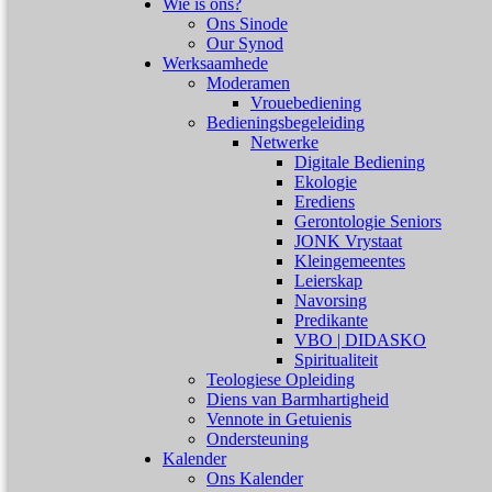
Wie is ons?
Ons Sinode
Our Synod
Werksaamhede
Moderamen
Vrouebediening
Bedieningsbegeleiding
Netwerke
Digitale Bediening
Ekologie
Erediens
Gerontologie Seniors
JONK Vrystaat
Kleingemeentes
Leierskap
Navorsing
Predikante
VBO | DIDASKO
Spiritualiteit
Teologiese Opleiding
Diens van Barmhartigheid
Vennote in Getuienis
Ondersteuning
Kalender
Ons Kalender