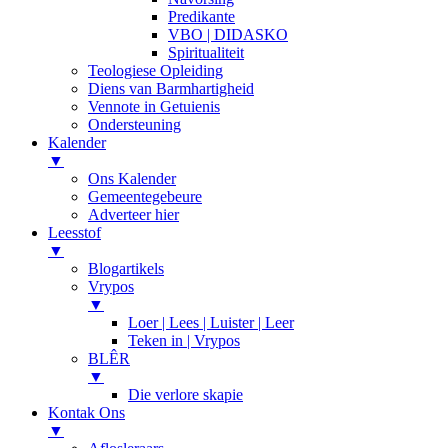
Predikante
VBO | DIDASKO
Spiritualiteit
Teologiese Opleiding
Diens van Barmhartigheid
Vennote in Getuienis
Ondersteuning
Kalender
▼
Ons Kalender
Gemeentegebeure
Adverteer hier
Leesstof
▼
Blogartikels
Vrypos
▼
Loer | Lees | Luister | Leer
Teken in | Vrypos
BLÊR
▼
Die verlore skapie
Kontak Ons
▼