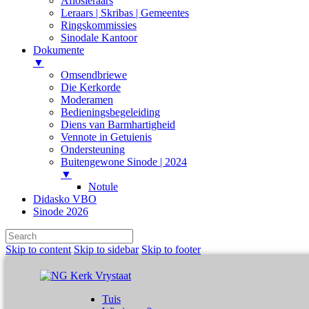
Aflosleraars
Leraars | Skribas | Gemeentes
Ringskommissies
Sinodale Kantoor
Dokumente
▼
Omsendbriewe
Die Kerkorde
Moderamen
Bedieningsbegeleiding
Diens van Barmhartigheid
Vennote in Getuienis
Ondersteuning
Buitengewone Sinode | 2024
▼
Notule
Didasko VBO
Sinode 2026
Skip to content
Skip to sidebar
Skip to footer
Tuis