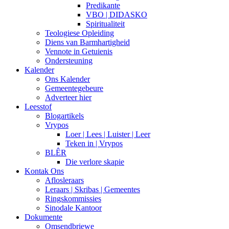
Predikante
VBO | DIDASKO
Spiritualiteit
Teologiese Opleiding
Diens van Barmhartigheid
Vennote in Getuienis
Ondersteuning
Kalender
Ons Kalender
Gemeentegebeure
Adverteer hier
Leesstof
Blogartikels
Vrypos
Loer | Lees | Luister | Leer
Teken in | Vrypos
BLÊR
Die verlore skapie
Kontak Ons
Aflosleraars
Leraars | Skribas | Gemeentes
Ringskommissies
Sinodale Kantoor
Dokumente
Omsendbriewe