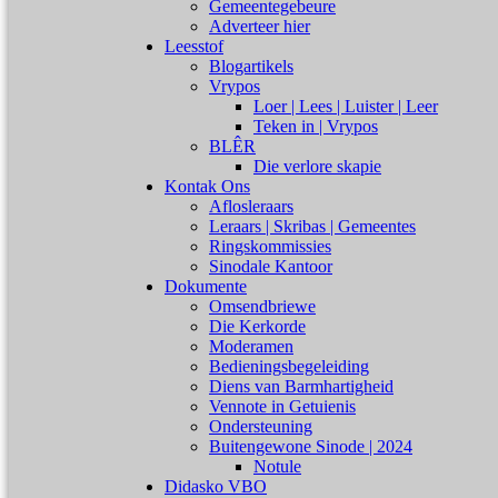
Gemeentegebeure
Adverteer hier
Leesstof
Blogartikels
Vrypos
Loer | Lees | Luister | Leer
Teken in | Vrypos
BLÊR
Die verlore skapie
Kontak Ons
Aflosleraars
Leraars | Skribas | Gemeentes
Ringskommissies
Sinodale Kantoor
Dokumente
Omsendbriewe
Die Kerkorde
Moderamen
Bedieningsbegeleiding
Diens van Barmhartigheid
Vennote in Getuienis
Ondersteuning
Buitengewone Sinode | 2024
Notule
Didasko VBO