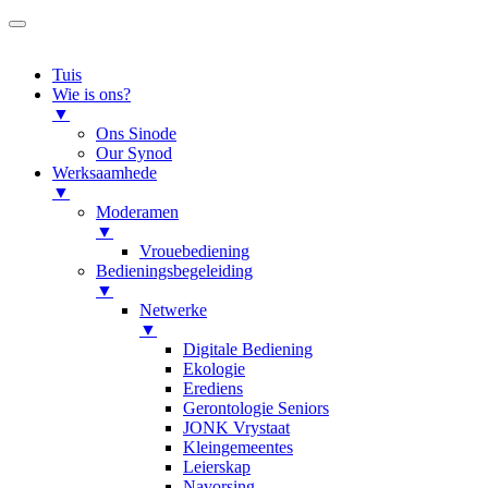
Tuis
Wie is ons?
▼
Ons Sinode
Our Synod
Werksaamhede
▼
Moderamen
▼
Vrouebediening
Bedieningsbegeleiding
▼
Netwerke
▼
Digitale Bediening
Ekologie
Erediens
Gerontologie Seniors
JONK Vrystaat
Kleingemeentes
Leierskap
Navorsing