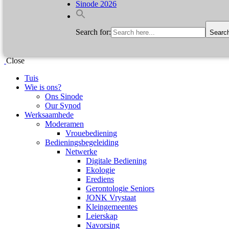
Sinode 2026
Search for:
Searc
Close
Tuis
Wie is ons?
Ons Sinode
Our Synod
Werksaamhede
Moderamen
Vrouebediening
Bedieningsbegeleiding
Netwerke
Digitale Bediening
Ekologie
Erediens
Gerontologie Seniors
JONK Vrystaat
Kleingemeentes
Leierskap
Navorsing