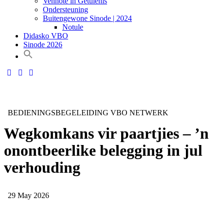
Vennote in Getuienis
Ondersteuning
Buitengewone Sinode | 2024
Notule
Didasko VBO
Sinode 2026
BEDIENINGSBEGELEIDING
VBO NETWERK
Wegkomkans vir paartjies – ’n
onontbeerlike belegging in jul
verhouding
29 May 2026