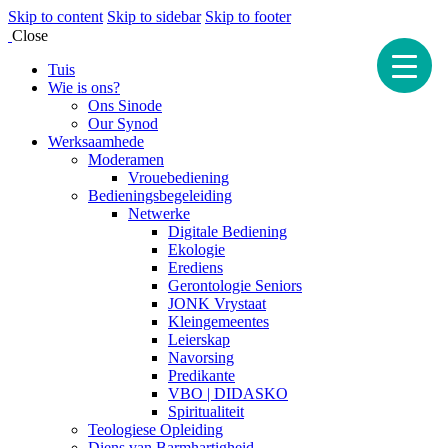
Skip to content
Skip to sidebar
Skip to footer
Close
Tuis
Wie is ons?
Ons Sinode
Our Synod
Werksaamhede
Moderamen
Vrouebediening
Bedieningsbegeleiding
Netwerke
Digitale Bediening
Ekologie
Erediens
Gerontologie Seniors
JONK Vrystaat
Kleingemeentes
Leierskap
Navorsing
Predikante
VBO | DIDASKO
Spiritualiteit
Teologiese Opleiding
Diens van Barmhartigheid