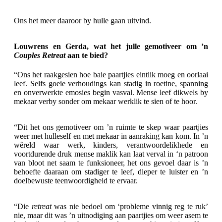
Ons het meer daaroor by hulle gaan uitvind.
Louwrens en Gerda, wat het julle gemotiveer om ’n
Couples Retreat
aan te bied?
“Ons het raakgesien hoe baie paartjies eintlik moeg en oorlaai
leef. Selfs goeie verhoudings kan stadig in roetine, spanning
en onverwerkte emosies begin vasval. Mense leef dikwels by
mekaar verby sonder om mekaar werklik te sien of te hoor.
“Dit het ons gemotiveer om ’n ruimte te skep waar paartjies
weer met hulleself en met mekaar in aanraking kan kom. In ’n
wêreld waar werk, kinders, verantwoordelikhede en
voortdurende druk mense maklik kan laat verval in ‘n patroon
van bloot net saam te funksioneer, het ons gevoel daar is ’n
behoefte daaraan om stadiger te leef, dieper te luister en ’n
doelbewuste teenwoordigheid te ervaar.
“Die
retreat
was nie bedoel om ‘probleme vinnig reg te ruk’
nie, maar dit was ’n uitnodiging aan paartjies om weer asem te