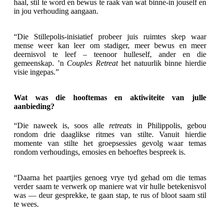
haal, stil te word en bewus te raak van wat binne-in jouself en
in jou verhouding aangaan.
“Die Stillepolis-inisiatief probeer juis ruimtes skep waar
mense weer kan leer om stadiger, meer bewus en meer
deernisvol te leef – teenoor hulleself, ander en die
gemeenskap. ’n
Couples Retreat
het natuurlik binne hierdie
visie ingepas.”
Wat was die hooftemas en aktiwiteite van julle
aanbieding?
“Die naweek is, soos alle
retreats
in Philippolis, gebou
rondom drie daaglikse ritmes van stilte. Vanuit hierdie
momente van stilte het groepsessies gevolg waar temas
rondom verhoudings, emosies en behoeftes bespreek is.
“Daarna het paartjies genoeg vrye tyd gehad om die temas
verder saam te verwerk op maniere wat vir hulle betekenisvol
was — deur gesprekke, te gaan stap, te rus of bloot saam stil
te wees.