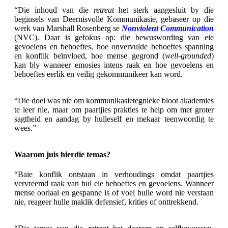
“Die inhoud van die
retreat
het sterk aangesluit by die
beginsels van Deernisvolle Kommunikasie, gebaseer op die
werk van Marshall Rosenberg se
Nonviolent Communication
(NVC). Daar is gefokus op: die bewuswording van eie
gevoelens en behoeftes, hoe onvervulde behoeftes spanning
en konflik beïnvloed, hoe mense gegrond (
well-grounded
)
kan bly wanneer emosies intens raak en hoe gevoelens en
behoeftes eerlik en veilig gekommunikeer kan word.
“Die doel was nie om kommunikasietegnieke bloot akademies
te leer nie, maar om paartjies prakties te help om met groter
sagtheid en aandag by hulleself en mekaar teenwoordig te
wees.”
Waarom juis hierdie temas?
“Baie konflik ontstaan in verhoudings omdat paartjies
vervreemd raak van hul eie behoeftes en gevoelens. Wanneer
mense oorlaai en gespanne is of voel hulle word nie verstaan
nie, reageer hulle maklik defensief, krities of onttrekkend.