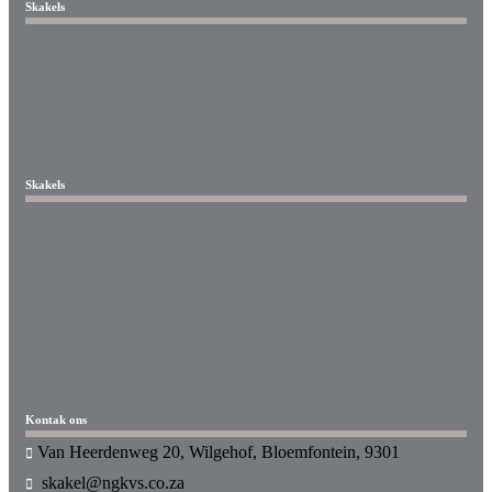
Skakels
Skakels
Kontak ons
Van Heerdenweg 20, Wilgehof, Bloemfontein, 9301
skakel@ngkvs.co.za