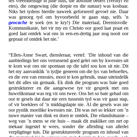
ses vreemdelinge in julle huis, die absolute bederf (verblyf en
etes), die omgewing (die dorpie en die natuur) was kosbaar.
Niks het tydens hierdie naweek geforseerd gevoel nie. Daar
was genoeg tyd om byvoorbeeld te gaan stap, selfs ’n
geocache
te soek (en te kry!) Die materiaal, Deernisvolle
Kommunikasie, het vir my en Christo oor goed laat praat en
goed laat ontdek wat ons in een-en-dertig jaar nog nooit oor
gepraat of ontdek het nie.’
“Ellen-Anne Swart, diensleraar, vertel: ‘
Die inhoud van die
aanbiedings het ons verrassend goed gelei om by kwessies uit
te kom wat ons nie spontaan op die tafel sou kon sit nie. Dit
het my aanvanklik ’n tydjie geneem om die lys van behoeftes,
en die een van emosies, mooi te kon gebruik, maar uiteindelik
het dit alles sin gemaak. Ek dink die program was baie goed
gestruktureer en die aangewese tye vir gesprek met ons
huweliksmaat was reg vir ons twee. Ons het so baie gehad om
oor te gesels dat daar nie eers tussenin tyd was vir gaan stap,
of vir boeklees of ’n middagslapie nie. Al die gesels was nie
oor pynlik moeilike kwessies nie. Dit was net so lekker om ’n
nuwe manier van dink en doen te ontdek. Die eilandsituasie –
weg van ’n mens se eie huis – maak dit makliker om net op
mekaar ingestel te wees, sonder die afleiding van allerlei
verpligtinge tuis. Die gestruktureerde program en inhoud van