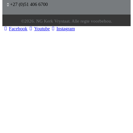
+27 (0)51 406 6700
©2026. NG Kerk Vrystaat. Alle regte voorbehou.
Facebook
Youtube
Instagram