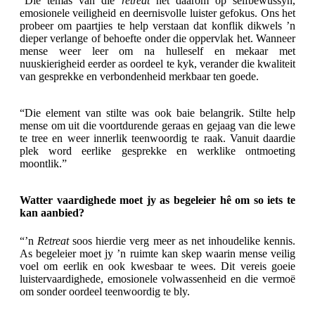
“Die temas van die
retreat
het daarom op selfbewussyn,
emosionele veiligheid en deernisvolle luister gefokus. Ons het
probeer om paartjies te help verstaan dat konflik dikwels ’n
dieper verlange of behoefte onder die oppervlak het. Wanneer
mense weer leer om na hulleself en mekaar met
nuuskierigheid eerder as oordeel te kyk, verander die kwaliteit
van gesprekke en verbondenheid merkbaar ten goede.
“Die element van stilte was ook baie belangrik. Stilte help
mense om uit die voortdurende geraas en gejaag van die lewe
te tree en weer innerlik teenwoordig te raak. Vanuit daardie
plek word eerlike gesprekke en werklike ontmoeting
moontlik.”
Watter vaardighede moet jy as begeleier hê om so iets te
kan aanbied?
“’n
Retreat
soos hierdie verg meer as net inhoudelike kennis.
As begeleier moet jy ’n ruimte kan skep waarin mense veilig
voel om eerlik en ook kwesbaar te wees. Dit vereis goeie
luistervaardighede, emosionele volwassenheid en die vermoë
om sonder oordeel teenwoordig te bly.