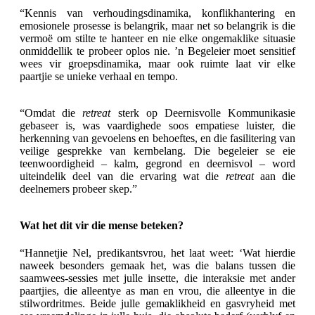
“Kennis van verhoudingsdinamika, konflikhantering en
emosionele prosesse is belangrik, maar net so belangrik is die
vermoë om stilte te hanteer en nie elke ongemaklike situasie
onmiddellik te probeer oplos nie. ’n Begeleier moet sensitief
wees vir groepsdinamika, maar ook ruimte laat vir elke
paartjie se unieke verhaal en tempo.
“Omdat die
retreat
sterk op Deernisvolle Kommunikasie
gebaseer is, was vaardighede soos empatiese luister, die
herkenning van gevoelens en behoeftes, en die fasilitering van
veilige gesprekke van kernbelang. Die begeleier se eie
teenwoordigheid – kalm, gegrond en deernisvol – word
uiteindelik deel van die ervaring wat die
retreat
aan die
deelnemers probeer skep.”
Wat het dit vir die mense beteken?
“Hannetjie Nel, predikantsvrou, het laat weet: ‘Wat hierdie
naweek besonders gemaak het, was die balans tussen die
saamwees-sessies met julle insette, die interaksie met ander
paartjies, die alleentye as man en vrou, die alleentye in die
stilwordritmes. Beide julle gemaklikheid en gasvryheid met