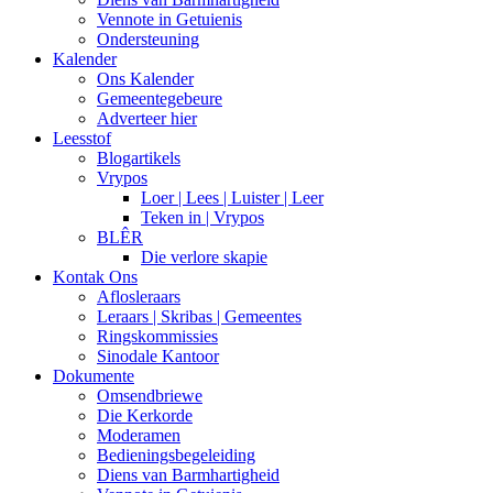
Vennote in Getuienis
Ondersteuning
Kalender
Ons Kalender
Gemeentegebeure
Adverteer hier
Leesstof
Blogartikels
Vrypos
Loer | Lees | Luister | Leer
Teken in | Vrypos
BLÊR
Die verlore skapie
Kontak Ons
Aflosleraars
Leraars | Skribas | Gemeentes
Ringskommissies
Sinodale Kantoor
Dokumente
Omsendbriewe
Die Kerkorde
Moderamen
Bedieningsbegeleiding
Diens van Barmhartigheid