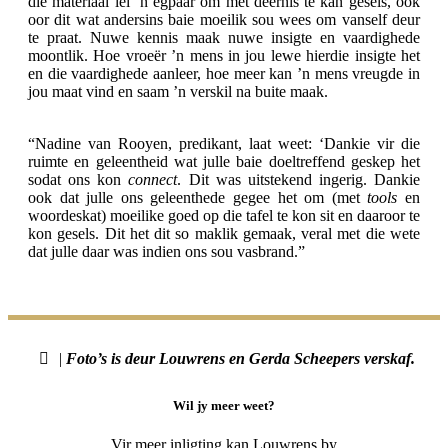
die materiaal lei ’n egpaar om met deernis te kan gesels, ook
oor dit wat andersins baie moeilik sou wees om vanself deur
te praat. Nuwe kennis maak nuwe insigte en vaardighede
moontlik. Hoe vroeër ’n mens in jou lewe hierdie insigte het
en die vaardighede aanleer, hoe meer kan ’n mens vreugde in
jou maat vind en saam ’n verskil na buite maak.
“Nadine van Rooyen, predikant, laat weet: ‘Dankie vir die
ruimte en geleentheid wat julle baie doeltreffend geskep het
sodat ons kon
connect
. Dit was uitstekend ingerig. Dankie
ook dat julle ons geleenthede gegee het om (met
tools
en
woordeskat) moeilike goed op die tafel te kon sit en daaroor te
kon gesels. Dit het dit so maklik gemaak, veral met die wete
dat julle daar was indien ons sou vasbrand.”
|
Foto’s is deur Louwrens en Gerda Scheepers verskaf.
Wil jy meer weet?
Vir meer inligting kan Louwrens by