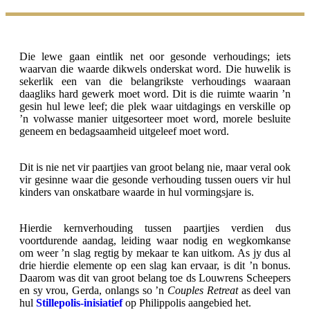
Die lewe gaan eintlik net oor gesonde verhoudings; iets
waarvan die waarde dikwels onderskat word. Die huwelik is
sekerlik een van die belangrikste verhoudings waaraan
daagliks hard gewerk moet word. Dit is die ruimte waarin ’n
gesin hul lewe leef; die plek waar uitdagings en verskille op
’n volwasse manier uitgesorteer moet word, morele besluite
geneem en bedagsaamheid uitgeleef moet word.
Dit is nie net vir paartjies van groot belang nie, maar veral ook
vir gesinne waar die gesonde verhouding tussen ouers vir hul
kinders van onskatbare waarde in hul vormingsjare is.
Hierdie kernverhouding tussen paartjies verdien dus
voortdurende aandag, leiding waar nodig en wegkomkanse
om weer ’n slag regtig by mekaar te kan uitkom. As jy dus al
drie hierdie elemente op een slag kan ervaar, is dit ’n bonus.
Daarom was dit van groot belang toe ds Louwrens Scheepers
en sy vrou, Gerda, onlangs so ’n
Couples Retreat
as deel van
hul
Stillepolis-inisiatief
op Philippolis aangebied het.