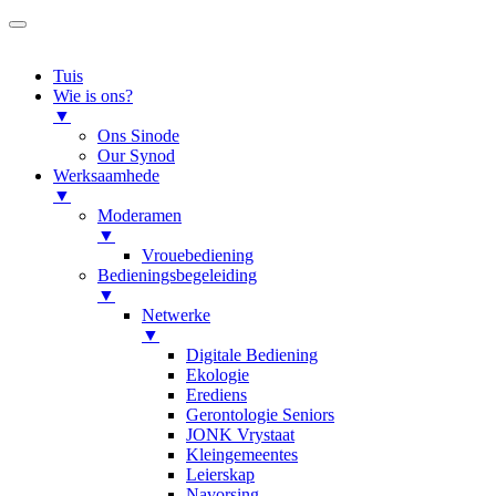
Tuis
Wie is ons?
▼
Ons Sinode
Our Synod
Werksaamhede
▼
Moderamen
▼
Vrouebediening
Bedieningsbegeleiding
▼
Netwerke
▼
Digitale Bediening
Ekologie
Erediens
Gerontologie Seniors
JONK Vrystaat
Kleingemeentes
Leierskap
Navorsing