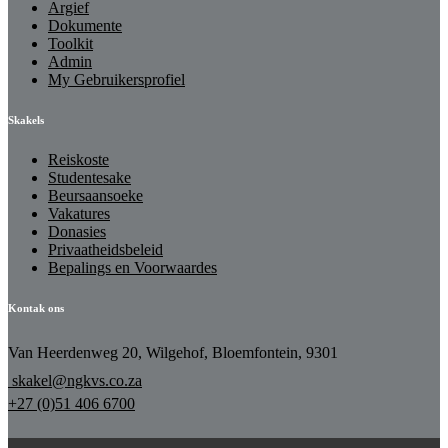
Argief
Dokumente
Toolkit
Admin
My Gebruikersprofiel
Skakels
Reiskoste
Studentesake
Beursaansoeke
Vakatures
Donasies
Privaatheidsbeleid
Bepalings en Voorwaardes
Kontak ons
Van Heerdenweg 20, Wilgehof, Bloemfontein, 9301
skakel@ngkvs.co.za
+27 (0)51 406 6700