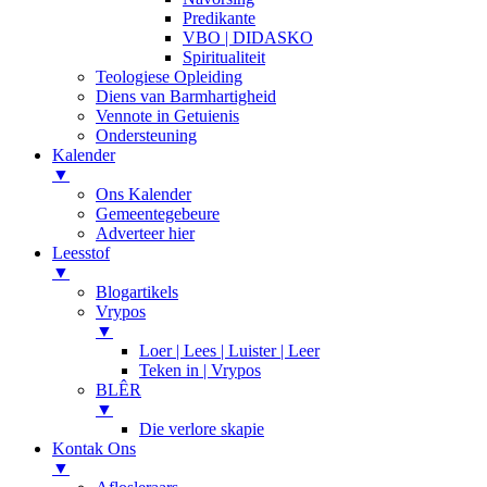
Predikante
VBO | DIDASKO
Spiritualiteit
Teologiese Opleiding
Diens van Barmhartigheid
Vennote in Getuienis
Ondersteuning
Kalender
▼
Ons Kalender
Gemeentegebeure
Adverteer hier
Leesstof
▼
Blogartikels
Vrypos
▼
Loer | Lees | Luister | Leer
Teken in | Vrypos
BLÊR
▼
Die verlore skapie
Kontak Ons
▼