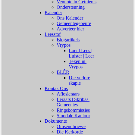
Vennote in Getuienis
Ondersteuning
Kalender
Ons Kalender
Gemeentegebeure
Adverteer hier
Leesstof
Blogartikels
Vrypos
Loer | Lees |
Luister | Leer
Teken in |
Vrypos
BLÊR
Die verlore
skapie
Kontak Ons
Aflosleraars
Leraars | Skribas |
Gemeentes
Ringskommissies
Sinodale Kantoor
Dokumente
Omsendbriewe
Die Kerkorde