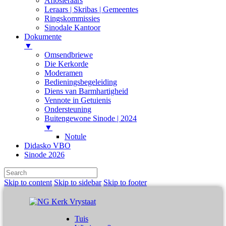
Aflosleraars
Leraars | Skribas | Gemeentes
Ringskommissies
Sinodale Kantoor
Dokumente
▼
Omsendbriewe
Die Kerkorde
Moderamen
Bedieningsbegeleiding
Diens van Barmhartigheid
Vennote in Getuienis
Ondersteuning
Buitengewone Sinode | 2024
▼
Notule
Didasko VBO
Sinode 2026
Skip to content
Skip to sidebar
Skip to footer
Tuis