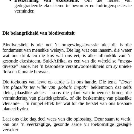
Beskerming van ekosisteme:
Om die herstel van
gedegradeerde ekosisteme te bevorder en indringerspesies te
verminder.
Die belangrikheid van biodiversiteit
Biodiversiteit is nie net ’n omgewingskwessie nie; dit is die
fondament van menslike welsyn. Die lug wat ons inasem, die water
wat ons drink en die kos wat ons eet, is alles afhanklik van ’n
gesonde ekosisteem. Suid-Afrika, as een van die wêreld se “mega-
diverse” lande, het ’n besondere verantwoordelikheid om sy unieke
flora en fauna te bewaar.
Die toekoms van lewe op aarde is in ons hande. Die tema
“Doen
iets plaasliks ter wille van globale impak”
beklemtoon dat selfs
klein, plaaslike aksies – soos die plant van inheemse bome, die
vermindering van plastiekgebruik, of die beskerming van plaaslike
vleilande – ’n rimpel-effek het wat tot die herstel van ons kosbare
planeet bydra.
Laat ons elke dag deel wees van die oplossing. Deur saam te werk,
kan ons ’n veerkragtige, gesonde aarde vir toekomstige geslagte
verseker.