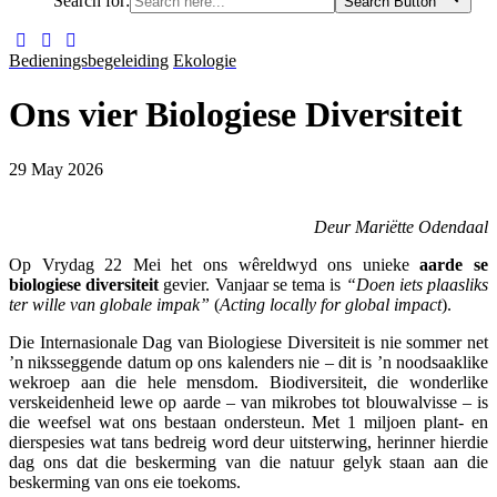
Search for:
Search Button
Bedieningsbegeleiding
Ekologie
Ons vier Biologiese Diversiteit
29 May 2026
Deur Mariëtte Odendaal
Op Vrydag 22 Mei het ons wêreldwyd ons unieke
aarde se
biologiese diversiteit
gevier. Vanjaar se tema is
“Doen iets plaasliks
ter wille van globale impak”
(
Acting locally for global impact
).
Die Internasionale Dag van Biologiese Diversiteit is nie sommer net
’n niksseggende datum op ons kalenders nie – dit is ’n noodsaaklike
wekroep aan die hele mensdom. Biodiversiteit, die wonderlike
verskeidenheid lewe op aarde – van mikrobes tot blouwalvisse – is
die weefsel wat ons bestaan ondersteun. Met 1 miljoen plant- en
dierspesies wat tans bedreig word deur uitsterwing, herinner hierdie
dag ons dat die beskerming van die natuur gelyk staan aan die
beskerming van ons eie toekoms.