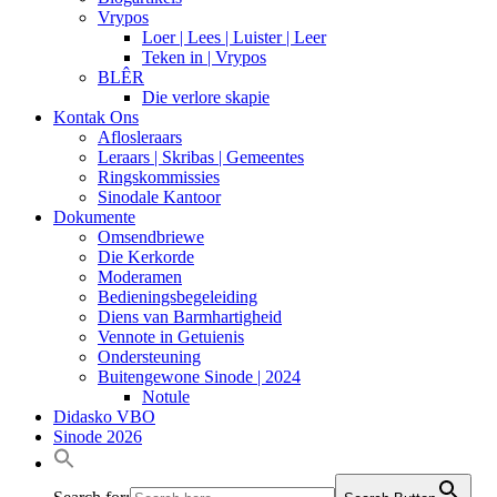
Vrypos
Loer | Lees | Luister | Leer
Teken in | Vrypos
BLÊR
Die verlore skapie
Kontak Ons
Aflosleraars
Leraars | Skribas | Gemeentes
Ringskommissies
Sinodale Kantoor
Dokumente
Omsendbriewe
Die Kerkorde
Moderamen
Bedieningsbegeleiding
Diens van Barmhartigheid
Vennote in Getuienis
Ondersteuning
Buitengewone Sinode | 2024
Notule
Didasko VBO
Sinode 2026