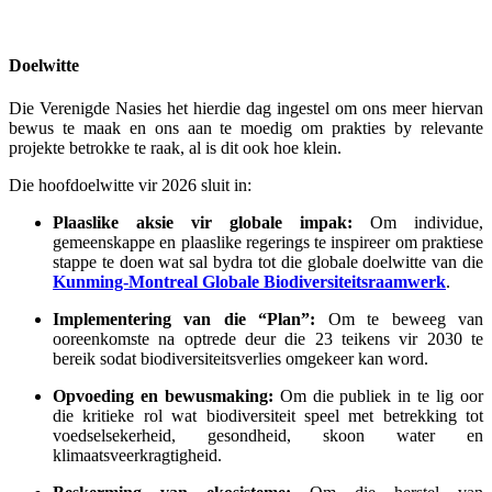
Doelwitte
Die Verenigde Nasies het hierdie dag ingestel om ons meer hiervan
bewus te maak en ons aan te moedig om prakties by relevante
projekte betrokke te raak, al is dit ook hoe klein.
Die hoofdoelwitte vir 2026 sluit in:
Plaaslike aksie vir globale impak:
Om individue,
gemeenskappe en plaaslike regerings te inspireer om praktiese
stappe te doen wat sal bydra tot die globale doelwitte van die
Kunming-Montreal Globale Biodiversiteitsraamwerk
.
Implementering van die “Plan”:
Om te beweeg van
ooreenkomste na optrede deur die 23 teikens vir 2030 te
bereik sodat biodiversiteitsverlies omgekeer kan word.
Opvoeding en bewusmaking:
Om die publiek in te lig oor
die kritieke rol wat biodiversiteit speel met betrekking tot
voedselsekerheid, gesondheid, skoon water en
klimaatsveerkragtigheid.