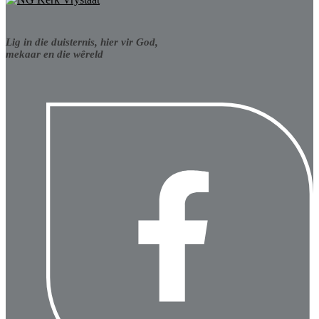
Lig in die duisternis, hier vir God,
mekaar en die wêreld