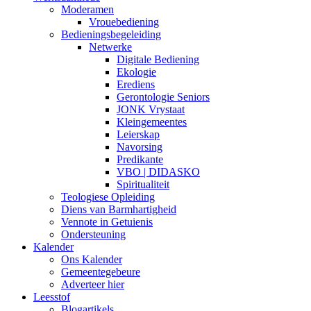
Moderamen
Vrouebediening
Bedieningsbegeleiding
Netwerke
Digitale Bediening
Ekologie
Erediens
Gerontologie Seniors
JONK Vrystaat
Kleingemeentes
Leierskap
Navorsing
Predikante
VBO | DIDASKO
Spiritualiteit
Teologiese Opleiding
Diens van Barmhartigheid
Vennote in Getuienis
Ondersteuning
Kalender
Ons Kalender
Gemeentegebeure
Adverteer hier
Leesstof
Blogartikels