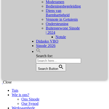
Moderamen
Bedieningsbegeleiding
Diens van
Barmhartigheid
Vennote in Getuienis
Ondersteuning
Buitengewone Sinode
| 2024
Notule
Didasko VBO
Sinode 2026
Search for:
Search Button
Close
Tuis
Wie is ons?
Ons Sinode
Our Synod
Werksaamhede