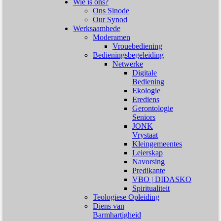
Wie is ons?
Ons Sinode
Our Synod
Werksaamhede
Moderamen
Vrouebediening
Bedieningsbegeleiding
Netwerke
Digitale
Bediening
Ekologie
Erediens
Gerontologie
Seniors
JONK
Vrystaat
Kleingemeentes
Leierskap
Navorsing
Predikante
VBO | DIDASKO
Spiritualiteit
Teologiese Opleiding
Diens van
Barmhartigheid