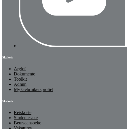
Skakels
Argief
Dokumente
Toolkit
Admin
My Gebruikersprofiel
Skakels
Reiskoste
Studentesake
Beursaansoeke
Vakatures