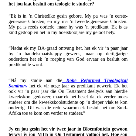
het jou laat besluit om teologie te studeer?
“Ek is in ’n Christelike gesin gebore. My pa was ’n eerste-
generasie Christen, en my ma ’n tweede-generasie Christen.
My pa is reeds oorlede, maar hy was ’n predikant. Ek is as
kind gedoop en het in my hoërskooljare my geloof bely.
“Nadat ek my BA-graad ontvang het, het ek vir ’n paar jaar
by ’n handelsmaatskappy gewerk, maar op dertigjarige
ouderdom het ek ’n roeping van God ervaar en besluit om
predikant te word.
“Ná my studie aan die
Kobe Reformed Theological
Seminary
het ek vir nege jaar as predikant gewerk. Ek het
ook vir ’n paar jaar die Ou Testament deeltyds aan hierdie
kweekskool gedoseer, maar ek het besef dat ek verder moes
studeer om die kweekskoolstudente op ’n dieper vlak te kon
onderrig. Dit was die rede waarom ek besluit het om Suid-
Afrika toe te kom om verder te studeer.”
Jy en jou gesin het vir twee jaar in Bloemfontein gewoon
terwyl jy jou MTh in Ou Testament voltooi het. Hoe sou