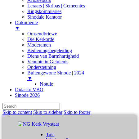
Aflosleraars
Leraars | Skribas | Gemeentes
Ringskommissies
Sinodale Kantoor
Dokumente
▼
Omsendbriewe
Die Kerkorde
Moderamen
Bedieningsbegeleiding
Diens van Barmhartigheid
Vennote in Getuienis
Ondersteuning
Buitengewone Sinode | 2024
▼
Notule
Didasko VBO
Sinode 2026
Skip to content
Skip to sidebar
Skip to footer
Tuis