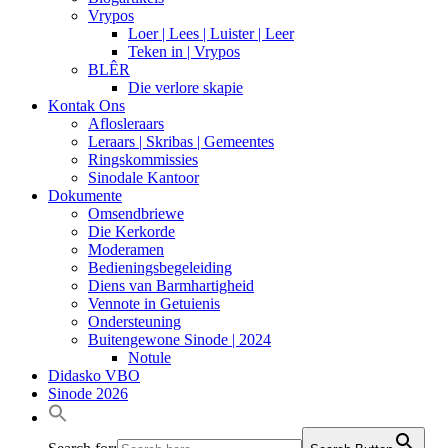
Vrypos
Loer | Lees | Luister | Leer
Teken in | Vrypos
BLÊR
Die verlore skapie
Kontak Ons
Aflosleraars
Leraars | Skribas | Gemeentes
Ringskommissies
Sinodale Kantoor
Dokumente
Omsendbriewe
Die Kerkorde
Moderamen
Bedieningsbegeleiding
Diens van Barmhartigheid
Vennote in Getuienis
Ondersteuning
Buitengewone Sinode | 2024
Notule
Didasko VBO
Sinode 2026