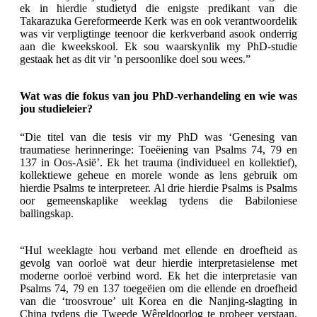
ek in hierdie studietyd die enigste predikant van die
Takarazuka Gereformeerde Kerk was en ook verantwoordelik
was vir verpligtinge teenoor die kerkverband asook onderrig
aan die kweekskool. Ek sou waarskynlik my PhD-studie
gestaak het as dit vir ’n persoonlike doel sou wees.”
Wat was die fokus van jou PhD-verhandeling en wie was
jou studieleier?
“Die titel van die tesis vir my PhD was ‘Genesing van
traumatiese herinneringe: Toeëiening van Psalms 74, 79 en
137 in Oos-Asië’. Ek het trauma (individueel en kollektief),
kollektiewe geheue en morele wonde as lens gebruik om
hierdie Psalms te interpreteer. Al drie hierdie Psalms is Psalms
oor gemeenskaplike weeklag tydens die Babiloniese
ballingskap.
“Hul weeklagte hou verband met ellende en droefheid as
gevolg van oorloë wat deur hierdie interpretasielense met
moderne oorloë verbind word. Ek het die interpretasie van
Psalms 74, 79 en 137 toegeëien om die ellende en droefheid
van die ‘troosvroue’ uit Korea en die Nanjing-slagting in
China tydens die Tweede Wêreldoorlog te probeer verstaan.