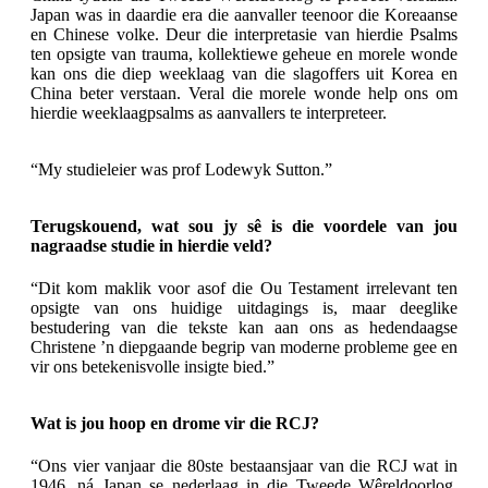
Japan was in daardie era die aanvaller teenoor die Koreaanse
en Chinese volke. Deur die interpretasie van hierdie Psalms
ten opsigte van trauma, kollektiewe geheue en morele wonde
kan ons die diep weeklaag van die slagoffers uit Korea en
China beter verstaan. Veral die morele wonde help ons om
hierdie weeklaagpsalms as aanvallers te interpreteer.
“My studieleier was prof Lodewyk Sutton.”
Terugskouend, wat sou jy sê is die voordele van jou
nagraadse studie in hierdie veld?
“Dit kom maklik voor asof die Ou Testament irrelevant ten
opsigte van ons huidige uitdagings is, maar deeglike
bestudering van die tekste kan aan ons as hedendaagse
Christene ’n diepgaande begrip van moderne probleme gee en
vir ons betekenisvolle insigte bied.”
Wat is jou hoop en drome vir die RCJ?
“Ons vier vanjaar die 80ste bestaansjaar van die RCJ wat in
1946, ná Japan se nederlaag in die Tweede Wêreldoorlog,