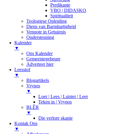
Predikante
VBO | DIDASKO
Spiritualiteit
Teologiese Opleiding
Diens van Barmhartigheid
Vennote in Getuienis
Ondersteuning
Kalender
▼
Ons Kalender
Gemeentegebeure
Adverteer hier
Leesstof
▼
Blogartikels
Vrypos
▼
Loer | Lees | Luister | Leer
Teken in | Vrypos
BLÊR
▼
Die verlore skapie
Kontak Ons
▼