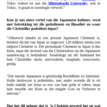
Tokio voltooi en aan die
Hitotsubashi University
, ook in
Tokio, ’n graad in sosiologie verwerf.”
Kan jy ons meer vertel van die Japannese kultuur, veral
met betrekking tot die godsdienste en filosofieë en waar
die Christelike godsdiens inpas?
“Alhoewel minder as een persent Japannese Christene is,
beteken dit dat van Japan se ongeveer 120 miljoen mense een
miljoen Christene is. Die persentasie Christene in Japan is dus
klein, maar die invloed van die Christendom op die Japannese
samelewing is beduidend. Sendelinge uit die buiteland het
baie Christelike skole, universiteite, hospitale, ensovoorts,
gestig.
“Die meeste Japannese is gelyktydig Boeddhiste en Sjintoïste.
Hulle denkwyse is politeïsties, met ander woorde dit is vir
hulle maklik om Jesus as een van baie gode te erken, maar
baie moeilik om Hom as die enigste God en Verlosser te
aanvaar.”
Hoe het dit gebeur dat jy ’n Christen geword het en wat