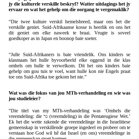
jy die kulturele verskille beskryf? Watter uitdagings het jy
ervaar en wat het gehelp om die oorgang te vergemaklik?
“Die twee kulture verskil hemelsbreed, maar ons het die
verskille geniet. Suid-Afrikaanse kosse is heerlik en ons het
dit geniet om elke naweek te braai. Vrugte is soveel
goedkoper as in Japan en boonop baie soeter.
“Julle Suid-Afrikaners is baie vriendelik. Ons kinders se
klasmaats het hulle byvoorbeeld elke oggend in die klas
omhels om hulle te verwelkom. Dit het ons kinders baie
gehelp om gou tuis te voel, want hulle kon nie Engels praat
toe ons Suid-Afrika toe gekom het nie.”
Wat was die fokus van jou MTh-verhandeling en wie was
jou studieleier?
“Die titel van my MTh-verhandeling was ‘Omhels die
vreemdeling: die גר (vreemdeling) in die Pentateugiese Wet.’
Ek het die wette rakende die vreemdelinge in die Israelitiese
gemeenskap in verskillende groepe ingedeel en probeer om te
verstaan hoe God wil hê dat Israel (en ons) vreemdelinge in
die gemeenskap moet hanteer.