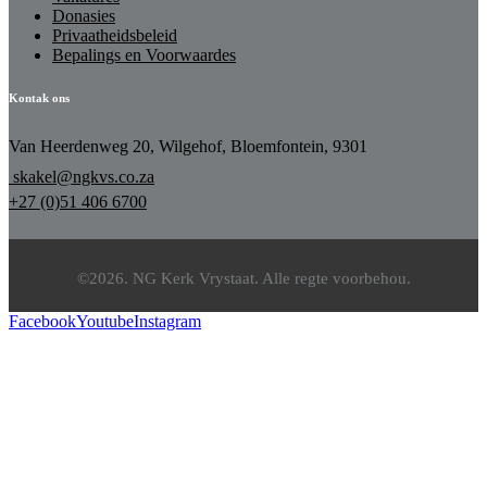
Donasies
Privaatheidsbeleid
Bepalings en Voorwaardes
Kontak ons
Van Heerdenweg 20, Wilgehof, Bloemfontein, 9301
skakel@ngkvs.co.za
+27 (0)51 406 6700
©2026. NG Kerk Vrystaat. Alle regte voorbehou.
Facebook
Youtube
Instagram