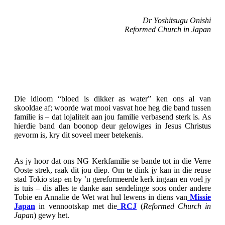
Dr Yoshitsugu Onishi
Reformed Church in Japan
Die idioom “bloed is dikker as water” ken ons al van
skooldae af; woorde wat mooi vasvat hoe heg die band tussen
familie is – dat lojaliteit aan jou familie verbasend sterk is. As
hierdie band dan boonop deur gelowiges in Jesus Christus
gevorm is, kry dit soveel meer betekenis.
As jy hoor dat ons NG Kerkfamilie se bande tot in die Verre
Ooste strek, raak dit jou diep. Om te dink jy kan in die reuse
stad Tokio stap en by ’n gereformeerde kerk ingaan en voel jy
is tuis – dis alles te danke aan sendelinge soos onder andere
Tobie en Annalie de Wet wat hul lewens in diens van
Missie
Japan
in vennootskap met die
RCJ
(
Reformed Church in
Japan
) gewy het.