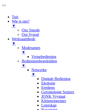
Tuis
Wie is ons?
▼
Ons Sinode
Our Synod
Werksaamhede
▼
Moderamen
▼
Vrouebediening
Bedieningsbegeleiding
▼
Netwerke
▼
Digitale Bediening
Ekologie
Erediens
Gerontologie Seniors
JONK Vrystaat
Kleingemeentes
Leierskap
Navorsing