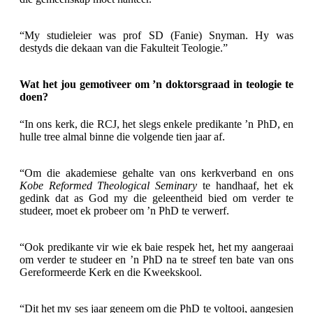
“My studieleier was prof SD (Fanie) Snyman. Hy was
destyds die dekaan van die Fakulteit Teologie.”
Wat het jou gemotiveer om ’n doktorsgraad in teologie te
doen?
“In ons kerk, die RCJ, het slegs enkele predikante ’n PhD, en
hulle tree almal binne die volgende tien jaar af.
“Om die akademiese gehalte van ons kerkverband en ons
Kobe Reformed Theological Seminary
te handhaaf, het ek
gedink dat as God my die geleentheid bied om verder te
studeer, moet ek probeer om ’n PhD te verwerf.
“Ook predikante vir wie ek baie respek het, het my aangeraai
om verder te studeer en ’n PhD na te streef ten bate van ons
Gereformeerde Kerk en die Kweekskool.
“Dit het my ses jaar geneem om die PhD te voltooi, aangesien