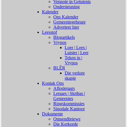
Vennote in Getuienis
Ondersteuning
Kalender
Ons Kalender
Gemeentegebeure
Adverteer hier
Leesstof
Blogartikels
Vrypos
Loer | Lees |
Luister | Leer
Teken in |
Vrypos
BLÊR
Die verlore
skapie
Kontak Ons
Aflosleraars
Leraars | Skribas |
Gemeentes
Ringskommissies
Sinodale Kantoor
Dokumente
Omsendbriewe
Die Kerkorde