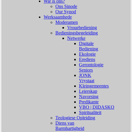
Wie is ons?
Ons Sinode
Our Synod
Werksaamhede
Moderamen
Vrouebediening
Bedieningsbegeleiding
Netwerke
Digitale
Bediening
Ekologie
Erediens
Gerontologie
Seniors
JONK
Vrystaat
Kleingemeentes
Leierskap
Navorsing
Predikante
VBO | DIDASKO
Spiritualiteit
Teologiese Opleiding
Diens van
Barmhartigheid