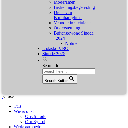
Moderamen
Bedieningsbegeleiding
Diens van
Barmhartigheid
Vennote in Getuienis
Ondersteuning
Buitengewone Sinode
| 2024
Notule
Didasko VBO
Sinode 2026
Search for:
Search Button
Close
Tuis
Wie is ons?
Ons Sinode
Our Synod
Werksaamhede