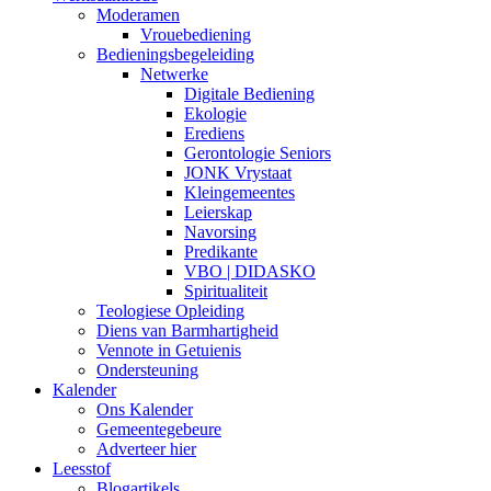
Moderamen
Vrouebediening
Bedieningsbegeleiding
Netwerke
Digitale Bediening
Ekologie
Erediens
Gerontologie Seniors
JONK Vrystaat
Kleingemeentes
Leierskap
Navorsing
Predikante
VBO | DIDASKO
Spiritualiteit
Teologiese Opleiding
Diens van Barmhartigheid
Vennote in Getuienis
Ondersteuning
Kalender
Ons Kalender
Gemeentegebeure
Adverteer hier
Leesstof
Blogartikels