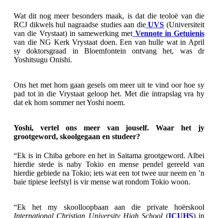
Wat dit nog meer besonders maak, is dat die teoloë van die
RCJ dikwels hul nagraadse studies aan die
UVS
(Universiteit
van die Vrystaat) in samewerking met
Vennote in Getuienis
van die NG Kerk Vrystaat doen. Een van hulle wat in April
sy doktorsgraad in Bloemfontein ontvang het, was dr
Yoshitsugu Onishi.
Ons het met hom gaan gesels om meer uit te vind oor hoe sy
pad tot in die Vrystaat geloop het. Met die intrapslag vra hy
dat ek hom sommer net Yoshi noem.
Yoshi, vertel ons meer van jouself. Waar het jy
grootgeword, skoolgegaan en studeer?
“Ek is in Chiba gebore en het in Saitama grootgeword. Albei
hierdie stede is naby Tokio en mense pendel gereeld van
hierdie gebiede na Tokio; iets wat een tot twee uur neem en ’n
baie tipiese leefstyl is vir mense wat rondom Tokio woon.
“Ek het my skoolloopbaan aan die private hoërskool
International Christian University High School
(
ICUHS
) in