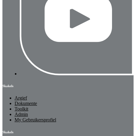
Skakels
Argief
Dokumente
Toolkit
Admin
My Gebruikersprofiel
Skakels