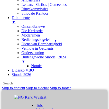
Aflosleraars
Leraars | Skribas | Gemeentes
Ringskommissies
Sinodale Kantoor
Dokumente
▼
Omsendbriewe
Die Kerkorde
Moderamen
Bedieningsbegeleiding
Diens van Barmhartigheid
Vennote in Getuienis
Ondersteuning
Buitengewone Sinode | 2024
▼
Notule
Didasko VBO
Sinode 2026
Skip to content
Skip to sidebar
Skip to footer
Tuis