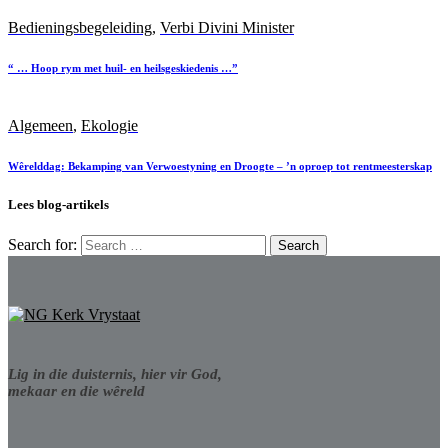
Bedieningsbegeleiding
,
Verbi Divini Minister
“ … Hoop rym met huil- en heilsgeskiedenis …”
Algemeen
,
Ekologie
Wêrelddag: Bekamping van Verwoestyning en Droogte – ’n oproep tot rentmeesterskap
Lees blog-artikels
Search for:
Lig in die duisternis, hier vir God,
mekaar en die wêreld