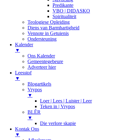
Predikante
VBO | DIDASKO
Spiritualiteit
Teologiese Opleiding
Diens van Barmhartigheid
Vennote in Getuienis
Ondersteuning
Kalender
▼
Ons Kalender
Gemeentegebeure
Adverteer hier
Leesstof
▼
Blogartikels
Vrypos
▼
Loer | Lees | Luister | Leer
Teken in | Vrypos
BLÊR
▼
Die verlore skapie
Kontak Ons
▼