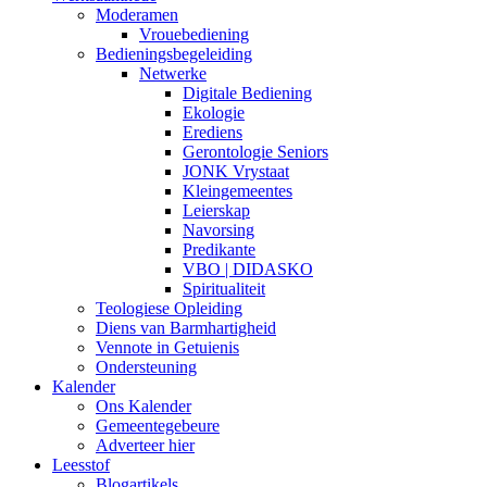
Moderamen
Vrouebediening
Bedieningsbegeleiding
Netwerke
Digitale Bediening
Ekologie
Erediens
Gerontologie Seniors
JONK Vrystaat
Kleingemeentes
Leierskap
Navorsing
Predikante
VBO | DIDASKO
Spiritualiteit
Teologiese Opleiding
Diens van Barmhartigheid
Vennote in Getuienis
Ondersteuning
Kalender
Ons Kalender
Gemeentegebeure
Adverteer hier
Leesstof
Blogartikels