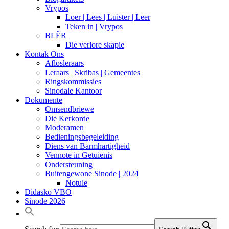
Vrypos
Loer | Lees | Luister | Leer
Teken in | Vrypos
BLÊR
Die verlore skapie
Kontak Ons
Aflosleraars
Leraars | Skribas | Gemeentes
Ringskommissies
Sinodale Kantoor
Dokumente
Omsendbriewe
Die Kerkorde
Moderamen
Bedieningsbegeleiding
Diens van Barmhartigheid
Vennote in Getuienis
Ondersteuning
Buitengewone Sinode | 2024
Notule
Didasko VBO
Sinode 2026