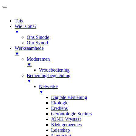
Tuis
Wie is ons?
▼
Ons Sinode
Our Synod
Werksaamhede
▼
Moderamen
▼
Vrouebediening
Bedieningsbegeleiding
▼
Netwerke
▼
Digitale Bediening
Ekologie
Erediens
Gerontologie Seniors
JONK Vrystaat
Kleingemeentes
Leierskap
Navorsing