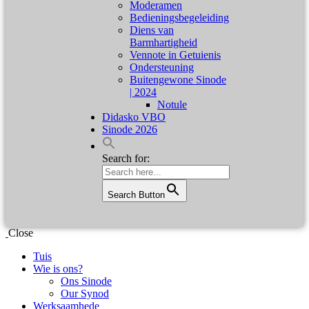
Moderamen
Bedieningsbegeleiding
Diens van
Barmhartigheid
Vennote in Getuienis
Ondersteuning
Buitengewone Sinode
| 2024
Notule
Didasko VBO
Sinode 2026
Search for:
Search Button
Close
Tuis
Wie is ons?
Ons Sinode
Our Synod
Werksaamhede