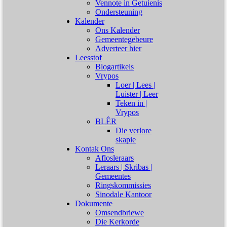
Vennote in Getuienis
Ondersteuning
Kalender
Ons Kalender
Gemeentegebeure
Adverteer hier
Leesstof
Blogartikels
Vrypos
Loer | Lees |
Luister | Leer
Teken in |
Vrypos
BLÊR
Die verlore
skapie
Kontak Ons
Aflosleraars
Leraars | Skribas |
Gemeentes
Ringskommissies
Sinodale Kantoor
Dokumente
Omsendbriewe
Die Kerkorde