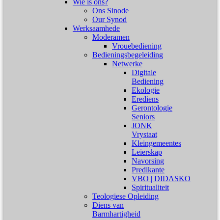
Wie is ons?
Ons Sinode
Our Synod
Werksaamhede
Moderamen
Vrouebediening
Bedieningsbegeleiding
Netwerke
Digitale
Bediening
Ekologie
Erediens
Gerontologie
Seniors
JONK
Vrystaat
Kleingemeentes
Leierskap
Navorsing
Predikante
VBO | DIDASKO
Spiritualiteit
Teologiese Opleiding
Diens van
Barmhartigheid