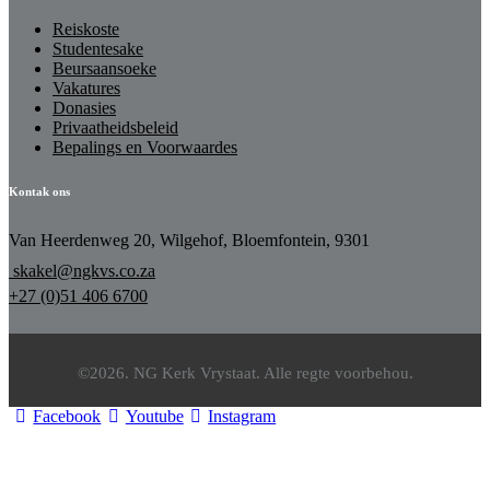
Reiskoste
Studentesake
Beursaansoeke
Vakatures
Donasies
Privaatheidsbeleid
Bepalings en Voorwaardes
Kontak ons
Van Heerdenweg 20, Wilgehof, Bloemfontein, 9301
skakel@ngkvs.co.za
+27 (0)51 406 6700
©2026. NG Kerk Vrystaat. Alle regte voorbehou.
Facebook
Youtube
Instagram