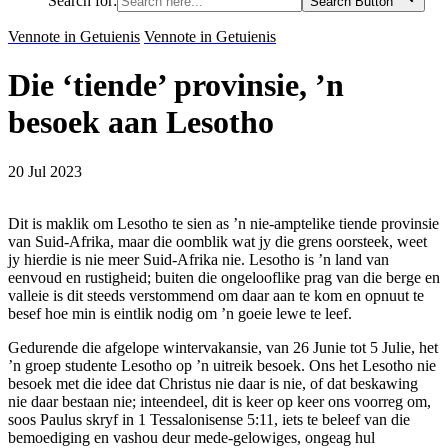
Search for:
Search Button
Vennote in Getuienis
Vennote in Getuienis
Die ‘tiende’ provinsie, ’n
besoek aan Lesotho
20 Jul 2023
Dit is maklik om Lesotho te sien as ’n nie-amptelike tiende provinsie
van Suid-Afrika, maar die oomblik wat jy die grens oorsteek, weet
jy hierdie is nie meer Suid-Afrika nie. Lesotho is ’n land van
eenvoud en rustigheid; buiten die ongelooflike prag van die berge en
valleie is dit steeds verstommend om daar aan te kom en opnuut te
besef hoe min is eintlik nodig om ’n goeie lewe te leef.
Gedurende die afgelope wintervakansie, van 26 Junie tot 5 Julie, het
’n groep studente Lesotho op ’n uitreik besoek. Ons het Lesotho nie
besoek met die idee dat Christus nie daar is nie, of dat beskawing
nie daar bestaan nie; inteendeel, dit is keer op keer ons voorreg om,
soos Paulus skryf in 1 Tessalonisense 5:11, iets te beleef van die
bemoediging en vashou deur mede-gelowiges, ongeag hul