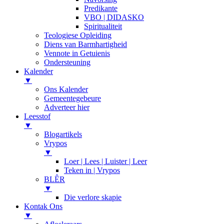
Predikante
VBO | DIDASKO
Spiritualiteit
Teologiese Opleiding
Diens van Barmhartigheid
Vennote in Getuienis
Ondersteuning
Kalender
▼
Ons Kalender
Gemeentegebeure
Adverteer hier
Leesstof
▼
Blogartikels
Vrypos
▼
Loer | Lees | Luister | Leer
Teken in | Vrypos
BLÊR
▼
Die verlore skapie
Kontak Ons
▼