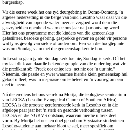
burgerskap.
Vir die eerste week het ons tyd deurgebring in Qomo-Qomong, ’n
afgeleë nedersetting in die berge van Suid-Lesotho waar daar vir die
afwesigheid van lopende water meer as vergoed word deur die
gasvryheid en openheid waarmee ons jaar na jaar ontvang word.
Hier het ons programme met die kinders van die gemeenskap
gefasiliteer, besoeke gebring, gesprekke gevoer en gebid vir persone
wat ly as gevolg van siekte of ouderdom. Een van die hoogtepunte
was om Sondag saam met die gemeenskap kerk te hou.
In Lesotho gaan jy nie Sondag kerk toe nie, Sondag
is
kerk. Dít het
my laat dink aan daardie bekende grappie van die ouderling wat vir
die predikant sê: “Preek oor enige iets, net nie oor ’n uur nie.”
Nietemin, die passie en ywer waarmee hierdie klein gemeenskap hul
geloof uitleef, was ’n inspirasie om te beleef en ’n voorreg om aan
deel te neem.
Ná die erediens het ons vetrek na Morija, die teologiese seminarium
van LECSA (Lesotho Evangelical Church of Southern Africa).
LECSA is die grootste gereformeerde kerk in Lesotho en in die
afgelope paar jaar het ’n sterk en gesonde verhouding tussen
LECSA en die NGKVS ontstaan, waarvan hierdie uitreik deel
vorm. By Morija het ons ten doel gehad om Vrystaatse studente en
Lesotho-studente aan mekaar bloot te stel, meer spesifiek om