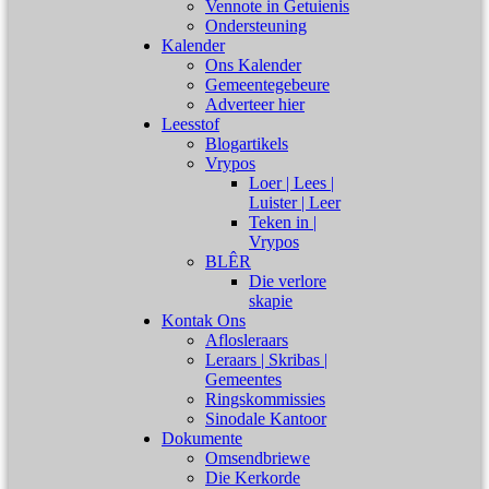
Vennote in Getuienis
Ondersteuning
Kalender
Ons Kalender
Gemeentegebeure
Adverteer hier
Leesstof
Blogartikels
Vrypos
Loer | Lees |
Luister | Leer
Teken in |
Vrypos
BLÊR
Die verlore
skapie
Kontak Ons
Aflosleraars
Leraars | Skribas |
Gemeentes
Ringskommissies
Sinodale Kantoor
Dokumente
Omsendbriewe
Die Kerkorde