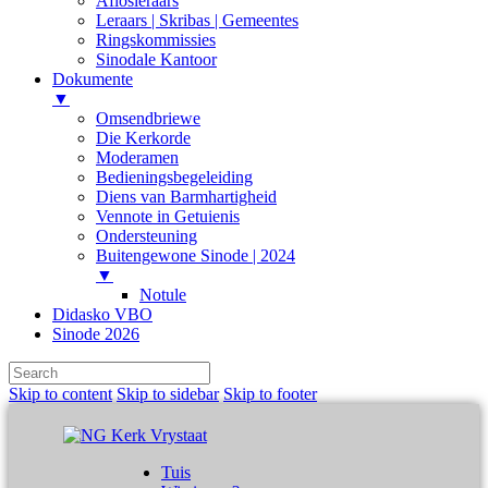
Aflosleraars
Leraars | Skribas | Gemeentes
Ringskommissies
Sinodale Kantoor
Dokumente
▼
Omsendbriewe
Die Kerkorde
Moderamen
Bedieningsbegeleiding
Diens van Barmhartigheid
Vennote in Getuienis
Ondersteuning
Buitengewone Sinode | 2024
▼
Notule
Didasko VBO
Sinode 2026
Skip to content
Skip to sidebar
Skip to footer
Tuis