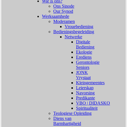
Wie is ons?
Ons Sinode
Our Synod
Werksaamhede
Moderamen
Vrouebediening
Bedieningsbegeleiding
Netwerke
Digitale
Bediening
Ekologie
Erediens
Gerontologie
Seniors
JONK
Vrystaat
Kleingemeentes
Leierskap
Navorsing
Predikante
VBO | DIDASKO
Spiritualiteit
Teologiese Opleiding
Diens van
Barmhartigheid