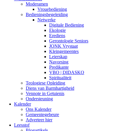
Moderamen
Vrouebediening
Bedieningsbegeleiding
Netwerke
Digitale Bediening
Ekologie
Erediens
Gerontologie Seniors
JONK Vrystaat
Kleingemeentes
Leierskap
Navorsing
Predikante
VBO | DIDASKO
Spiritualiteit
Teologiese Opleiding
Diens van Barmhartigheid
Vennote in Getuienis
Ondersteuning
Kalender
Ons Kalender
Gemeentegebeure
Adverteer hier
Leesstof
Blogartikels