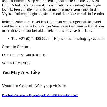
hopelik ruimte te skep waarin teologie-studente van die NGK en
LECSA hul ervarings kan deel en tentatief verhoudings kan begin
kweek. Een van die drome is dat meer en meer gemeentes in die
Vrystaat hul weg begin oopsien om ook betrokke te raak in Lesotho.
Indien hierdie kort artikel iets in jou hart wakker gemaak het, voel
asseblief vry om die kantoor van Vennote in Getuienis te kontak om
meer uit te vind oor betrokkenheid in ons pragtige buurland.
Tel: +27 (0)51 406 6729 | E-posadres: missio@ngkvs.co.za
Groete in Christus
Ds Ruan Janse van Rensburg
Sel: 071 635 2898
You May Also Like
Vennote in Getuienis
,
Werkgroep vir Islam
Kan Jesus God wees as Hy oënskynlik afhanklik is van die Vader?