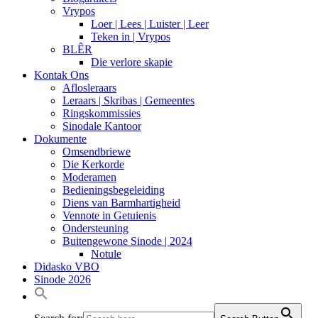
Vrypos
Loer | Lees | Luister | Leer
Teken in | Vrypos
BLÊR
Die verlore skapie
Kontak Ons
Aflosleraars
Leraars | Skribas | Gemeentes
Ringskommissies
Sinodale Kantoor
Dokumente
Omsendbriewe
Die Kerkorde
Moderamen
Bedieningsbegeleiding
Diens van Barmhartigheid
Vennote in Getuienis
Ondersteuning
Buitengewone Sinode | 2024
Notule
Didasko VBO
Sinode 2026