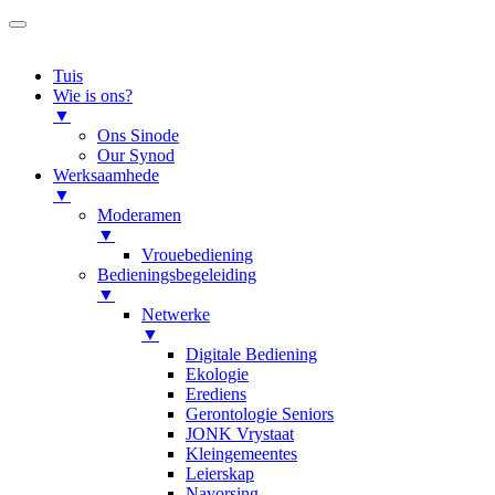
Tuis
Wie is ons?
▼
Ons Sinode
Our Synod
Werksaamhede
▼
Moderamen
▼
Vrouebediening
Bedieningsbegeleiding
▼
Netwerke
▼
Digitale Bediening
Ekologie
Erediens
Gerontologie Seniors
JONK Vrystaat
Kleingemeentes
Leierskap
Navorsing