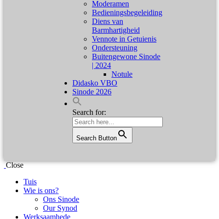
Moderamen
Bedieningsbegeleiding
Diens van
Barmhartigheid
Vennote in Getuienis
Ondersteuning
Buitengewone Sinode
| 2024
Notule
Didasko VBO
Sinode 2026
Search for:
Search Button
Close
Tuis
Wie is ons?
Ons Sinode
Our Synod
Werksaamhede