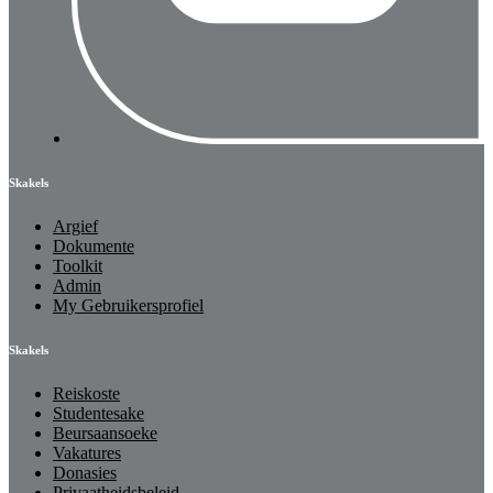
Skakels
Argief
Dokumente
Toolkit
Admin
My Gebruikersprofiel
Skakels
Reiskoste
Studentesake
Beursaansoeke
Vakatures
Donasies
Privaatheidsbeleid