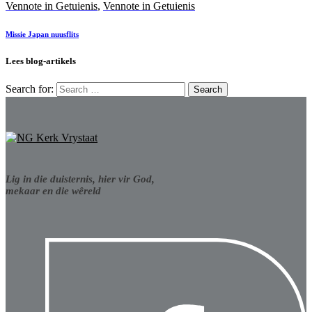
Vennote in Getuienis
,
Vennote in Getuienis
Missie Japan nuusflits
Lees blog-artikels
Search for:
Lig in die duisternis, hier vir God,
mekaar en die wêreld