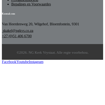
Bepalings en Voorwaardes
Kontak ons
Van Heerdenweg 20, Wilgehof, Bloemfontein, 9301
skakel@ngkvs.co.za
+27 (0)51 406 6700
©2026. NG Kerk Vrystaat. Alle regte voorbehou.
Facebook
Youtube
Instagram