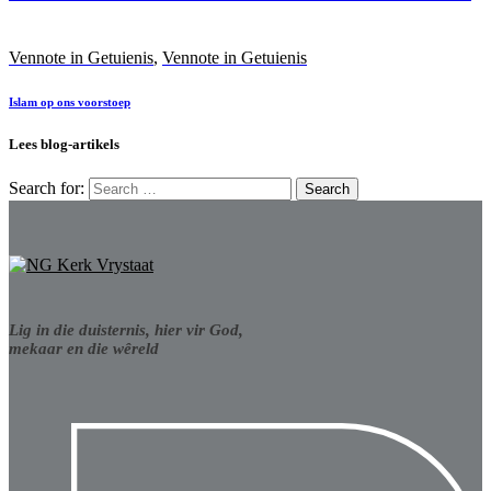
Vennote in Getuienis
,
Vennote in Getuienis
Islam op ons voorstoep
Lees blog-artikels
Search for:
Lig in die duisternis, hier vir God,
mekaar en die wêreld