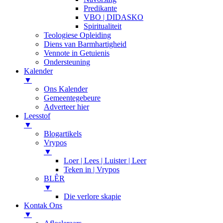
Predikante
VBO | DIDASKO
Spiritualiteit
Teologiese Opleiding
Diens van Barmhartigheid
Vennote in Getuienis
Ondersteuning
Kalender
▼
Ons Kalender
Gemeentegebeure
Adverteer hier
Leesstof
▼
Blogartikels
Vrypos
▼
Loer | Lees | Luister | Leer
Teken in | Vrypos
BLÊR
▼
Die verlore skapie
Kontak Ons
▼