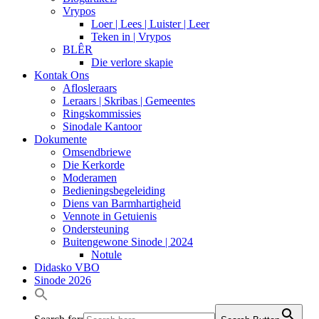
Vrypos
Loer | Lees | Luister | Leer
Teken in | Vrypos
BLÊR
Die verlore skapie
Kontak Ons
Aflosleraars
Leraars | Skribas | Gemeentes
Ringskommissies
Sinodale Kantoor
Dokumente
Omsendbriewe
Die Kerkorde
Moderamen
Bedieningsbegeleiding
Diens van Barmhartigheid
Vennote in Getuienis
Ondersteuning
Buitengewone Sinode | 2024
Notule
Didasko VBO
Sinode 2026