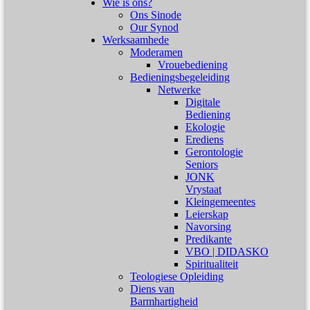
Wie is ons?
Ons Sinode
Our Synod
Werksaamhede
Moderamen
Vrouebediening
Bedieningsbegeleiding
Netwerke
Digitale
Bediening
Ekologie
Erediens
Gerontologie
Seniors
JONK
Vrystaat
Kleingemeentes
Leierskap
Navorsing
Predikante
VBO | DIDASKO
Spiritualiteit
Teologiese Opleiding
Diens van
Barmhartigheid