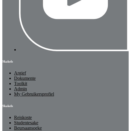
Skakels
Argief
Dokumente
Toolkit
Admin
My Gebruikersprofiel
Skakels
Reiskoste
Studentesake
Beursaansoeke