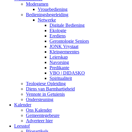
Moderamen
Vrouebediening
Bedieningsbegeleiding
Netwerke
Digitale Bediening
Ekologie
Erediens
Gerontologie Seniors
JONK Vrystaat
Kleingemeentes
Leierskap
Navorsing
Predikante
VBO | DIDASKO
Spiritualiteit
Teologiese Opleiding
Diens van Barmhartigheid
Vennote in Getuienis
Ondersteuning
Kalender
Ons Kalender
Gemeentegebeure
Adverteer hier
Leesstof
Blogartikels