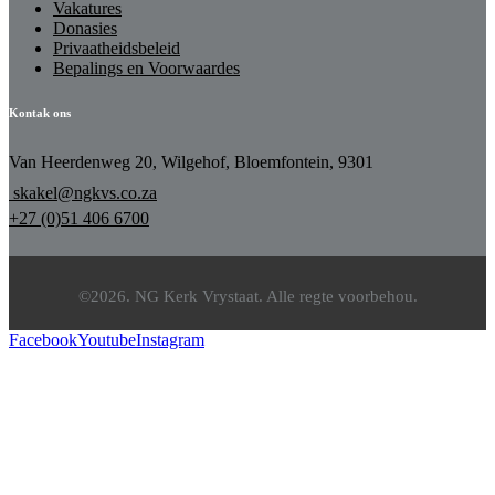
Vakatures
Donasies
Privaatheidsbeleid
Bepalings en Voorwaardes
Kontak ons
Van Heerdenweg 20, Wilgehof, Bloemfontein, 9301
skakel@ngkvs.co.za
+27 (0)51 406 6700
©2026. NG Kerk Vrystaat. Alle regte voorbehou.
Facebook
Youtube
Instagram