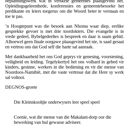
beplanningswerk wat in verskeie gemeentes plaasgevind het.
Opleidingsgeleenthede, konferensies en gemeentebesoeke het
predikante en leiers toegerus om die Woord beter te verstaan en
toe te pas.
’n Hoogtepunt was die besoek aan Nhoma waar diep, eerlike
gesprekke gevoer is met drie toordokters. Die evangelie is in
vrede gedeel, Bybelgedeeltes is bespreek en daar is saam gebid.
Alhoewel geen finale oorgawe plaasgevind het nie, is saad gesaai
en vertrou ons dat God self die harte sal aanraak.
Met dankbaarheid het ons God geprys vir genesing, voorsiening,
veiligheid en leiding. Tegelykertyd het ons volhard in gebed vir
kinders, gesinne, werkers in die bediening en vir die mense van
Noordoos-Namibië, met die vaste vertroue dat die Here sy werk
sal voltooi.
DEGNOS-groete
Die Kleinskooltjie onderwysers leer speel speel
Coenie, wat die mense van die Makalani-dorp oor die
bewerking van hul gewasse adviseer.