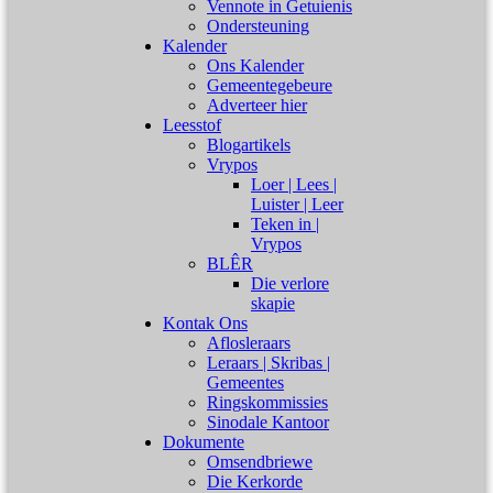
Vennote in Getuienis
Ondersteuning
Kalender
Ons Kalender
Gemeentegebeure
Adverteer hier
Leesstof
Blogartikels
Vrypos
Loer | Lees |
Luister | Leer
Teken in |
Vrypos
BLÊR
Die verlore
skapie
Kontak Ons
Aflosleraars
Leraars | Skribas |
Gemeentes
Ringskommissies
Sinodale Kantoor
Dokumente
Omsendbriewe
Die Kerkorde