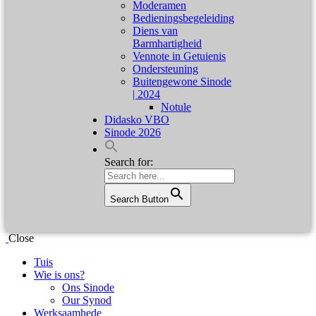
Moderamen
Bedieningsbegeleiding
Diens van
Barmhartigheid
Vennote in Getuienis
Ondersteuning
Buitengewone Sinode
| 2024
Notule
Didasko VBO
Sinode 2026
Search for:
Search Button
Close
Tuis
Wie is ons?
Ons Sinode
Our Synod
Werksaamhede