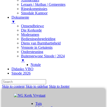
Aflosleraars
Leraars | Skribas | Gemeentes
Ringskommissies
Sinodale Kantoor
Dokumente
▼
Omsendbriewe
Die Kerkorde
Moderamen
Bedieningsbegeleiding
Diens van Barmhartigheid
Vennote in Getuienis
Ondersteuning
Buitengewone Sinode | 2024
▼
Notule
Didasko VBO
Sinode 2026
Skip to content
Skip to sidebar
Skip to footer
Tuis