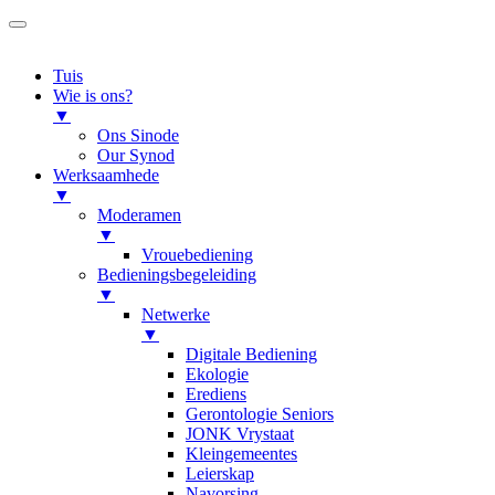
Tuis
Wie is ons?
▼
Ons Sinode
Our Synod
Werksaamhede
▼
Moderamen
▼
Vrouebediening
Bedieningsbegeleiding
▼
Netwerke
▼
Digitale Bediening
Ekologie
Erediens
Gerontologie Seniors
JONK Vrystaat
Kleingemeentes
Leierskap
Navorsing