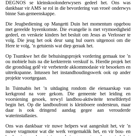
DEGNOS se kleinskoolonderwysers gedeel het. Ons was
dankbaar vir AMS se rol in die bevordering van vroeë onderwys
binne San-gemeenskappe.
Die Jeugbediening op Mangetti Duin het momentum opgebou
met gereelde byeenkomste. Die evangelie is met vrymoedigheid
gedeel, en verskeie kinders het besluit om Jesus as Verlosser te
volg. Die jeug het ook deur sang hul ouers uitgenooi om die
Here te volg, ’n getuienis wat diep geraak het.
Op Tsumkwe het die behuisingsprojek vordering gemaak toe ’n
ou mobiele huis na die kerkterrein verskuif is. Hierdie projek het
die grondslag gelê vir verbeterde akkommodasie vir besoekers en
uitreikspanne. Intussen het instandhoudingswerk ook op ander
projekte voortgegaan.
In Tsintsabis het ’n uitdaging rondom die eienaarskap van
kerkgrond na vore gekom. Die gemeente het leiding en
voorsiening gesoek, terwyl landbou-aktiwiteite terselfdertyd
begin het. Op die landboufront is kleinboere ondersteun, maar
daar is ook dringend aandag gegee aan verouderde
waterinstallasies.
Ons was dankbaar vir nuwe helpers wat aangesluit het, vir ’n
nuwe vragmotor wat die werk vergemaklik het, en vir bou- en