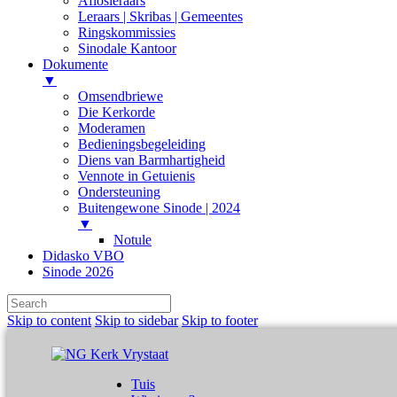
Aflosleraars
Leraars | Skribas | Gemeentes
Ringskommissies
Sinodale Kantoor
Dokumente
▼
Omsendbriewe
Die Kerkorde
Moderamen
Bedieningsbegeleiding
Diens van Barmhartigheid
Vennote in Getuienis
Ondersteuning
Buitengewone Sinode | 2024
▼
Notule
Didasko VBO
Sinode 2026
Skip to content
Skip to sidebar
Skip to footer
Tuis