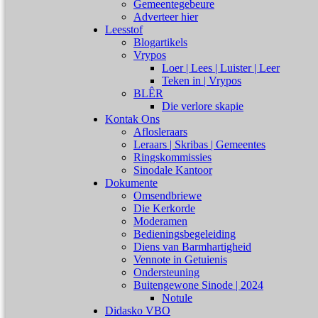
Gemeentegebeure
Adverteer hier
Leesstof
Blogartikels
Vrypos
Loer | Lees | Luister | Leer
Teken in | Vrypos
BLÊR
Die verlore skapie
Kontak Ons
Aflosleraars
Leraars | Skribas | Gemeentes
Ringskommissies
Sinodale Kantoor
Dokumente
Omsendbriewe
Die Kerkorde
Moderamen
Bedieningsbegeleiding
Diens van Barmhartigheid
Vennote in Getuienis
Ondersteuning
Buitengewone Sinode | 2024
Notule
Didasko VBO