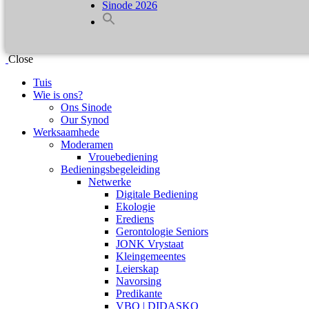
Sinode 2026
Close
Tuis
Wie is ons?
Ons Sinode
Our Synod
Werksaamhede
Moderamen
Vrouebediening
Bedieningsbegeleiding
Netwerke
Digitale Bediening
Ekologie
Erediens
Gerontologie Seniors
JONK Vrystaat
Kleingemeentes
Leierskap
Navorsing
Predikante
VBO | DIDASKO