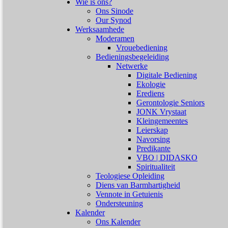
Wie is ons?
Ons Sinode
Our Synod
Werksaamhede
Moderamen
Vrouebediening
Bedieningsbegeleiding
Netwerke
Digitale Bediening
Ekologie
Erediens
Gerontologie Seniors
JONK Vrystaat
Kleingemeentes
Leierskap
Navorsing
Predikante
VBO | DIDASKO
Spiritualiteit
Teologiese Opleiding
Diens van Barmhartigheid
Vennote in Getuienis
Ondersteuning
Kalender
Ons Kalender