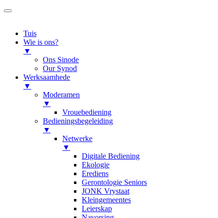
Tuis
Wie is ons?
▼
Ons Sinode
Our Synod
Werksaamhede
▼
Moderamen
▼
Vrouebediening
Bedieningsbegeleiding
▼
Netwerke
▼
Digitale Bediening
Ekologie
Erediens
Gerontologie Seniors
JONK Vrystaat
Kleingemeentes
Leierskap
Navorsing