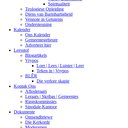
Spiritualiteit
Teologiese Opleiding
Diens van Barmhartigheid
Vennote in Getuienis
Ondersteuning
Kalender
Ons Kalender
Gemeentegebeure
Adverteer hier
Leesstof
Blogartikels
Vrypos
Loer | Lees | Luister | Leer
Teken in | Vrypos
BLÊR
Die verlore skapie
Kontak Ons
Aflosleraars
Leraars | Skribas | Gemeentes
Ringskommissies
Sinodale Kantoor
Dokumente
Omsendbriewe
Die Kerkorde
Moderamen