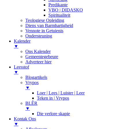
Predikante
VBO | DIDASKO
Spiritualiteit
Teologiese Opleiding
Diens van Barmhartigheid
Vennote in Getuienis
Ondersteuning
Kalender
▼
Ons Kalender
Gemeentegebeure
Adverteer hier
Leesstof
▼
Blogartikels
Vrypos
▼
Loer | Lees | Luister | Leer
Teken in | Vrypos
BLÊR
▼
Die verlore skapie
Kontak Ons
▼