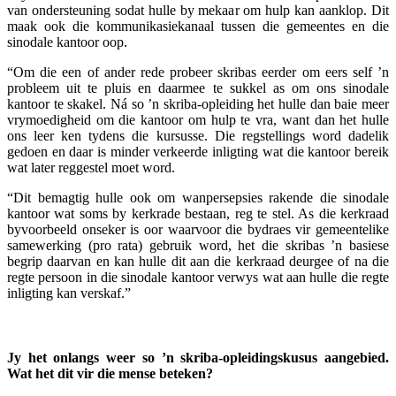
van ondersteuning sodat hulle by mekaar om hulp kan aanklop. Dit
maak ook die kommunikasiekanaal tussen die gemeentes en die
sinodale kantoor oop.
“Om die een of ander rede probeer skribas eerder om eers self ’n
probleem uit te pluis en daarmee te sukkel as om ons sinodale
kantoor te skakel. Ná so ’n skriba-opleiding het hulle dan baie meer
vrymoedigheid om die kantoor om hulp te vra, want dan het hulle
ons leer ken tydens die kursusse. Die regstellings word dadelik
gedoen en daar is minder verkeerde inligting wat die kantoor bereik
wat later reggestel moet word.
“Dit bemagtig hulle ook om wanpersepsies rakende die sinodale
kantoor wat soms by kerkrade bestaan, reg te stel. As die kerkraad
byvoorbeeld onseker is oor waarvoor die bydraes vir gemeentelike
samewerking (pro rata) gebruik word, het die skribas ’n basiese
begrip daarvan en kan hulle dit aan die kerkraad deurgee of na die
regte persoon in die sinodale kantoor verwys wat aan hulle die regte
inligting kan verskaf.”
Jy het onlangs weer so ’n skriba-opleidingskusus aangebied.
Wat het dit vir die mense beteken?