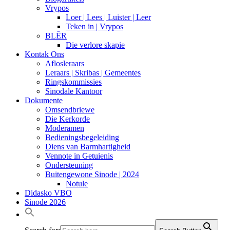
Vrypos
Loer | Lees | Luister | Leer
Teken in | Vrypos
BLÊR
Die verlore skapie
Kontak Ons
Aflosleraars
Leraars | Skribas | Gemeentes
Ringskommissies
Sinodale Kantoor
Dokumente
Omsendbriewe
Die Kerkorde
Moderamen
Bedieningsbegeleiding
Diens van Barmhartigheid
Vennote in Getuienis
Ondersteuning
Buitengewone Sinode | 2024
Notule
Didasko VBO
Sinode 2026