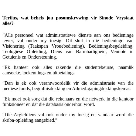
Tertius, wat behels jou posomskrywing vir Sinode Vrystaat
alles?
“Alle personeel wat administratiewe dienste aan ons bedieninge
lewer, val onder my toesig. Dit sluit in die bedieninge van
Visionering (Taakspan Vrouebediening), Bedieningsbegeleiding,
Teologiese Opleiding, Diens van Barmhartigheid, Vennote in
Getuienis en Ondersteuning.
“Ek hanteer ook alles rakende die studentebeurse, naamlik
aansoeke, toekennings en uitbetalings.
“Dan is ek ook verantwoordelik vir die administrasie van die
mediese fonds, begrafnisdekking en Admed-gapingdekkingskemas.
“Ek moet ook sorg dat die rekenaars en die netwerk in die kantoor
funksioneer en dat die databasis onderhou word.
“Die Argiefdiens val ook onder my toesig en vandaar word die
skriba-opleiding aangebied.”