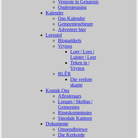
Vennote in Getuienis
Ondersteuning
Kalender
Ons Kalender
Gemeentegebeure
Adverteer hier
Leesstof
Blogartikels
Vrypos
Loer | Lees |
Luister | Leer
Teken in |
Vrypos
BLÊR
Die verlore
skapie
Kontak Ons
Aflosleraars
Leraars | Skribas |
Gemeentes
Ringskommissies
Sinodale Kantoor
Dokumente
Omsendbriewe
Die Kerkorde