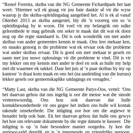
“Reneé Ferreira, skriba van die NG Gemeente Fichardtpark het laat
weet: ‘Hiermee wil ek graag vir jou baie dankie sê vir die wyse
waarop jy die skriba-opleidingsdag aangebied het. Al is ek al vanaf
Oktober 2013 as skriba aangestel, bly dit ’n voorreg om so ’n
opleidingsdag by te woon. Dit voel vir my belangrik om sulke
geleenthede te mag gebruik om seker te maak dat dit wat ek doen
nog op die regte standaard is. Dit is ook wonderlik om met ander
skribas van ander gemeentes kennis te maak. Ons leer mekaar ken,
en snaaks genoeg is die probleme wat ek ervaar ook die probleme
wat ander skribas ervaar. Dit is goed om met mekaar te gesels en
saam met jou nuwe oplossings vir die probleme te vind. Dit is vir
my lekker om my kennis met ander te deel en ook as hulle my help
met dit waarmee ek sukkel. Daar het juis al ’n paar skribas by my op
kantoor ’n draai kom maak en ons het (na aanleiding van die kursus)
lekker gesels oor gemeenskaplike uitdagings en vreugdes.’
“Matty Last, skriba van die NG Gemeente Parys-Oos, vertel: ‘Ons
het daarvan gehou dat ons ingelig is oor die mense wat die sinode
verteenwoordig. Ons hou ook daarvan dat hulle
kontakbesonderhede vir ons gegee het indien ons hulle wil kontak
rakende onsekerhede. Die inligting oor hoe om die argiewe te
benader help ook baie. Ek het daarvan gehou dat hulle ons gewys
het hoe om relevante dokumente by die regte datums te liasseer. Die
inligting is op ’n baie besondere manier oorgedra. Jy ken die
argiewe-veld deeglik en is ’n innemende en vriendelike persoon.