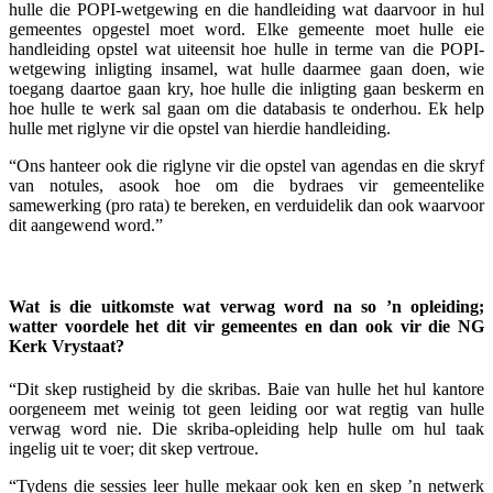
hulle die POPI-wetgewing en die handleiding wat daarvoor in hul
gemeentes opgestel moet word. Elke gemeente moet hulle eie
handleiding opstel wat uiteensit hoe hulle in terme van die POPI-
wetgewing inligting insamel, wat hulle daarmee gaan doen, wie
toegang daartoe gaan kry, hoe hulle die inligting gaan beskerm en
hoe hulle te werk sal gaan om die databasis te onderhou. Ek help
hulle met riglyne vir die opstel van hierdie handleiding.
“Ons hanteer ook die riglyne vir die opstel van agendas en die skryf
van notules, asook hoe om die bydraes vir gemeentelike
samewerking (pro rata) te bereken, en verduidelik dan ook waarvoor
dit aangewend word.”
Wat is die uitkomste wat verwag word na so ’n opleiding;
watter voordele het dit vir gemeentes en dan ook vir die NG
Kerk Vrystaat?
“Dit skep rustigheid by die skribas. Baie van hulle het hul kantore
oorgeneem met weinig tot geen leiding oor wat regtig van hulle
verwag word nie. Die skriba-opleiding help hulle om hul taak
ingelig uit te voer; dit skep vertroue.
“Tydens die sessies leer hulle mekaar ook ken en skep ’n netwerk