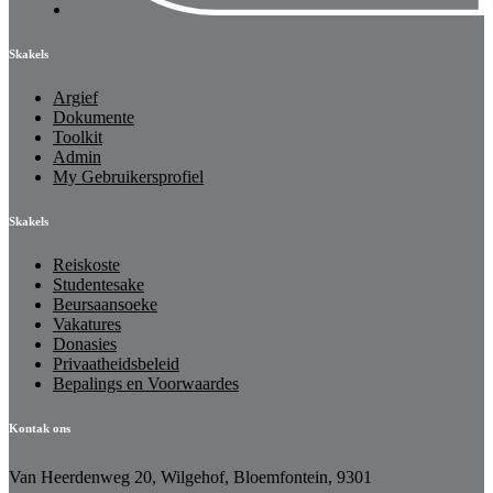
Skakels
Argief
Dokumente
Toolkit
Admin
My Gebruikersprofiel
Skakels
Reiskoste
Studentesake
Beursaansoeke
Vakatures
Donasies
Privaatheidsbeleid
Bepalings en Voorwaardes
Kontak ons
Van Heerdenweg 20, Wilgehof, Bloemfontein, 9301