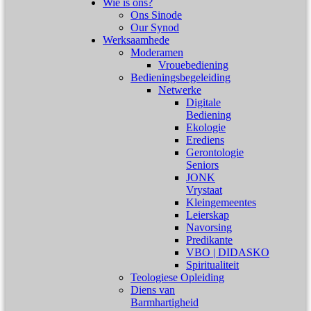
Wie is ons?
Ons Sinode
Our Synod
Werksaamhede
Moderamen
Vrouebediening
Bedieningsbegeleiding
Netwerke
Digitale
Bediening
Ekologie
Erediens
Gerontologie
Seniors
JONK
Vrystaat
Kleingemeentes
Leierskap
Navorsing
Predikante
VBO | DIDASKO
Spiritualiteit
Teologiese Opleiding
Diens van
Barmhartigheid