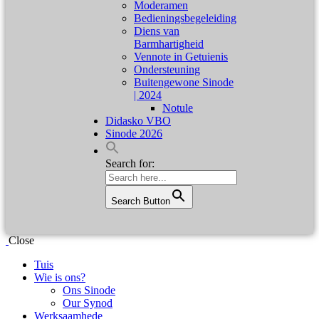
Moderamen
Bedieningsbegeleiding
Diens van
Barmhartigheid
Vennote in Getuienis
Ondersteuning
Buitengewone Sinode
| 2024
Notule
Didasko VBO
Sinode 2026
Search for:
Search Button
Close
Tuis
Wie is ons?
Ons Sinode
Our Synod
Werksaamhede