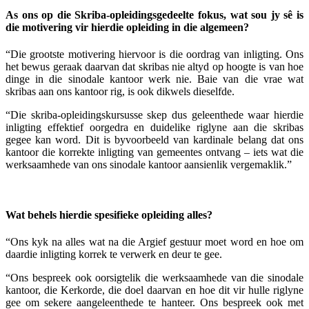
As ons op die Skriba-opleidingsgedeelte fokus, wat sou jy sê is
die motivering vir hierdie opleiding in die algemeen?
“Die grootste motivering hiervoor is die oordrag van inligting. Ons
het bewus geraak daarvan dat skribas nie altyd op hoogte is van hoe
dinge in die sinodale kantoor werk nie. Baie van die vrae wat
skribas aan ons kantoor rig, is ook dikwels dieselfde.
“Die skriba-opleidingskursusse skep dus geleenthede waar hierdie
inligting effektief oorgedra en duidelike riglyne aan die skribas
gegee kan word. Dit is byvoorbeeld van kardinale belang dat ons
kantoor die korrekte inligting van gemeentes ontvang – iets wat die
werksaamhede van ons sinodale kantoor aansienlik vergemaklik.”
Wat behels hierdie spesifieke opleiding alles?
“Ons kyk na alles wat na die Argief gestuur moet word en hoe om
daardie inligting korrek te verwerk en deur te gee.
“Ons bespreek ook oorsigtelik die werksaamhede van die sinodale
kantoor, die Kerkorde, die doel daarvan en hoe dit vir hulle riglyne
gee om sekere aangeleenthede te hanteer. Ons bespreek ook met