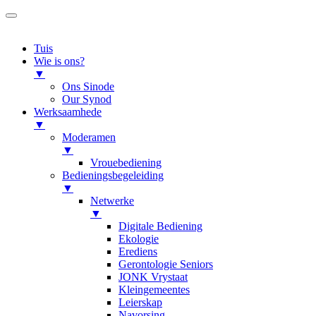
Tuis
Wie is ons?
▼
Ons Sinode
Our Synod
Werksaamhede
▼
Moderamen
▼
Vrouebediening
Bedieningsbegeleiding
▼
Netwerke
▼
Digitale Bediening
Ekologie
Erediens
Gerontologie Seniors
JONK Vrystaat
Kleingemeentes
Leierskap
Navorsing