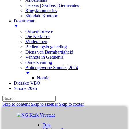
Aflosleraars
Leraars | Skribas | Gemeentes
Ringskommissies
Sinodale Kantoor
Dokumente
▼
Omsendbriewe
Die Kerkorde
Moderamen
Bedieningsbegeleiding
Diens van Barmhartigheid
Vennote in Getuienis
Ondersteuning
Buitengewone Sinode | 2024
▼
Notule
Didasko VBO
Sinode 2026
Skip to content
Skip to sidebar
Skip to footer
Tuis