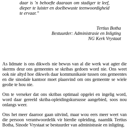
daar is ’n behoefte daaraan om stadiger te leef,
dieper te luister en doelbewuste teenwoordigheid
te ervaar.”
Tertius Botha
Bestuurder: Administrasie en Inligting
NG Kerk Vrystaat
As lidmate is ons dikwels nie bewus van al die werk wat agter die
skerms deur ons gemeentes se skribas gedoen word nie. Ons weet
ook nie altyd hoe dikwels daar kommunikasie tussen ons gemeentes
en die sinodale kantoor moet plaasvind om ons gemeente se wiele
geolie te hou nie.
Om te verseker dat ons skribas optimaal opgelei en ingelig word,
word daar gereeld skriba-opleidingskursusse aangebied, soos nou
onlangs weer.
Ons het meer daaroor gaan uitvind, maar wou eers meer weet van
die persoon verantwoordelik vir hierdie opleiding, naamlik Tertius
Botha, Sinode Vrystaat se bestuurder van administrasie en inligting.