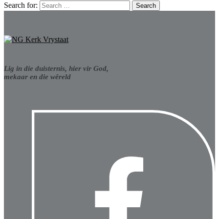
Search for:
Lig in die duisternis, hier vir God,
mekaar en die wêreld