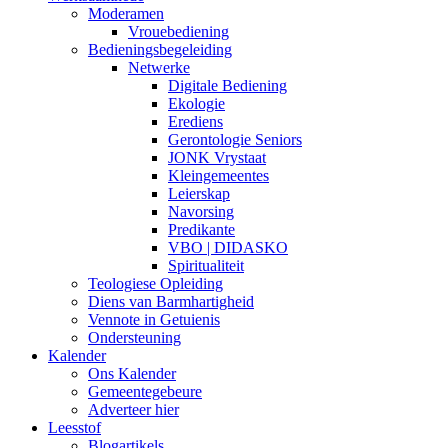
Moderamen
Vrouebediening
Bedieningsbegeleiding
Netwerke
Digitale Bediening
Ekologie
Erediens
Gerontologie Seniors
JONK Vrystaat
Kleingemeentes
Leierskap
Navorsing
Predikante
VBO | DIDASKO
Spiritualiteit
Teologiese Opleiding
Diens van Barmhartigheid
Vennote in Getuienis
Ondersteuning
Kalender
Ons Kalender
Gemeentegebeure
Adverteer hier
Leesstof
Blogartikels