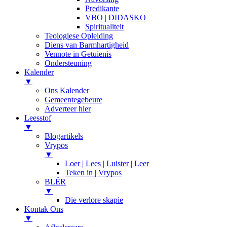
Predikante
VBO | DIDASKO
Spiritualiteit
Teologiese Opleiding
Diens van Barmhartigheid
Vennote in Getuienis
Ondersteuning
Kalender
▼
Ons Kalender
Gemeentegebeure
Adverteer hier
Leesstof
▼
Blogartikels
Vrypos
▼
Loer | Lees | Luister | Leer
Teken in | Vrypos
BLÊR
▼
Die verlore skapie
Kontak Ons
▼