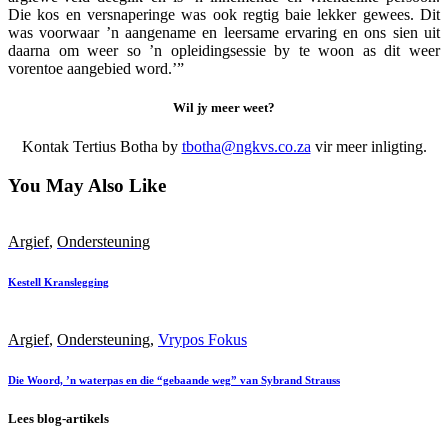
Die kos en versnaperinge was ook regtig baie lekker gewees. Dit
was voorwaar ’n aangename en leersame ervaring en ons sien uit
daarna om weer so ’n opleidingsessie by te woon as dit weer
vorentoe aangebied word.’”
Wil jy meer weet?
Kontak Tertius Botha by
tbotha@ngkvs.co.za
vir meer inligting.
You May Also Like
Argief
,
Ondersteuning
Kestell Kranslegging
Argief
,
Ondersteuning
,
Vrypos Fokus
Die Woord, ’n waterpas en die “gebaande weg” van Sybrand Strauss
Lees blog-artikels