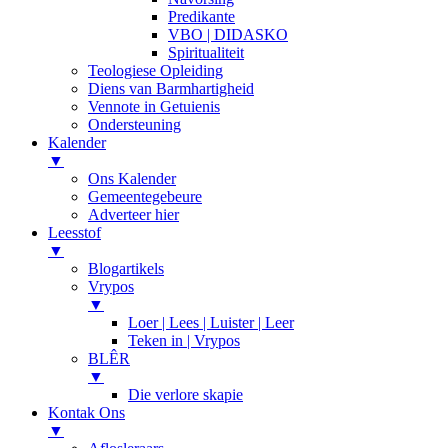
Predikante
VBO | DIDASKO
Spiritualiteit
Teologiese Opleiding
Diens van Barmhartigheid
Vennote in Getuienis
Ondersteuning
Kalender
▼
Ons Kalender
Gemeentegebeure
Adverteer hier
Leesstof
▼
Blogartikels
Vrypos
▼
Loer | Lees | Luister | Leer
Teken in | Vrypos
BLÊR
▼
Die verlore skapie
Kontak Ons
▼