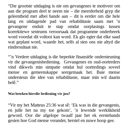
“Die grootste uitdaging is nie om gevangenes te motiveer om
aan die program deel te neem nie – die meerderheid gryp die
geleentheid met albei hande aan – dit is eerder om die hele
lang en uitdagende pad van rehabilitasie saam met ’n
gevangene enduit te stap omdat oorplasings tussen
korrektiewe sentrums veroorsaak dat programme onderbreek
word voordat dit voltooi kan word. Ek glo egter dat elke saad
wat geplant word, waarde het, selfs al sien ons nie altyd die
eindresultaat nie.
“’n Verdere uitdaging is die beperkte finansiële ondersteuning
vir die gevangenisbediening. Gevangenes en oud-oortreders
vind dikwels min simpatie omdat hul oortredings soveel
mense en gemeenskappe seergemaak het. Baie mense
ondersteun die idee van rehabilitasie, maar min wil daarin
belê.”
Wat beteken hierdie bediening vir jou?
“Vir my het Matteus 25:36 wat sê: ‘Ek was in die gevangenis,
en julle het na my toe gekom’, ’n lewende werklikheid
geword. Oor die afgelope twaalf jaar het ek eerstehands
gesien hoe God mense verander, herstel en nuwe hoop gee.