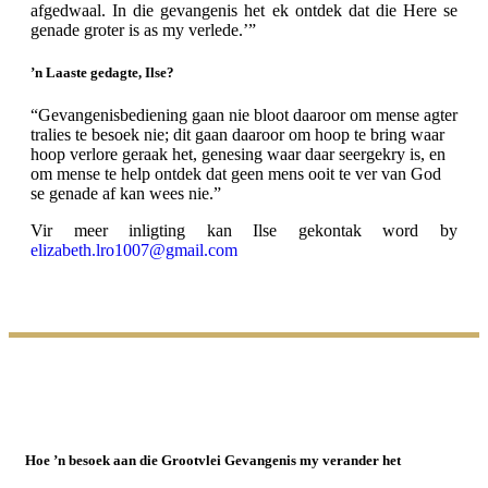
afgedwaal. In die gevangenis het ek ontdek dat die Here se
genade groter is as my verlede.’”
’n Laaste gedagte, Ilse?
“Gevangenisbediening gaan nie bloot daaroor om mense agter
tralies te besoek nie; dit gaan daaroor om hoop te bring waar
hoop verlore geraak het, genesing waar daar seergekry is, en
om mense te help ontdek dat geen mens ooit te ver van God
se genade af kan wees nie.”
Vir meer inligting kan Ilse gekontak word by
elizabeth.lro1007@gmail.com
Hoe ’n besoek aan die Grootvlei Gevangenis my verander het