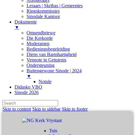
Aflosleraars
Leraars | Skribas | Gemeentes
Ringskommissies
Sinodale Kantoor
Dokumente
▼
Omsendbriewe
Die Kerkorde
Moderamen
Bedieningsbegeleiding
Diens van Barmhartigheid
Vennote in Getuienis
Ondersteuning
Buitengewone Sinode | 2024
▼
Notule
Didasko VBO
Sinode 2026
Skip to content
Skip to sidebar
Skip to footer
Tuis