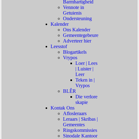
Barmhartigheid
Vennote in
Getuienis
Ondersteuning
Kalender
Ons Kalender
Gemeentegebeure
Adverteer hier
Leesstof
Blogartikels
Vrypos
Loer | Lees
| Luister |
Leer
Teken in |
Vrypos
BLÊR
Die verlore
skapie
Kontak Ons
Aflosleraars
Leraars | Skribas |
Gemeentes
Ringskommissies
Sinodale Kantoor