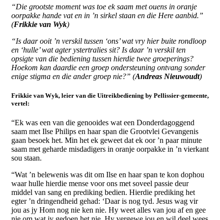
“Die grootste moment was toe ek saam met ouens in oranje
oorpakke hande vat en in ’n sirkel staan en die Here aanbid.”
(
Frikkie van Wyk
)
“Is daar ooit ’n verskil tussen ‘ons’ wat vry hier buite rondloop
en ‘hulle’ wat agter ystertralies sit? Is daar ’n verskil ten
opsigte van die bediening tussen hierdie twee groeperings?
Hoekom kan daardie een groep ondersteuning ontvang sonder
enige stigma en die ander groep nie?” (
Andreas Nieuwoudt
)
Frikkie van Wyk, leier van die Uitreikbediening by Pellissier-gemeente,
vertel:
“Ek was een van die genooides wat een Donderdagoggend
saam met Ilse Philips en haar span die Grootvlei Gevangenis
gaan besoek het. Min het ek geweet dat ek oor ’n paar minute
saam met geharde misdadigers in oranje oorpakke in ’n vierkant
sou staan.
“Wat ’n belewenis was dit om Ilse en haar span te kon dophou
waar hulle hierdie mense voor ons met soveel passie deur
middel van sang en prediking bedien. Hierdie prediking het
egter ’n dringendheid gehad: ‘Daar is nog tyd. Jesus wag vir
jou as jy Hom nog nie ken nie. Hy weet alles van jou af en gee
nie om wat jy gedoen het nie. Hy vergewe jou en wil deel wees