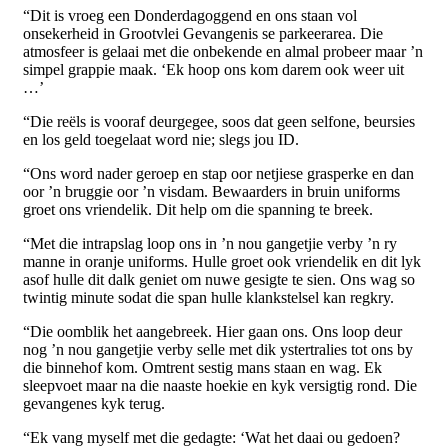
“Dit is vroeg een Donderdagoggend en ons staan vol
onsekerheid in Grootvlei Gevangenis se parkeerarea. Die
atmosfeer is gelaai met die onbekende en almal probeer maar ’n
simpel grappie maak. ‘Ek hoop ons kom darem ook weer uit
…’
“Die reëls is vooraf deurgegee, soos dat geen selfone, beursies
en los geld toegelaat word nie; slegs jou ID.
“Ons word nader geroep en stap oor netjiese grasperke en dan
oor ’n bruggie oor ’n visdam. Bewaarders in bruin uniforms
groet ons vriendelik. Dit help om die spanning te breek.
“Met die intrapslag loop ons in ’n nou gangetjie verby ’n ry
manne in oranje uniforms. Hulle groet ook vriendelik en dit lyk
asof hulle dit dalk geniet om nuwe gesigte te sien. Ons wag so
twintig minute sodat die span hulle klankstelsel kan regkry.
“Die oomblik het aangebreek. Hier gaan ons. Ons loop deur
nog ’n nou gangetjie verby selle met dik ystertralies tot ons by
die binnehof kom. Omtrent sestig mans staan en wag. Ek
sleepvoet maar na die naaste hoekie en kyk versigtig rond. Die
gevangenes kyk terug.
“Ek vang myself met die gedagte: ‘Wat het daai ou gedoen?