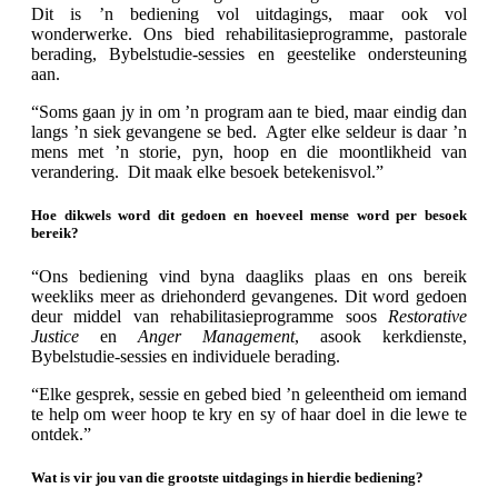
Dit is ’n bediening vol uitdagings, maar ook vol
wonderwerke. Ons bied rehabilitasieprogramme, pastorale
berading, Bybelstudie-sessies en geestelike ondersteuning
aan.
“Soms gaan jy in om ’n program aan te bied, maar eindig dan
langs ’n siek gevangene se bed. Agter elke seldeur is daar ’n
mens met ’n storie, pyn, hoop en die moontlikheid van
verandering. Dit maak elke besoek betekenisvol.”
Hoe dikwels word dit gedoen en hoeveel mense word per besoek
bereik?
“Ons bediening vind byna daagliks plaas en ons bereik
weekliks meer as driehonderd gevangenes. Dit word gedoen
deur middel van rehabilitasieprogramme soos
Restorative
Justice
en
Anger Management
, asook kerkdienste,
Bybelstudie-sessies en individuele berading.
“Elke gesprek, sessie en gebed bied ’n geleentheid om iemand
te help om weer hoop te kry en sy of haar doel in die lewe te
ontdek.”
Wat is vir jou van die grootste uitdagings in hierdie bediening?