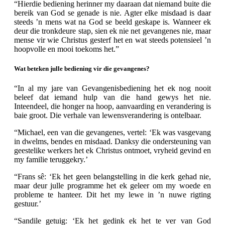
“Hierdie bediening herinner my daaraan dat niemand buite die
bereik van God se genade is nie. Agter elke misdaad is daar
steeds ’n mens wat na God se beeld geskape is. Wanneer ek
deur die tronkdeure stap, sien ek nie net gevangenes nie, maar
mense vir wie Christus gesterf het en wat steeds potensieel ’n
hoopvolle en mooi toekoms het.”
Wat beteken julle bediening vir die gevangenes?
“In al my jare van Gevangenisbediening het ek nog nooit
beleef dat iemand hulp van die hand gewys het nie.
Inteendeel, die honger na hoop, aanvaarding en verandering is
baie groot. Die verhale van lewensverandering is ontelbaar.
“Michael, een van die gevangenes, vertel: ‘Ek was vasgevang
in dwelms, bendes en misdaad. Danksy die ondersteuning van
geestelike werkers het ek Christus ontmoet, vryheid gevind en
my familie teruggekry.’
“Frans sê: ‘Ek het geen belangstelling in die kerk gehad nie,
maar deur julle programme het ek geleer om my woede en
probleme te hanteer. Dit het my lewe in ’n nuwe rigting
gestuur.’
“Sandile getuig: ‘Ek het gedink ek het te ver van God