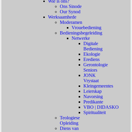
Wie is ons?
Ons Sinode
Our Synod
Werksaamhede
Moderamen
Vrouebediening
Bedieningsbegeleiding
Netwerke
Digitale
Bediening
Ekologie
Erediens
Gerontologie
Seniors
JONK
Vrystaat
Kleingemeentes
Leierskap
Navorsing
Predikante
VBO | DIDASKO
Spiritualiteit
Teologiese
Opleiding
Diens van