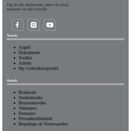
Lig in die duisternis, hier vir God,
mekaar en die wêreld
Skakels
Argief
Dokumente
Toolkit
Admin
My Gebruikersprofiel
Skakels
Reiskoste
Studentesake
Beursaansoeke
Vakatures
Donasies
Privaatheidsbeleid
Bepalings en Voorwaardes