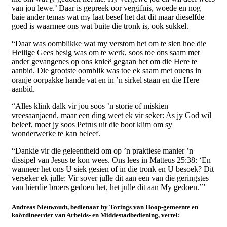
van jou lewe.’ Daar is gepreek oor vergifnis, woede en nog
baie ander temas wat my laat besef het dat dit maar dieselfde
goed is waarmee ons wat buite die tronk is, ook sukkel.
“Daar was oomblikke wat my verstom het om te sien hoe die
Heilige Gees besig was om te werk, soos toe ons saam met
ander gevangenes op ons knieë gegaan het om die Here te
aanbid. Die grootste oomblik was toe ek saam met ouens in
oranje oorpakke hande vat en in ’n sirkel staan en die Here
aanbid.
“Alles klink dalk vir jou soos ’n storie of miskien
vreesaanjaend, maar een ding weet ek vir seker: As jy God wil
beleef, moet jy soos Petrus uit die boot klim om sy
wonderwerke te kan beleef.
“Dankie vir die geleentheid om op ’n praktiese manier ’n
dissipel van Jesus te kon wees. Ons lees in Matteus 25:38: ‘En
wanneer het ons U siek gesien of in die tronk en U besoek? Dit
verseker ek julle: Vir sover julle dit aan een van die geringstes
van hierdie broers gedoen het, het julle dit aan My gedoen.’”
Andreas Nieuwoudt, bedienaar by Torings van Hoop-gemeente en
koördineerder van Arbeids- en Middestadbediening, vertel: