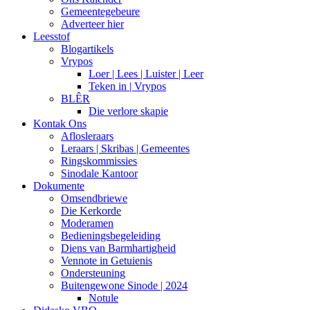
Gemeentegebeure
Adverteer hier
Leesstof
Blogartikels
Vrypos
Loer | Lees | Luister | Leer
Teken in | Vrypos
BLÊR
Die verlore skapie
Kontak Ons
Aflosleraars
Leraars | Skribas | Gemeentes
Ringskommissies
Sinodale Kantoor
Dokumente
Omsendbriewe
Die Kerkorde
Moderamen
Bedieningsbegeleiding
Diens van Barmhartigheid
Vennote in Getuienis
Ondersteuning
Buitengewone Sinode | 2024
Notule