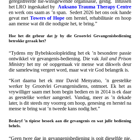
geregistreerde nie-winsgewende organisasie, gestig. Intussen
het LRO ingeskakel by
Auksano Trauma Therapy Centre
en werk ons saam as ’n span. Sedert 2026 het ons ook hande
gevat met
Towers of Hope
om herstel, rehabilitasie en hoop
aan mense wat dit die nodigste het, te bring.”
Hoe het dit gebeur dat jy by die Grootvlei Gevangenisbediening
betrokke geraak het?
“Tydens my Bybelskoolopleiding het ek ’n besondere passie
ontwikkel vir gevangenis-bediening. Die vak
Jail and Prison
Ministry
het my oë oopgemaak vir mense wat dikwels deur
die samelewing vergeet word, maar wat vir God belangrik is.
“Kort daarna het ek mnr David Menyatso, ’n geestelike
werker by Grootvlei Gevangenisdiens, ontmoet. Ek het as
vrywilliger saam met hom begin bedien en in 2014 is ek daar
as geestelike werker aangestel. Vandag, meer as ’n dekade
later, is dit steeds my voorreg om hoop, genesing en herstel na
mense te bring wat ’n tweede kans nodig het.”
Beskryf ’n tipiese besoek aan die gevangenis en wat julle bediening
behels.
“Geen twee dae in gevangenisbediening is ooit dieselfde nie.