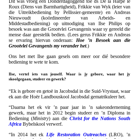
Dit was vroeg een Donderdagoggend toe ds De la Harpe le
Roux (Diens van Barmhartigheid), Frikkie van Wyk (leier van
die
Uitreikbediening by Pellissier-gemeente) en Andreas
Nieuwoudt (koördineerder van Arbeids- en
Middestadbediening) op uitnodiging van Ilse Philips op
besoek was aan die Grootvlei Gevangenis waar sy gereeld die
mense daar geestelik bedien. (Lees gerus Frikkie en Andreas
se ervaring hiervan onderaan:
Hoe ’n Besoek aan die
Grootvlei Gevangenis my verander het
.)
Ons het met Ilse gaan gesels om meer oor dié besondere
bediening te wete te kom.
Ilse, vertel iets van jouself. Waar is jy gebore, waar het jy
skoolgegaan, studeer en gewerk?
“Ek is gebore en getoë in Jacobsdal in die Suid-Vrystaat, waar
ek aan die Hoër Landbouskool Jacobsdal gematrikuleer het.
“Daarna het ek vir ’n paar jaar in ’n sakeonderneming
gewerk, maar het in 2012 begin studeer en ’n Diploma in
Bediening (
Ministry
) aan die
Christ for the Nations South
Africa
Bybelskool verwerf.
“In 2014 het ek
Life Restoration Outreaches
(LRO), ’n