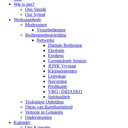
Wie is ons?
Ons Sinode
Our Synod
Werksaamhede
Moderamen
Vrouebediening
Bedieningsbegeleiding
Netwerke
Digitale Bediening
Ekologie
Erediens
Gerontologie Seniors
JONK Vrystaat
Kleingemeentes
Leierskap
Navorsing
Predikante
VBO | DIDASKO
Spiritualiteit
Teologiese Opleiding
Diens van Barmhartigheid
Vennote in Getuienis
Ondersteuning
Kalender
Ons Kalender