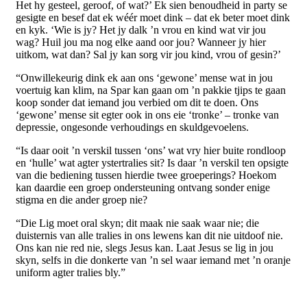
Het hy gesteel, geroof, of wat?’ Ek sien benoudheid in party se
gesigte en besef dat ek wéér moet dink – dat ek beter moet dink
en kyk. ‘Wie is jy? Het jy dalk ’n vrou en kind wat vir jou
wag? Huil jou ma nog elke aand oor jou? Wanneer jy hier
uitkom, wat dan? Sal jy kan sorg vir jou kind, vrou of gesin?’
“Onwillekeurig dink ek aan ons ‘gewone’ mense wat in jou
voertuig kan klim, na Spar kan gaan om ’n pakkie tjips te gaan
koop sonder dat iemand jou verbied om dit te doen. Ons
‘gewone’ mense sit egter ook in ons eie ‘tronke’ – tronke van
depressie, ongesonde verhoudings en skuldgevoelens.
“Is daar ooit ’n verskil tussen ‘ons’ wat vry hier buite rondloop
en ‘hulle’ wat agter ystertralies sit? Is daar ’n verskil ten opsigte
van die bediening tussen hierdie twee groeperings? Hoekom
kan daardie een groep ondersteuning ontvang sonder enige
stigma en die ander groep nie?
“Die Lig moet oral skyn; dit maak nie saak waar nie; die
duisternis van alle tralies in ons lewens kan dit nie uitdoof nie.
Ons kan nie red nie, slegs Jesus kan. Laat Jesus se lig in jou
skyn, selfs in die donkerte van ’n sel waar iemand met ’n oranje
uniform agter tralies bly.”