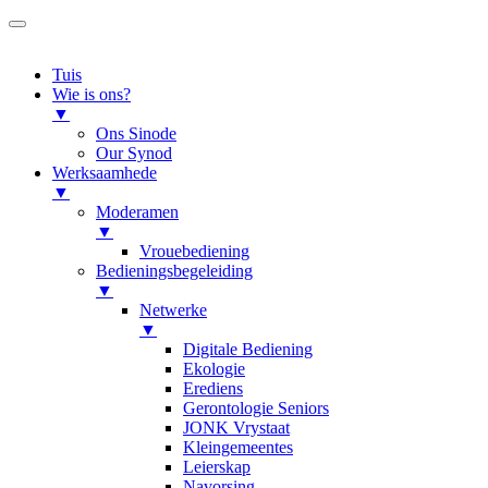
Tuis
Wie is ons?
▼
Ons Sinode
Our Synod
Werksaamhede
▼
Moderamen
▼
Vrouebediening
Bedieningsbegeleiding
▼
Netwerke
▼
Digitale Bediening
Ekologie
Erediens
Gerontologie Seniors
JONK Vrystaat
Kleingemeentes
Leierskap
Navorsing