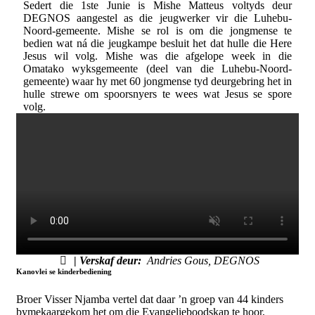
Sedert die 1ste Junie is Mishe Matteus voltyds deur
DEGNOS aangestel as die jeugwerker vir die Luhebu-
Noord-gemeente. Mishe se rol is om die jongmense te
bedien wat ná die jeugkampe besluit het dat hulle die Here
Jesus wil volg. Mishe was die afgelope week in die
Omatako wyksgemeente (deel van die Luhebu-Noord-
gemeente) waar hy met 60 jongmense tyd deurgebring het in
hulle strewe om spoorsnyers te wees wat Jesus se spore
volg.
|
Verskaf deur:
Andries Gous, DEGNOS
Kanovlei se kinderbediening
Broer Visser Njamba vertel dat daar ’n groep van 44 kinders
bymekaargekom het om die Evangelieboodskap te hoor,