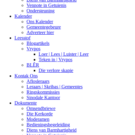
Vennote in Getuienis
Ondersteuning
Kalender
Ons Kalender
Gemeentegebeure
Adverteer hier
Leesstof
Blogartikels
Vrypos
Loer | Lees | Luister | Leer
Teken in | Vrypos
BLÊR
Die verlore skapie
Kontak Ons
Aflosleraars
Leraars | Skribas | Gemeentes
Ringskommissies
Sinodale Kantoor
Dokumente
Omsendbriewe
Die Kerkorde
Moderamen
Bedieningsbegeleiding
Diens van Barmhartigheid