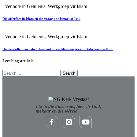
,
Vennote in Getuienis
Werkgroep vir Islam
Die offerfees in Islam en die vraag oor Ismael of Isak
,
Vennote in Getuienis
Werkgroep vir Islam
Die verskille tussen die Christendom en Islam vasgevat in tabelvorm – Nr 1
Lees blog-artikels
Lig in die duisternis, hier vir God,
mekaar en die wêreld