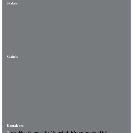
Skakels
Skakels
Kontak ons
Van Heerdenweg 20, Wilgehof, Bloemfontein, 9301