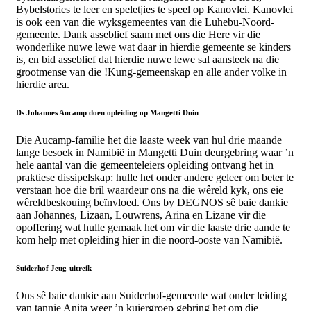
Bybelstories te leer en speletjies te speel op Kanovlei. Kanovlei
is ook een van die wyksgemeentes van die Luhebu-Noord-
gemeente. Dank asseblief saam met ons die Here vir die
wonderlike nuwe lewe wat daar in hierdie gemeente se kinders
is, en bid asseblief dat hierdie nuwe lewe sal aansteek na die
grootmense van die !Kung-gemeenskap en alle ander volke in
hierdie area.
Ds Johannes Aucamp doen opleiding op Mangetti Duin
Die Aucamp-familie het die laaste week van hul drie maande
lange besoek in Namibië in Mangetti Duin deurgebring waar ’n
hele aantal van die gemeenteleiers opleiding ontvang het in
praktiese dissipelskap: hulle het onder andere geleer om beter te
verstaan hoe die bril waardeur ons na die wêreld kyk, ons eie
wêreldbeskouing beïnvloed. Ons by DEGNOS sê baie dankie
aan Johannes, Lizaan, Louwrens, Arina en Lizane vir die
opoffering wat hulle gemaak het om vir die laaste drie aande te
kom help met opleiding hier in die noord-ooste van Namibië.
Suiderhof Jeug-uitreik
Ons sê baie dankie aan Suiderhof-gemeente wat onder leiding
van tannie Anita weer ’n kuiergroep gebring het om die