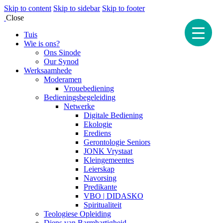
Skip to content
Skip to sidebar
Skip to footer
Close
Tuis
Wie is ons?
Ons Sinode
Our Synod
Werksaamhede
Moderamen
Vrouebediening
Bedieningsbegeleiding
Netwerke
Digitale Bediening
Ekologie
Erediens
Gerontologie Seniors
JONK Vrystaat
Kleingemeentes
Leierskap
Navorsing
Predikante
VBO | DIDASKO
Spiritualiteit
Teologiese Opleiding
Diens van Barmhartigheid