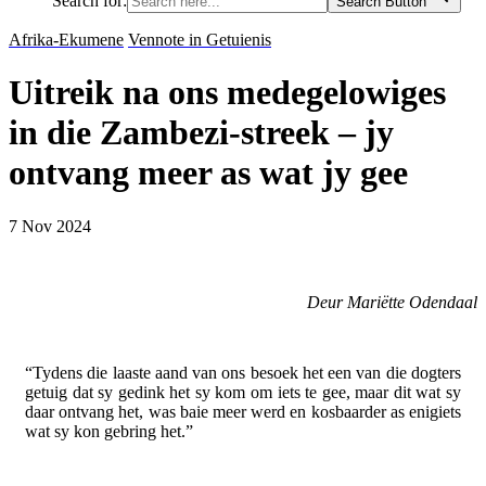
Search for:
Search Button
Afrika-Ekumene
Vennote in Getuienis
Uitreik na ons medegelowiges
in die Zambezi-streek – jy
ontvang meer as wat jy gee
7 Nov 2024
Deur Mariëtte Odendaal
“Tydens die laaste aand van ons besoek het een van die dogters
getuig dat sy gedink het sy kom om iets te gee, maar dit wat sy
daar ontvang het, was baie meer werd en kosbaarder as enigiets
wat sy kon gebring het.”