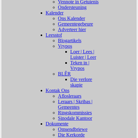
Vennote in Getuienis
Ondersteuning
Kalender
Ons Kalender
Gemeentegebeure
Adverteer hier
Leesstof
Blogartikels
Vrypos
Loer | Lees |
Luister | Leer
Teken in |
Vrypos
BLÊR
Die verlore
skapie
Kontak Ons
Aflosleraars
Leraars | Skribas |
Gemeentes
Ringskommissies
Sinodale Kantoor
Dokumente
Omsendbriewe
Die Kerkorde