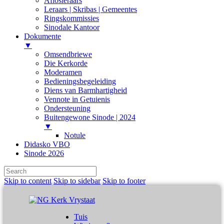
Aflosleraars
Leraars | Skribas | Gemeentes
Ringskommissies
Sinodale Kantoor
Dokumente
▼
Omsendbriewe
Die Kerkorde
Moderamen
Bedieningsbegeleiding
Diens van Barmhartigheid
Vennote in Getuienis
Ondersteuning
Buitengewone Sinode | 2024
▼
Notule
Didasko VBO
Sinode 2026
Skip to content
Skip to sidebar
Skip to footer
Tuis