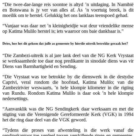
“Die twee-dae-lange reis soontoe is altyd ’n uitdaging. In Namibië
en Botswana is jy ver van alles af. As ’n voertuig breek, is dit
moeilik om te herstel. Gelukkig het ons lanklaas teenspoed gehad.
“Vanjaar was daar net ’n kleinigheidjie wat deur vriendelike mense
op Katima Mulilo herstel is; iets waaroor ons baie dankbaar is.”
Dries, hoe het dit gekom dat julle as gemeente by hierdie uitreik betrokke geraak het?
“Die Zambezi-uitreik is al jare lank deel van die NG Kerk Vrystaat
se werksaamhede toe daar nog predikante in sinodale diens was vir
Diens van Barmhartigheid en Sending.
“Die Vrystaat was toe betrokke by die dienswerk in die destydse
Caprivi, veral rondom die hoofstad, Katima Mulilo; van die
Zambezirivier weswaarts, ’n hele klompie kilometer in die rigting
van Rundu. Rondom Katima Mulilo is daar ook ’n hele klompie
nedersettings.
“Aanvanklik was die NG Sendingkerk daar werksaam en met die
stigting van die Verenigende Gereformeerde Kerk (VGK) in 1994
het die ring daar deel van die VGK geword.
“Tydens die proses van afwenteling is die werk vanaf die
sendingkantoor toe verdeel tussen verskillende ringe en gemeentes.