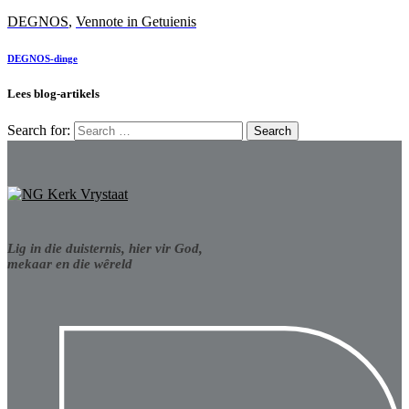
DEGNOS
,
Vennote in Getuienis
DEGNOS-dinge
Lees blog-artikels
Search for:
Lig in die duisternis, hier vir God,
mekaar en die wêreld