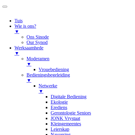
Tuis
Wie is ons?
▼
Ons Sinode
Our Synod
Werksaamhede
▼
Moderamen
▼
Vrouebediening
Bedieningsbegeleiding
▼
Netwerke
▼
Digitale Bediening
Ekologie
Erediens
Gerontologie Seniors
JONK Vrystaat
Kleingemeentes
Leierskap
Navorsing