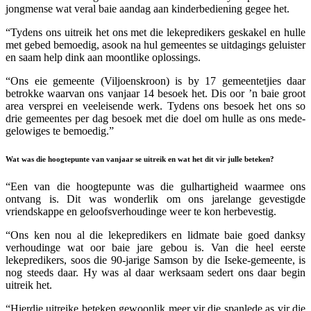
jongmense wat veral baie aandag aan kinderbediening gegee het.
“Tydens ons uitreik het ons met die lekepredikers geskakel en hulle
met gebed bemoedig, asook na hul gemeentes se uitdagings geluister
en saam help dink aan moontlike oplossings.
“Ons eie gemeente (Viljoenskroon) is by 17 gemeentetjies daar
betrokke waarvan ons vanjaar 14 besoek het. Dis oor ’n baie groot
area versprei en veeleisende werk. Tydens ons besoek het ons so
drie gemeentes per dag besoek met die doel om hulle as ons mede-
gelowiges te bemoedig.”
Wat was die hoogtepunte van vanjaar se uitreik en wat het dit vir julle beteken?
“Een van die hoogtepunte was die gulhartigheid waarmee ons
ontvang is. Dit was wonderlik om ons jarelange gevestigde
vriendskappe en geloofsverhoudinge weer te kon herbevestig.
“Ons ken nou al die lekepredikers en lidmate baie goed danksy
verhoudinge wat oor baie jare gebou is. Van die heel eerste
lekepredikers, soos die 90-jarige Samson by die Iseke-gemeente, is
nog steeds daar. Hy was al daar werksaam sedert ons daar begin
uitreik het.
“Hierdie uitreike beteken gewoonlik meer vir die spanlede as vir die