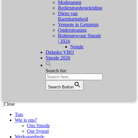
Moderamen
Bedieningsbegeleiding
Diens van
Barmhartigheid
Vennote in Getuienis
Ondersteuning
Buitengewone Sinode
| 2024
Notule
Didasko VBO
Sinode 2026
Search for:
Search Button
Close
Tuis
Wie is ons?
Ons Sinode
Our Synod
Werksaamhede