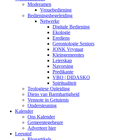
Moderamen
Vrouebediening
Bedieningsbegeleiding
Netwerke
Digitale Bediening
Ekologie
Erediens
Gerontologie Seniors
JONK Vrystaat
Kleingemeentes
Leierskap
Navorsing
Predikante
VBO | DIDASKO
Spiritualiteit
Teologiese Opleiding
Diens van Barmhartigheid
Vennote in Getuienis
Ondersteuning
Kalender
Ons Kalender
Gemeentegebeure
Adverteer hier
Leesstof
Blogartikels