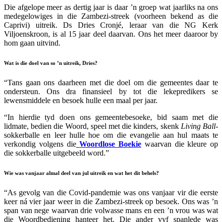
Die afgelope meer as dertig jaar is daar ’n groep wat jaarliks na ons
medegelowiges in die Zambezi-streek (voorheen bekend as die
Caprivi) uitreik. Ds Dries Cronjé, leraar van die NG Kerk
Viljoenskroon, is al 15 jaar deel daarvan. Ons het meer daaroor by
hom gaan uitvind.
Wat is die doel van so ’n uitreik, Dries?
“Tans gaan ons daarheen met die doel om die gemeentes daar te
ondersteun. Ons dra finansieel by tot die lekepredikers se
lewensmiddele en besoek hulle een maal per jaar.
“In hierdie tyd doen ons gemeentebesoeke, bid saam met die
lidmate, bedien die Woord, speel met die kinders, skenk
Living Ball
-
sokkerballe en leer hulle hoe om die evangelie aan hul maats te
verkondig volgens die
Woordlose Boekie
waarvan die kleure op
die sokkerballe uitgebeeld word.”
Wie was vanjaar almal deel van jul uitreik en wat het dit behels?
“As gevolg van die Covid-pandemie was ons vanjaar vir die eerste
keer ná vier jaar weer in die Zambezi-streek op besoek. Ons was ’n
span van nege waarvan drie volwasse mans en een ’n vrou was wat
die Woordbediening hanteer het. Die ander vyf spanlede was