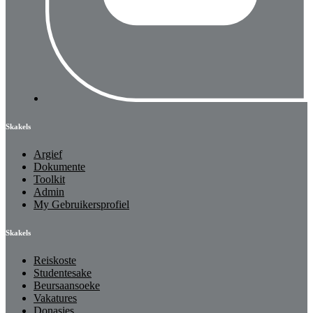
Skakels
Argief
Dokumente
Toolkit
Admin
My Gebruikersprofiel
Skakels
Reiskoste
Studentesake
Beursaansoeke
Vakatures
Donasies