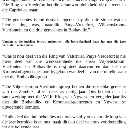
Die Ring van Vredefort het die verantwoordelikheid vir die werk in
die Caprivi aanvaar.
“Die gemeentes is toe destyds ingedeel by die drie streke wat in
hierdie ring was, naamlik Parys-Vredefort, Viljoenskroon-
Vierfontein en die drie gemeentes in Bothaville.”
Vandag is die indeling ietwat anders en julle betrokkenheid daar het met die jare
verander. Vertel meer.
“Ons is nou deel van die Ring van Valsrivier. Parys-Vredefort is nie
meer deel van die werksaamhede nie, maar Viljoenskroon-
Vierfontein en Bothaville is nog deel daarvan en dan het die
Kroonstad-gemeentes nou bygekom wat deel is van die uitreik saam
met die Bothaville-groep.
“Die Viljoenskroon-Vierfonteingroep bedien die oostelike gedeelte
van die Zambezi al vir meer as dertig jaar. Ons bedien daar in
samewerking met die VGK Ring van Ngwese en vergader jaarliks
met die Bothaville- en Kroonstad-gemeentes en Ngwese se
uitvoerende komitee.
“Hulle deel dan hul behoeftes met ons waarby ons deur die loop van
die jaar betrokke is en ons maak dit dan deel van ons voorbereiding
vir die volgende jaar.