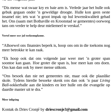
“Dis mense wat swaar kry en baie arm is. Verlede jaar het hulle ook
gebuk gegaan onder ’n geweldige droogte. Hulle kon geen oeste
insamel nie; iets wat ’n groot impak op hul lewenskwaliteit gehad
het. Ons (saam met Bothaville en Kroonstad se gemeentes) oorweeg
tans om verder te help deur mieliemeel te verskaf.”
Vertel meer oor jul toekomsplanne.
“Alhoewel ons finansies beperk is, hoop ons om in die toekoms nog
meer betrokke te kan raak.
“Ek hoop ook dat ons volgende jaar weer met ’n groter span
soontoe kan gaan. Hoe groter die span is, hoe meer kan ons doen.
Ons kan dan ook by meer mense uitkom.
“Ons besoek dan nie net gemeentes nie, maar ook die plaaslike
skole. Tydens hierdie besoeke skenk ons dan ook ’n paar
Living
Ball
-sokkerballe aan die kinders en leer hulle om die evangelie op
daardie manier uit te dra.”
Meer inligting
Kontak ds Dries Cronjé by
driescronje3@gmail.com