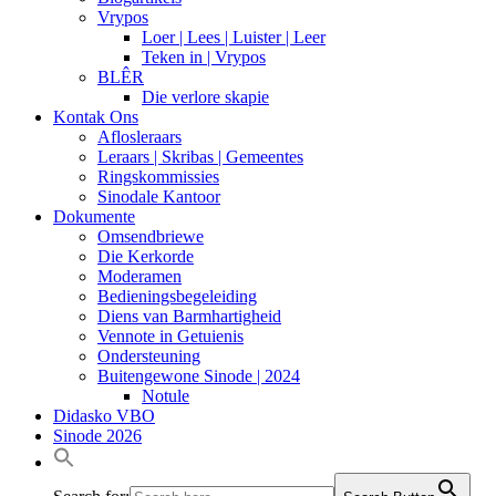
Vrypos
Loer | Lees | Luister | Leer
Teken in | Vrypos
BLÊR
Die verlore skapie
Kontak Ons
Aflosleraars
Leraars | Skribas | Gemeentes
Ringskommissies
Sinodale Kantoor
Dokumente
Omsendbriewe
Die Kerkorde
Moderamen
Bedieningsbegeleiding
Diens van Barmhartigheid
Vennote in Getuienis
Ondersteuning
Buitengewone Sinode | 2024
Notule
Didasko VBO
Sinode 2026