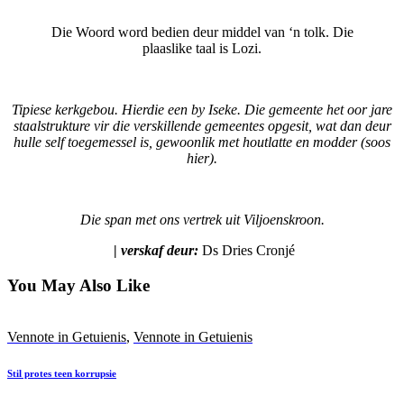
Die Woord word bedien deur middel van ‘n tolk. Die
plaaslike taal is Lozi.
Tipiese kerkgebou. Hierdie een by Iseke. Die gemeente het oor jare
staalstrukture vir die verskillende gemeentes opgesit, wat dan deur
hulle self toegemessel is, gewoonlik met houtlatte en modder (soos
hier).
Die span met ons vertrek uit Viljoenskroon.
|
verskaf deur:
Ds Dries Cronjé
You May Also Like
Vennote in Getuienis
,
Vennote in Getuienis
Stil protes teen korrupsie