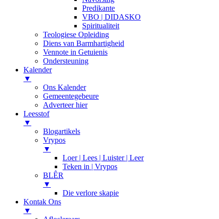
Predikante
VBO | DIDASKO
Spiritualiteit
Teologiese Opleiding
Diens van Barmhartigheid
Vennote in Getuienis
Ondersteuning
Kalender
▼
Ons Kalender
Gemeentegebeure
Adverteer hier
Leesstof
▼
Blogartikels
Vrypos
▼
Loer | Lees | Luister | Leer
Teken in | Vrypos
BLÊR
▼
Die verlore skapie
Kontak Ons
▼