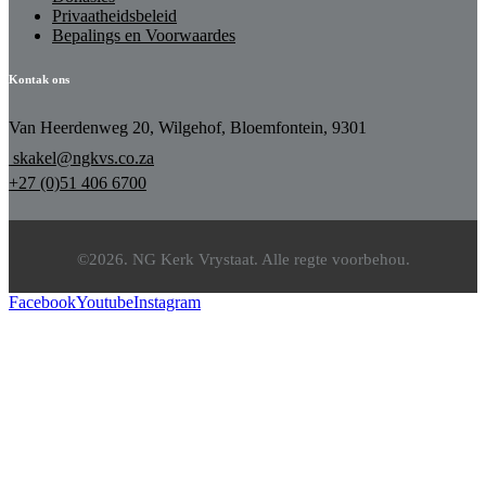
Privaatheidsbeleid
Bepalings en Voorwaardes
Kontak ons
Van Heerdenweg 20, Wilgehof, Bloemfontein, 9301
skakel@ngkvs.co.za
+27 (0)51 406 6700
©2026. NG Kerk Vrystaat. Alle regte voorbehou.
Facebook
Youtube
Instagram