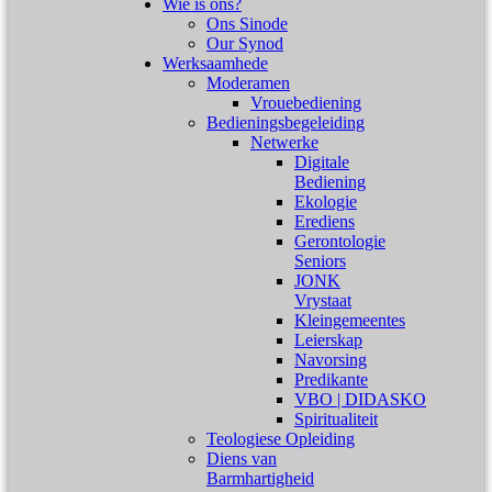
Wie is ons?
Ons Sinode
Our Synod
Werksaamhede
Moderamen
Vrouebediening
Bedieningsbegeleiding
Netwerke
Digitale
Bediening
Ekologie
Erediens
Gerontologie
Seniors
JONK
Vrystaat
Kleingemeentes
Leierskap
Navorsing
Predikante
VBO | DIDASKO
Spiritualiteit
Teologiese Opleiding
Diens van
Barmhartigheid