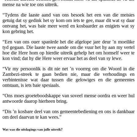
mense na wie toe ons uitreik.
“Tydens die laaste aand van ons besoek het een van die meisies
getuig dat sy gedink het sy kom om iets te gee, maar dit wat sy daar
ontvang het, was baie meer werd en kosbaarder as enigiets wat sy
kon gebring het.
“Een van ons ouer spanlede het die afgelope jare deur ’n moeilike
tyd gegaan. Die laaste twee aande om die vuur het hy aan my vertel
hoe die Here hom op hierdie uitreik gehelp het om homself weer te
kon vind; dat hy die Here weer ervaar het as deel van sy lewe.
“Vir my persoonlik is dit nie net ’n voorreg om die Woord in die
Zambezi-streek te gaan bedien nie, maar die verhoudings en
verbintenisse wat daar tussen die gelowiges en die gemeentes
ontstaan, is iets baie spesiaals.
“Ons moes groeteboodskappe van soveel mense oordra en weer hul
antwoorde daarop hierheen bring.
“Dis ’n kosbare deel van ons gemeentebediening en ons is dankbaar
om deel daarvan te kan wees.”
Wat was die uitdagings van julle uitreik?