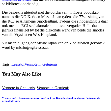
se biblioteek oorhandig.
Die besoek is afgesluit met die oordra van ’n groete-boodskap
namens die NG Kerk en Missie Japan tydens die 77ste sitting van
die RCJ se Algemene Sinodesitting. Tydens die sinodesitting is daar
ook met die RCJ se diakonale kommissie vergader. Hulle dra
jaarliks finansieel by tot die diakonale werk van beide die sinodes
van die Vrystaat en Wes-Kaapland.
Vir meer inligting oor Missie Japan kan dr Nico Mostert gekontak
word by missio@ngkvs.co.za.
Tags:
Leesstof
Vennote in Getuienis
You May Also Like
Vennote in Getuienis
,
Vennote in Getuienis
Vennote in Getuienis in samewerking met die Barnabasfund bied aan: Fokus op die
vervolgde kerk