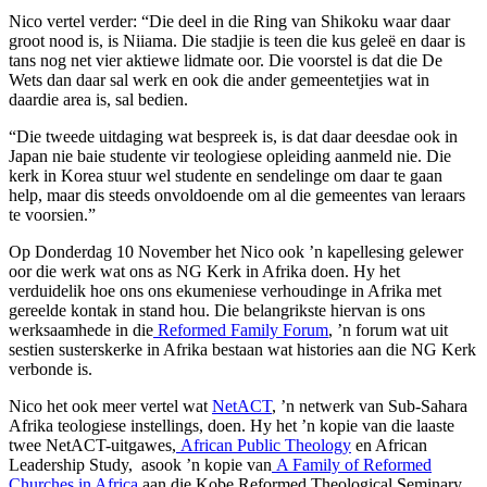
Nico vertel verder: “Die deel in die Ring van Shikoku waar daar
groot nood is, is Niiama. Die stadjie is teen die kus geleë en daar is
tans nog net vier aktiewe lidmate oor. Die voorstel is dat die De
Wets dan daar sal werk en ook die ander gemeentetjies wat in
daardie area is, sal bedien.
“Die tweede uitdaging wat bespreek is, is dat daar deesdae ook in
Japan nie baie studente vir teologiese opleiding aanmeld nie. Die
kerk in Korea stuur wel studente en sendelinge om daar te gaan
help, maar dis steeds onvoldoende om al die gemeentes van leraars
te voorsien.”
Op Donderdag 10 November het Nico ook ’n kapellesing gelewer
oor die werk wat ons as NG Kerk in Afrika doen. Hy het
verduidelik hoe ons ons ekumeniese verhoudinge in Afrika met
gereelde kontak in stand hou. Die belangrikste hiervan is ons
werksaamhede in die
Reformed Family Forum
, ’n forum wat uit
sestien susterskerke in Afrika bestaan wat histories aan die NG Kerk
verbonde is.
Nico het ook meer vertel wat
NetACT
, ’n netwerk van Sub-Sahara
Afrika teologiese instellings, doen. Hy het ’n kopie van die laaste
twee NetACT-uitgawes,
African Public Theology
en African
Leadership Study, asook ’n kopie van
A Family of Reformed
Churches in Africa
aan die Kobe Reformed Theological Seminary