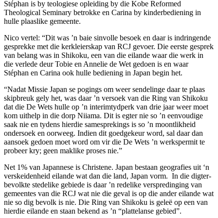
Stéphan is by teologiese opleiding by die Kobe Reformed
Theological Seminary betrokke en Carina by kinderbediening in
hulle plaaslike gemeente.
Nico vertel: “Dit was ’n baie sinvolle besoek en daar is indringende
gesprekke met die kerkleierskap van RCJ gevoer. Die eerste gesprek
van belang was in Shikoku, een van die eilande waar die werk in
die verlede deur Tobie en Annelie de Wet gedoen is en waar
Stéphan en Carina ook hulle bediening in Japan begin het.
“Nadat Missie Japan se pogings om weer sendelinge daar te plaas
skipbreuk gely het, was daar ’n versoek van die Ring van Shikoku
dat die De Wets hulle op ’n interimtydperk van drie jaar weer moet
kom uithelp in die dorp Niiama. Dit is egter nie so ’n eenvoudige
saak nie en tydens hierdie samesprekings is so ’n moontlikheid
ondersoek en oorweeg. Indien dit goedgekeur word, sal daar dan
aansoek gedoen moet word om vir die De Wets ’n werkspermit te
probeer kry; geen maklike proses nie.”
Net 1% van Japannese is Christene. Japan bestaan geografies uit ‘n
verskeidenheid eilande wat dan die land, Japan vorm. In die digter-
bevolkte stedelike gebiede is daar ’n redelike verspredinging van
gemeentes van die RCJ wat nie die geval is op die ander eilande wat
nie so dig bevolk is nie. Die Ring van Shikoku is geleë op een van
hierdie eilande en staan bekend as ’n “plattelanse gebied”.