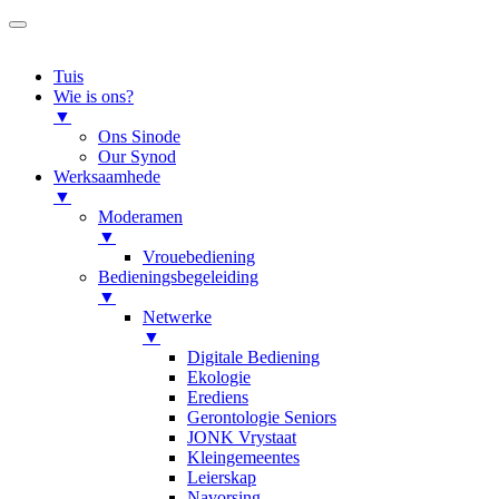
Tuis
Wie is ons?
▼
Ons Sinode
Our Synod
Werksaamhede
▼
Moderamen
▼
Vrouebediening
Bedieningsbegeleiding
▼
Netwerke
▼
Digitale Bediening
Ekologie
Erediens
Gerontologie Seniors
JONK Vrystaat
Kleingemeentes
Leierskap
Navorsing