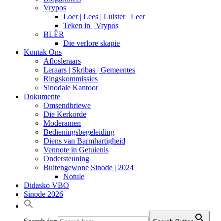
Vrypos
Loer | Lees | Luister | Leer
Teken in | Vrypos
BLÊR
Die verlore skapie
Kontak Ons
Aflosleraars
Leraars | Skribas | Gemeentes
Ringskommissies
Sinodale Kantoor
Dokumente
Omsendbriewe
Die Kerkorde
Moderamen
Bedieningsbegeleiding
Diens van Barmhartigheid
Vennote in Getuienis
Ondersteuning
Buitengewone Sinode | 2024
Notule
Didasko VBO
Sinode 2026