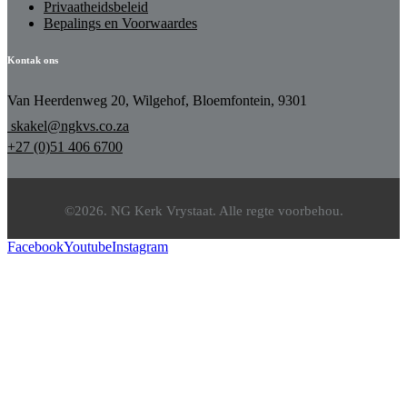
Privaatheidsbeleid
Bepalings en Voorwaardes
Kontak ons
Van Heerdenweg 20, Wilgehof, Bloemfontein, 9301
skakel@ngkvs.co.za
+27 (0)51 406 6700
©2026. NG Kerk Vrystaat. Alle regte voorbehou.
Facebook
Youtube
Instagram