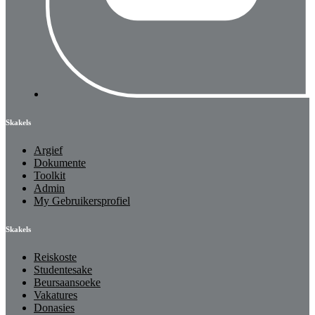
Skakels
Argief
Dokumente
Toolkit
Admin
My Gebruikersprofiel
Skakels
Reiskoste
Studentesake
Beursaansoeke
Vakatures
Donasies