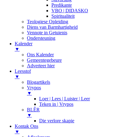
Predikante
VBO | DIDASKO
Spiritualiteit
Teologiese Opleiding
Diens van Barmhartigheid
Vennote in Getuienis
Ondersteuning
Kalender
▼
Ons Kalender
Gemeentegebeure
Adverteer hier
Leesstof
▼
Blogartikels
Vrypos
▼
Loer | Lees | Luister | Leer
Teken in | Vrypos
BLÊR
▼
Die verlore skapie
Kontak Ons
▼