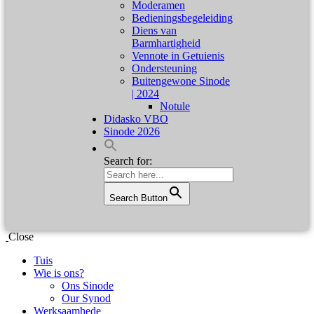
Moderamen
Bedieningsbegeleiding
Diens van
Barmhartigheid
Vennote in Getuienis
Ondersteuning
Buitengewone Sinode
| 2024
Notule
Didasko VBO
Sinode 2026
Search for:
Search Button
Close
Tuis
Wie is ons?
Ons Sinode
Our Synod
Werksaamhede