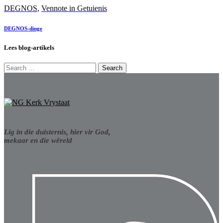
DEGNOS
,
Vennote in Getuienis
DEGNOS-dinge
Lees blog-artikels
Search
for:
Lig in die duisternis, hier vir God,
mekaar en die wêreld