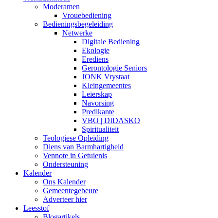
Moderamen
Vrouebediening
Bedieningsbegeleiding
Netwerke
Digitale Bediening
Ekologie
Erediens
Gerontologie Seniors
JONK Vrystaat
Kleingemeentes
Leierskap
Navorsing
Predikante
VBO | DIDASKO
Spiritualiteit
Teologiese Opleiding
Diens van Barmhartigheid
Vennote in Getuienis
Ondersteuning
Kalender
Ons Kalender
Gemeentegebeure
Adverteer hier
Leesstof
Blogartikels