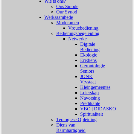
Wie is ons?
Ons Sinode
Our Synod
Werksaamhede
Moderamen
Vrouebediening
Bedieningsbegeleiding
Netwerke
Digitale
Bediening
Ekologie
Erediens
Gerontologie
Seniors
JONK
Vrystaat
Kleingemeentes
Leierskap
Navorsing
Predikante
VBO | DIDASKO
Spiritualiteit
Teologiese Opleiding
Diens van
Barmhartigheid