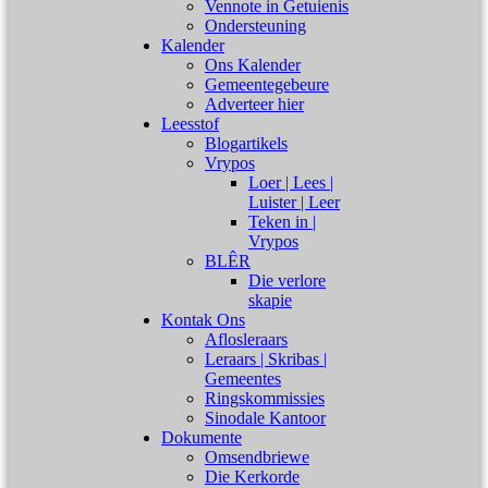
Vennote in Getuienis
Ondersteuning
Kalender
Ons Kalender
Gemeentegebeure
Adverteer hier
Leesstof
Blogartikels
Vrypos
Loer | Lees |
Luister | Leer
Teken in |
Vrypos
BLÊR
Die verlore
skapie
Kontak Ons
Aflosleraars
Leraars | Skribas |
Gemeentes
Ringskommissies
Sinodale Kantoor
Dokumente
Omsendbriewe
Die Kerkorde