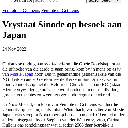
Search for:
Search Button
Vennote in Getuienis
Vennote in Getuienis
Vrystaat Sinode op besoek aan
Japan
24 Nov 2022
Christus se opdrag aan sy dissipels om die Goeie Boodskap tot aan
die uithoeke van die aarde te gaan bring, kom by ’n mens op as jy
van
Missie Japan
hoor. Dis ’n gesamentlike getuienisaksie van die
NG Kerk en ander Gereformeerde Kerke in Suid-Afrika, wat in
noue vennootskap met die Reformed Church in Japan (RCJ) staan.
Hierdie vrywillige geloofsaksie word ondersteun deur individue,
groepe, gemeentes en wyer kerkverbande regoor die wêreld.
Dr Nico Mostert, direkteur van Vennote in Getuienis wat hierdie
vennootskap bestuur, en ds Johan Winterbach, voorsitter van Missie
Japan, was vroeg in November op besoek aan die RCJ en het onder
andere tuisgegaan by dr Stéphan van der Watt en sy vrou, Carina.
Hulle is ons sendelingpaar wat al sedert 2008 daar betrokke is.