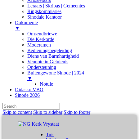
Aflosleraars
Leraars | Skribas | Gemeentes
Ringskommissies
Sinodale Kantoor
Dokumente
▼
Omsendbriewe
Die Kerkorde
Moderamen
Bedieningsbegeleiding
Diens van Barmhartigheid
Vennote in Getuienis
Ondersteuning
Buitengewone Sinode | 2024
▼
Notule
Didasko VBO
Sinode 2026
Skip to content
Skip to sidebar
Skip to footer
Tuis