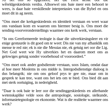
wêreldgeskiedenis verdra. Alhoewel ons baie meer een behoort te
wees, is daar baie verskillende interpretasies van die Bybel en ons
moet dit in ag neem.
“Ons moet die kerkgeskiedenis en identiteit verstaan en weet waar
ons vandaan kom en waarom ons hiermee besig is. Ons moet die
sending-voorveronderstellings waarmee ons kerk werk, verstaan.
“In ons Gereformeerde teologie is daar die uitverkiesingsleer en vir
enige gestuurde is dit goed om te weet: Dis nie van my afhanklik om
mense te red nie; ek is nie die Messias nie, ek getuig net oor die Lig.
Net God weet wie Hy uitverkies het en daarom moet ons as
gelowiges getuig sonder voorbehoud of vooroordeel.”
“Ons moet ook ander godsdienste verstaan, soos Islam, omdat daar
al hoe meer Moslems in ons midde is. Intergodsdienstige dialoog is
dus belangrik; nie om ons geloof prys te gee nie, maar om in
gesprek te kan tree, want ons het iets om te bied. Ons bied dit aan
met sterk oortuiging, in nederigheid.
“Daar is ook baie te leer oor die sendinggeskiedenis en allerhande
wetenskaplike velde soos die antropologie, sosiologie, sielkunde,
informasietegnologie en ekonomie. Wat is die realiteite waarmee ons
werk?