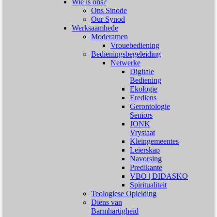
Wie is ons?
Ons Sinode
Our Synod
Werksaamhede
Moderamen
Vrouebediening
Bedieningsbegeleiding
Netwerke
Digitale
Bediening
Ekologie
Erediens
Gerontologie
Seniors
JONK
Vrystaat
Kleingemeentes
Leierskap
Navorsing
Predikante
VBO | DIDASKO
Spiritualiteit
Teologiese Opleiding
Diens van
Barmhartigheid