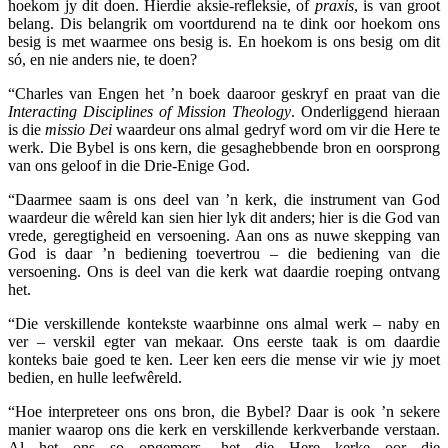
hoekom jy dit doen. Hierdie aksie-refleksie, of
praxis
, is van groot
belang. Dis belangrik om voortdurend na te dink oor hoekom ons
besig is met waarmee ons besig is. En hoekom is ons besig om dit
só, en nie anders nie, te doen?
“Charles van Engen het ’n boek daaroor geskryf en praat van die
Interacting Disciplines of Mission Theology
. Onderliggend hieraan
is die
missio Dei
waardeur ons almal gedryf word om vir die Here te
werk. Die Bybel is ons kern, die gesaghebbende bron en oorsprong
van ons geloof in die Drie-Enige God.
“Daarmee saam is ons deel van ’n kerk, die instrument van God
waardeur die wêreld kan sien hier lyk dit anders; hier is die God van
vrede, geregtigheid en versoening. Aan ons as nuwe skepping van
God is daar ’n bediening toevertrou – die bediening van die
versoening. Ons is deel van die kerk wat daardie roeping ontvang
het.
“Die verskillende kontekste waarbinne ons almal werk – naby en
ver – verskil egter van mekaar. Ons eerste taak is om daardie
konteks baie goed te ken. Leer ken eers die mense vir wie jy moet
bedien, en hulle leefwêreld.
“Hoe interpreteer ons ons bron, die Bybel? Daar is ook ’n sekere
manier waarop ons die kerk en verskillende kerkverbande verstaan.
Al het ons so opgemors, het die Here kerke oor die