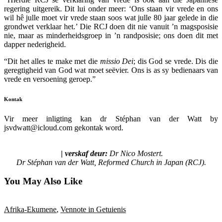
regering uitgereik. Dit lui onder meer: ‘Ons staan vir vrede en ons
wil hê julle moet vir vrede staan soos wat julle 80 jaar gelede in die
grondwet verklaar het.’ Die RCJ doen dit nie vanuit ’n magsposisie
nie, maar as minderheidsgroep in ’n randposisie; ons doen dit met
dapper nederigheid.
“Dit het alles te make met die
missio Dei
; dis God se vrede. Dis die
geregtigheid van God wat moet seëvier. Ons is as sy bedienaars van
vrede en versoening geroep.”
Kontak
Vir meer inligting kan dr Stéphan van der Watt by
jsvdwatt@icloud.com gekontak word.
|
verskaf
deur:
Dr Nico Mostert.
Dr Stéphan van der Watt, Reformed Church in Japan (RCJ).
You May Also Like
Afrika-Ekumene
,
Vennote in Getuienis