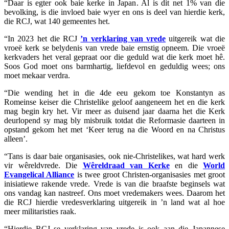
“Daar is egter ook baie kerke in Japan. Al is dit net 1% van die
bevolking, is die invloed baie wyer en ons is deel van hierdie kerk,
die RCJ, wat 140 gemeentes het.
“In 2023 het die RCJ
’n verklaring van vrede
uitgereik wat die
vroeë kerk se belydenis van vrede baie ernstig opneem. Die vroeë
kerkvaders het veral gepraat oor die geduld wat die kerk moet hê.
Soos God moet ons barmhartig, liefdevol en geduldig wees; ons
moet mekaar verdra.
“Die wending het in die 4de eeu gekom toe Konstantyn as
Romeinse keiser die Christelike geloof aangeneem het en die kerk
mag begin kry het. Vir meer as duisend jaar daarna het die Kerk
deurlopend sy mag bly misbruik totdat die Reformasie daarteen in
opstand gekom het met ‘Keer terug na die Woord en na Christus
alleen’.
“Tans is daar baie organisasies, ook nie-Christelikes, wat hard werk
vir wêreldvrede. Die
Wêreldraad van Kerke
en die
World
Evangelical Alliance
is twee groot Christen-organisasies met groot
inisiatiewe rakende vrede. Vrede is van die braafste beginsels wat
ons vandag kan nastreef. Ons moet vredemakers wees. Daarom het
die RCJ hierdie vredesverklaring uitgereik in ’n land wat al hoe
meer militaristies raak.
“Hierdie RCJ se verklaring van vrede is ook aan die Japannese