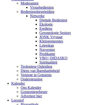
Moderamen
Vrouebediening
Bedieningsbegeleiding
Netwerke
Digitale Bediening
Ekologie
Erediens
Gerontologie Seniors
JONK Vrystaat
Kleingemeentes
Leierskap
Navorsing
Predikante
VBO | DIDASKO
Spiritualiteit
Teologiese Opleiding
Diens van Barmhartigheid
Vennote in Getuienis
Ondersteuning
Kalender
Ons Kalender
Gemeentegebeure
Adverteer hier
Leesstof
Blogartikels