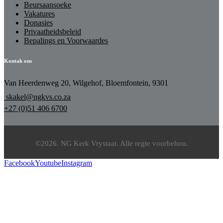
Beursaansoeke
Vakatures
Donasies
Privaatheidsbeleid
Bepalings en Voorwaardes
Kontak ons
Van Heerdenweg 20, Wilgehof, Bloemfontein, 9301
skakel@ngkvs.co.za
+27 (0)51 406 6700
©2026. NG Kerk Vrystaat. Alle regte voorbehou.
Facebook
Youtube
Instagram