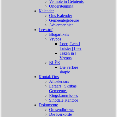
Vennote in Getuienis
Ondersteuning
Kalender
Ons Kalender
Gemeentegebeure
Adverteer hier
Leesstof
Blogartikels
Vrypos
Loer | Lees |
Luister | Leer
Teken in |
Vrypos
BLÊR
Die verlore
skapie
Kontak Ons
Aflosleraars
Leraars | Skribas |
Gemeentes
Ringskommissies
Sinodale Kantoor
Dokumente
Omsendbriewe
Die Kerkorde