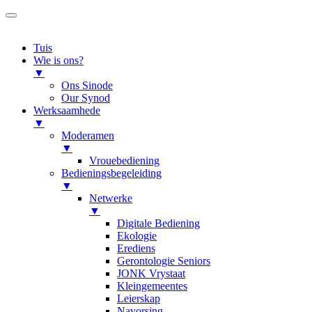
Tuis
Wie is ons?
▼
Ons Sinode
Our Synod
Werksaamhede
▼
Moderamen
▼
Vrouebediening
Bedieningsbegeleiding
▼
Netwerke
▼
Digitale Bediening
Ekologie
Erediens
Gerontologie Seniors
JONK Vrystaat
Kleingemeentes
Leierskap
Navorsing