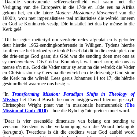
“Daardie voortvarende selfversekerdheid wat saam met die
Verligting van die Europeërs in die 17de en 18de eeu na Afrika
gekom het, en die latere
Modern Missionary Movement
van die
1800’s, wou met imperialistiese taal militaristies die wêreld inneem
en God se Koninkryk vestig. Die inisiatief het dus by ménse in die
Kerk gelê.
“Dit het egter mettertyd om verskeie redes afgeplat en is gelouter
deur hierdie 1952-sendingkonferensie in Willigen. Tydens hierdie
konferensie het invloedryke teoloë besef dat dit in die eerste plek oor
die drie-enige God gaan; dis Gód wat die sending doen met ons as
sy medewerkers. Dis Gód se Koninkryk wat moet kom; nie ons as
mense s’n nie. God die Vader stuur sy seun na die wêreld; die Vader
en Christus stuur sy Gees na die wêreld en die drie-enige God stuur
die Kerk na die wêreld. Lees gerus Johannes 14 tot 17; dis hiérdie
gestuurdheid waarmee ons besig is.
“In
Transforming Mission: Paradigm Shifts in Theology of
Mission
het David Bosch besonder insiggewend hieroor geskryf.
Christopher Wright praat van ’n missionale hermeunetiek (
The
Mission of God: 2010
) – hoe die Bybel geïnterpreteer moet word.
“Daar is vier essensiële dimensies van belang om sending te
verstaan. Eerstens is die verkondiging van die Woord belangrik
(
kerugma
). Tweedens is dit die erediens waar God aanbid word