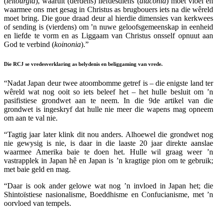
(
leitourgia
), waaruit (derdens) liefdesdiens (
diaconia
) moet vloei en
waarmee ons met gesag in Christus as brugbouers iets na die wêreld
moet bring. Die goue draad deur al hierdie dimensies van kerkwees
of sending is (vierdens) om ’n nuwe geloofsgemeenskap in eenheid
en liefde te vorm en as Liggaam van Christus onsself opnuut aan
God te verbind (
koinonia
).”
Die RCJ se vredesverklaring as belydenis en beliggaming van vrede.
“Nadat Japan deur twee atoombomme getref is – die enigste land ter
wêreld wat nog ooit so iets beleef het – het hulle besluit om ’n
pasifistiese grondwet aan te neem. In die 9de artikel van die
grondwet is ingeskryf dat hulle nie meer die wapens mag opneem
om aan te val nie.
“Tagtig jaar later klink dit nou anders. Alhoewel die grondwet nog
nie gewysig is nie, is daar in die laaste 20 jaar direkte aanslae
waarmee Amerika baie te doen het. Hulle wil graag weer ’n
vastrapplek in Japan hê en Japan is ’n kragtige pion om te gebruik;
met baie geld en mag.
“Daar is ook ander gelowe wat nog ’n invloed in Japan het; die
Shintoïstiese nasionalisme, Boeddhisme en Confucianisme, met ’n
oorvloed van tempels.