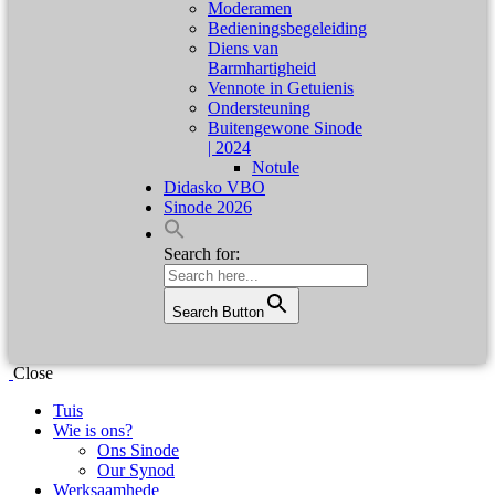
Moderamen
Bedieningsbegeleiding
Diens van
Barmhartigheid
Vennote in Getuienis
Ondersteuning
Buitengewone Sinode
| 2024
Notule
Didasko VBO
Sinode 2026
Search for:
Search Button
Close
Tuis
Wie is ons?
Ons Sinode
Our Synod
Werksaamhede