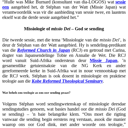
“Hulle was Mike Burnard (konsultant van dia-LOGOS) wat
sessie
een
aangebied het, dr Stéphan van der Watt (Missie Japan) wat
verantwoordelik was vir die aanbieding van sessie twee, en laastens
ekself wat die derde sessie aangebied het.”
Missiologie of
missio Dei
– God se sending
Die tweede sessie, met die tema ‘Missiologie van die
missio Dei
’, is
deur dr Stéphan van der Watt aangebied. Hy is sendeling-predikant
van die
Reformed Church in Japan
(RCJ) en getroud met Carina,
dogter van Japansendelinge Tobie en Annalie de Wet. Die RCJ
word vanuit Suid-Afrika ondersteun deur
Missie Japan
, ’n
gesamentlike getuienisaksie van die NG Kerk en ander
gereformeerde kerke in Suid-Afrika wat in noue vennootskap met
die RCJ werk. Stéphan is ook dosent in missiologie en praktiese
teologie aan die
Kobe Reformed Theological Seminary
.
Wat behels ons teologie as ons oor sending praat?
Volgens Stéphan word sendingwetenskap of missiologie deesdae
sendingstudies genoem, wat basies handel oor die
missio Dei
(God
se sending) – ’n baie belangrike klem. “Ons moet die rigting
vanwaar die sending begin eerstens reg verstaan, asook die manier
waarop ons oor God dink, met ander woorde ons teologie,”