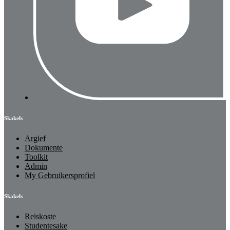
Skakels
Argief
Dokumente
Toolkit
Admin
My Gebruikersprofiel
Skakels
Reiskoste
Studentesake