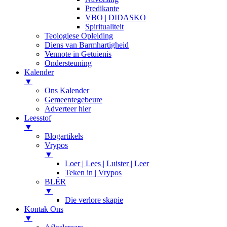
Predikante
VBO | DIDASKO
Spiritualiteit
Teologiese Opleiding
Diens van Barmhartigheid
Vennote in Getuienis
Ondersteuning
Kalender
▼
Ons Kalender
Gemeentegebeure
Adverteer hier
Leesstof
▼
Blogartikels
Vrypos
▼
Loer | Lees | Luister | Leer
Teken in | Vrypos
BLÊR
▼
Die verlore skapie
Kontak Ons
▼