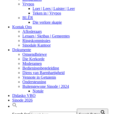
Vrypos
Loer | Lees | Luister | Leer
Teken in | Vrypos
BLÊR
Die verlore skapie
Kontak Ons
Aflosleraars
Leraars | Skribas | Gemeentes
Ringskommissies
Sinodale Kantoor
Dokumente
Omsendbriewe
Die Kerkorde
Moderamen
Bedieningsbegeleiding
Diens van Barmhartigheid
Vennote in Getuienis
Ondersteuning
Buitengewone Sinode | 2024
Notule
Didasko VBO
Sinode 2026