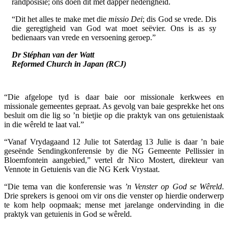
randposisie; ons doen dit met dapper nederigheid.
“Dit het alles te make met die
missio Dei
; dis God se vrede. Dis
die geregtigheid van God wat moet seëvier. Ons is as sy
bedienaars van vrede en versoening geroep.”
Dr Stéphan van der Watt
Reformed Church in Japan (RCJ)
“Die afgelope tyd is daar baie oor missionale kerkwees en
missionale gemeentes gepraat. As gevolg van baie gesprekke het ons
besluit om die lig so ’n bietjie op die praktyk van ons getuienistaak
in die wêreld te laat val.”
“Vanaf Vrydagaand 12 Julie tot Saterdag 13 Julie is daar ’n baie
geseënde Sendingkonferensie by die NG Gemeente Pellissier in
Bloemfontein aangebied,” vertel dr Nico Mostert, direkteur van
Vennote in Getuienis van die NG Kerk Vrystaat.
“Die tema van die konferensie was
’n Venster op God se Wêreld
.
Drie sprekers is genooi om vir ons die venster op hierdie onderwerp
te kom help oopmaak; mense met jarelange ondervinding in die
praktyk van getuienis in God se wêreld.