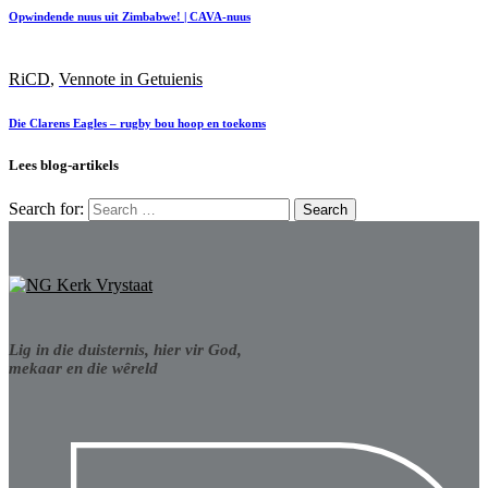
Opwindende nuus uit Zimbabwe! | CAVA-nuus
RiCD
,
Vennote in Getuienis
Die Clarens Eagles – rugby bou hoop en toekoms
Lees blog-artikels
Search for:
Lig in die duisternis, hier vir God,
mekaar en die wêreld