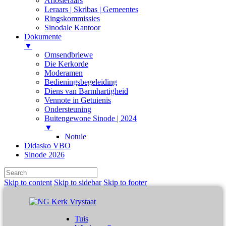
Aflosleraars
Leraars | Skribas | Gemeentes
Ringskommissies
Sinodale Kantoor
Dokumente
▼
Omsendbriewe
Die Kerkorde
Moderamen
Bedieningsbegeleiding
Diens van Barmhartigheid
Vennote in Getuienis
Ondersteuning
Buitengewone Sinode | 2024
▼
Notule
Didasko VBO
Sinode 2026
Skip to content
Skip to sidebar
Skip to footer
Tuis