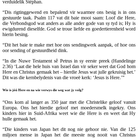
verduidelik Stéphan.
“Dis rigtinggewend en bepalend vir waarmee ons besig is in ons
gestuurde taak. Psalm 117 vat dit baie mooi saam: Loof die Here,
die Verbondsgod wat anders as alle ander gode van sy tyd is; Hy is
ewigdurend dieselfde. God se troue liefde en goedertierenheid word
hierin besing.
“Dit het baie te make met hoe ons sendingwerk aanpak, of hoe ons
oor sending of gestuurdheid dink.
“In die Nuwe Testament sê Petrus in sy eerste preek (Handelinge
2:36) ‘Laat die hele huis van Israel dan vir seker weet dat God hom
Here en Christus gemaak het – hierdie Jesus wat julle gekruisig het.’
Dit was die kernbelydenis van die vroeë kerk: ‘Jesus is Here.’”
Wie is
jóú
Here en na wie verwys die weg wat jy volg?
“Ons kom al langer as 350 jaar met die Christelike geloof vanuit
Europa. Ons het hierdie geloof met moedersmelk ingekry. Ons
kinders hier in Suid-Afrika weet wie die Here is en weet dat Hy
hulle gemaak het.
“Die kinders van Japan het dit nog nie gehoor nie. Van die 125
miljoen mense in Japan het die meeste nog nooit van Christus