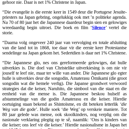
gehoor nie. Daar is net 1% Christene in Japan.
“Die evangelie is die eerste keer in 1549 deur die Portugese Jesuïte-
priesters na Japan gebring, ongelukkig ook met ’n politieke agenda.
Na 70 of 80 jaar het die Japannese daardeur begin sien en gelowiges
wreedaardig begin uitroei. Die boek en film ‘
Silence
’ vertel die
storie.
“Daarna volg ongeveer 240 jaar van vervolging en totale afsluiting
van die land tot in 1868, toe daar vir die eerste keer Protestantse
sendelinge na Japan gekom het. Sedertdien is daar net 1% Christene.
“Die Japannese glo, nes ons gereformeerde gelowiges, dat hulle
uitverkies is. Die doel van Christelike uitverkiesing is om nie vir
jouself te leef nie, maar ter wille van ander. Die Japannese glo egter
hulle is uitverkies deur die songodin, Amaterasu Ōmikami (die groot
songodin wat die hemele verlig). Die Japanse grondwet verwoord
strategies dat die keiser, Naruhito, die simbool van die staat en die
eenheid van die mense is. Die Japannese beskou hulself as
afstammelinge van die godin Amaterasu en die keiser. Hierdie
oortuiging staan bekend as Shintoïsme, en dit beteken letterlik
‘die
Weg van die
gode’. Hulle soek ‘die Weg’ op verskeie maniere. Tot
80 jaar gelede was mense, ook skoolkinders, nog verplig om die
nasionale verklaring plegtig op te sê, naamlik: ‘Ons is kinders van
die keiser; ons leef vir die keiser.’ Hierdie nasionalisme in Japan het