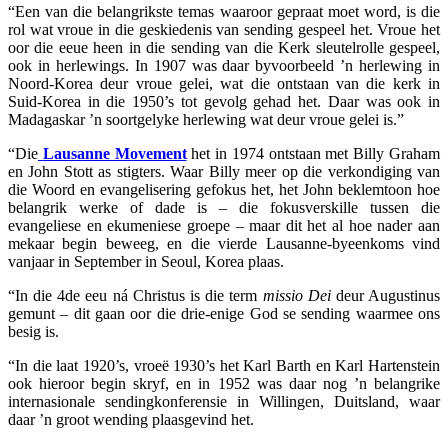
“Een van die belangrikste temas waaroor gepraat moet word, is die
rol wat vroue in die geskiedenis van sending gespeel het. Vroue het
oor die eeue heen in die sending van die Kerk sleutelrolle gespeel,
ook in herlewings. In 1907 was daar byvoorbeeld ’n herlewing in
Noord-Korea deur vroue gelei, wat die ontstaan van die kerk in
Suid-Korea in die 1950’s tot gevolg gehad het. Daar was ook in
Madagaskar ’n soortgelyke herlewing wat deur vroue gelei is.”
“Die
Lausanne Movement
het in 1974 ontstaan met Billy Graham
en John Stott as stigters. Waar Billy meer op die verkondiging van
die Woord en evangelisering gefokus het, het John beklemtoon hoe
belangrik werke of dade is – die fokusverskille tussen die
evangeliese en ekumeniese groepe – maar dit het al hoe nader aan
mekaar begin beweeg, en die vierde Lausanne-byeenkoms vind
vanjaar in September in Seoul, Korea plaas.
“In die 4de eeu ná Christus is die term
missio Dei
deur Augustinus
gemunt – dit gaan oor die drie-enige God se sending waarmee ons
besig is.
“In die laat 1920’s, vroeë 1930’s het Karl Barth en Karl Hartenstein
ook hieroor begin skryf, en in 1952 was daar nog ’n belangrike
internasionale sendingkonferensie in Willingen, Duitsland, waar
daar ’n groot wending plaasgevind het.