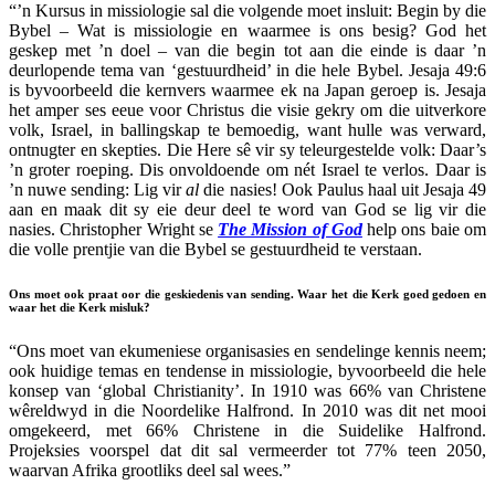
“’n Kursus in missiologie sal die volgende moet insluit: Begin by die
Bybel – Wat is missiologie en waarmee is ons besig? God het
geskep met ’n doel – van die begin tot aan die einde is daar ’n
deurlopende tema van ‘gestuurdheid’ in die hele Bybel. Jesaja 49:6
is byvoorbeeld die kernvers waarmee ek na Japan geroep is. Jesaja
het amper ses eeue voor Christus die visie gekry om die uitverkore
volk, Israel, in ballingskap te bemoedig, want hulle was verward,
ontnugter en skepties. Die Here sê vir sy teleurgestelde volk: Daar’s
’n groter roeping. Dis onvoldoende om nét Israel te verlos. Daar is
’n nuwe sending: Lig vir
al
die nasies! Ook Paulus haal uit Jesaja 49
aan en maak dit sy eie deur deel te word van God se lig vir die
nasies. Christopher Wright se
The Mission of God
help ons baie om
die volle prentjie van die Bybel se gestuurdheid te verstaan.
Ons moet ook praat oor die geskiedenis van sending. Waar het die Kerk goed gedoen en
waar het die Kerk misluk?
“Ons moet van ekumeniese organisasies en sendelinge kennis neem;
ook huidige temas en tendense in missiologie, byvoorbeeld die hele
konsep van ‘global Christianity’. In 1910 was 66% van Christene
wêreldwyd in die Noordelike Halfrond. In 2010 was dit net mooi
omgekeerd, met 66% Christene in die Suidelike Halfrond.
Projeksies voorspel dat dit sal vermeerder tot 77% teen 2050,
waarvan Afrika grootliks deel sal wees.”