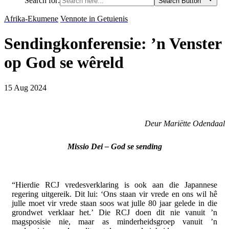
Search for:
Search Button
Afrika-Ekumene
Vennote in Getuienis
Sendingkonferensie: ’n Venster
op God se wêreld
15 Aug 2024
Deur Mariëtte Odendaal
Missio Dei – God se sending
“Hierdie RCJ vredesverklaring is ook aan die Japannese
regering uitgereik. Dit lui: ‘Ons staan vir vrede en ons wil hê
julle moet vir vrede staan soos wat julle 80 jaar gelede in die
grondwet verklaar het.’ Die RCJ doen dit nie vanuit ’n
magsposisie nie, maar as minderheidsgroep vanuit ’n