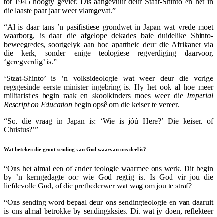
tot 1945 hoogty gevier. Dis aangevuur deur Staat-Shinto en het in
die laaste paar jaar weer vlamgevat.”
“Al is daar tans ’n pasifistiese grondwet in Japan wat vrede moet
waarborg, is daar die afgelope dekades baie duidelike Shinto-
beweegredes, soortgelyk aan hoe apartheid deur die Afrikaner via
die kerk, sonder enige teologiese regverdiging daarvoor,
‘geregverdig’ is.”
‘Staat-Shinto’ is ’n volksideologie wat weer deur die vorige
regsgesinde eerste minister ingebring is. Hy het ook al hoe meer
militaristies begin raak en skoolkinders moes weer die
Imperial
Rescript on Education
begin opsê om die keiser te vereer.
“So, die vraag in Japan is: ‘Wie is jóú Here?’ Die keiser, of
Christus?’”
Wat beteken die groot sending van God waarvan ons deel is?
“Ons het almal een of ander teologie waarmee ons werk. Dit begin
by ’n kerngedagte oor wie God regtig is. Is God vir jou die
liefdevolle God, of die pretbederwer wat wag om jou te straf?
“Ons sending word bepaal deur ons sendingteologie en van daaruit
is ons almal betrokke by sendingaksies. Dit wat jy doen, reflekteer