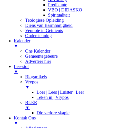
Predikante
VBO | DIDASKO
Spiritualiteit
Teologiese Opleiding
Diens van Barmhartigheid
Vennote in Getuienis
Ondersteuning
Kalender
▼
Ons Kalender
Gemeentegebeure
Adverteer hier
Leesstof
▼
Blogartikels
Vrypos
▼
Loer | Lees | Luister | Leer
Teken in | Vrypos
BLÊR
▼
Die verlore skapie
Kontak Ons
▼