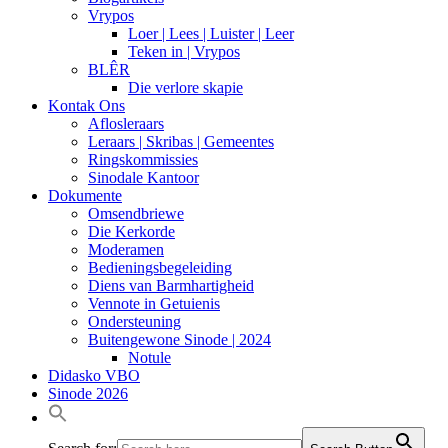
Vrypos
Loer | Lees | Luister | Leer
Teken in | Vrypos
BLÊR
Die verlore skapie
Kontak Ons
Aflosleraars
Leraars | Skribas | Gemeentes
Ringskommissies
Sinodale Kantoor
Dokumente
Omsendbriewe
Die Kerkorde
Moderamen
Bedieningsbegeleiding
Diens van Barmhartigheid
Vennote in Getuienis
Ondersteuning
Buitengewone Sinode | 2024
Notule
Didasko VBO
Sinode 2026