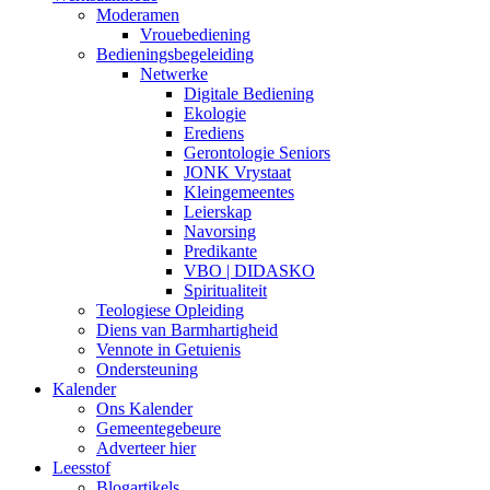
Moderamen
Vrouebediening
Bedieningsbegeleiding
Netwerke
Digitale Bediening
Ekologie
Erediens
Gerontologie Seniors
JONK Vrystaat
Kleingemeentes
Leierskap
Navorsing
Predikante
VBO | DIDASKO
Spiritualiteit
Teologiese Opleiding
Diens van Barmhartigheid
Vennote in Getuienis
Ondersteuning
Kalender
Ons Kalender
Gemeentegebeure
Adverteer hier
Leesstof
Blogartikels