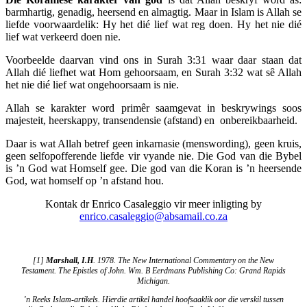
barmhartig, genadig, heersend en almagtig. Maar in Islam is Allah se
liefde voorwaardelik: Hy het dié lief wat reg doen. Hy het nie dié
lief wat verkeerd doen nie.
Voorbeelde daarvan vind ons in Surah 3:31 waar daar staan dat
Allah dié liefhet wat Hom gehoorsaam, en Surah 3:32 wat sê Allah
het nie dié lief wat ongehoorsaam is nie.
Allah se karakter word primêr saamgevat in beskrywings soos
majesteit, heerskappy, transendensie (afstand) en onbereikbaarheid.
Daar is wat Allah betref geen inkarnasie (menswording), geen kruis,
geen selfopofferende liefde vir vyande nie. Die God van die Bybel
is ’n God wat Homself gee. Die god van die Koran is ’n heersende
God, wat homself op ’n afstand hou.
Kontak dr Enrico Casaleggio vir meer inligting by
enrico.casaleggio@absamail.co.za
[1]
Marshall, I.H
. 1978. The New International Commentary on the New
Testament. The Epistles of John. Wm. B Eerdmans Publishing Co: Grand Rapids
Michigan.
’n Reeks Islam-artikels. Hierdie artikel handel hoofsaaklik oor die verskil tussen