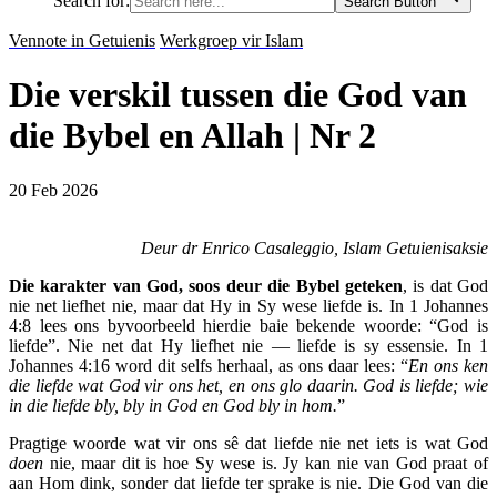
Search for:
Search Button
Vennote in Getuienis
Werkgroep vir Islam
Die verskil tussen die God van
die Bybel en Allah | Nr 2
20 Feb 2026
Deur dr Enrico Casaleggio, Islam Getuienisaksie
Die karakter van God, soos deur die Bybel geteken
, is dat God
nie net liefhet nie, maar dat Hy in Sy wese liefde is. In 1 Johannes
4:8 lees ons byvoorbeeld hierdie baie bekende woorde: “God is
liefde”. Nie net dat Hy liefhet nie — liefde is sy essensie. In 1
Johannes 4:16 word dit selfs herhaal, as ons daar lees: “
En ons ken
die liefde wat God vir ons het, en ons glo daarin. God is liefde; wie
in die liefde bly, bly in God en God bly in hom.
”
Pragtige woorde wat vir ons sê dat liefde nie net iets is wat God
doen
nie, maar dit is hoe Sy wese is. Jy kan nie van God praat of
aan Hom dink, sonder dat liefde ter sprake is nie. Die God van die