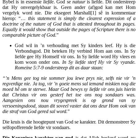
Bybel is in essensie
liefde
. God se
natuur
is liefde. Dit onderstreep
dat Hy onvergelykbaar is. Geen ander (af)god kan met Hom
vergelyk word nie. Die eksegeet Marshall[1] sê in kommentaar
hierop: “…
this statement is simply the clearest expression of a
doctrine of the nature of God that is attested throughout its pages.
Equally it would show that outside the pages of Scripture there is no
comparable picture of God.
”
God wil in ’n verhouding met Sy kinders leef. Hy is die
Verbondsgod. Dit beteken Hy verbind Hom aan ons. In Sy
liefde gee Hy Homself vir ons. In Sy liefde word Hy vlees en
kom woon onder ons
. In Sy liefde sterf Hy vir Sy vyande.
Romeine 5:7-9 onderstreep dit as daar staan:
“’n Mens gee tog nie sommer jou lewe prys nie, selfs nie vir ’n
regverdige nie. Ja tog, vir ’n goeie mens sal iemand miskien nog die
moed hê om te sterwe. Maar God bewys sy liefde vir ons juis hierin
dat Christus vir ons gesterf het toe ons nog sondaars was.
Aangesien ons nou vrygespreek is op grond van sy
versoeningsdood, staan dit soveel vaster dat ons deur Hom ook van
die straf van God gered sal word.
”
Die kruis is die hoogtepunt van God se karakter. Dit demonstreer Sy
selfopofferende liefde vir sondaars.
Die Koraniese karakter van god
is dat Allah beskryf word as: