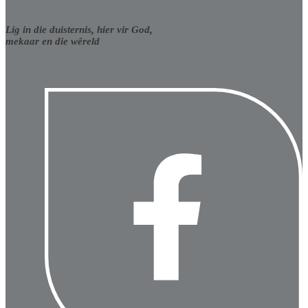
Lig in die duisternis, hier vir God,
mekaar en die wêreld