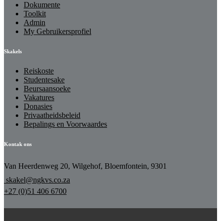
Dokumente
Toolkit
Admin
My Gebruikersprofiel
Skakels
Reiskoste
Studentesake
Beursaansoeke
Vakatures
Donasies
Privaatheidsbeleid
Bepalings en Voorwaardes
Kontak ons
Van Heerdenweg 20, Wilgehof, Bloemfontein, 9301
skakel@ngkvs.co.za
+27 (0)51 406 6700