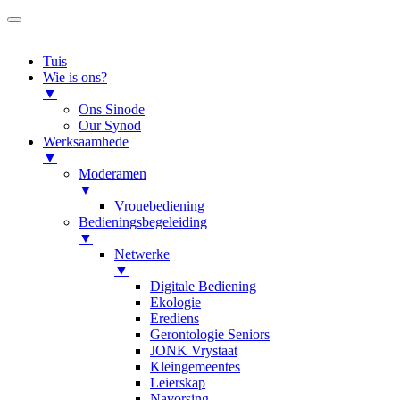
Tuis
Wie is ons?
▼
Ons Sinode
Our Synod
Werksaamhede
▼
Moderamen
▼
Vrouebediening
Bedieningsbegeleiding
▼
Netwerke
▼
Digitale Bediening
Ekologie
Erediens
Gerontologie Seniors
JONK Vrystaat
Kleingemeentes
Leierskap
Navorsing