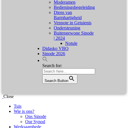
Moderamen
Bedieningsbegeleiding
Diens van
Barmhartigheid
Vennote in Getuienis
Ondersteuning
Buitengewone Sinode
| 2024
Notule
Didasko VBO
Sinode 2026
Search for:
Search Button
Close
Tuis
Wie is ons?
Ons Sinode
Our Synod
Werksaamhede