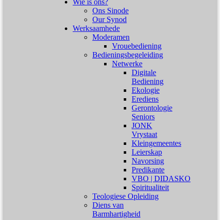
Wie is ons?
Ons Sinode
Our Synod
Werksaamhede
Moderamen
Vrouebediening
Bedieningsbegeleiding
Netwerke
Digitale
Bediening
Ekologie
Erediens
Gerontologie
Seniors
JONK
Vrystaat
Kleingemeentes
Leierskap
Navorsing
Predikante
VBO | DIDASKO
Spiritualiteit
Teologiese Opleiding
Diens van
Barmhartigheid