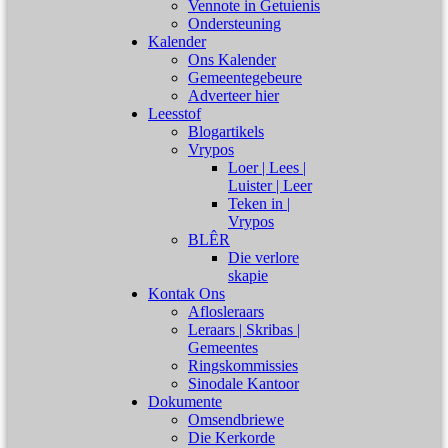
Vennote in Getuienis
Ondersteuning
Kalender
Ons Kalender
Gemeentegebeure
Adverteer hier
Leesstof
Blogartikels
Vrypos
Loer | Lees |
Luister | Leer
Teken in |
Vrypos
BLÊR
Die verlore
skapie
Kontak Ons
Aflosleraars
Leraars | Skribas |
Gemeentes
Ringskommissies
Sinodale Kantoor
Dokumente
Omsendbriewe
Die Kerkorde