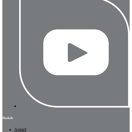
Skakels
Argief