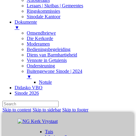
Aflosleraars
Leraars | Skribas | Gemeentes
Ringskommissies
Sinodale Kantoor
Dokumente
▼
Omsendbriewe
Die Kerkorde
Moderamen
Bedieningsbegeleiding
Diens van Barmhartigheid
Vennote in Getuienis
Ondersteuning
Buitengewone Sinode | 2024
▼
Notule
Didasko VBO
Sinode 2026
Skip to content
Skip to sidebar
Skip to footer
Tuis