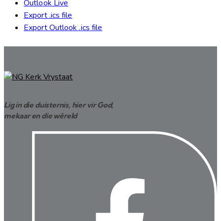
Outlook Live
Export .ics file
Export Outlook .ics file
Lig in die duisternis, hier vir God,
mekaar en die wêreld