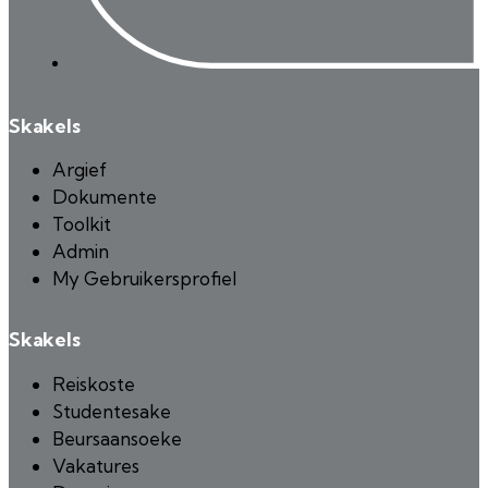
Skakels
Argief
Dokumente
Toolkit
Admin
My Gebruikersprofiel
Skakels
Reiskoste
Studentesake
Beursaansoeke
Vakatures