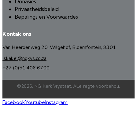
Donasies
Privaatheidsbeleid
Bepalings en Voorwaardes
Kontak ons
Van Heerdenweg 20, Wilgehof, Bloemfontein, 9301
skakel@ngkvs.co.za
+27 (0)51 406 6700
©2026. NG Kerk Vrystaat. Alle regte voorbehou.
Facebook
Youtube
Instagram