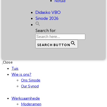
Notule
Didasko VBO
Sinode 2026
Search for:
SEARCH BUTTON
Close
Tuis
Wie is ons?
Ons Sinode
Our Synod
Werksaamhede
Moderamen