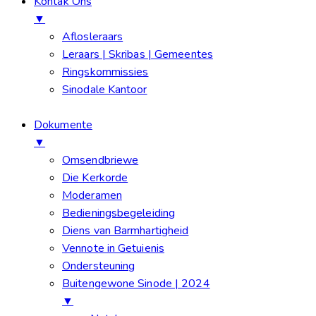
Kontak Ons
▼
Aflosleraars
Leraars | Skribas | Gemeentes
Ringskommissies
Sinodale Kantoor
Dokumente
▼
Omsendbriewe
Die Kerkorde
Moderamen
Bedieningsbegeleiding
Diens van Barmhartigheid
Vennote in Getuienis
Ondersteuning
Buitengewone Sinode | 2024
▼