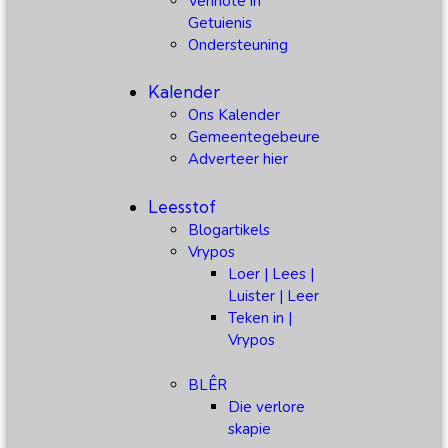
Vennote in
Getuienis
Ondersteuning
Kalender
Ons Kalender
Gemeentegebeure
Adverteer hier
Leesstof
Blogartikels
Vrypos
Loer | Lees |
Luister | Leer
Teken in |
Vrypos
BLÊR
Die verlore
skapie