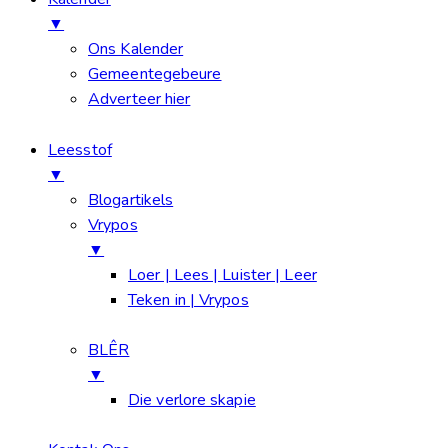
▼
Ons Kalender
Gemeentegebeure
Adverteer hier
Leesstof
▼
Blogartikels
Vrypos
▼
Loer | Lees | Luister | Leer
Teken in | Vrypos
BLÊR
▼
Die verlore skapie