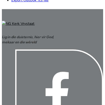
Export Outlook .ics file
Lig in die duisternis, hier vir God,
mekaar en die wêreld