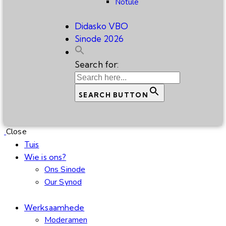
Notule
Didasko VBO
Sinode 2026
Search for:
SEARCH BUTTON
Close
Tuis
Wie is ons?
Ons Sinode
Our Synod
Werksaamhede
Moderamen