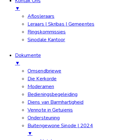
Kontak Ons
▼
Aflosleraars
Leraars | Skribas | Gemeentes
Ringskommissies
Sinodale Kantoor
Dokumente
▼
Omsendbriewe
Die Kerkorde
Moderamen
Bedieningsbegeleiding
Diens van Barmhartigheid
Vennote in Getuienis
Ondersteuning
Buitengewone Sinode | 2024
▼