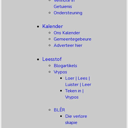
Vennote in
Getuienis
Ondersteuning
Kalender
Ons Kalender
Gemeentegebeure
Adverteer hier
Leesstof
Blogartikels
Vrypos
Loer | Lees |
Luister | Leer
Teken in |
Vrypos
BLÊR
Die verlore
skapie