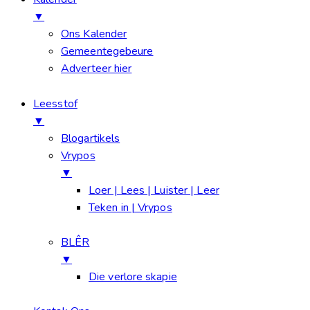
▼
Ons Kalender
Gemeentegebeure
Adverteer hier
Leesstof
▼
Blogartikels
Vrypos
▼
Loer | Lees | Luister | Leer
Teken in | Vrypos
BLÊR
▼
Die verlore skapie