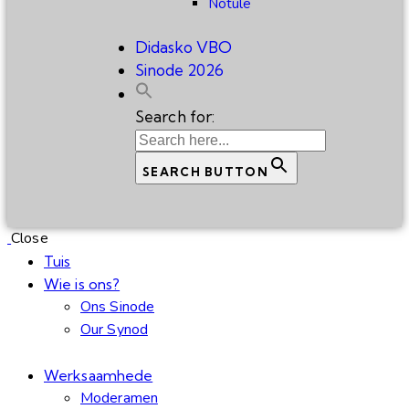
Notule
Didasko VBO
Sinode 2026
Search for:
SEARCH BUTTON
Close
Tuis
Wie is ons?
Ons Sinode
Our Synod
Werksaamhede
Moderamen