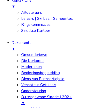
Kontak Ons
▼
Aflosleraars
Leraars | Skribas | Gemeentes
Ringskommissies
Sinodale Kantoor
Dokumente
▼
Omsendbriewe
Die Kerkorde
Moderamen
Bedieningsbegeleiding
Diens van Barmhartigheid
Vennote in Getuienis
Ondersteuning
Buitengewone Sinode | 2024
▼