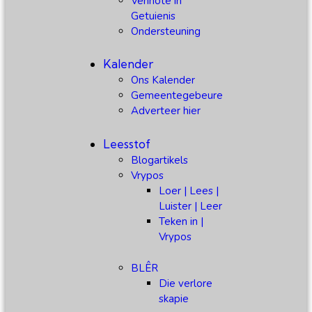
Vennote in
Getuienis
Ondersteuning
Kalender
Ons Kalender
Gemeentegebeure
Adverteer hier
Leesstof
Blogartikels
Vrypos
Loer | Lees |
Luister | Leer
Teken in |
Vrypos
BLÊR
Die verlore
skapie