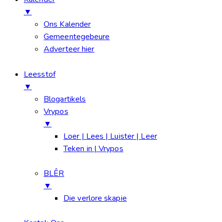
▼
Ons Kalender
Gemeentegebeure
Adverteer hier
Leesstof
▼
Blogartikels
Vrypos
▼
Loer | Lees | Luister | Leer
Teken in | Vrypos
BLÊR
▼
Die verlore skapie