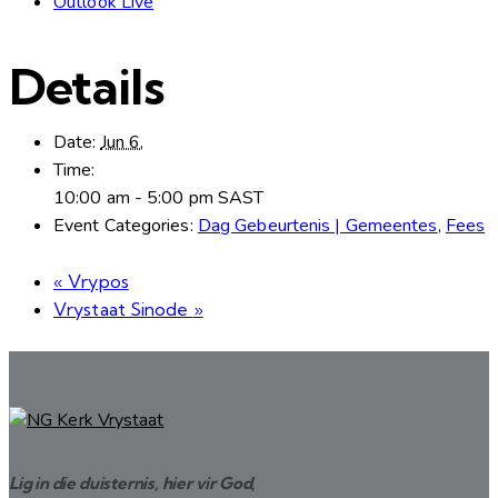
Outlook Live
Details
Date:
Jun 6,
Time:
10:00 am - 5:00 pm
SAST
Event Categories:
Dag Gebeurtenis | Gemeentes
,
Fees
«
Vrypos
Vrystaat Sinode
»
Lig in die duisternis, hier vir God,