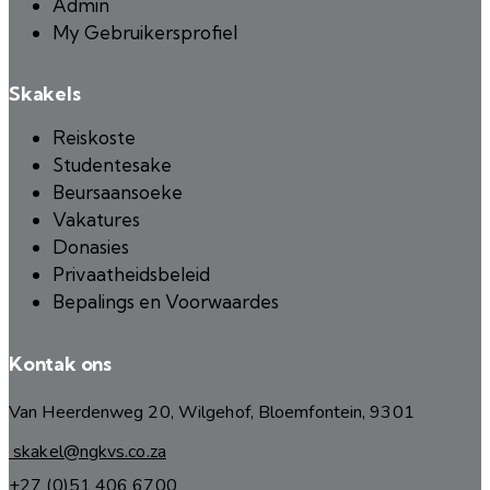
Admin
My Gebruikersprofiel
Skakels
Reiskoste
Studentesake
Beursaansoeke
Vakatures
Donasies
Privaatheidsbeleid
Bepalings en Voorwaardes
Kontak ons
Van Heerdenweg 20, Wilgehof, Bloemfontein, 9301
skakel@ngkvs.co.za
+27 (0)51 406 6700