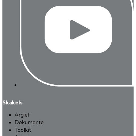
Skakels
Argief
Dokumente
Toolkit