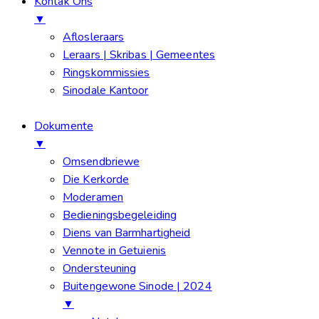
Kontak Ons
▼
Aflosleraars
Leraars | Skribas | Gemeentes
Ringskommissies
Sinodale Kantoor
Dokumente
▼
Omsendbriewe
Die Kerkorde
Moderamen
Bedieningsbegeleiding
Diens van Barmhartigheid
Vennote in Getuienis
Ondersteuning
Buitengewone Sinode | 2024
▼