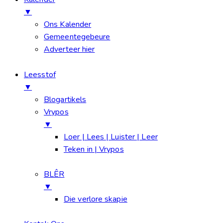
▼
Ons Kalender
Gemeentegebeure
Adverteer hier
Leesstof
▼
Blogartikels
Vrypos
▼
Loer | Lees | Luister | Leer
Teken in | Vrypos
BLÊR
▼
Die verlore skapie