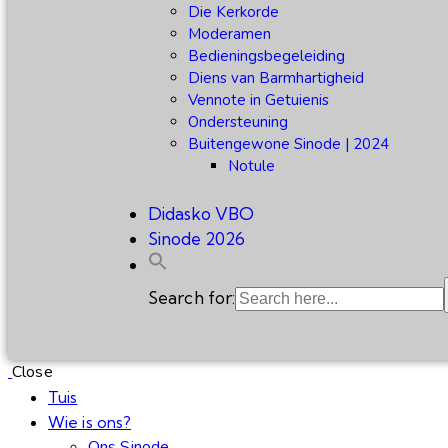
Die Kerkorde
Moderamen
Bedieningsbegeleiding
Diens van Barmhartigheid
Vennote in Getuienis
Ondersteuning
Buitengewone Sinode | 2024
Notule
Didasko VBO
Sinode 2026
Search for:
Close
Tuis
Wie is ons?
Ons Sinode