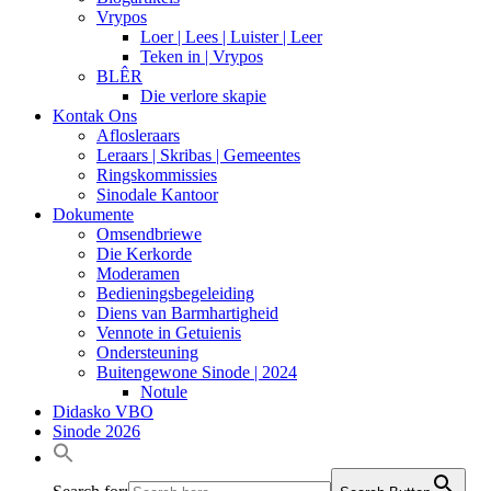
Vrypos
Loer | Lees | Luister | Leer
Teken in | Vrypos
BLÊR
Die verlore skapie
Kontak Ons
Aflosleraars
Leraars | Skribas | Gemeentes
Ringskommissies
Sinodale Kantoor
Dokumente
Omsendbriewe
Die Kerkorde
Moderamen
Bedieningsbegeleiding
Diens van Barmhartigheid
Vennote in Getuienis
Ondersteuning
Buitengewone Sinode | 2024
Notule
Didasko VBO
Sinode 2026