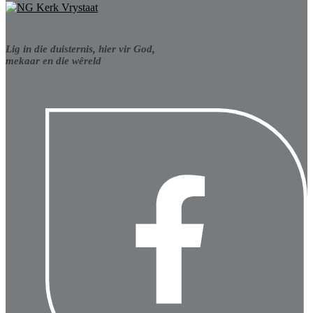
Lig in die duisternis, hier vir God,
mekaar en die wêreld