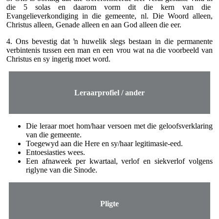
die 5 solas en daarom vorm dit die kern van die
Evangelieverkondiging in die gemeente, nl. Die Woord alleen,
Christus alleen, Genade alleen en aan God alleen die eer.
4. Ons bevestig dat ŉ huwelik slegs bestaan in die permanente
verbintenis tussen een man en een vrou wat na die voorbeeld van
Christus en sy ingerig moet word.
Leraarprofiel / ander
Die leraar moet hom/haar versoen met die geloofsverklaring
van die gemeente.
Toegewyd aan die Here en sy/haar legitimasie-eed.
Entoesiasties wees.
Een afnaweek per kwartaal, verlof en siekverlof volgens
riglyne van die Sinode.
Pligte