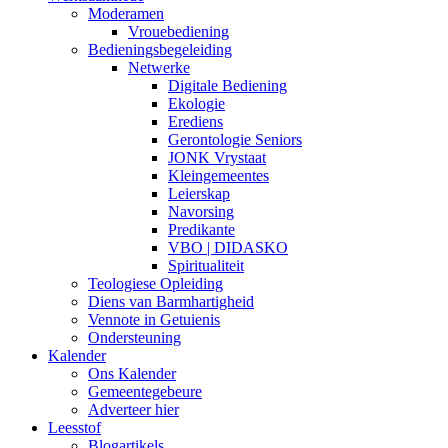
Moderamen
Vrouebediening
Bedieningsbegeleiding
Netwerke
Digitale Bediening
Ekologie
Erediens
Gerontologie Seniors
JONK Vrystaat
Kleingemeentes
Leierskap
Navorsing
Predikante
VBO | DIDASKO
Spiritualiteit
Teologiese Opleiding
Diens van Barmhartigheid
Vennote in Getuienis
Ondersteuning
Kalender
Ons Kalender
Gemeentegebeure
Adverteer hier
Leesstof
Blogartikels