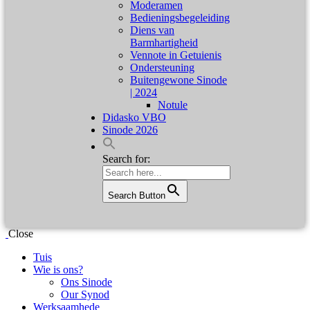
Moderamen
Bedieningsbegeleiding
Diens van
Barmhartigheid
Vennote in Getuienis
Ondersteuning
Buitengewone Sinode
| 2024
Notule
Didasko VBO
Sinode 2026
Search for:
Search Button
Close
Tuis
Wie is ons?
Ons Sinode
Our Synod
Werksaamhede