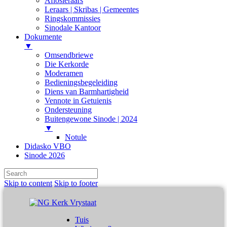
Aflosleraars
Leraars | Skribas | Gemeentes
Ringskommissies
Sinodale Kantoor
Dokumente
▼
Omsendbriewe
Die Kerkorde
Moderamen
Bedieningsbegeleiding
Diens van Barmhartigheid
Vennote in Getuienis
Ondersteuning
Buitengewone Sinode | 2024
▼
Notule
Didasko VBO
Sinode 2026
Skip to content
Skip to footer
Tuis