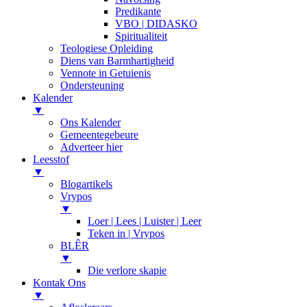
Predikante
VBO | DIDASKO
Spiritualiteit
Teologiese Opleiding
Diens van Barmhartigheid
Vennote in Getuienis
Ondersteuning
Kalender
▼
Ons Kalender
Gemeentegebeure
Adverteer hier
Leesstof
▼
Blogartikels
Vrypos
▼
Loer | Lees | Luister | Leer
Teken in | Vrypos
BLÊR
▼
Die verlore skapie
Kontak Ons
▼