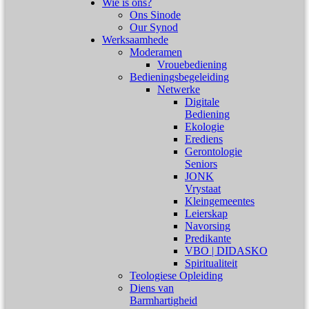
Wie is ons?
Ons Sinode
Our Synod
Werksaamhede
Moderamen
Vrouebediening
Bedieningsbegeleiding
Netwerke
Digitale
Bediening
Ekologie
Erediens
Gerontologie
Seniors
JONK
Vrystaat
Kleingemeentes
Leierskap
Navorsing
Predikante
VBO | DIDASKO
Spiritualiteit
Teologiese Opleiding
Diens van
Barmhartigheid