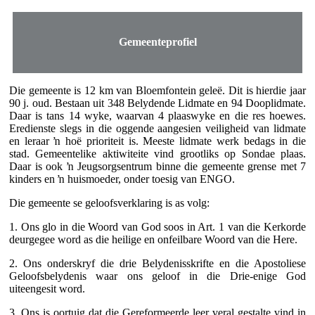
Gemeenteprofiel
Die gemeente is 12 km van Bloemfontein geleë. Dit is hierdie jaar
90 j. oud. Bestaan uit 348 Belydende Lidmate en 94 Dooplidmate.
Daar is tans 14 wyke, waarvan 4 plaaswyke en die res hoewes.
Eredienste slegs in die oggende aangesien veiligheid van lidmate
en leraar ŉ hoë prioriteit is. Meeste lidmate werk bedags in die
stad. Gemeentelike aktiwiteite vind grootliks op Sondae plaas.
Daar is ook ŉ Jeugsorgsentrum binne die gemeente grense met 7
kinders en ŉ huismoeder, onder toesig van ENGO.
Die gemeente se geloofsverklaring is as volg:
1. Ons glo in die Woord van God soos in Art. 1 van die Kerkorde
deurgegee word as die heilige en onfeilbare Woord van die Here.
2. Ons onderskryf die drie Belydenisskrifte en die Apostoliese
Geloofsbelydenis waar ons geloof in die Drie-enige God
uiteengesit word.
3. Ons is oortuig dat die Gereformeerde leer veral gestalte vind in