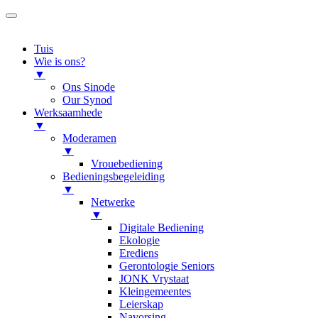
Tuis
Wie is ons?
▼
Ons Sinode
Our Synod
Werksaamhede
▼
Moderamen
▼
Vrouebediening
Bedieningsbegeleiding
▼
Netwerke
▼
Digitale Bediening
Ekologie
Erediens
Gerontologie Seniors
JONK Vrystaat
Kleingemeentes
Leierskap
Navorsing