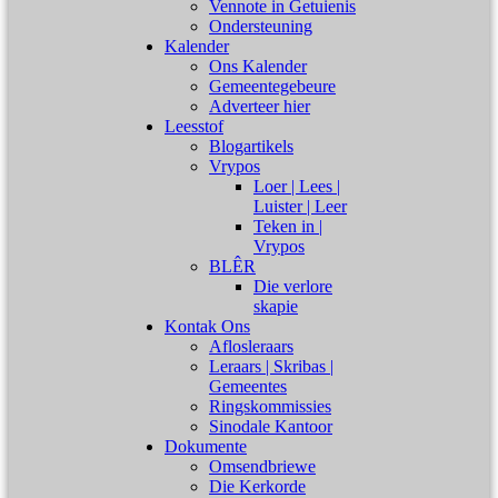
Vennote in Getuienis
Ondersteuning
Kalender
Ons Kalender
Gemeentegebeure
Adverteer hier
Leesstof
Blogartikels
Vrypos
Loer | Lees |
Luister | Leer
Teken in |
Vrypos
BLÊR
Die verlore
skapie
Kontak Ons
Aflosleraars
Leraars | Skribas |
Gemeentes
Ringskommissies
Sinodale Kantoor
Dokumente
Omsendbriewe
Die Kerkorde