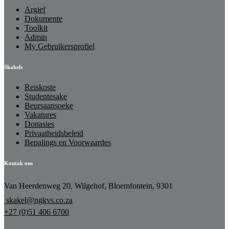
Argief
Dokumente
Toolkit
Admin
My Gebruikersprofiel
Skakels
Reiskoste
Studentesake
Beursaansoeke
Vakatures
Donasies
Privaatheidsbeleid
Bepalings en Voorwaardes
Kontak ons
Van Heerdenweg 20, Wilgehof, Bloemfontein, 9301
skakel@ngkvs.co.za
+27 (0)51 406 6700