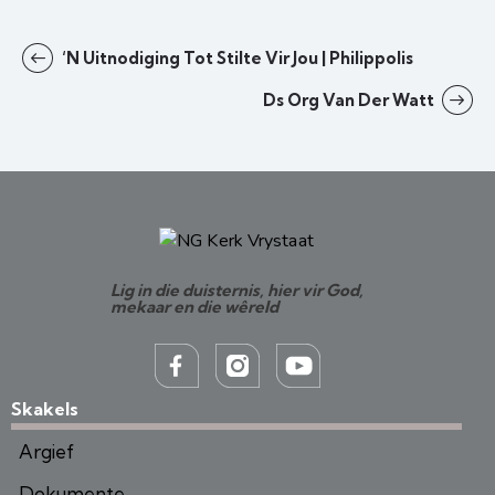
‘n Uitnodiging Tot Stilte Vir Jou | Philippolis
Ds Org Van Der Watt
Lig in die duisternis, hier vir God,
mekaar en die wêreld
Skakels
Argief
Dokumente