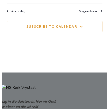
21,
View
2025
Navi
Vorige dag
Volgende dag
SUBSCRIBE TO CALENDAR
Lig in die duisternis, hier vir God,
mekaar en die wêreld