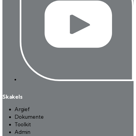
Skakels
Argief
Dokumente
Toolkit
Admin