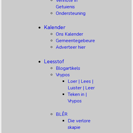
Vennote in
Getuienis
Ondersteuning
Kalender
Ons Kalender
Gemeentegebeure
Adverteer hier
Leesstof
Blogartikels
Vrypos
Loer | Lees |
Luister | Leer
Teken in |
Vrypos
BLÊR
Die verlore
skapie