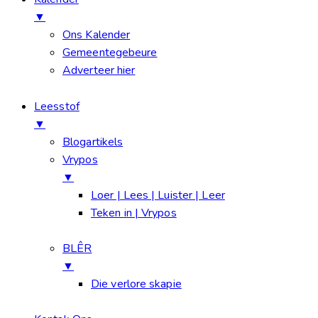
▼
Ons Kalender
Gemeentegebeure
Adverteer hier
Leesstof
▼
Blogartikels
Vrypos
▼
Loer | Lees | Luister | Leer
Teken in | Vrypos
BLÊR
▼
Die verlore skapie