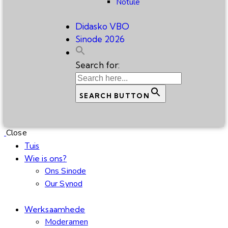
Notule
Didasko VBO
Sinode 2026
Search for:
SEARCH BUTTON
Close
Tuis
Wie is ons?
Ons Sinode
Our Synod
Werksaamhede
Moderamen