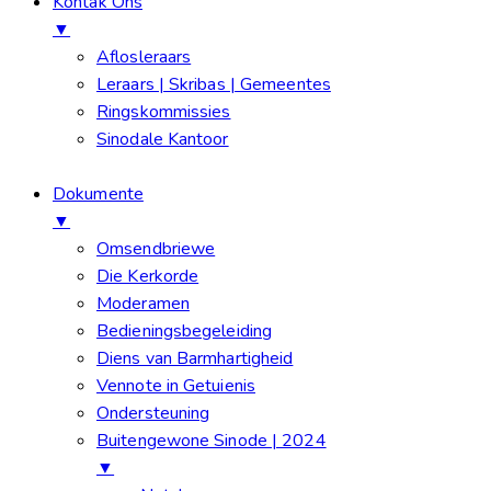
Kontak Ons
▼
Aflosleraars
Leraars | Skribas | Gemeentes
Ringskommissies
Sinodale Kantoor
Dokumente
▼
Omsendbriewe
Die Kerkorde
Moderamen
Bedieningsbegeleiding
Diens van Barmhartigheid
Vennote in Getuienis
Ondersteuning
Buitengewone Sinode | 2024
▼