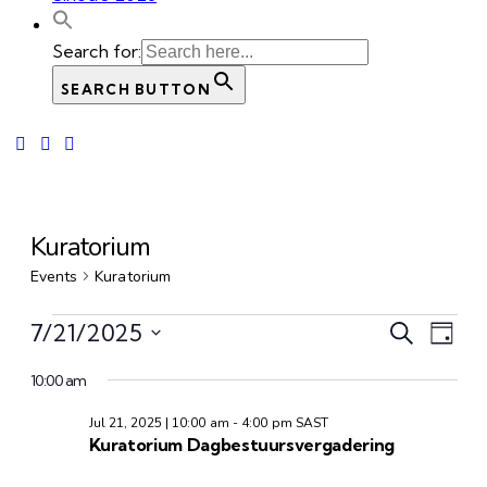
Search for:
SEARCH BUTTON
Kuratorium
Events
Kuratorium
Events
Even
Ev
7/21/2025
Search
Day
Kies
Vi
for
Sear
10:00 am
datum.
Na
Jul
Jul 21, 2025 | 10:00 am
-
4:00 pm
SAST
and
Kuratorium Dagbestuursvergadering