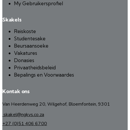
My Gebruikersprofiel
Skakels
Reiskoste
Studentesake
Beursaansoeke
Vakatures
Donasies
Privaatheidsbeleid
Bepalings en Voorwaardes
Kontak ons
Van Heerdenweg 20, Wilgehof, Bloemfontein, 9301
skakel@ngkvs.co.za
+27 (0)51 406 6700