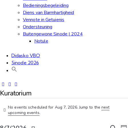
Bedieningsbegeleiding
Diens van Barmhartigheid
Vennote in Getuienis
Ondersteuning
Buitengewone Sinode | 2024
Notule
Didasko VBO
Sinode 2026
Kuratorium
Events
No events scheduled for Aug 7, 2026. Jump to the
next
N
upcoming events
.
for
o
t