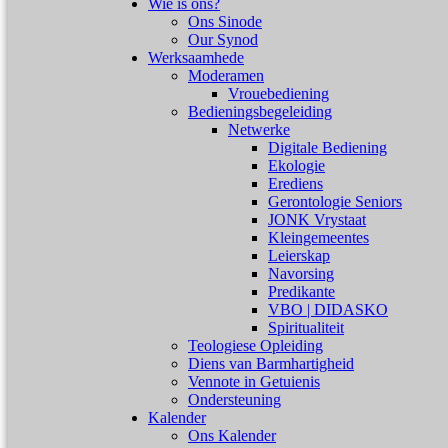
Wie is ons?
Ons Sinode
Our Synod
Werksaamhede
Moderamen
Vrouebediening
Bedieningsbegeleiding
Netwerke
Digitale Bediening
Ekologie
Erediens
Gerontologie Seniors
JONK Vrystaat
Kleingemeentes
Leierskap
Navorsing
Predikante
VBO | DIDASKO
Spiritualiteit
Teologiese Opleiding
Diens van Barmhartigheid
Vennote in Getuienis
Ondersteuning
Kalender
Ons Kalender