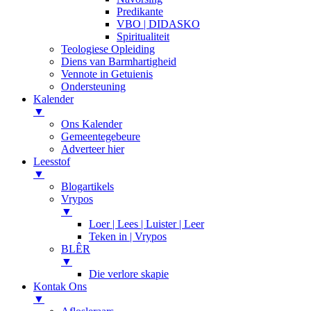
Predikante
VBO | DIDASKO
Spiritualiteit
Teologiese Opleiding
Diens van Barmhartigheid
Vennote in Getuienis
Ondersteuning
Kalender
▼
Ons Kalender
Gemeentegebeure
Adverteer hier
Leesstof
▼
Blogartikels
Vrypos
▼
Loer | Lees | Luister | Leer
Teken in | Vrypos
BLÊR
▼
Die verlore skapie
Kontak Ons
▼