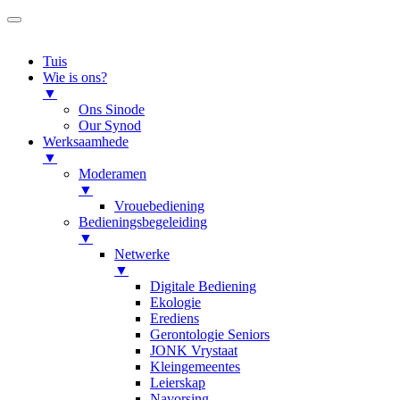
Tuis
Wie is ons?
▼
Ons Sinode
Our Synod
Werksaamhede
▼
Moderamen
▼
Vrouebediening
Bedieningsbegeleiding
▼
Netwerke
▼
Digitale Bediening
Ekologie
Erediens
Gerontologie Seniors
JONK Vrystaat
Kleingemeentes
Leierskap
Navorsing