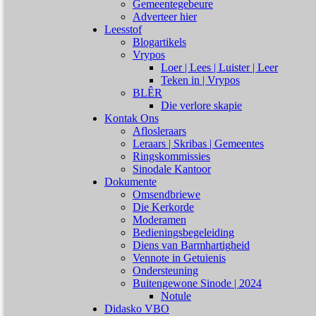
Gemeentegebeure
Adverteer hier
Leesstof
Blogartikels
Vrypos
Loer | Lees | Luister | Leer
Teken in | Vrypos
BLÊR
Die verlore skapie
Kontak Ons
Aflosleraars
Leraars | Skribas | Gemeentes
Ringskommissies
Sinodale Kantoor
Dokumente
Omsendbriewe
Die Kerkorde
Moderamen
Bedieningsbegeleiding
Diens van Barmhartigheid
Vennote in Getuienis
Ondersteuning
Buitengewone Sinode | 2024
Notule
Didasko VBO