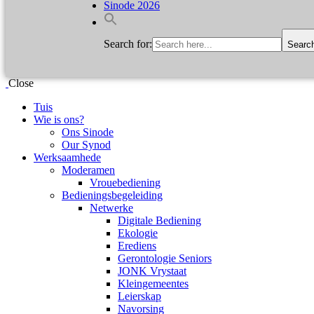
Sinode 2026
Search for:
Searc
Close
Tuis
Wie is ons?
Ons Sinode
Our Synod
Werksaamhede
Moderamen
Vrouebediening
Bedieningsbegeleiding
Netwerke
Digitale Bediening
Ekologie
Erediens
Gerontologie Seniors
JONK Vrystaat
Kleingemeentes
Leierskap
Navorsing