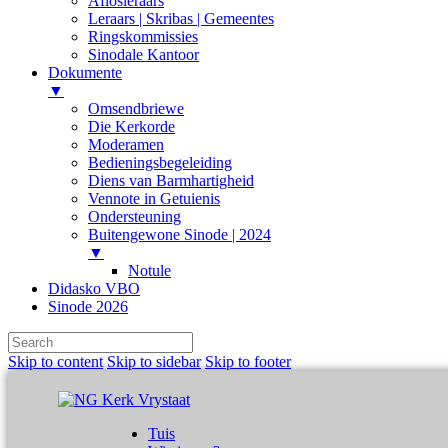
Aflosleraars
Leraars | Skribas | Gemeentes
Ringskommissies
Sinodale Kantoor
Dokumente
▼
Omsendbriewe
Die Kerkorde
Moderamen
Bedieningsbegeleiding
Diens van Barmhartigheid
Vennote in Getuienis
Ondersteuning
Buitengewone Sinode | 2024
▼
Notule
Didasko VBO
Sinode 2026
Skip to content
Skip to sidebar
Skip to footer
Tuis