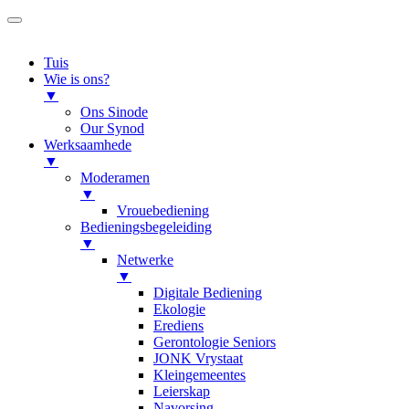
Tuis
Wie is ons?
▼
Ons Sinode
Our Synod
Werksaamhede
▼
Moderamen
▼
Vrouebediening
Bedieningsbegeleiding
▼
Netwerke
▼
Digitale Bediening
Ekologie
Erediens
Gerontologie Seniors
JONK Vrystaat
Kleingemeentes
Leierskap
Navorsing