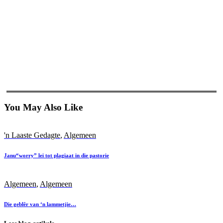
You May Also Like
'n Laaste Gedagte
,
Algemeen
Janu“worry” lei tot plagiaat in die pastorie
Algemeen
,
Algemeen
Die geblêr van ‘n lammetjie…