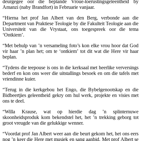
deurgegee oor die beplande Vroue-toerustingsgeleentheid by
Amanzi (naby Brandfort) in Februarie vanjaar.
“Hierna het prof Jan Albert van den Berg, verbonde aan die
Department van Praktiese Teologie by die Fakulteit Teologie aan die
Universiteit van die Vrystaat, ons toegespreek oor die tema
‘Ontkiem’.
“Met behulp van ’n versameling foto’s kon elke vrou hoor dat God
vir haar ’n plan het; om te ‘ontkiem’ tot dit wat die Here vir haar
beplan.
“Tydens die teepouse is ons in die kerksaal met heerlike verversings
bederf en kon ons weer die uitstallings besoek en om die tafels met
vriendinne kuier.
“Terug in die kerkgebou het Engo, die Bybelgenootskap en die
Bidbeertjies geleentheid gekry om hul werk, projekte en visies met
ons te deel.
“Willa Krause, wat op hierdie dag ’n splinternuwe
skoonheidsproduk kom bekendstel het, het ’n trekking geborg tot
groot vreugde van die gelukkige wenner.
“Voordat prof Jan Albert weer aan die beurt gekom het, het ons eers
nog ’n keer die Here met musiek en sang aanbid. Met prof Albert se