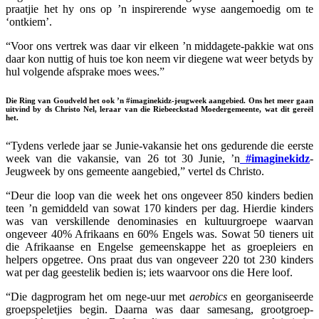
praatjie het hy ons op ’n inspirerende wyse aangemoedig om te
‘ontkiem’.
“Voor ons vertrek was daar vir elkeen ’n middagete-pakkie wat ons
daar kon nuttig of huis toe kon neem vir diegene wat weer betyds by
hul volgende afsprake moes wees.”
Die Ring van Goudveld het ook ’n #imaginekidz-jeugweek aangebied. Ons het meer gaan
uitvind by ds Christo Nel, leraar van die Riebeeckstad Moedergemeente, wat dit gereël
het.
“Tydens verlede jaar se Junie-vakansie het ons gedurende die eerste
week van die vakansie, van 26 tot 30 Junie, ’n
#imaginekidz
-
Jeugweek by ons gemeente aangebied,” vertel ds Christo.
“Deur die loop van die week het ons ongeveer 850 kinders bedien
teen ’n gemiddeld van sowat 170 kinders per dag. Hierdie kinders
was van verskillende denominasies en kultuurgroepe waarvan
ongeveer 40% Afrikaans en 60% Engels was. Sowat 50 tieners uit
die Afrikaanse en Engelse gemeenskappe het as groepleiers en
helpers opgetree. Ons praat dus van ongeveer 220 tot 230 kinders
wat per dag geestelik bedien is; iets waarvoor ons die Here loof.
“Die dagprogram het om nege-uur met
aerobics
en georganiseerde
groepspeletjies begin. Daarna was daar samesang, grootgroep-