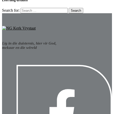
Lees blog-artikels
Search for:
Lig in die duisternis, hier vir God,
mekaar en die wêreld