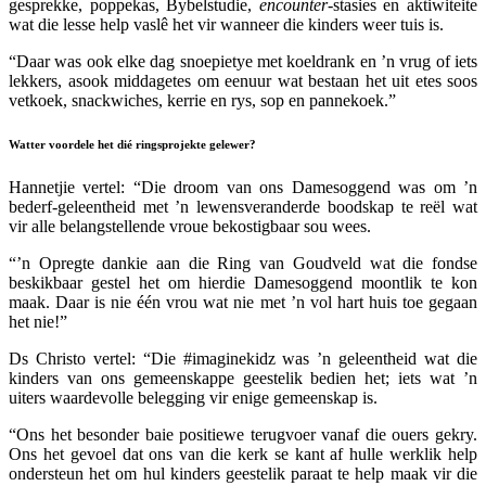
gesprekke, poppekas, Bybelstudie,
encounter
-stasies en aktiwiteite
wat die lesse help vaslê het vir wanneer die kinders weer tuis is.
“Daar was ook elke dag snoepietye met koeldrank en ’n vrug of iets
lekkers, asook middagetes om eenuur wat bestaan het uit etes soos
vetkoek, snackwiches, kerrie en rys, sop en pannekoek.”
Watter voordele het dié ringsprojekte gelewer?
Hannetjie vertel: “Die droom van ons Damesoggend was om ’n
bederf-geleentheid met ’n lewensveranderde boodskap te reël wat
vir alle belangstellende vroue bekostigbaar sou wees.
“’n Opregte dankie aan die Ring van Goudveld wat die fondse
beskikbaar gestel het om hierdie Damesoggend moontlik te kon
maak. Daar is nie één vrou wat nie met ’n vol hart huis toe gegaan
het nie!”
Ds Christo vertel: “Die #imaginekidz was ’n geleentheid wat die
kinders van ons gemeenskappe geestelik bedien het; iets wat ’n
uiters waardevolle belegging vir enige gemeenskap is.
“Ons het besonder baie positiewe terugvoer vanaf die ouers gekry.
Ons het gevoel dat ons van die kerk se kant af hulle werklik help
ondersteun het om hul kinders geestelik paraat te help maak vir die