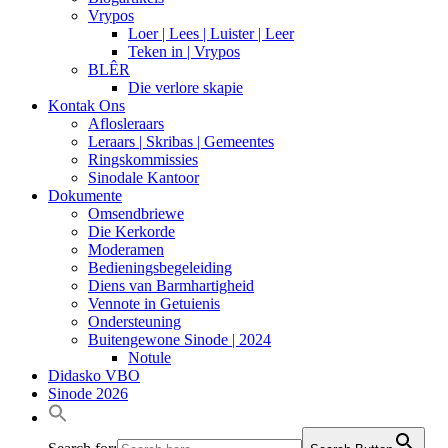
Vrypos
Loer | Lees | Luister | Leer
Teken in | Vrypos
BLÊR
Die verlore skapie
Kontak Ons
Aflosleraars
Leraars | Skribas | Gemeentes
Ringskommissies
Sinodale Kantoor
Dokumente
Omsendbriewe
Die Kerkorde
Moderamen
Bedieningsbegeleiding
Diens van Barmhartigheid
Vennote in Getuienis
Ondersteuning
Buitengewone Sinode | 2024
Notule
Didasko VBO
Sinode 2026