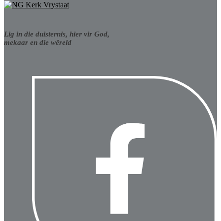
Lig in die duisternis, hier vir God,
mekaar en die wêreld