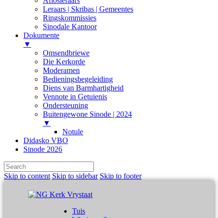
Aflosleraars
Leraars | Skribas | Gemeentes
Ringskommissies
Sinodale Kantoor
Dokumente
▼
Omsendbriewe
Die Kerkorde
Moderamen
Bedieningsbegeleiding
Diens van Barmhartigheid
Vennote in Getuienis
Ondersteuning
Buitengewone Sinode | 2024
▼
Notule
Didasko VBO
Sinode 2026
Skip to content
Skip to sidebar
Skip to footer
Tuis