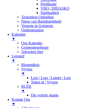
Predikante
VBO | DIDASKO
Spiritualiteit
Teologiese Opleiding
Diens van Barmhartigheid
Vennote in Getuienis
Ondersteuning
Kalender
▼
Ons Kalender
Gemeentegebeure
Adverteer hier
Leesstof
▼
Blogartikels
Vrypos
▼
Loer | Lees | Luister | Leer
Teken in | Vrypos
BLÊR
▼
Die verlore skapie
Kontak Ons
▼