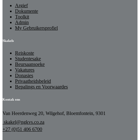
Argief
Dokumente
Toolkit
Admin
My Gebruikersprofiel
Skakels
Reiskoste
Studentesake
Beursaansoeke
Vakatures
Donasies
Privaatheidsbeleid
Bepalings en Voorwaardes
Kontak ons
Van Heerdenweg 20, Wilgehof, Bloemfontein, 9301
skakel@ngkvs.co.za
+27 (0)51 406 6700