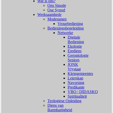
Wie is ons?
Ons Sinode
Our Synod
Werksaamhede
Moderamen
Vrouebediening
Bedieningsbegeleiding
Netwerke
Digitale
Bediening
Ekologie
Erediens
Gerontologie
Seniors
JONK
Vrystaat
Kleingemeentes
Leierskap
Navorsing
Predikante
VBO | DIDASKO
Spiritualiteit
Teologiese Opleiding
Diens van
Barmhartigheid