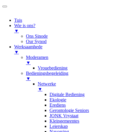
Tuis
Wie is ons?
▼
Ons Sinode
Our Synod
Werksaamhede
▼
Moderamen
▼
Vrouebediening
Bedieningsbegeleiding
▼
Netwerke
▼
Digitale Bediening
Ekologie
Erediens
Gerontologie Seniors
JONK Vrystaat
Kleingemeentes
Leierskap
Navorsing