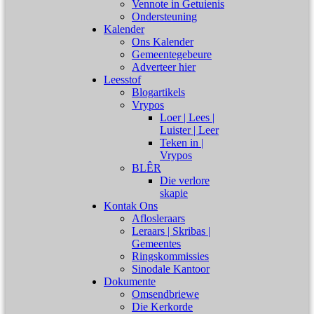
Vennote in Getuienis
Ondersteuning
Kalender
Ons Kalender
Gemeentegebeure
Adverteer hier
Leesstof
Blogartikels
Vrypos
Loer | Lees |
Luister | Leer
Teken in |
Vrypos
BLÊR
Die verlore
skapie
Kontak Ons
Aflosleraars
Leraars | Skribas |
Gemeentes
Ringskommissies
Sinodale Kantoor
Dokumente
Omsendbriewe
Die Kerkorde