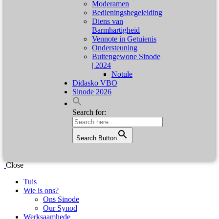
Moderamen
Bedieningsbegeleiding
Diens van
Barmhartigheid
Vennote in Getuienis
Ondersteuning
Buitengewone Sinode
| 2024
Notule
Didasko VBO
Sinode 2026
Search for:
Search Button
Close
Tuis
Wie is ons?
Ons Sinode
Our Synod
Werksaamhede