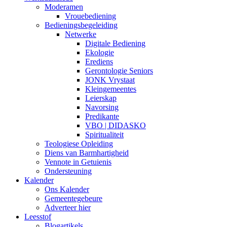
Moderamen
Vrouebediening
Bedieningsbegeleiding
Netwerke
Digitale Bediening
Ekologie
Erediens
Gerontologie Seniors
JONK Vrystaat
Kleingemeentes
Leierskap
Navorsing
Predikante
VBO | DIDASKO
Spiritualiteit
Teologiese Opleiding
Diens van Barmhartigheid
Vennote in Getuienis
Ondersteuning
Kalender
Ons Kalender
Gemeentegebeure
Adverteer hier
Leesstof
Blogartikels