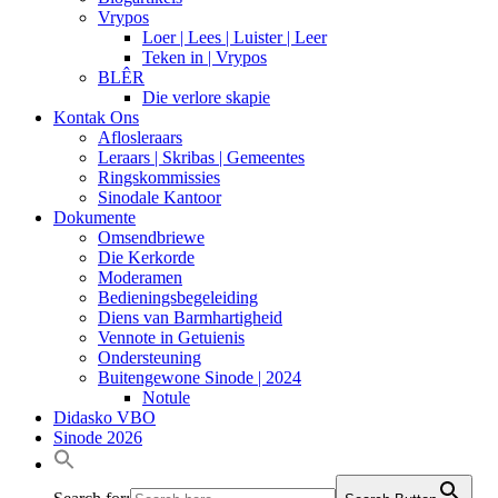
Vrypos
Loer | Lees | Luister | Leer
Teken in | Vrypos
BLÊR
Die verlore skapie
Kontak Ons
Aflosleraars
Leraars | Skribas | Gemeentes
Ringskommissies
Sinodale Kantoor
Dokumente
Omsendbriewe
Die Kerkorde
Moderamen
Bedieningsbegeleiding
Diens van Barmhartigheid
Vennote in Getuienis
Ondersteuning
Buitengewone Sinode | 2024
Notule
Didasko VBO
Sinode 2026