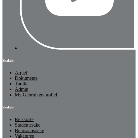
Skakels
Argief
Dokumente
Toolkit
Admin
My Gebruikersprofiel
Skakels
Reiskoste
Studentesake
Beursaansoeke
Vakatures