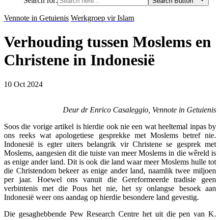
Search for:
Search Button
Vennote in Getuienis
Werkgroep vir Islam
Verhouding tussen Moslems en
Christene in Indonesië
10 Oct 2024
Deur dr Enrico Casaleggio, Vennote in Getuienis
Soos die vorige artikel is hierdie ook nie een wat heeltemal inpas by
ons reeks wat apologetiese gesprekke met Moslems betref nie.
Indonesië is egter uiters belangrik vir Christene se gesprek met
Moslems, aangesien dit die tuiste van meer Moslems in die wêreld is
as enige ander land. Dit is ook die land waar meer Moslems hulle tot
die Christendom bekeer as enige ander land, naamlik twee miljoen
per jaar. Hoewel ons vanuit die Gereformeerde tradisie geen
verbintenis met die Pous het nie, het sy onlangse besoek aan
Indonesië weer ons aandag op hierdie besondere land gevestig.
Die gesaghebbende Pew Research Centre het uit die pen van K.