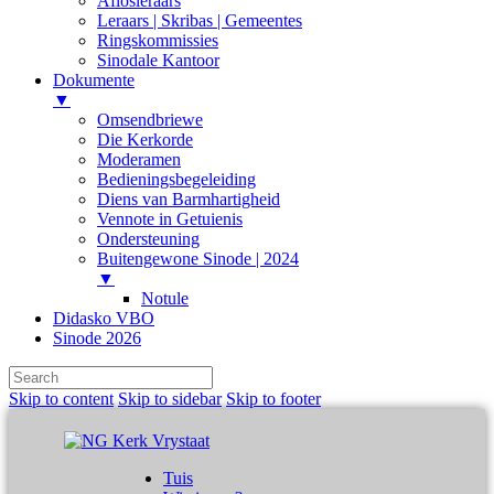
Aflosleraars
Leraars | Skribas | Gemeentes
Ringskommissies
Sinodale Kantoor
Dokumente
▼
Omsendbriewe
Die Kerkorde
Moderamen
Bedieningsbegeleiding
Diens van Barmhartigheid
Vennote in Getuienis
Ondersteuning
Buitengewone Sinode | 2024
▼
Notule
Didasko VBO
Sinode 2026
Skip to content
Skip to sidebar
Skip to footer
Tuis