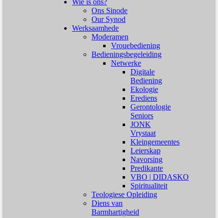
Wie is ons?
Ons Sinode
Our Synod
Werksaamhede
Moderamen
Vrouebediening
Bedieningsbegeleiding
Netwerke
Digitale
Bediening
Ekologie
Erediens
Gerontologie
Seniors
JONK
Vrystaat
Kleingemeentes
Leierskap
Navorsing
Predikante
VBO | DIDASKO
Spiritualiteit
Teologiese Opleiding
Diens van
Barmhartigheid