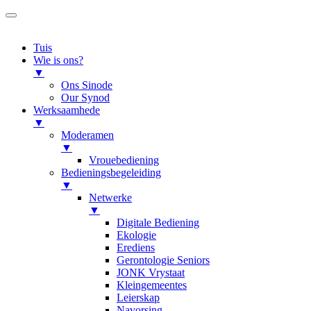
Tuis
Wie is ons?
▼
Ons Sinode
Our Synod
Werksaamhede
▼
Moderamen
▼
Vrouebediening
Bedieningsbegeleiding
▼
Netwerke
▼
Digitale Bediening
Ekologie
Erediens
Gerontologie Seniors
JONK Vrystaat
Kleingemeentes
Leierskap
Navorsing