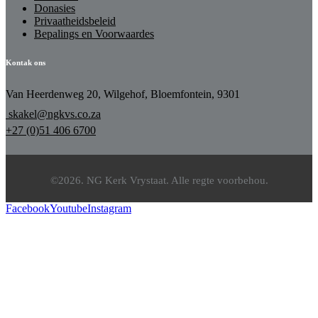
Donasies
Privaatheidsbeleid
Bepalings en Voorwaardes
Kontak ons
Van Heerdenweg 20, Wilgehof, Bloemfontein, 9301
skakel@ngkvs.co.za
+27 (0)51 406 6700
©2026. NG Kerk Vrystaat. Alle regte voorbehou.
Facebook
Youtube
Instagram