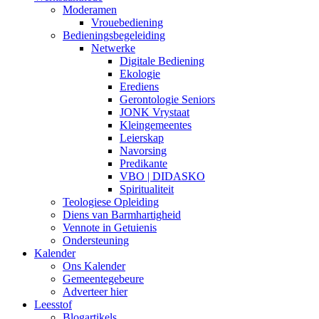
Moderamen
Vrouebediening
Bedieningsbegeleiding
Netwerke
Digitale Bediening
Ekologie
Erediens
Gerontologie Seniors
JONK Vrystaat
Kleingemeentes
Leierskap
Navorsing
Predikante
VBO | DIDASKO
Spiritualiteit
Teologiese Opleiding
Diens van Barmhartigheid
Vennote in Getuienis
Ondersteuning
Kalender
Ons Kalender
Gemeentegebeure
Adverteer hier
Leesstof
Blogartikels