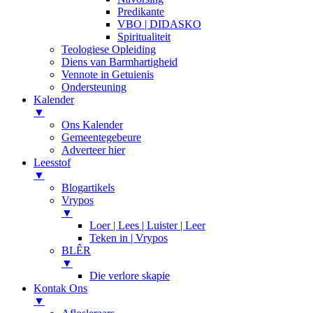
Predikante
VBO | DIDASKO
Spiritualiteit
Teologiese Opleiding
Diens van Barmhartigheid
Vennote in Getuienis
Ondersteuning
Kalender
▼
Ons Kalender
Gemeentegebeure
Adverteer hier
Leesstof
▼
Blogartikels
Vrypos
▼
Loer | Lees | Luister | Leer
Teken in | Vrypos
BLÊR
▼
Die verlore skapie
Kontak Ons
▼