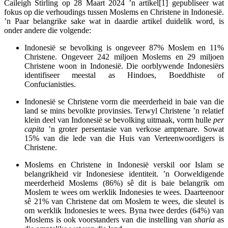
Caileigh Stirling op 28 Maart 2024 ’n artikel[1] gepubliseer wat
fokus op die verhoudings tussen Moslems en Christene in Indonesië.
’n Paar belangrike sake wat in daardie artikel duidelik word, is
onder andere die volgende:
Indonesië se bevolking is ongeveer 87% Moslem en 11%
Christene. Ongeveer 242 miljoen Moslems en 29 miljoen
Christene woon in Indonesië. Die oorblywende Indonesiërs
identifiseer meestal as Hindoes, Boeddhiste of
Confucianisties.
Indonesië se Christene vorm die meerderheid in baie van die
land se mins bevolkte provinsies. Terwyl Christene ’n relatief
klein deel van Indonesië se bevolking uitmaak, vorm hulle
per
capita
’n groter persentasie van verkose amptenare. Sowat
15% van die lede van die Huis van Verteenwoordigers is
Christene.
Moslems en Christene in Indonesië verskil oor Islam se
belangrikheid vir Indonesiese identiteit. ’n Oorweldigende
meerderheid Moslems (86%) sê dit is baie belangrik om
Moslem te wees om werklik Indonesies te wees. Daarteenoor
sê 21% van Christene dat om Moslem te wees, die sleutel is
om werklik Indonesies te wees. Byna twee derdes (64%) van
Moslems is ook voorstanders van die instelling van
sharia
as