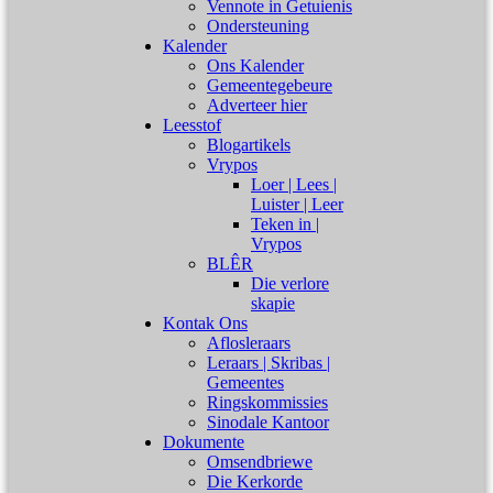
Vennote in Getuienis
Ondersteuning
Kalender
Ons Kalender
Gemeentegebeure
Adverteer hier
Leesstof
Blogartikels
Vrypos
Loer | Lees |
Luister | Leer
Teken in |
Vrypos
BLÊR
Die verlore
skapie
Kontak Ons
Aflosleraars
Leraars | Skribas |
Gemeentes
Ringskommissies
Sinodale Kantoor
Dokumente
Omsendbriewe
Die Kerkorde