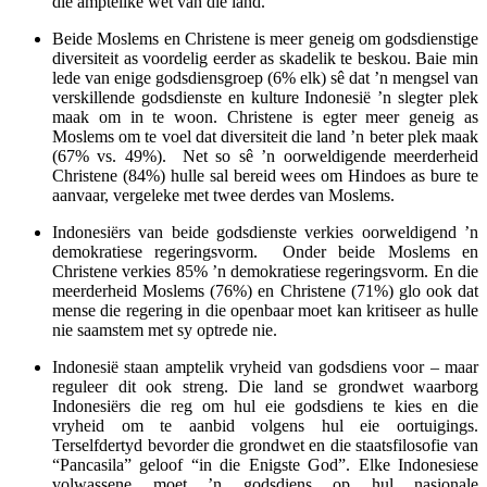
die amptelike wet van die land.
Beide Moslems en Christene is meer geneig om godsdienstige
diversiteit as voordelig eerder as skadelik te beskou. Baie min
lede van enige godsdiensgroep (6% elk) sê dat ’n mengsel van
verskillende godsdienste en kulture Indonesië ’n slegter plek
maak om in te woon. Christene is egter meer geneig as
Moslems om te voel dat diversiteit die land ’n beter plek maak
(67% vs. 49%). Net so sê ’n oorweldigende meerderheid
Christene (84%) hulle sal bereid wees om Hindoes as bure te
aanvaar, vergeleke met twee derdes van Moslems.
Indonesiërs van beide godsdienste verkies oorweldigend ’n
demokratiese regeringsvorm. Onder beide Moslems en
Christene verkies 85% ’n demokratiese regeringsvorm. En die
meerderheid Moslems (76%) en Christene (71%) glo ook dat
mense die regering in die openbaar moet kan kritiseer as hulle
nie saamstem met sy optrede nie.
Indonesië staan ​​amptelik vryheid van godsdiens voor – maar
reguleer dit ook streng. Die land se grondwet waarborg
Indonesiërs die reg om hul eie godsdiens te kies en die
vryheid om te aanbid volgens hul eie oortuigings.
Terselfdertyd bevorder die grondwet en die staatsfilosofie van
“Pancasila” geloof “in die Enigste God”. Elke Indonesiese
volwassene moet ’n godsdiens op hul nasionale