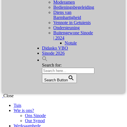
Moderamen
Bedieningsbegeleiding
Diens van
Barmhartigheid
Vennote in Getuienis
Ondersteuning
Buitengewone Sinode
| 2024
Notule
Didasko VBO
Sinode 2026
Search for:
Search Button
Close
Tuis
Wie is ons?
Ons Sinode
Our Synod
Werksaamhede