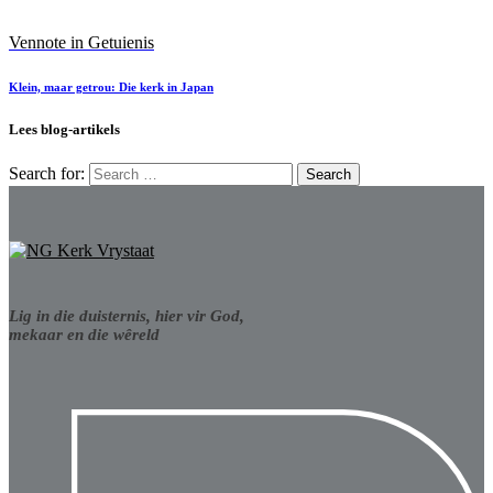
Vennote in Getuienis
Klein, maar getrou: Die kerk in Japan
Lees blog-artikels
Search for:
Lig in die duisternis, hier vir God,
mekaar en die wêreld