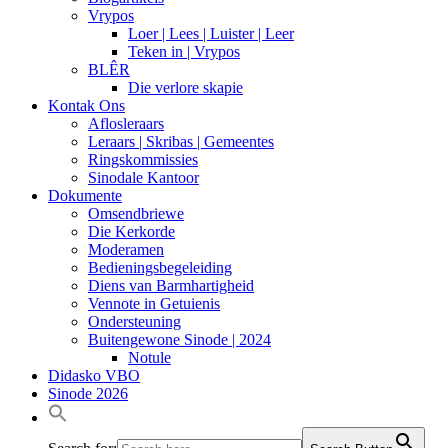
Vrypos
Loer | Lees | Luister | Leer
Teken in | Vrypos
BLÊR
Die verlore skapie
Kontak Ons
Aflosleraars
Leraars | Skribas | Gemeentes
Ringskommissies
Sinodale Kantoor
Dokumente
Omsendbriewe
Die Kerkorde
Moderamen
Bedieningsbegeleiding
Diens van Barmhartigheid
Vennote in Getuienis
Ondersteuning
Buitengewone Sinode | 2024
Notule
Didasko VBO
Sinode 2026