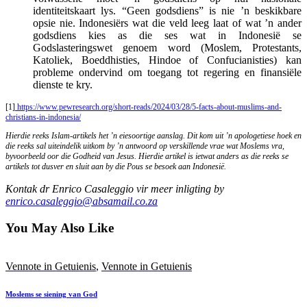
identiteitskaart lys. “Geen godsdiens” is nie ’n beskikbare
opsie nie. Indonesiërs wat die veld leeg laat of wat ’n ander
godsdiens kies as die ses wat in Indonesië se
Godslasteringswet genoem word (Moslem, Protestants,
Katoliek, Boeddhisties, Hindoe of Confucianisties) kan
probleme ondervind om toegang tot regering en finansiële
dienste te kry.
[1]
https://www.pewresearch.org/short-reads/2024/03/28/5-facts-about-muslims-and-
christians-in-indonesia/
Hierdie reeks Islam-artikels het ’n eiesoortige aanslag. Dit kom uit ’n apologetiese hoek en
die reeks sal uiteindelik uitkom by ’n antwoord op verskillende vrae wat Moslems vra,
byvoorbeeld oor die Godheid van Jesus. Hierdie artikel is ietwat anders as die reeks se
artikels tot dusver en sluit aan by die Pous se besoek aan Indonesië.
Kontak dr Enrico Casaleggio vir meer inligting by
enrico.casaleggio@absamail.co.za
You May Also Like
Vennote in Getuienis
,
Vennote in Getuienis
Moslems se siening van God