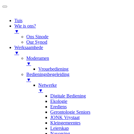
Tuis
Wie is ons?
▼
Ons Sinode
Our Synod
Werksaamhede
▼
Moderamen
▼
Vrouebediening
Bedieningsbegeleiding
▼
Netwerke
▼
Digitale Bediening
Ekologie
Erediens
Gerontologie Seniors
JONK Vrystaat
Kleingemeentes
Leierskap
Navorsing