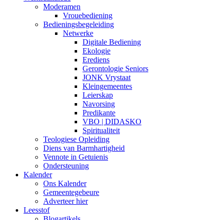
Moderamen
Vrouebediening
Bedieningsbegeleiding
Netwerke
Digitale Bediening
Ekologie
Erediens
Gerontologie Seniors
JONK Vrystaat
Kleingemeentes
Leierskap
Navorsing
Predikante
VBO | DIDASKO
Spiritualiteit
Teologiese Opleiding
Diens van Barmhartigheid
Vennote in Getuienis
Ondersteuning
Kalender
Ons Kalender
Gemeentegebeure
Adverteer hier
Leesstof
Blogartikels