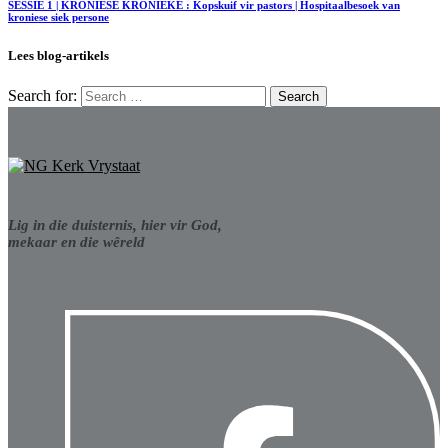
SESSIE 1 | KRONIESE KRONIEKE : Kopskuif vir pastors | Hospitaalbesoek van
kroniese siek persone
Lees blog-artikels
Search for:
Lig in die duisternis, hier vir God,
mekaar en die wêreld