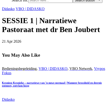
Search for:
Search Button
Didasko
VBO | DIDASKO
SESSIE 1 | Narratiewe
Pastoraat met dr Ben Joubert
21 Apr 2026
You May Also Like
Bedieningsbegeleiding
,
VBO | DIDASKO
,
VBO Netwerk
,
Vrypos
Fokus
Kroniese Kronieke – narratiewe van ’n nuwe normaal | Wanneer broosheid en deernis
ontmoet, ontvlam hoop
Didasko