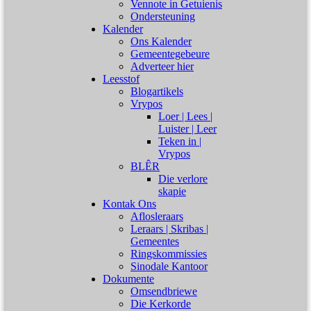
Vennote in Getuienis
Ondersteuning
Kalender
Ons Kalender
Gemeentegebeure
Adverteer hier
Leesstof
Blogartikels
Vrypos
Loer | Lees |
Luister | Leer
Teken in |
Vrypos
BLÊR
Die verlore
skapie
Kontak Ons
Aflosleraars
Leraars | Skribas |
Gemeentes
Ringskommissies
Sinodale Kantoor
Dokumente
Omsendbriewe
Die Kerkorde