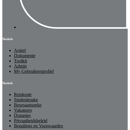
Skakels
Argief
Dokumente
Toolkit
Admin
My Gebruikersprofiel
Skakels
Reiskoste
Studentesake
Beursaansoeke
Vakatures
Donasies
Privaatheidsbeleid
Bepalings en Voorwaardes