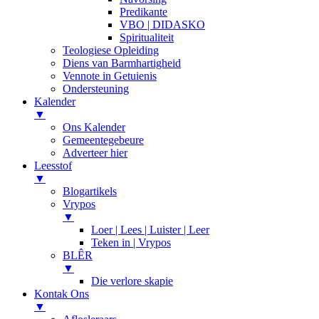
Predikante
VBO | DIDASKO
Spiritualiteit
Teologiese Opleiding
Diens van Barmhartigheid
Vennote in Getuienis
Ondersteuning
Kalender
▼
Ons Kalender
Gemeentegebeure
Adverteer hier
Leesstof
▼
Blogartikels
Vrypos
▼
Loer | Lees | Luister | Leer
Teken in | Vrypos
BLÊR
▼
Die verlore skapie
Kontak Ons
▼