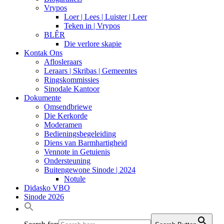
Vrypos
Loer | Lees | Luister | Leer
Teken in | Vrypos
BLÊR
Die verlore skapie
Kontak Ons
Aflosleraars
Leraars | Skribas | Gemeentes
Ringskommissies
Sinodale Kantoor
Dokumente
Omsendbriewe
Die Kerkorde
Moderamen
Bedieningsbegeleiding
Diens van Barmhartigheid
Vennote in Getuienis
Ondersteuning
Buitengewone Sinode | 2024
Notule
Didasko VBO
Sinode 2026