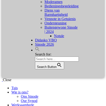
Moderamen
Bedieningsbegeleiding
Diens van
Barmhartigheid
Vennote in Getuienis
Ondersteuning
Buitengewone Sinode
| 2024
Notule
Didasko VBO
Sinode 2026
Search for:
Search Button
Close
Tuis
Wie is ons?
Ons Sinode
Our Synod
Werksaamhede