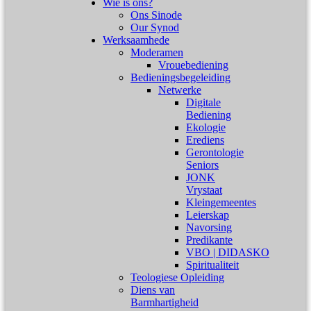
Wie is ons?
Ons Sinode
Our Synod
Werksaamhede
Moderamen
Vrouebediening
Bedieningsbegeleiding
Netwerke
Digitale
Bediening
Ekologie
Erediens
Gerontologie
Seniors
JONK
Vrystaat
Kleingemeentes
Leierskap
Navorsing
Predikante
VBO | DIDASKO
Spiritualiteit
Teologiese Opleiding
Diens van
Barmhartigheid