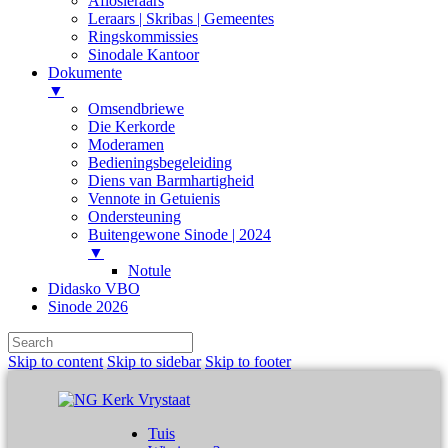
Aflosleraars
Leraars | Skribas | Gemeentes
Ringskommissies
Sinodale Kantoor
Dokumente
▼
Omsendbriewe
Die Kerkorde
Moderamen
Bedieningsbegeleiding
Diens van Barmhartigheid
Vennote in Getuienis
Ondersteuning
Buitengewone Sinode | 2024
▼
Notule
Didasko VBO
Sinode 2026
Skip to content
Skip to sidebar
Skip to footer
Tuis