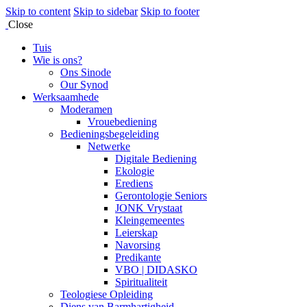
Skip to content
Skip to sidebar
Skip to footer
Close
Tuis
Wie is ons?
Ons Sinode
Our Synod
Werksaamhede
Moderamen
Vrouebediening
Bedieningsbegeleiding
Netwerke
Digitale Bediening
Ekologie
Erediens
Gerontologie Seniors
JONK Vrystaat
Kleingemeentes
Leierskap
Navorsing
Predikante
VBO | DIDASKO
Spiritualiteit
Teologiese Opleiding
Diens van Barmhartigheid