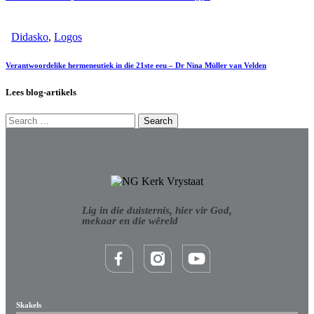
Didasko
,
Logos
Verantwoordelike hermeneutiek in die 21ste eeu – Dr Nina Müller van Velden
Lees blog-artikels
Lig in die duisternis, hier vir God,
mekaar en die wêreld
Skakels