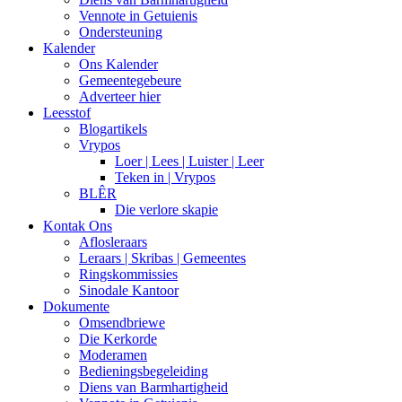
Vennote in Getuienis
Ondersteuning
Kalender
Ons Kalender
Gemeentegebeure
Adverteer hier
Leesstof
Blogartikels
Vrypos
Loer | Lees | Luister | Leer
Teken in | Vrypos
BLÊR
Die verlore skapie
Kontak Ons
Aflosleraars
Leraars | Skribas | Gemeentes
Ringskommissies
Sinodale Kantoor
Dokumente
Omsendbriewe
Die Kerkorde
Moderamen
Bedieningsbegeleiding
Diens van Barmhartigheid