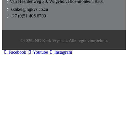
Van Heerdenweg 20, Wilgehof, Bloemfontein, 9301
skakel@ngkvs.co.za
+27 (0)51 406 6700
©2026. NG Kerk Vrystaat. Alle regte voorbehou.
Facebook
Youtube
Instagram