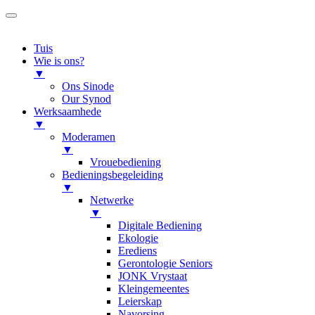
Tuis
Wie is ons?
▼
Ons Sinode
Our Synod
Werksaamhede
▼
Moderamen
▼
Vrouebediening
Bedieningsbegeleiding
▼
Netwerke
▼
Digitale Bediening
Ekologie
Erediens
Gerontologie Seniors
JONK Vrystaat
Kleingemeentes
Leierskap
Navorsing