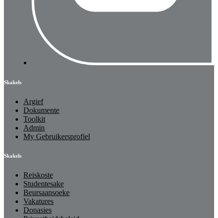
Skakels
Argief
Dokumente
Toolkit
Admin
My Gebruikersprofiel
Skakels
Reiskoste
Studentesake
Beursaansoeke
Vakatures
Donasies