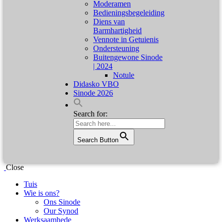
Moderamen
Bedieningsbegeleiding
Diens van
Barmhartigheid
Vennote in Getuienis
Ondersteuning
Buitengewone Sinode
| 2024
Notule
Didasko VBO
Sinode 2026
Search for:
Search Button
Close
Tuis
Wie is ons?
Ons Sinode
Our Synod
Werksaamhede