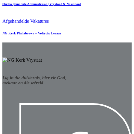
Skriba | Sinodale Administrasie | Vrystaat & Nasionaal
Afgehandelde Vakatures
NG Kerk Phalaborwa – Voltydse Leraar
Lig in die duisternis, hier vir God,
mekaar en die wêreld