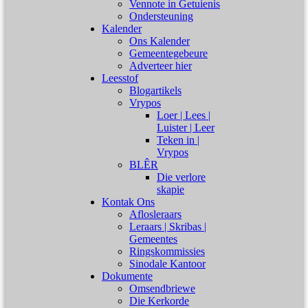
Vennote in Getuienis
Ondersteuning
Kalender
Ons Kalender
Gemeentegebeure
Adverteer hier
Leesstof
Blogartikels
Vrypos
Loer | Lees |
Luister | Leer
Teken in |
Vrypos
BLÊR
Die verlore
skapie
Kontak Ons
Aflosleraars
Leraars | Skribas |
Gemeentes
Ringskommissies
Sinodale Kantoor
Dokumente
Omsendbriewe
Die Kerkorde