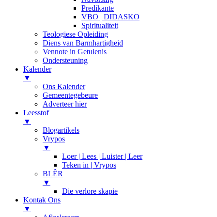
Predikante
VBO | DIDASKO
Spiritualiteit
Teologiese Opleiding
Diens van Barmhartigheid
Vennote in Getuienis
Ondersteuning
Kalender
▼
Ons Kalender
Gemeentegebeure
Adverteer hier
Leesstof
▼
Blogartikels
Vrypos
▼
Loer | Lees | Luister | Leer
Teken in | Vrypos
BLÊR
▼
Die verlore skapie
Kontak Ons
▼