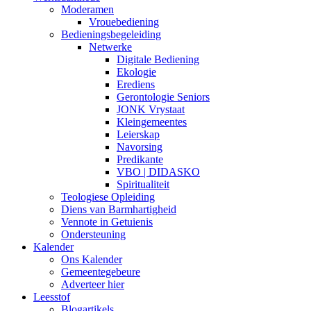
Moderamen
Vrouebediening
Bedieningsbegeleiding
Netwerke
Digitale Bediening
Ekologie
Erediens
Gerontologie Seniors
JONK Vrystaat
Kleingemeentes
Leierskap
Navorsing
Predikante
VBO | DIDASKO
Spiritualiteit
Teologiese Opleiding
Diens van Barmhartigheid
Vennote in Getuienis
Ondersteuning
Kalender
Ons Kalender
Gemeentegebeure
Adverteer hier
Leesstof
Blogartikels