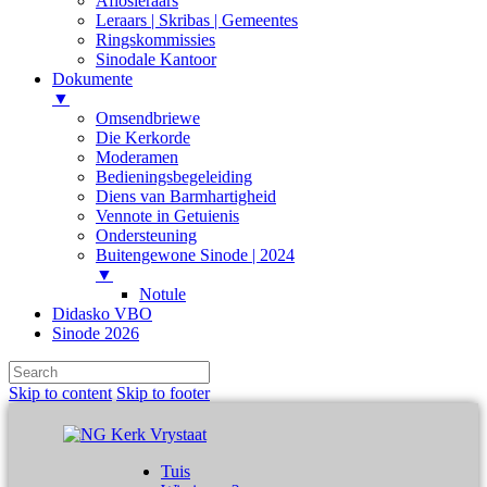
Aflosleraars
Leraars | Skribas | Gemeentes
Ringskommissies
Sinodale Kantoor
Dokumente
▼
Omsendbriewe
Die Kerkorde
Moderamen
Bedieningsbegeleiding
Diens van Barmhartigheid
Vennote in Getuienis
Ondersteuning
Buitengewone Sinode | 2024
▼
Notule
Didasko VBO
Sinode 2026
Skip to content
Skip to footer
Tuis