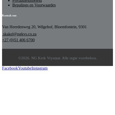
Privaatheidsbeleid
Bepalings en Voorwaardes
Kontak ons
Van Heerdenweg 20, Wilgehof, Bloemfontein, 9301
skakel@ngkvs.co.za
+27 (0)51 406 6700
©2026. NG Kerk Vrystaat. Alle regte voorbehou.
Facebook
Youtube
Instagram