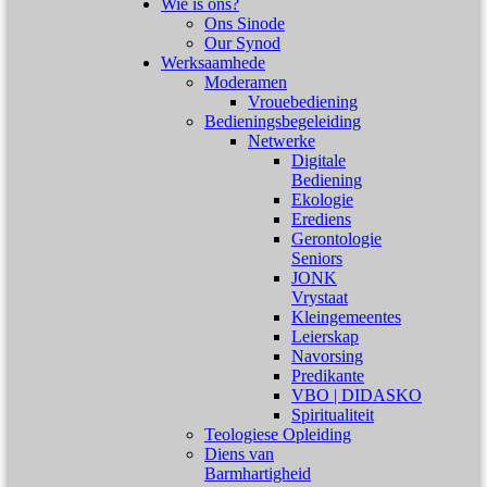
Wie is ons?
Ons Sinode
Our Synod
Werksaamhede
Moderamen
Vrouebediening
Bedieningsbegeleiding
Netwerke
Digitale
Bediening
Ekologie
Erediens
Gerontologie
Seniors
JONK
Vrystaat
Kleingemeentes
Leierskap
Navorsing
Predikante
VBO | DIDASKO
Spiritualiteit
Teologiese Opleiding
Diens van
Barmhartigheid