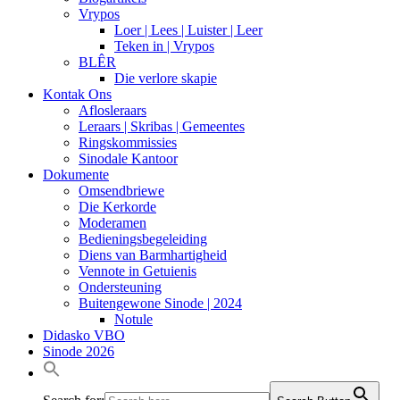
Vrypos
Loer | Lees | Luister | Leer
Teken in | Vrypos
BLÊR
Die verlore skapie
Kontak Ons
Aflosleraars
Leraars | Skribas | Gemeentes
Ringskommissies
Sinodale Kantoor
Dokumente
Omsendbriewe
Die Kerkorde
Moderamen
Bedieningsbegeleiding
Diens van Barmhartigheid
Vennote in Getuienis
Ondersteuning
Buitengewone Sinode | 2024
Notule
Didasko VBO
Sinode 2026