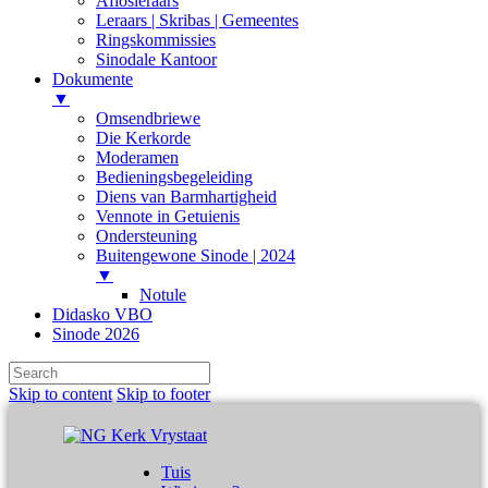
Aflosleraars
Leraars | Skribas | Gemeentes
Ringskommissies
Sinodale Kantoor
Dokumente
▼
Omsendbriewe
Die Kerkorde
Moderamen
Bedieningsbegeleiding
Diens van Barmhartigheid
Vennote in Getuienis
Ondersteuning
Buitengewone Sinode | 2024
▼
Notule
Didasko VBO
Sinode 2026
Skip to content
Skip to footer
Tuis