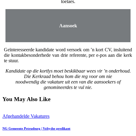
toelaes.
Aansoek
Geïnteresseerde kandidate word versoek om ’n kort CV, insluitend
die kontakbesonderhede van drie referente, per e-pos aan die kerk
te stuur.
Kandidate op die kortlys moet beskikbaar wees vir ’n onderhoud.
Die Kerkraad behou hom die reg voor om nie
noodwendig die vakature uit een van die aansoekers of
genomineerdes te vul nie.
You May Also Like
Afgehandelde Vakatures
NG Gemeente Petrusburg | Voltydse predikant