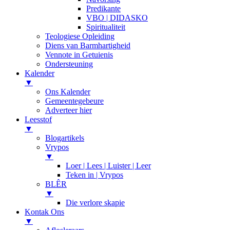
Predikante
VBO | DIDASKO
Spiritualiteit
Teologiese Opleiding
Diens van Barmhartigheid
Vennote in Getuienis
Ondersteuning
Kalender
▼
Ons Kalender
Gemeentegebeure
Adverteer hier
Leesstof
▼
Blogartikels
Vrypos
▼
Loer | Lees | Luister | Leer
Teken in | Vrypos
BLÊR
▼
Die verlore skapie
Kontak Ons
▼