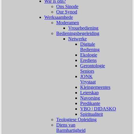
Wie is ons?
Ons Sinode
Our Synod
Werksaamhede
Moderamen
Vrouebediening
Bedieningsbegeleiding
Netwerke
Digitale
Bediening
Ekologie
Erediens
Gerontologie
Seniors
JONK
Vrystaat
Kleingemeentes
Leierskap
Navorsing
Predikante
VBO | DIDASKO
Spiritualiteit
Teologiese Opleiding
Diens van
Barmhartigheid