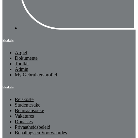
Skakels
Argief
Dokumente
Toolkit
Admin
My Gebruikersprofiel
Skakels
Reiskoste
Studentesake
Beursaansoeke
Vakatures
Donasies
Privaatheidsbeleid
Bepalings en Voorwaardes