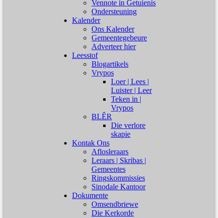
Vennote in Getuienis
Ondersteuning
Kalender
Ons Kalender
Gemeentegebeure
Adverteer hier
Leesstof
Blogartikels
Vrypos
Loer | Lees |
Luister | Leer
Teken in |
Vrypos
BLÊR
Die verlore
skapie
Kontak Ons
Aflosleraars
Leraars | Skribas |
Gemeentes
Ringskommissies
Sinodale Kantoor
Dokumente
Omsendbriewe
Die Kerkorde