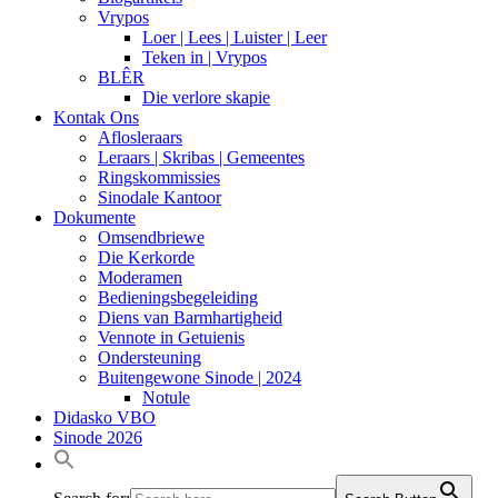
Vrypos
Loer | Lees | Luister | Leer
Teken in | Vrypos
BLÊR
Die verlore skapie
Kontak Ons
Aflosleraars
Leraars | Skribas | Gemeentes
Ringskommissies
Sinodale Kantoor
Dokumente
Omsendbriewe
Die Kerkorde
Moderamen
Bedieningsbegeleiding
Diens van Barmhartigheid
Vennote in Getuienis
Ondersteuning
Buitengewone Sinode | 2024
Notule
Didasko VBO
Sinode 2026