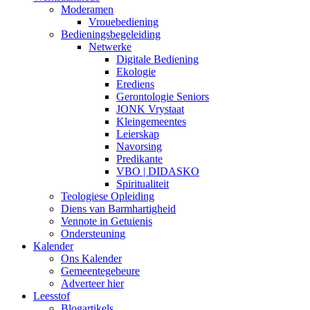
Moderamen
Vrouebediening
Bedieningsbegeleiding
Netwerke
Digitale Bediening
Ekologie
Erediens
Gerontologie Seniors
JONK Vrystaat
Kleingemeentes
Leierskap
Navorsing
Predikante
VBO | DIDASKO
Spiritualiteit
Teologiese Opleiding
Diens van Barmhartigheid
Vennote in Getuienis
Ondersteuning
Kalender
Ons Kalender
Gemeentegebeure
Adverteer hier
Leesstof
Blogartikels