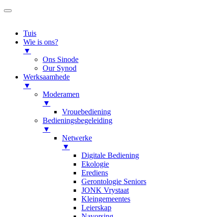
Tuis
Wie is ons?
▼
Ons Sinode
Our Synod
Werksaamhede
▼
Moderamen
▼
Vrouebediening
Bedieningsbegeleiding
▼
Netwerke
▼
Digitale Bediening
Ekologie
Erediens
Gerontologie Seniors
JONK Vrystaat
Kleingemeentes
Leierskap
Navorsing