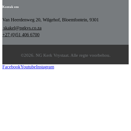
Kontak ons
Van Heerdenweg 20, Wilgehof, Bloemfontein, 9301
skakel@ngkvs.co.za
+27 (0)51 406 6700
©2026. NG Kerk Vrystaat. Alle regte voorbehou.
Facebook
Youtube
Instagram