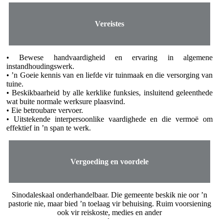
Vereistes
• Bewese handvaardigheid en ervaring in algemene
instandhoudingswerk.
• ’n Goeie kennis van en liefde vir tuinmaak en die versorging van
tuine.
• Beskikbaarheid by alle kerklike funksies, insluitend geleenthede
wat buite normale werksure plaasvind.
• Eie betroubare vervoer.
• Uitstekende interpersoonlike vaardighede en die vermoë om
effektief in ’n span te werk.
Vergoeding en voordele
Sinodaleskaal onderhandelbaar. Die gemeente beskik nie oor ʼn
pastorie nie, maar bied ʼn toelaag vir behuising. Ruim voorsiening
ook vir reiskoste, medies en ander