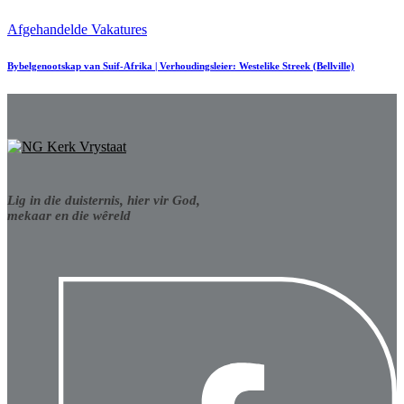
Afgehandelde Vakatures
Bybelgenootskap van Suif-Afrika | Verhoudingsleier: Westelike Streek (Bellville)
Lig in die duisternis, hier vir God,
mekaar en die wêreld