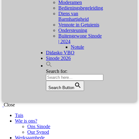
Moderamen
Bedieningsbegeleiding
Diens van
Barmhartigheid
Vennote in Getuienis
Ondersteuning
Buitengewone Sinode
| 2024
Notule
Didasko VBO
Sinode 2026
Search for:
Search Button
Close
Tuis
Wie is ons?
Ons Sinode
Our Synod
Werksaamhede