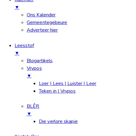
▼
Ons Kalender
Gemeentegebeure
Adverteer hier
Leesstof
▼
Blogartikels
Vrypos
▼
Loer | Lees | Luister | Leer
Teken in | Vrypos
BLÊR
▼
Die verlore skapie