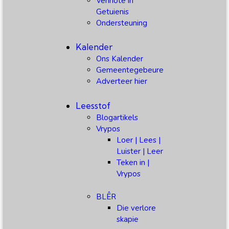
Vennote in
Getuienis
Ondersteuning
Kalender
Ons Kalender
Gemeentegebeure
Adverteer hier
Leesstof
Blogartikels
Vrypos
Loer | Lees |
Luister | Leer
Teken in |
Vrypos
BLÊR
Die verlore
skapie