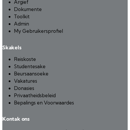
Argief
Dokumente
Toolkit
Admin
My Gebruikersprofiel
Skakels
Reiskoste
Studentesake
Beursaansoeke
Vakatures
Donasies
Privaatheidsbeleid
Bepalings en Voorwaardes
Kontak ons