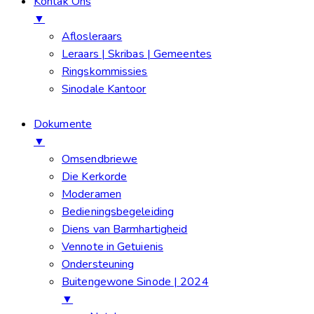
Kontak Ons
▼
Aflosleraars
Leraars | Skribas | Gemeentes
Ringskommissies
Sinodale Kantoor
Dokumente
▼
Omsendbriewe
Die Kerkorde
Moderamen
Bedieningsbegeleiding
Diens van Barmhartigheid
Vennote in Getuienis
Ondersteuning
Buitengewone Sinode | 2024
▼