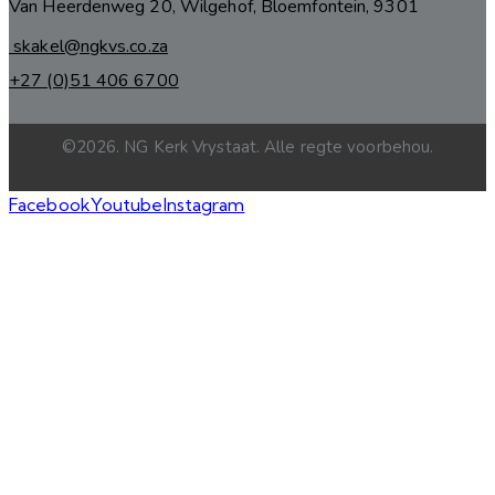
Van Heerdenweg 20, Wilgehof, Bloemfontein, 9301
skakel@ngkvs.co.za
+27 (0)51 406 6700
©2026. NG Kerk Vrystaat. Alle regte voorbehou.
Facebook
Youtube
Instagram