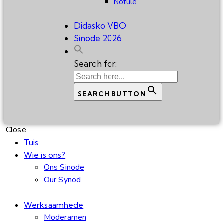
Notule
Didasko VBO
Sinode 2026
Search for:
SEARCH BUTTON
Close
Tuis
Wie is ons?
Ons Sinode
Our Synod
Werksaamhede
Moderamen