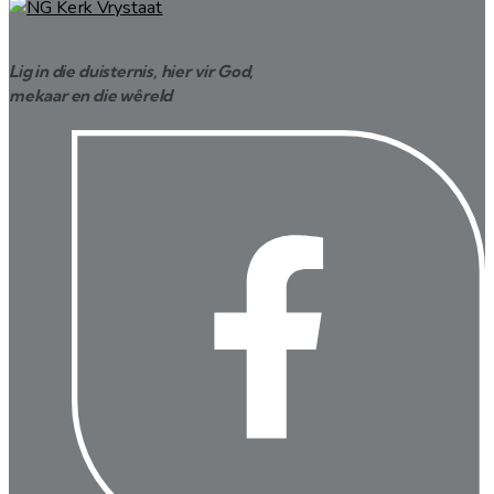
Lig in die duisternis, hier vir God,
mekaar en die wêreld