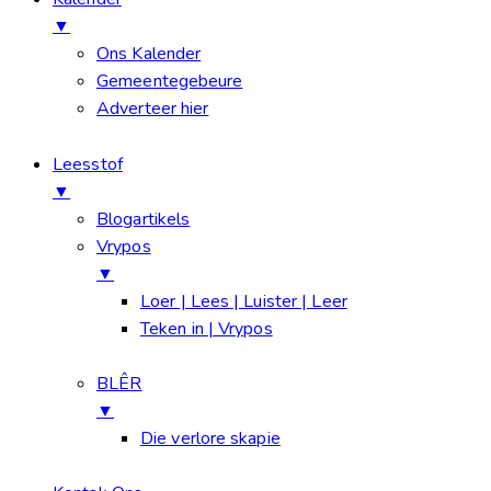
▼
Ons Kalender
Gemeentegebeure
Adverteer hier
Leesstof
▼
Blogartikels
Vrypos
▼
Loer | Lees | Luister | Leer
Teken in | Vrypos
BLÊR
▼
Die verlore skapie