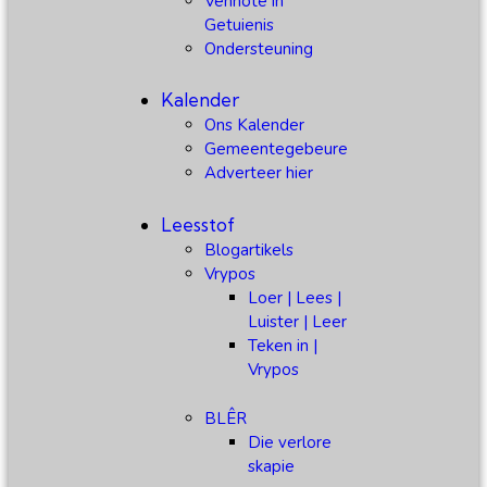
Vennote in
Getuienis
Ondersteuning
Kalender
Ons Kalender
Gemeentegebeure
Adverteer hier
Leesstof
Blogartikels
Vrypos
Loer | Lees |
Luister | Leer
Teken in |
Vrypos
BLÊR
Die verlore
skapie