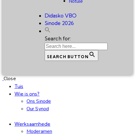
Notule
Didasko VBO
Sinode 2026
Search for:
SEARCH BUTTON
Close
Tuis
Wie is ons?
Ons Sinode
Our Synod
Werksaamhede
Moderamen