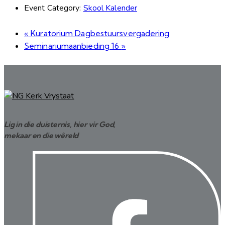
Event Category:
Skool Kalender
«
Kuratorium Dagbestuursvergadering
Seminariumaanbieding 16
»
Lig in die duisternis, hier vir God,
mekaar en die wêreld