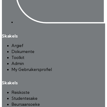
Skakels
Argief
Dokumente
Toolkit
Admin
My Gebruikersprofiel
Skakels
Reiskoste
Studentesake
Beursaansoeke