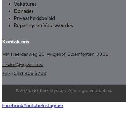
Vakatures
Donasies
Privaatheidsbeleid
Bepalings en Voorwaardes
Kontak ons
Van Heerdenweg 20, Wilgehof, Bloemfontein, 9301
skakel@ngkvs.co.za
+27 (0)51 406 6700
©2026. NG Kerk Vrystaat. Alle regte voorbehou.
Facebook
Youtube
Instagram