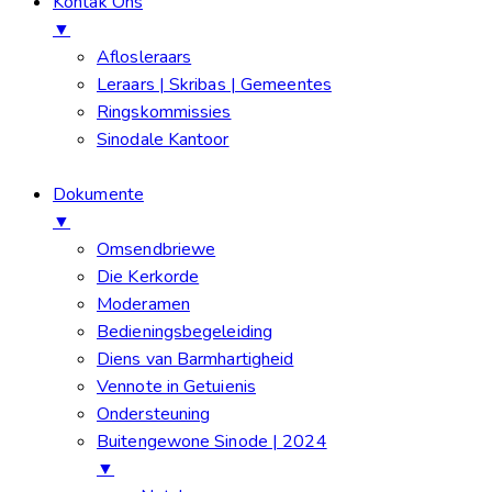
Kontak Ons
▼
Aflosleraars
Leraars | Skribas | Gemeentes
Ringskommissies
Sinodale Kantoor
Dokumente
▼
Omsendbriewe
Die Kerkorde
Moderamen
Bedieningsbegeleiding
Diens van Barmhartigheid
Vennote in Getuienis
Ondersteuning
Buitengewone Sinode | 2024
▼