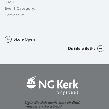
SAST
Event Category:
Seminarium
Skole Open
Ds Eddie Botha
Lig in die duisternis, hier vir God,
mekaar en die wêreld